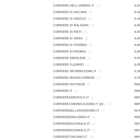
CORRIERE DELL’UMBRIA.IT
(17)
ILD
CORRIERE DI ANCONA
(4)
ILG
CORRIERE DI AREZZO
(6)
ILG
CORRIERE DI BOLOGNA
(1)
ILI
CORRIERE DI RIETI
(4)
ILM
CORRIERE DI SIENA
(3)
ILM
CORRIERE DI VITERBO
(2)
IL
CORRIERE ECONOMIA
(1)
ILM
CORRIERE EMPOLESE
(4)
IL
CORRIERE FLEGREO
(3)
ILP
CORRIERE INFORMAZIONE.IT
(2)
ILS
CORRIERE MASSACARRESE
(2)
ILT
CORRIERE PISTOIESE
(5)
IMG
CORRIERE.IT
(1)
IMP
CORRIEREADRIATICO.IT
(2)
IMP
CORRIERECOMUNICAZIONE.IT QU...
(1)
CORRIEREDELLASARDEGNA.IT
(2)
IN.
CORRIEREDIPALERMO.IT
(1)
IN2
CORRIERENAZIONALE.IT
(1)
INF
CORRIERENAZIONALE.IT
(0)
IN
CORRIERETOSCANO.IT
(44)
INF