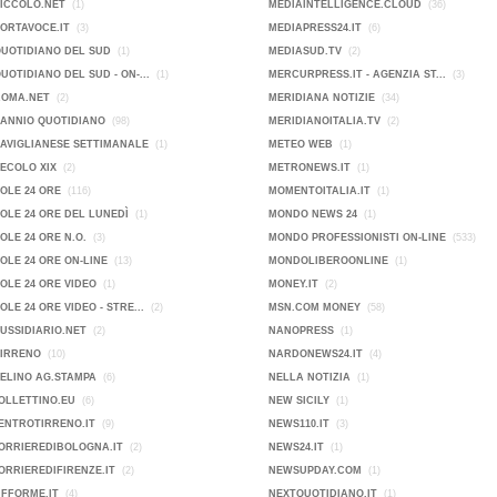
PICCOLO.NET
(1)
MEDIAINTELLIGENCE.CLOUD
(36)
PORTAVOCE.IT
(3)
MEDIAPRESS24.IT
(6)
QUOTIDIANO DEL SUD
(1)
MEDIASUD.TV
(2)
QUOTIDIANO DEL SUD - ON-...
(1)
MERCURPRESS.IT - AGENZIA ST...
(3)
ROMA.NET
(2)
MERIDIANA NOTIZIE
(34)
SANNIO QUOTIDIANO
(98)
MERIDIANOITALIA.TV
(2)
SAVIGLIANESE SETTIMANALE
(1)
METEO WEB
(1)
SECOLO XIX
(2)
METRONEWS.IT
(1)
SOLE 24 ORE
(116)
MOMENTOITALIA.IT
(1)
SOLE 24 ORE DEL LUNEDÌ
(1)
MONDO NEWS 24
(1)
SOLE 24 ORE N.O.
(3)
MONDO PROFESSIONISTI ON-LINE
(533)
SOLE 24 ORE ON-LINE
(13)
MONDOLIBEROONLINE
(1)
SOLE 24 ORE VIDEO
(1)
MONEY.IT
(2)
SOLE 24 ORE VIDEO - STRE...
(2)
MSN.COM MONEY
(58)
SUSSIDIARIO.NET
(2)
NANOPRESS
(1)
TIRRENO
(10)
NARDONEWS24.IT
(4)
VELINO AG.STAMPA
(6)
NELLA NOTIZIA
(1)
OLLETTINO.EU
(6)
NEW SICILY
(1)
ENTROTIRRENO.IT
(9)
NEWS110.IT
(3)
ORRIEREDIBOLOGNA.IT
(2)
NEWS24.IT
(1)
ORRIEREDIFIRENZE.IT
(2)
NEWSUPDAY.COM
(1)
IFFORME.IT
(4)
NEXTQUOTIDIANO.IT
(1)