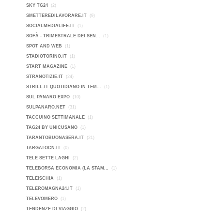
SKY TG24
(2)
SMETTEREDILAVORARE.IT
(9)
SOCIALMEDIALIFE.IT
(1)
SOFÀ - TRIMESTRALE DEI SEN...
(1)
SPOT AND WEB
(1)
STADIOTORINO.IT
(1)
START MAGAZINE
(1)
STRANOTIZIE.IT
(24)
STRILL.IT QUOTIDIANO IN TEM...
(1)
SUL PANARO EXPO
(10)
SULPANARO.NET
(31)
TACCUINO SETTIMANALE
(1)
TAG24 BY UNICUSANO
(1)
TARANTOBUONASERA.IT
(21)
TARGATOCN.IT
(0)
TELE SETTE LAGHI
(2)
TELEBORSA ECONOMIA (LA STAM...
(1)
TELEISCHIA
(1)
TELEROMAGNA24.IT
(1)
TELEVOMERO
(1)
TENDENZE DI VIAGGIO
(2)