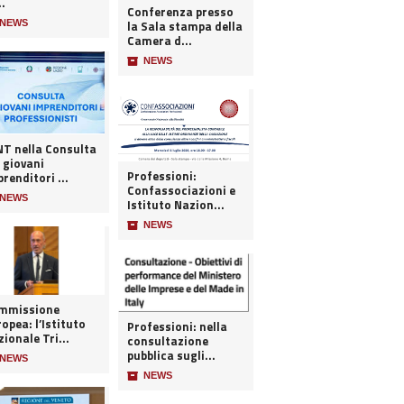
..
Conferenza presso
NEWS
la Sala stampa della
Camera d...
📦
NEWS
 nella Consulta
 giovani
Professioni:
renditori ...
Confassociazioni e
NEWS
Istituto Nazion...
📦
NEWS
mmissione
opea: l’Istituto
Professioni: nella
ionale Tri...
consultazione
pubblica sugli...
NEWS
📦
NEWS