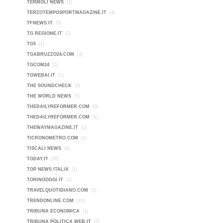
TERMOLI NEWS
(1)
TERZOTEMPOSPORTMAGAZINE.IT
(4)
TFNEWS.IT
(5)
TG REGIONE.IT
(2)
TG5
(1)
TGABRUZZO24.COM
(3)
TGCOM24
(1)
TGWEBAI.IT
(1)
THE SOUNDCHECK
(2)
THE WORLD NEWS
(7)
THEDAILYREFORMER.COM
(0)
THEDAILYREFORMER.COM
(1)
THEWAYMAGAZINE.IT
(1)
TICRONOMETRO.COM
(1)
TISCALI NEWS
(6)
TODAY.IT
(55)
TOP NEWS ITALIA
(1)
TORINOOGGI.IT
(1)
TRAVELQUOTIDIANO.COM
(1)
TRENDONLINE.COM
(10)
TRIBUNA ECONOMICA
(1)
TRIBUNA POLITICA WEB.IT
(2)