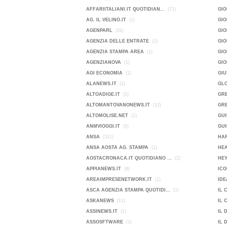
AFFARIITALIANI.IT QUOTIDIAN...
(71)
GIO
AG. IL VELINO.IT
(1)
GI
AGENPARL
(31)
GIO
AGENZIA DELLE ENTRATE
(1)
GI
AGENZIA STAMPA AREA
(1)
GIO
AGENZIANOVA
(1)
GI
AGI ECONOMIA
(1)
GIU
ALANEWS.IT
(1)
GL
ALTOADIGE.IT
(1)
GR
ALTOMANTOVANONEWS.IT
(12)
GRE
ALTOMOLISE.NET
(1)
GUI
ANMVIOGGI.IT
(0)
GUI
ANSA
(311)
HAR
ANSA AOSTA AG. STAMPA
(1)
HE
AOSTACRONACA.IT QUOTIDIANO ...
(2)
HEY
APPIANEWS.IT
(8)
ICO
AREAIMPRESENETWORK.IT
(1)
IDE
ASCA AGENZIA STAMPA QUOTIDI...
(1)
IL 
ASKANEWS
(11)
IL 
ASSINEWS.IT
(1)
IL 
ASSOSFTWARE
(1)
IL 