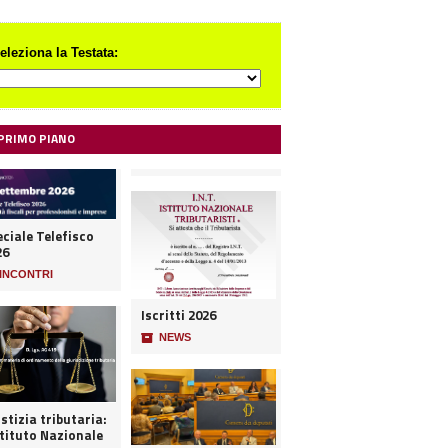
eleziona la Testata:
 PRIMO PIANO
ciale Telefisco
26
INCONTRI
Iscritti 2026
📦
NEWS
stizia tributaria:
stituto Nazionale