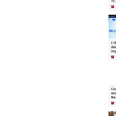
Tr.
📦
L'INT
dei
imp
📦
Co
eur
Naz
📦