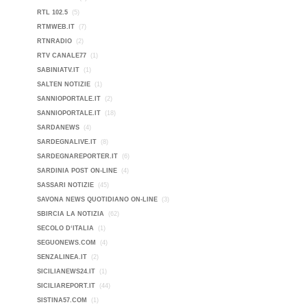
RTL 102.5
(5)
RTMWEB.IT
(7)
RTNRADIO
(2)
RTV CANALE77
(1)
SABINIATV.IT
(1)
SALTEN NOTIZIE
(1)
SANNIOPORTALE.IT
(2)
SANNIOPORTALE.IT
(18)
SARDANEWS
(4)
SARDEGNALIVE.IT
(8)
SARDEGNAREPORTER.IT
(6)
SARDINIA POST ON-LINE
(4)
SASSARI NOTIZIE
(45)
SAVONA NEWS QUOTIDIANO ON-LINE
(3)
SBIRCIA LA NOTIZIA
(62)
SECOLO D‘ITALIA
(1)
SEGUONEWS.COM
(4)
SENZALINEA.IT
(2)
SICILIANEWS24.IT
(1)
SICILIAREPORT.IT
(44)
SISTINA57.COM
(1)