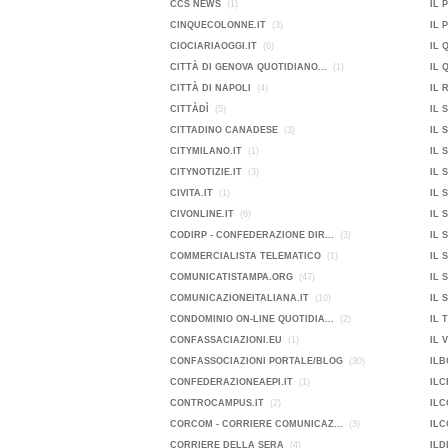
CCS NEWS
(1)
IL 
CINQUECOLONNE.IT
(3)
IL 
CIOCIARIAOGGI.IT
(6)
IL 
CITTÀ DI GENOVA QUOTIDIANO...
(1)
IL 
CITTÀ DI NAPOLI
(4)
IL 
CITTÀDÌ
(5)
IL 
CITTADINO CANADESE
(3)
IL 
CITYMILANO.IT
(1)
IL 
CITYNOTIZIE.IT
(3)
IL 
CIVITA.IT
(1)
IL 
CIVONLINE.IT
(6)
IL 
CODIRP - CONFEDERAZIONE DIR...
(3)
IL 
COMMERCIALISTA TELEMATICO
(1)
IL 
COMUNICATISTAMPA.ORG
(47)
IL 
COMUNICAZIONEITALIANA.IT
(10)
IL 
CONDOMINIO ON-LINE QUOTIDIA...
(2)
IL 
CONFASSACIAZIONI.EU
(1)
IL 
CONFASSOCIAZIONI PORTALE/BLOG
(30)
ILB
CONFEDERAZIONEAEPI.IT
(1)
ILC
CONTROCAMPUS.IT
(2)
ILC
CORCOM - CORRIERE COMUNICAZ...
(3)
ILC
CORRIERE DELLA SERA
(4)
ILD