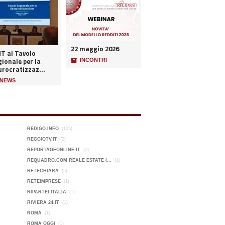
22 maggio 2026
NT al Tavolo
ionale per la
📦
INCONTRI
urocratizzaz...
NEWS
REDIGO.INFO
(105)
REGGIOTV.IT
(2)
REPORTAGEONLINE.IT
(2)
REQUADRO.COM REALE ESTATE I...
(1)
RETECHIARA
(5)
RETEIMPRESE
(1)
RIPARTELITALIA
(1)
RIVIERA 24.IT
(1)
ROMA
(1)
ROMA OGGI
(1)