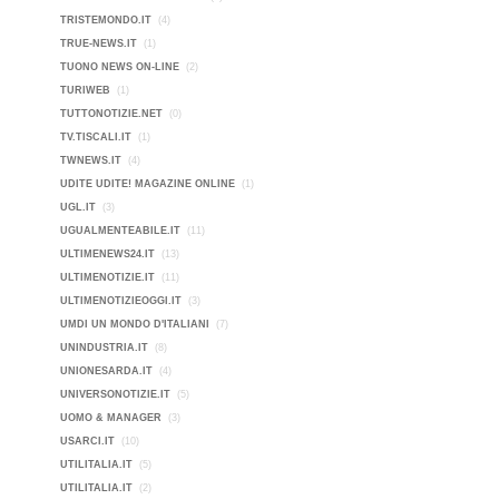
TRISTEMONDO.IT
(4)
TRUE-NEWS.IT
(1)
TUONO NEWS ON-LINE
(2)
TURIWEB
(1)
TUTTONOTIZIE.NET
(0)
TV.TISCALI.IT
(1)
TWNEWS.IT
(4)
UDITE UDITE! MAGAZINE ONLINE
(1)
UGL.IT
(3)
UGUALMENTEABILE.IT
(11)
ULTIMENEWS24.IT
(13)
ULTIMENOTIZIE.IT
(11)
ULTIMENOTIZIEOGGI.IT
(3)
UMDI UN MONDO D'ITALIANI
(7)
UNINDUSTRIA.IT
(8)
UNIONESARDA.IT
(4)
UNIVERSONOTIZIE.IT
(5)
UOMO & MANAGER
(3)
USARCI.IT
(10)
UTILITALIA.IT
(5)
UTILITALIA.IT
(2)