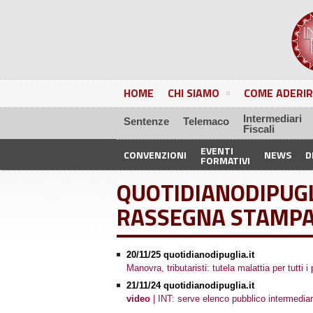
HOME
CHI SIAMO
COME ADERIR
Intermediari
Sentenze
Telemaco
Fiscali
EVENTI
CONVENZIONI
NEWS
D
FORMATIVI
QUOTIDIANODIPUGL
RASSEGNA STAMP
20/11/25 quotidianodipuglia.it
Manovra, tributaristi: tutela malattia per tutti i
21/11/24 quotidianodipuglia.it
video
| INT: serve elenco pubblico intermediari f