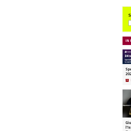
S
IN
Spe
20
📦
Giu
l’I