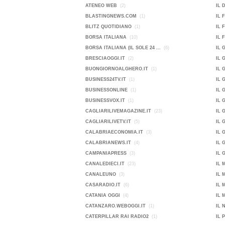
ATENEO WEB
(2)
IL 
BLASTINGNEWS.COM
(1)
IL 
BLITZ QUOTIDIANO
(1)
IL 
BORSA ITALIANA
(10)
IL 
BORSA ITALIANA (IL SOLE 24 ...
(6)
IL 
BRESCIAOGGI.IT
(2)
IL 
BUONGIORNOALGHERO.IT
(1)
IL 
BUSINESS24TV.IT
(1)
IL 
BUSINESSONLINE
(1)
IL 
BUSINESSVOX.IT
(1)
IL 
CAGLIARILIVEMAGAZINE.IT
(23)
IL 
CAGLIARILIVETV.IT
(5)
IL 
CALABRIAECONOMIA.IT
(3)
IL 
CALABRIANEWS.IT
(4)
IL 
CAMPANIAPRESS
(3)
IL 
CANALEDIECI.IT
(23)
IL 
CANALEUNO
(3)
IL 
CASARADIO.IT
(6)
IL 
CATANIA OGGI
(4)
IL 
CATANZARO.WEBOGGI.IT
(1)
IL 
CATERPILLAR RAI RADIO2
(1)
IL 