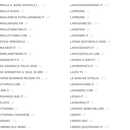
RNALE IL MARE DIGITALE L...
(1)
LANUOVASARDEGNA.IT
(10)
ORNALE RADIO
(4)
LAPRESSE
(1)
RNALEINFOCASTELLIROMANI.IT
(45)
LAPRESSE
(0)
ORNALERADIO.FM
(6)
LARAGIONE.EU
(108)
RNALETRENTINO.IT
(1)
LASINTESI
(3)
ORNALETTISMO.COM
(1)
LASTAMPA.IT
(2)
STIZIA PERIODICO
(1)
LATINA EDITORIALE OGGI
(9)
ONAABOT.IT
(6)
LAVOCEDIASTI.IT
(1)
EENPLANETNEWS.IT
(5)
LAVOCEDITALIA.COM
(1)
ENSOCIETY.IT
(1)
LAVORO E DIRITTI
(1)
DA GIURIDICA ITALIA OGGI
(1)
LAVOROFISCO.IT
(1)
DA NORMATIVA IL SOLE 24 ORE
(5)
LAZIO TV
(1)
VARD BUSINESS REVIEW ITA...
(1)
LE BANCHE D'ITALIA
(67)
ADTOPICS.COM
(3)
LEDMAGAZINE.IT
(1)
JOB.IT
(1)
LEGANERD.COM
(1)
RSARIDELSUD.IT
(2)
LEGGO.IT
(2)
ALISTA
(2)
LEONARDO.IT
(1)
CITTADINO
(2)
LEVANTE NEWS ON-LINE
(1)
CITTADINO CANADESE
(4)
LIBERO
(4)
DENARO
(35)
LIBERO 24X7
(3)
DOMENICALE NEWS
(1)
LIBERO QUOTIDIANO.IT
(90)