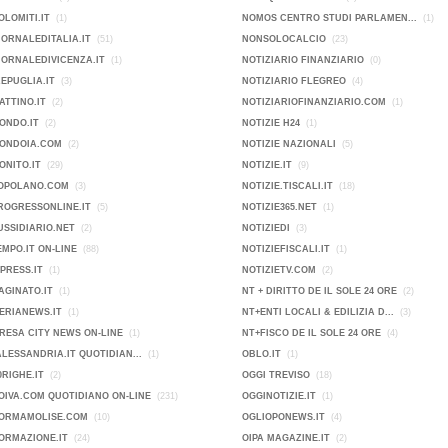
OLOMITI.IT
(1)
NOMOS CENTRO STUDI PARLAMEN...
(1)
IORNALEDITALIA.IT
(51)
NONSOLOCALCIO
(23)
IORNALEDIVICENZA.IT
(1)
NOTIZIARIO FINANZIARIO
(0)
KEPUGLIA.IT
(3)
NOTIZIARIO FLEGREO
(4)
ATTINO.IT
(2)
NOTIZIARIOFINANZIARIO.COM
(1)
ONDO.IT
(2)
NOTIZIE H24
(1)
MONDOIA.COM
(2)
NOTIZIE NAZIONALI
(5)
ONITO.IT
(29)
NOTIZIE.IT
(9)
POPOLANO.COM
(3)
NOTIZIE.TISCALI.IT
(18)
ROGRESSONLINE.IT
(5)
NOTIZIE365.NET
(1)
USSIDIARIO.NET
(2)
NOTIZIEDI
(3)
EMPO.IT ON-LINE
(88)
NOTIZIEFISCALI.IT
(1)
PRESS.IT
(1)
NOTIZIETV.COM
(2)
AGINATO.IT
(1)
NT + DIRITTO DE IL SOLE 24 ORE
(2)
ERIANEWS.IT
(1)
NT+ENTI LOCALI & EDILIZIA D...
(3)
IMPRESA CITY NEWS ON-LINE
(1)
NT+FISCO DE IL SOLE 24 ORE
(4)
ALESSANDRIA.IT QUOTIDIAN...
(1)
OBLO.IT
(1)
0RIGHE.IT
(2)
OGGI TREVISO
(18)
OIVA.COM QUOTIDIANO ON-LINE
(231)
OGGINOTIZIE.IT
(1)
FORMAMOLISE.COM
(10)
OGLIOPONEWS.IT
(4)
ORMAZIONE.IT
(24)
OIPA MAGAZINE.IT
(2)