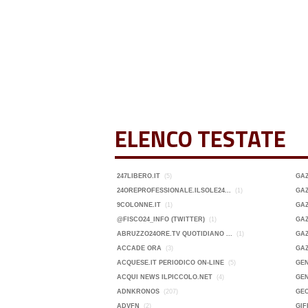
ELENCO TESTATE
247LIBERO.IT
(5)
GA
24OREPROFESSIONALE.ILSOLE24...
(1)
GAZ
9COLONNE.IT
(1)
GAZ
@FISCO24_INFO (TWITTER)
(1)
GAZ
ABRUZZO24ORE.TV QUOTIDIANO ...
(1)
GAZ
ACCADE ORA
(3)
GA
ACQUESE.IT PERIODICO ON-LINE
(5)
GEN
ACQUI NEWS ILPICCOLO.NET
(4)
GEN
ADNKRONOS
(207)
GE
ADVFN
(2)
GIF