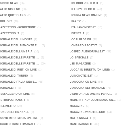
DUBBIO.NEWS
(36)
LIBEROREPORTER.IT
(1)
FATTO NISSENO
(38)
LIFESTYLEBLOG.IT
(47)
FATTO QUOTIDIANO
(2)
LIGURIA NEWS ON-LINE
(1)
FOGLIO.IT
(48)
LIRA TV
(1)
GAZZETTINO - PORDENONE
(1)
LITALIANONEWS.IT
(13)
GAZZETTINO.IT
(3)
LIVENET.IT
(7)
GIORNALE DEL LIMONTE
(1)
LOCALPAGE.EU
(46)
GIORNALE DEL PIEMONTE E ...
(5)
LOMBARDIAPOST.IT
(4)
GIORNALE DELL'UMBRIA
(10)
LOSPECIALEGIORNALE.IT
(57)
GIORNALE DELLE PARTITE I...
(2)
LO_SPECIALE
(2)
GIORNALE DELLE PARTITE I...
(60)
LSD MAGAZINE
(2)
GIORNALE DI RIETI ON-LINE
(1)
LUCCA IN DIRETTA (ON-LINE)
(1)
GIORNALE DI TORINO
(5)
LUINONOTIZIE.IT
(1)
GIORNALE D’ITALIA NEWS...
(68)
L’ANCORA ON-LINE
(64)
GIORNALE.IT
(3)
L’ANCORA SETTIMANALE
(76)
MESSAGGERO ON-LINE
(5)
L’EDITORIALE ONLINE PERIO...
(1)
METROPOLITANO.IT
(1)
MADE IN ITALY QUOTIDIANO ON...
(1)
MILLIMETRO
(22)
MAGAZINE
(3)
MONDO SETTIMANALE
(3)
MAGAZINE.WINDTRE.COM
(34)
NUOVO RIFORMISTA ON-LINE
(1)
MALPENSA24.IT
(1)
PICCOLO TRISETTIMANALE
(1)
MANTOVAUNO.IT
(89)