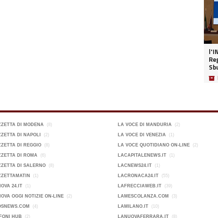
l'I
Reg
Sb
📦
ZZETTA DI MODENA
(8)
LA VOCE DI MANDURIA
(2)
ZETTA DI NAPOLI
(2)
LA VOCE DI VENEZIA
(1)
ZETTA DI REGGIO
(8)
LA VOCE QUOTIDIANO ON-LINE
(2)
ZETTA DI ROMA
(6)
LACAPITALENEWS.IT
(1)
ZETTA DI SALERNO
(8)
LACNEWS24.IT
(1)
ZZETTAMATIN
(1)
LACRONACA24.IT
(55)
OVA 24.IT
(1)
LAFRECCIAWEB.IT
(39)
OVA OGGI NOTIZIE ON-LINE
(2)
LAMESCOLANZA.COM
(3)
OSNEWS.COM
(4)
LAMILANO.IT
(10)
FONI HUB
(2)
LANUOVAFERRARA.IT
(8)