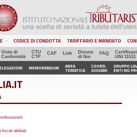
E
CODICE DI CONDOTTA
TARIFFARIO E MANDATO
CON
Visto di
CTU
Dicono
Certificaz
CAF
Link
FAQ
Conformità
CTP
di Noi
UNI 11511
AREA
COORD.
GRUPPO LA
ELEGAZIONI
MEMORANDUM
TEMATICA
GIOVANI
ENTI NO PR
IA.IT
A
 professionisti
iscali abilitati