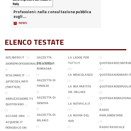
Professioni: nella consultazione pubblica
sugli...
📦
NEWS
ELENCO TESTATE
(1)
247LIBERO.IT
(5)
GAZZETTA
LA LEGGE PER
DELL'EMILIA
TUTTI.IT
QUOTIDIANOCONTRIB
24OREPROFESSIONALE.ILSOLE24...
ROMAGNA
(16)
(3)
(1)
(1)
LA MESCOLANZA
QUOTIDIANODIBARI.I
9COLONNE.IT
(1)
GAZZETTA DI
(1)
(54)
@FISCO24_INFO
FIRENZE
LA MIA PARTITA
QUOTIDIANODIPUGLIA
(TWITTER)
(3)
IVA ON-LINE
(2)
(1)
GAZZETTA DI
(2)
QUOTIDIANONAZIONA
ABRUZZO24ORE.TV
GENOVA
LA NOTIFICA.IT
(1)
QUOTIDIANO ...
(7)
(12)
RADIO
(1)
GAZZETTA DI
LA NUOVA DEL
PARLAMENTARE
ACCADE ORA
(3)
MILANO
SUD
(1)
ACQUESE.IT
(1)
(1)
RADIO RADICALE
PERIODICO ON-