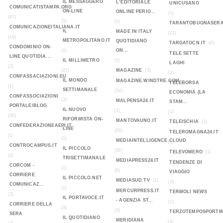
IL MESSAGGERO
L’EDITORIALE
UNICUSANO
COMUNICATISTAMPA.ORG
ON-LINE
ONLINE PERIO...
(1)
(47)
(5)
(1)
TARANTOBUONASERA
COMUNICAZIONEITALIANA.IT
IL
MADE IN ITALY
(21)
(10)
METROPOLITANO.IT
QUOTIDIANO
TARGATOCN.IT
(0)
CONDOMINIO ON-
(1)
ON...
TELE SETTE
LINE QUOTIDIA...
IL MILLIMETRO
(1)
LAGHI
(2)
(22)
MAGAZINE
(3)
(2)
CONFASSACIAZIONI.EU
IL MONDO
MAGAZINE.WINDTRE.COM
TELEBORSA
(1)
SETTIMANALE
(34)
ECONOMIA (LA
CONFASSOCIAZIONI
(3)
MALPENSA24.IT
STAM...
PORTALE/BLOG
IL NUOVO
(1)
(1)
(30)
RIFORMISTA ON-
MANTOVAUNO.IT
TELEISCHIA
(1)
CONFEDERAZIONEAEPI.IT
LINE
(89)
TELEROMAGNA24.IT
(1)
(1)
MEDIAINTELLIGENCE.CLOUD
(1)
CONTROCAMPUS.IT
IL PICCOLO
(36)
TELEVOMERO
(1)
(2)
TRISETTIMANALE
MEDIAPRESS24.IT
TENDENZE DI
CORCOM -
(1)
(6)
VIAGGIO
CORRIERE
IL PICCOLO.NET
MEDIASUD.TV
(2)
(2)
COMUNICAZ...
(1)
MERCURPRESS.IT
TERMOLI NEWS
(3)
IL PORTAVOCE.IT
- AGENZIA ST...
(1)
CORRIERE DELLA
(3)
(3)
TERZOTEMPOSPORTMA
SERA
IL QUOTIDIANO
MERIDIANA
(4)