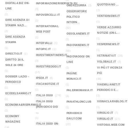
DIGITAL4.BIZ ON-
INFORMAZIONERISERVATA.EU
QUOTIDIANO ...
ONDAZZURRA
(3)
LINE
(3)
(2)
OSSERVATORE
(1)
INFOVERCELLI.IT
VENTIDINEWS.IT
POLITICO
DIRE AGENZIA DI
(1)
(1)
INTERN...
STAMPA NAZI...
INTERNATIONAL
VERDE AZZURRO
(52)
(2)
WEB POST
NOTIZIE (ON-L...
OSSOLANEWS.IT
DIRE AGENZIA
(1)
(1)
(5)
STAMPA
INTERVALLI
(1)
VESPERNEWS.IT
PADOVANEWS.IT
(1)
INTOPIC.IT
(1)
(1)
(68)
DIRECTIO.IT
(1)
INVESTIMENTINEWS.IT
VETRINATV.IT
(29)
PADOVAOGGI ON
DIRITTO 24 IL
(3)
VGLOBALE.IT
(3)
LINE
SOLE 24 ORE
INVESTIREOGGI.IT
(1)
VI PIÙ.IT VICENZA
(1)
(17)
PIÙ
PAGINE
DOSSIER LAZIO -
IPSOA.IT
(6)
MONACI.IT
(48)
PERIODICO
ITACANOTIZIE.IT
(1)
VIAEMILIANET.IT
(1)
(2)
PERIODICO E...
PALERMOMANIA.IT
ECODELSANNIO.IT
ITALIA OGGI
(174)
(2)
(4)
(1)
ITALIA OGGI
VIGNACLARABLOG.IT
PANATHLONCLUB
ECONOMIA&RISPARMIO.IT
(PERIODICO DEI
(1)
(1)
(2)
...
VIRGILIO.IT
(7)
PERIODICO
ECONOMY
(1)
DAILY.COM
VIRGILIO.IT
(13)
MAGAZINE
ITALIA OGGI ON-
(23)
VISTOSULWEB.COM
(14)