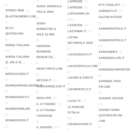
(1)
LAPRESSE
(1)
(1)
RTV CANALE77
(1)
GUIDA GIURIDICA
LAPRESSE
(0)
ATENEO WEB
(2)
SABINIATV.IT
(1)
ITALIA OGGI
LARAGIONE.EU
BLASTINGNEWS.COM
SALTEN NOTIZIE
(1)
(108)
(1)
(1)
GUIDA
LASINTESI
(3)
BLITZ
SANNIOPORTALE.IT
NORMATIVA IL
LASTAMPA.IT
(2)
QUOTIDIANO
SOLE 24 ORE
(2)
LATINA
(1)
(5)
SANNIOPORTALE.IT
EDITORIALE OGGI
BORSA ITALIANA
HARVARD
(18)
(9)
(10)
BUSINESS
SARDANEWS
(4)
LAVOCEDIASTI.IT
BORSA ITALIANA
REVIEW ITA...
SARDEGNALIVE.IT
(1)
(IL SOLE 24 ...
(1)
(8)
LAVOCEDITALIA.COM
(6)
HEADTOPICS.COM
SARDEGNAREPORTER
(1)
BRESCIAOGGI.IT
(3)
(6)
LAVORO E DIRITTI
(2)
HEYJOB.IT
(1)
SARDINIA POST
(1)
BUONGIORNOALGHERO.IT
ICORSARIDELSUD.IT
ON-LINE
LAVOROFISCO.IT
(1)
(2)
(4)
(1)
BUSINESS24TV.IT
IDEALISTA
(2)
SASSARI NOTIZIE
LAZIO TV
(1)
(1)
IL CITTADINO
(2)
(45)
LE BANCHE
BUSINESSONLINE
SAVONA NEWS
IL CITTADINO
D'ITALIA
(1)
QUOTIDIANO ON-
CANADESE
(67)
BUSINESSVOX.IT
LINE
(4)
LEDMAGAZINE.IT
(1)
(3)
IL DENARO
(35)