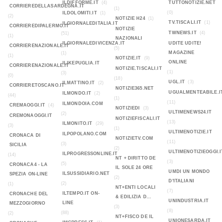
ILDIFFORME.IT
(4)
TUTTONOTIZIE.NET
CORRIEREDELLASARDEGNA.IT
(1)
(0)
ILDOLOMITI.IT
(1)
(2)
NOTIZIE H24
(1)
TV.TISCALI.IT
(1)
ILGIORNALEDITALIA.IT
CORRIEREDIPALERMO.IT
NOTIZIE
TWNEWS.IT
(4)
(51)
(1)
NAZIONALI
ILGIORNALEDIVICENZA.IT
UDITE UDITE!
CORRIERENAZIONALE.IT
(5)
MAGAZINE
(1)
(1)
NOTIZIE.IT
(9)
ONLINE
ILIKEPUGLIA.IT
CORRIERENAZIONALE.IT
NOTIZIE.TISCALI.IT
(1)
(3)
(0)
(18)
UGL.IT
(3)
ILMATTINO.IT
(2)
CORRIERETOSCANO.IT
NOTIZIE365.NET
UGUALMENTEABILE.I
ILMONDO.IT
(2)
(44)
(1)
(11)
ILMONDOIA.COM
CREMAOGGI.IT
(4)
NOTIZIEDI
(3)
ULTIMENEWS24.IT
(2)
CREMONAOGGI.IT
NOTIZIEFISCALI.IT
(13)
ILMONITO.IT
(29)
(3)
(1)
ULTIMENOTIZIE.IT
ILPOPOLANO.COM
CRONACA DI
NOTIZIETV.COM
(11)
(3)
SICILIA
(2)
ULTIMENOTIZIEOGGI.I
ILPROGRESSONLINE.IT
(14)
NT + DIRITTO DE
(3)
(5)
CRONACA4 - LA
IL SOLE 24 ORE
UMDI UN MONDO
ILSUSSIDIARIO.NET
SPEZIA ON-LINE
(2)
D'ITALIANI
(2)
(1)
NT+ENTI LOCALI
(7)
ILTEMPO.IT ON-
CRONACHE DEL
& EDILIZIA D...
UNINDUSTRIA.IT
LINE
MEZZOGIORNO
(3)
(8)
(88)
(2)
NT+FISCO DE IL
UNIONESARDA.IT