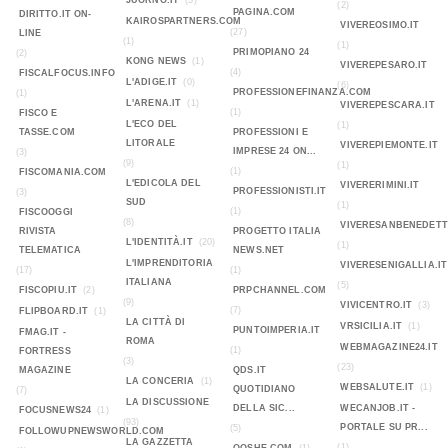
JUORNO.IT
(3)
(2)
PAGINA.COM
DIRITTO.IT ON-
KAIROSPARTNERS.COM
VIVEREOSIMO.IT
(27)
LINE
(1)
(1)
PRIMOPIANO 24
(2)
KONG NEWS
(1)
VIVEREPESARO.IT
(4)
FISCALFOCUS.INFO
L'ADIGE.IT
(0)
(6)
PROFESSIONEFINANZA.COM
(1)
L'ARENA.IT
(1)
VIVEREPESCARA.IT
(1)
FISCO E
L'ECO DEL
(1)
TASSE.COM
PROFESSIONI E
LITORALE
VIVEREPIEMONTE.IT
IMPRESE 24 ON...
(3)
(9)
(1)
(1)
FISCOMANIA.COM
L'EDICOLA DEL
VIVERERIMINI.IT
PROFESSIONISTI.IT
(3)
SUD
(1)
(1)
FISCOOGGI
(8)
VIVERESANBENEDETT
RIVISTA
PROGETTO ITALIA
L'IDENTITÀ.IT
(20)
(1)
TELEMATICA
NEWS.NET
L'IMPRENDITORIA
VIVERESENIGALLIA.IT
(17)
(1)
ITALIANA
(5)
FISCOPIU.IT
(2)
PRPCHANNEL.COM
(9)
VIVICENTRO.IT
(3)
(7)
FLIPBOARD.IT
(1)
LA CITTÀ DI
VRSICILIA.IT
(1)
PUNTOIMPERIA.IT
FMAG.IT -
ROMA
WEBMAGAZINE24.IT
(1)
FORTRESS
(3)
(23)
MAGAZINE
QDS.IT
LA CONCERIA
(1)
WEBSALUTE.IT
(1)
QUOTIDIANO
(7)
LA DISCUSSIONE
DELLA SIC...
WECANJOB.IT -
FOCUSNEWS24
(1)
(93)
PORTALE SU PR...
(5)
FOLLOWUPNEWSWORLD.COM
LA GAZZETTA
(1)