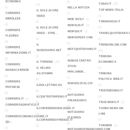
ECONOMIA
(4)
TODAY.IT
(55)
(13)
(1)
NELLA NOTIZIA
TOP NEWS ITALIA
IL SOLE 24 ORE
CORRIERE
(1)
(1)
VIDEO
EMPOLESE
NEW SICILY
(1)
TORINOOGGI.IT
(1)
(4)
NEWS110.IT
(3)
(1)
IL SOLE 24 ORE
CORRIERE
NEWS24.IT
(1)
VIDEO - STRE...
TRAVELQUOTIDIANO.
FLEGREO
NEWSUPDAY.COM
(2)
(1)
(3)
(1)
IL
TRENDONLINE.COM
CORRIERE
NEXTQUOTIDIANO.IT
SUSSIDIARIO.NET
(10)
INFORMAZIONE.IT
(1)
(2)
TRIBUNA
(2)
NOMOS CENTRO
IL TIRRENO
(10)
ECONOMICA
CORRIERE
STUDI
(1)
IL VELINO
MASSACARRESE
PARLAMEN...
AG.STAMPA
TRIBUNA
(2)
(1)
POLITICA WEB.IT
(6)
CORRIERE
NONSOLOCALCIO
(2)
ILBOLLETTINO.EU
PISTOIESE
(23)
TRISTEMONDO.IT
(6)
(5)
NOTIZIARIO
(4)
ILCENTROTIRRENO.IT
CORRIERE.IT
(1)
FINANZIARIO
TRUE-NEWS.IT
(1)
(9)
CORRIEREADRIATICO.IT
(0)
ILCORRIEREDIBOLOGNA.IT
TUONO NEWS ON-
(2)
NOTIZIARIO
LINE
(2)
CORRIERECOMUNICAZIONE.IT
FLEGREO
(2)
ILCORRIEREDIFIRENZE.IT
QU...
(4)
TURIWEB
(1)
(2)
(1)
NOTIZIARIOFINANZIARIO.COM