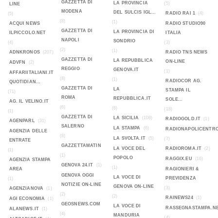
GAZZETTA DI
LA PROVINCIA
(5)
LINE
MODENA
DEL SULCIS IGL...
RADIO RAI 1
(4)
(5)
(8)
(1)
ACQUI NEWS
RADIO STUDIO90
GAZZETTA DI
LA PROVINCIA DI
ILPICCOLO.NET
ITALIA
NAPOLI
SONDRIO
(4)
(3)
(2)
(1)
ADNKRONOS
(207)
RADIO TNS NEWS
GAZZETTA DI
LA REPUBBLICA
ON-LINE
ADVFN
(2)
REGGIO
GENOVA.IT
(1)
AFFARIITALIANI.IT
(8)
(1)
RADIOCOR AG.
QUOTIDIAN...
GAZZETTA DI
LA
STAMPA IL
(71)
ROMA
REPUBBLICA.IT
SOLE...
AG. IL VELINO.IT
(6)
(6)
(18)
(1)
GAZZETTA DI
LA SICILIA
(108)
RADIOGOLD.IT
(1)
AGENPARL
(31)
SALERNO
LA STAMPA
(6)
RADIONAPOLICENTR
AGENZIA DELLE
(8)
LA SVOLTA.IT
(5)
(7)
ENTRATE
GAZZETTAMATIN
LA VOCE DEL
RADIOROMA.IT
(2)
(1)
(1)
POPOLO
RAGGIX.EU
(16)
AGENZIA STAMPA
GENOVA 24.IT
(1)
(1)
AREA
RAGIONIERI &
GENOVA OGGI
LA VOCE DI
PREVIDENZA
(1)
NOTIZIE ON-LINE
GENOVA ON-LINE
(3)
AGENZIANOVA
(1)
(2)
(2)
RAINEWS24
(1)
AGI ECONOMIA
(1)
GEOSNEWS.COM
LA VOCE DI
RASSEGNASTAMPA.N
ALANEWS.IT
(1)
(4)
MANDURIA
(4)