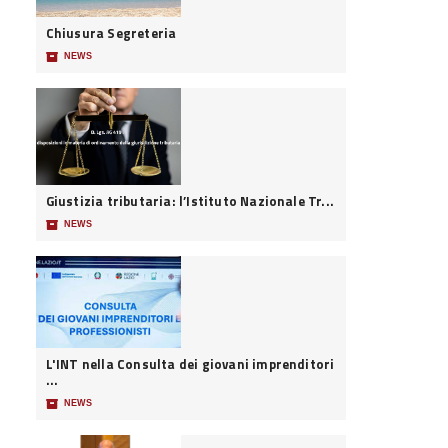
Chiusura Segreteria
📦
NEWS
Giustizia tributaria: l’Istituto Nazionale Tr...
📦
NEWS
L'INT nella Consulta dei giovani imprenditori
...
📦
NEWS