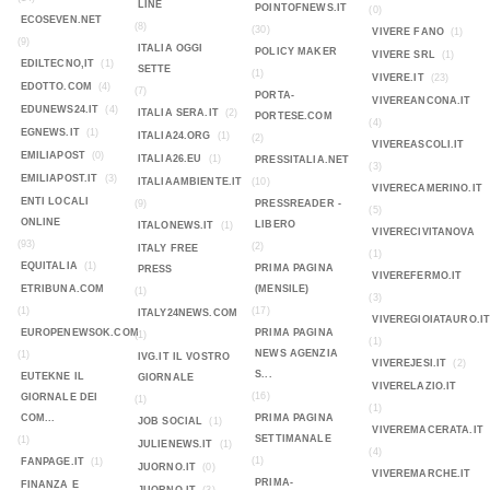
LINE
POINTOFNEWS.IT
(0)
ECOSEVEN.NET
(8)
(30)
VIVERE FANO
(1)
(9)
ITALIA OGGI
POLICY MAKER
VIVERE SRL
(1)
EDILTECNO,IT
(1)
SETTE
(1)
VIVERE.IT
(23)
EDOTTO.COM
(4)
(7)
PORTA-
VIVEREANCONA.IT
EDUNEWS24.IT
(4)
ITALIA SERA.IT
(2)
PORTESE.COM
(4)
EGNEWS.IT
(1)
ITALIA24.ORG
(1)
(2)
VIVEREASCOLI.IT
EMILIAPOST
(0)
ITALIA26.EU
(1)
PRESSITALIA.NET
(3)
EMILIAPOST.IT
(3)
ITALIAAMBIENTE.IT
(10)
VIVERECAMERINO.IT
ENTI LOCALI
(9)
PRESSREADER -
(5)
ONLINE
LIBERO
ITALONEWS.IT
(1)
VIVERECIVITANOVA
(93)
(2)
ITALY FREE
(1)
EQUITALIA
(1)
PRIMA PAGINA
PRESS
VIVEREFERMO.IT
ETRIBUNA.COM
(MENSILE)
(1)
(3)
(1)
(17)
ITALY24NEWS.COM
VIVEREGIOIATAURO.I
EUROPENEWSOK.COM
PRIMA PAGINA
(1)
(1)
NEWS AGENZIA
(1)
IVG.IT IL VOSTRO
VIVEREJESI.IT
(2)
S...
EUTEKNE IL
GIORNALE
VIVERELAZIO.IT
(16)
GIORNALE DEI
(1)
(1)
COM...
PRIMA PAGINA
JOB SOCIAL
(1)
VIVEREMACERATA.IT
SETTIMANALE
(1)
JULIENEWS.IT
(1)
(4)
(1)
FANPAGE.IT
(1)
JUORNO.IT
(0)
VIVEREMARCHE.IT
PRIMA-
FINANZA E