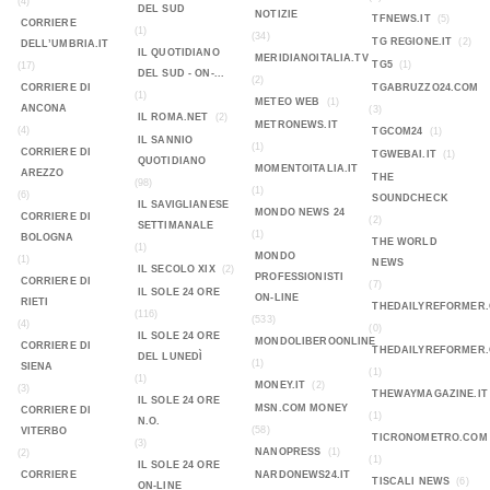
(4)
DEL SUD
NOTIZIE
TFNEWS.IT
(5)
CORRIERE
(1)
(34)
TG REGIONE.IT
(2)
DELL’UMBRIA.IT
IL QUOTIDIANO
MERIDIANOITALIA.TV
TG5
(1)
(17)
DEL SUD - ON-...
(2)
CORRIERE DI
TGABRUZZO24.COM
(1)
METEO WEB
(1)
ANCONA
(3)
IL ROMA.NET
(2)
METRONEWS.IT
(4)
TGCOM24
(1)
IL SANNIO
(1)
CORRIERE DI
TGWEBAI.IT
(1)
QUOTIDIANO
MOMENTOITALIA.IT
AREZZO
THE
(98)
(1)
(6)
SOUNDCHECK
IL SAVIGLIANESE
MONDO NEWS 24
CORRIERE DI
(2)
SETTIMANALE
(1)
BOLOGNA
THE WORLD
(1)
MONDO
(1)
NEWS
IL SECOLO XIX
(2)
PROFESSIONISTI
CORRIERE DI
(7)
IL SOLE 24 ORE
ON-LINE
RIETI
THEDAILYREFORMER
(116)
(533)
(4)
(0)
IL SOLE 24 ORE
MONDOLIBEROONLINE
CORRIERE DI
THEDAILYREFORMER
DEL LUNEDÌ
(1)
SIENA
(1)
(1)
MONEY.IT
(2)
(3)
THEWAYMAGAZINE.IT
IL SOLE 24 ORE
MSN.COM MONEY
CORRIERE DI
(1)
N.O.
(58)
VITERBO
TICRONOMETRO.COM
(3)
NANOPRESS
(1)
(2)
(1)
IL SOLE 24 ORE
CORRIERE
NARDONEWS24.IT
TISCALI NEWS
(6)
ON-LINE