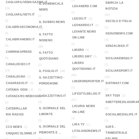
(1)
CAGLIARILIVEMAGAZINE.IT
SBIRCIA LA
IL DOMENICALE
LEGANERD.COM
(23)
NOTIZIA
NEWS
(1)
CAGLIARILIVETV.IT
(62)
(1)
LEGGO.IT
(2)
(5)
SECOLO D‘ITALIA
IL DUBBIO.NEWS
LEONARDO.IT
(1)
CALABRIAECONOMIA.IT
(1)
(36)
LEVANTE NEWS
(3)
SEGUONEWS.COM
IL FATTO
ON-LINE
CALABRIANEWS.IT
(4)
NISSENO
(1)
(4)
SENZALINEA.IT
(38)
LIBERO
(4)
CAMPANIAPRESS
(2)
IL FATTO
LIBERO 24X7
(3)
(3)
SICILIANEWS24.IT
QUOTIDIANO
LIBERO
CANALEDIECI.IT
(1)
(2)
QUOTIDIANO.IT
(23)
SICILIAREPORT.IT
IL FOGLIO.IT
(48)
(90)
CANALEUNO
(3)
(44)
IL GAZZETTINO -
LIBEROREPORTER.IT
CASARADIO.IT
(6)
SISTINA57.COM
PORDENONE
(1)
(1)
CATANIA OGGI
(4)
(1)
LIFESTYLEBLOG.IT
SKY TG24
(2)
IL GAZZETTINO.IT
CATANZARO.WEBOGGI.IT
(47)
(3)
SMETTEREDILAVORAR
(1)
LIGURIA NEWS
IL GIORNALE DEL
(9)
CATERPILLAR
ON-LINE
LIMONTE
RAI RADIO2
SOCIALMEDIALIFE.IT
(1)
(1)
(1)
(1)
LIRA TV
(1)
IL GIORNALE DEL
CCS NEWS
(1)
SOFÀ -
LITALIANONEWS.IT
PIEMONTE E ...
TRIMESTRALE
CINQUECOLONNE.IT
(13)
(5)
DEI SEN...