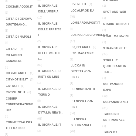
(3)
LIVENET.IT
(7)
IL GIORNALE
(1)
CIOCIARIAOGGI.IT
LOCALPAGE.EU
DELL'UMBRIA
SPOT AND WEB
(6)
(46)
(10)
(1)
CITTÀ DI GENOVA
LOMBARDIAPOST.IT
IL GIORNALE
STADIOTORINO.IT
QUOTIDIANO...
(4)
DELLE PARTITE
(1)
(1)
LOSPECIALEGIORNALE.IT
I...
START MAGAZINE
CITTÀ DI NAPOLI
(57)
(2)
(1)
(4)
LO_SPECIALE
(2)
IL GIORNALE
STRANOTIZIE.IT
CITTÀDÌ
(5)
DELLE PARTITE
LSD MAGAZINE
(24)
CITTADINO
I...
(2)
STRILL.IT
CANADESE
(60)
LUCCA IN
QUOTIDIANO IN
(3)
IL GIORNALE DI
DIRETTA (ON-
TEM...
CITYMILANO.IT
(1)
RIETI ON-LINE
LINE)
(1)
CITYNOTIZIE.IT
(3)
(1)
(1)
SUL PANARO
CIVITA.IT
(1)
IL GIORNALE DI
LUINONOTIZIE.IT
EXPO
CIVONLINE.IT
(6)
TORINO
(1)
(10)
CODIRP -
(5)
L’ANCORA ON-
SULPANARO.NET
CONFEDERAZIONE
IL GIORNALE
LINE
(31)
DIR...
D’ITALIA NEWS...
(64)
TACCUINO
(3)
(68)
L’ANCORA
SETTIMANALE
COMMERCIALISTA
IL GIORNALE.IT
SETTIMANALE
(1)
TELEMATICO
(3)
(76)
TAG24 BY
(1)