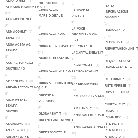
ALTOADIGE.IT
(1)
GIFFONI HUB
(2)
(2)
RATIO
ALTOMANTOVANONEWS.IT
GIORNALE IL
LA VOCE DI
INFORMAZIONE
(12)
MARE DIGITALE
VENEZIA
QUOTIDIA...
ALTOMOLISE.NET
L...
(1)
(1)
(1)
(1)
LA VOCE
REDIGO.INFO
ANMVIOGGI.IT
(0)
GIORNALE RADIO
QUOTIDIANO ON-
(105)
ANSA
(311)
(4)
LINE
REGGIOTV.IT
(2)
ANSA AOSTA AG.
GIORNALEINFOCASTELLIROMANI.IT
(2)
REPORTAGEONLINE.I
STAMPA
(45)
LACAPITALENEWS.IT
(2)
(1)
GIORNALERADIO.FM
(1)
REQUADRO.COM
AOSTACRONACA.IT
(6)
LACNEWS24.IT
(1)
REALE ESTATE I...
QUOTIDIANO ...
GIORNALETRENTINO.IT
LACRONACA24.IT
(1)
(2)
(1)
(55)
RETECHIARA
(5)
APPIANEWS.IT
(8)
GIORNALETTISMO.COM
LAFRECCIAWEB.IT
RETEIMPRESE
(1)
AREAIMPRESENETWORK.IT
(1)
(39)
RIPARTELITALIA
(1)
GIUSTIZIA
LAMESCOLANZA.COM
(1)
ASCA AGENZIA
PERIODICO
(3)
RIVIERA 24.IT
(1)
STAMPA
(1)
LAMILANO.IT
(10)
ROMA
(1)
QUOTIDI...
GLONAABOT.IT
(6)
LANUOVAFERRARA.IT
ROMA OGGI
(1)
(1)
GREENPLANETNEWS.IT
(8)
ASKANEWS
(11)
RTL 102.5
(5)
(5)
LANUOVASARDEGNA.IT
ASSINEWS.IT
(1)
RTMWEB.IT
(7)
GREENSOCIETY.IT
(10)
ASSOSFTWARE
RTNRADIO
(2)