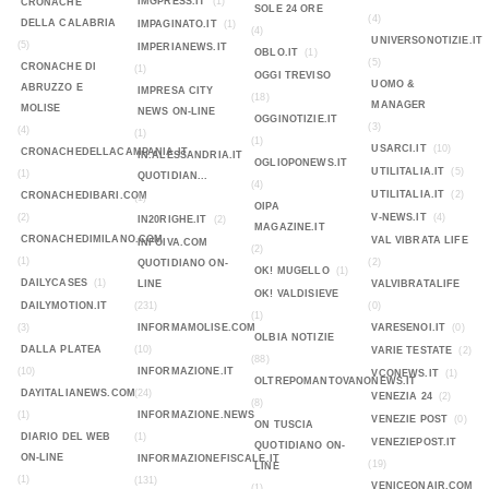
IMGPRESS.IT
(1)
CRONACHE
SOLE 24 ORE
(4)
DELLA CALABRIA
IMPAGINATO.IT
(1)
(4)
UNIVERSONOTIZIE.IT
(5)
IMPERIANEWS.IT
OBLO.IT
(1)
(5)
CRONACHE DI
(1)
OGGI TREVISO
UOMO &
ABRUZZO E
IMPRESA CITY
(18)
MANAGER
MOLISE
NEWS ON-LINE
OGGINOTIZIE.IT
(3)
(4)
(1)
(1)
USARCI.IT
(10)
CRONACHEDELLACAMPANIA.IT
IN.ALESSANDRIA.IT
OGLIOPONEWS.IT
UTILITALIA.IT
(5)
(1)
QUOTIDIAN...
(4)
UTILITALIA.IT
(2)
CRONACHEDIBARI.COM
(1)
OIPA
(2)
V-NEWS.IT
(4)
IN20RIGHE.IT
(2)
MAGAZINE.IT
CRONACHEDIMILANO.COM
VAL VIBRATA LIFE
INFOIVA.COM
(2)
(1)
(2)
QUOTIDIANO ON-
OK! MUGELLO
(1)
DAILYCASES
(1)
LINE
VALVIBRATALIFE
OK! VALDISIEVE
DAILYMOTION.IT
(231)
(0)
(1)
(3)
INFORMAMOLISE.COM
VARESENOI.IT
(0)
OLBIA NOTIZIE
DALLA PLATEA
(10)
VARIE TESTATE
(2)
(88)
(10)
INFORMAZIONE.IT
VCONEWS.IT
(1)
OLTREPOMANTOVANONEWS.IT
DAYITALIANEWS.COM
(24)
VENEZIA 24
(2)
(8)
(1)
INFORMAZIONE.NEWS
VENEZIE POST
(0)
ON TUSCIA
DIARIO DEL WEB
(1)
VENEZIEPOST.IT
QUOTIDIANO ON-
ON-LINE
INFORMAZIONEFISCALE.IT
(19)
LINE
(1)
(131)
VENICEONAIR.COM
(1)