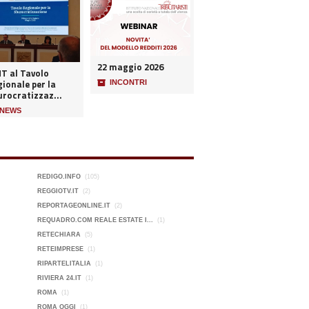
22 maggio 2026
NT al Tavolo
ionale per la
📦
INCONTRI
urocratizzaz...
NEWS
REDIGO.INFO
(105)
REGGIOTV.IT
(2)
REPORTAGEONLINE.IT
(2)
REQUADRO.COM REALE ESTATE I...
(1)
RETECHIARA
(5)
RETEIMPRESE
(1)
RIPARTELITALIA
(1)
RIVIERA 24.IT
(1)
ROMA
(1)
ROMA OGGI
(1)