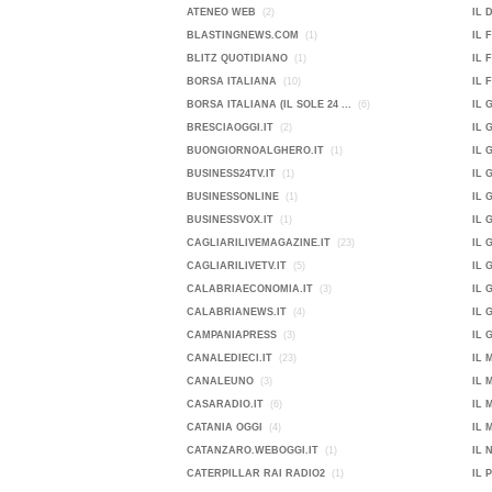
ATENEO WEB
(2)
IL 
BLASTINGNEWS.COM
(1)
IL 
BLITZ QUOTIDIANO
(1)
IL 
BORSA ITALIANA
(10)
IL 
BORSA ITALIANA (IL SOLE 24 ...
(6)
IL 
BRESCIAOGGI.IT
(2)
IL 
BUONGIORNOALGHERO.IT
(1)
IL 
BUSINESS24TV.IT
(1)
IL 
BUSINESSONLINE
(1)
IL 
BUSINESSVOX.IT
(1)
IL 
CAGLIARILIVEMAGAZINE.IT
(23)
IL 
CAGLIARILIVETV.IT
(5)
IL 
CALABRIAECONOMIA.IT
(3)
IL 
CALABRIANEWS.IT
(4)
IL 
CAMPANIAPRESS
(3)
IL 
CANALEDIECI.IT
(23)
IL 
CANALEUNO
(3)
IL 
CASARADIO.IT
(6)
IL 
CATANIA OGGI
(4)
IL 
CATANZARO.WEBOGGI.IT
(1)
IL 
CATERPILLAR RAI RADIO2
(1)
IL 