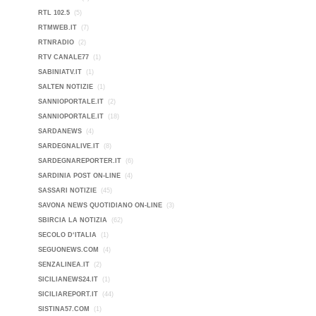
RTL 102.5
(5)
RTMWEB.IT
(7)
RTNRADIO
(2)
RTV CANALE77
(1)
SABINIATV.IT
(1)
SALTEN NOTIZIE
(1)
SANNIOPORTALE.IT
(2)
SANNIOPORTALE.IT
(18)
SARDANEWS
(4)
SARDEGNALIVE.IT
(8)
SARDEGNAREPORTER.IT
(6)
SARDINIA POST ON-LINE
(4)
SASSARI NOTIZIE
(45)
SAVONA NEWS QUOTIDIANO ON-LINE
(3)
SBIRCIA LA NOTIZIA
(62)
SECOLO D‘ITALIA
(1)
SEGUONEWS.COM
(4)
SENZALINEA.IT
(2)
SICILIANEWS24.IT
(1)
SICILIAREPORT.IT
(44)
SISTINA57.COM
(1)