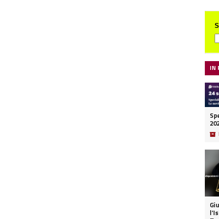
S
IN
Spe
20
📦
Giu
l’I