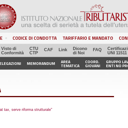
E
CODICE DI CONDOTTA
TARIFFARIO E MANDATO
CON
Visto di
CTU
Dicono
Certificaz
CAF
Link
FAQ
Conformità
CTP
di Noi
UNI 11511
AREA
COORD.
GRUPPO LA
ELEGAZIONI
MEMORANDUM
TEMATICA
GIOVANI
ENTI NO PR
A
lat tax, serve riforma strutturale"