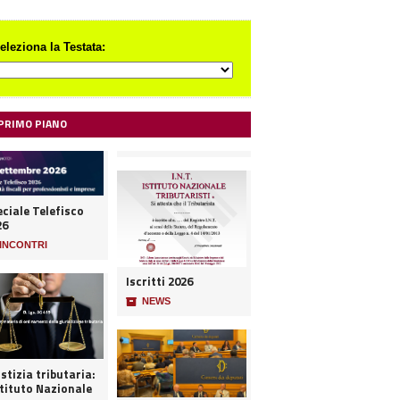
eleziona la Testata:
 PRIMO PIANO
ciale Telefisco
26
INCONTRI
Iscritti 2026
📦
NEWS
stizia tributaria:
stituto Nazionale