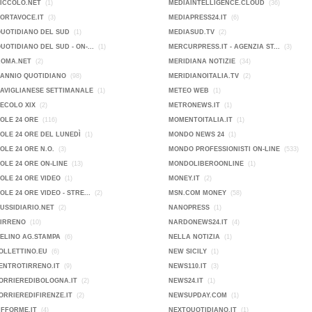
PICCOLO.NET
(1)
MEDIAINTELLIGENCE.CLOUD
(36)
PORTAVOCE.IT
(3)
MEDIAPRESS24.IT
(6)
QUOTIDIANO DEL SUD
(1)
MEDIASUD.TV
(2)
QUOTIDIANO DEL SUD - ON-...
(1)
MERCURPRESS.IT - AGENZIA ST...
(3)
ROMA.NET
(2)
MERIDIANA NOTIZIE
(34)
SANNIO QUOTIDIANO
(98)
MERIDIANOITALIA.TV
(2)
SAVIGLIANESE SETTIMANALE
(1)
METEO WEB
(1)
SECOLO XIX
(2)
METRONEWS.IT
(1)
SOLE 24 ORE
(116)
MOMENTOITALIA.IT
(1)
SOLE 24 ORE DEL LUNEDÌ
(1)
MONDO NEWS 24
(1)
SOLE 24 ORE N.O.
(3)
MONDO PROFESSIONISTI ON-LINE
(533)
SOLE 24 ORE ON-LINE
(13)
MONDOLIBEROONLINE
(1)
SOLE 24 ORE VIDEO
(1)
MONEY.IT
(2)
SOLE 24 ORE VIDEO - STRE...
(2)
MSN.COM MONEY
(58)
SUSSIDIARIO.NET
(2)
NANOPRESS
(1)
TIRRENO
(10)
NARDONEWS24.IT
(4)
VELINO AG.STAMPA
(6)
NELLA NOTIZIA
(1)
OLLETTINO.EU
(6)
NEW SICILY
(1)
ENTROTIRRENO.IT
(9)
NEWS110.IT
(3)
ORRIEREDIBOLOGNA.IT
(2)
NEWS24.IT
(1)
ORRIEREDIFIRENZE.IT
(2)
NEWSUPDAY.COM
(1)
IFFORME.IT
(4)
NEXTQUOTIDIANO.IT
(1)