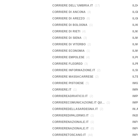
CORRIERE DELL’UMBRIA.IT
(17)
ILD
CORRIERE DI ANCONA
(4)
ILG
CORRIERE DI AREZZO
(6)
ILG
CORRIERE DI BOLOGNA
(1)
ILI
CORRIERE DI RIETI
(4)
ILM
CORRIERE DI SIENA
(3)
ILM
CORRIERE DI VITERBO
(2)
IL
CORRIERE ECONOMIA
(1)
ILM
CORRIERE EMPOLESE
(4)
IL
CORRIERE FLEGREO
(3)
ILP
CORRIERE INFORMAZIONE.IT
(2)
ILS
CORRIERE MASSACARRESE
(2)
ILT
CORRIERE PISTOIESE
(5)
IMG
CORRIERE.IT
(1)
IMP
CORRIEREADRIATICO.IT
(2)
IMP
CORRIERECOMUNICAZIONE.IT QU...
(1)
CORRIEREDELLASARDEGNA.IT
(2)
IN.
CORRIEREDIPALERMO.IT
(1)
IN2
CORRIERENAZIONALE.IT
(1)
INF
CORRIERENAZIONALE.IT
(0)
IN
CORRIERETOSCANO.IT
(44)
INF