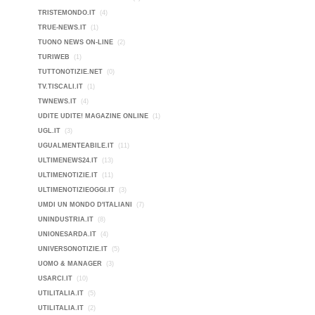
TRISTEMONDO.IT
(4)
TRUE-NEWS.IT
(1)
TUONO NEWS ON-LINE
(2)
TURIWEB
(1)
TUTTONOTIZIE.NET
(0)
TV.TISCALI.IT
(1)
TWNEWS.IT
(4)
UDITE UDITE! MAGAZINE ONLINE
(1)
UGL.IT
(3)
UGUALMENTEABILE.IT
(11)
ULTIMENEWS24.IT
(13)
ULTIMENOTIZIE.IT
(11)
ULTIMENOTIZIEOGGI.IT
(3)
UMDI UN MONDO D'ITALIANI
(7)
UNINDUSTRIA.IT
(8)
UNIONESARDA.IT
(4)
UNIVERSONOTIZIE.IT
(5)
UOMO & MANAGER
(3)
USARCI.IT
(10)
UTILITALIA.IT
(5)
UTILITALIA.IT
(2)