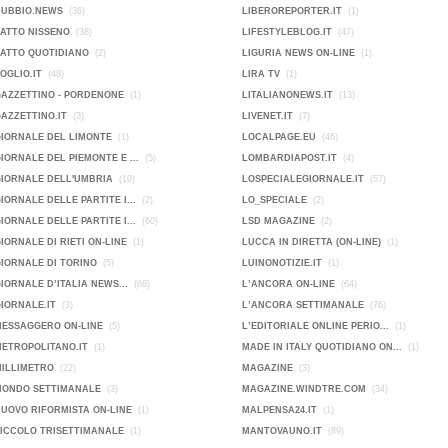
DUBBIO.NEWS
(36)
LIBEROREPORTER.IT
(1)
FATTO NISSENO
(38)
LIFESTYLEBLOG.IT
(47)
FATTO QUOTIDIANO
(2)
LIGURIA NEWS ON-LINE
(1)
FOGLIO.IT
(48)
LIRA TV
(1)
GAZZETTINO - PORDENONE
(1)
LITALIANONEWS.IT
(13)
GAZZETTINO.IT
(3)
LIVENET.IT
(7)
GIORNALE DEL LIMONTE
(1)
LOCALPAGE.EU
(46)
GIORNALE DEL PIEMONTE E ...
(5)
LOMBARDIAPOST.IT
(4)
GIORNALE DELL'UMBRIA
(10)
LOSPECIALEGIORNALE.IT
(57)
GIORNALE DELLE PARTITE I...
(2)
LO_SPECIALE
(2)
GIORNALE DELLE PARTITE I...
(60)
LSD MAGAZINE
(2)
GIORNALE DI RIETI ON-LINE
(1)
LUCCA IN DIRETTA (ON-LINE)
(1)
GIORNALE DI TORINO
(5)
LUINONOTIZIE.IT
(1)
GIORNALE D’ITALIA NEWS...
(68)
L’ANCORA ON-LINE
(64)
GIORNALE.IT
(3)
L’ANCORA SETTIMANALE
(76)
MESSAGGERO ON-LINE
(5)
L’EDITORIALE ONLINE PERIO...
(1)
METROPOLITANO.IT
(1)
MADE IN ITALY QUOTIDIANO ON...
(1)
MILLIMETRO
(22)
MAGAZINE
(3)
MONDO SETTIMANALE
(3)
MAGAZINE.WINDTRE.COM
(34)
NUOVO RIFORMISTA ON-LINE
(1)
MALPENSA24.IT
(1)
PICCOLO TRISETTIMANALE
(1)
MANTOVAUNO.IT
(89)