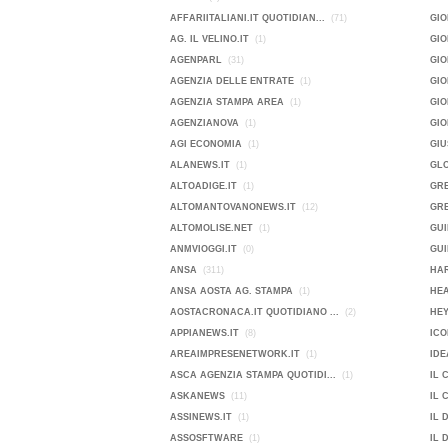
AFFARIITALIANI.IT QUOTIDIAN...
(71)
GIO
AG. IL VELINO.IT
(1)
GI
AGENPARL
(31)
GIO
AGENZIA DELLE ENTRATE
(1)
GI
AGENZIA STAMPA AREA
(1)
GIO
AGENZIANOVA
(1)
GI
AGI ECONOMIA
(1)
GIU
ALANEWS.IT
(1)
GL
ALTOADIGE.IT
(1)
GR
ALTOMANTOVANONEWS.IT
(12)
GRE
ALTOMOLISE.NET
(1)
GUI
ANMVIOGGI.IT
(0)
GUI
ANSA
(311)
HAR
ANSA AOSTA AG. STAMPA
(1)
HE
AOSTACRONACA.IT QUOTIDIANO ...
(2)
HEY
APPIANEWS.IT
(8)
ICO
AREAIMPRESENETWORK.IT
(1)
IDE
ASCA AGENZIA STAMPA QUOTIDI...
(1)
IL 
ASKANEWS
(11)
IL 
ASSINEWS.IT
(1)
IL 
ASSOSFTWARE
(1)
IL 