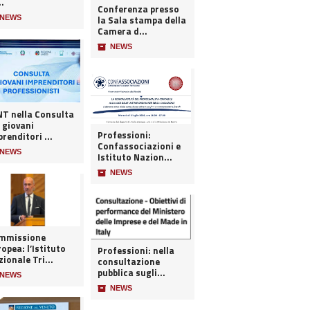
..
Conferenza presso
NEWS
la Sala stampa della
Camera d...
📦
NEWS
 nella Consulta
 giovani
Professioni:
renditori ...
Confassociazioni e
NEWS
Istituto Nazion...
📦
NEWS
mmissione
opea: l’Istituto
Professioni: nella
ionale Tri...
consultazione
pubblica sugli...
NEWS
📦
NEWS