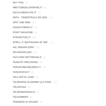
SKY TG24
(2)
SMETTEREDILAVORARE.IT
(9)
SOCIALMEDIALIFE.IT
(1)
SOFÀ - TRIMESTRALE DEI SEN...
(1)
SPOT AND WEB
(1)
STADIOTORINO.IT
(1)
START MAGAZINE
(1)
STRANOTIZIE.IT
(24)
STRILL.IT QUOTIDIANO IN TEM...
(1)
SUL PANARO EXPO
(10)
SULPANARO.NET
(31)
TACCUINO SETTIMANALE
(1)
TAG24 BY UNICUSANO
(1)
TARANTOBUONASERA.IT
(21)
TARGATOCN.IT
(0)
TELE SETTE LAGHI
(2)
TELEBORSA ECONOMIA (LA STAM...
(1)
TELEISCHIA
(1)
TELEROMAGNA24.IT
(1)
TELEVOMERO
(1)
TENDENZE DI VIAGGIO
(2)