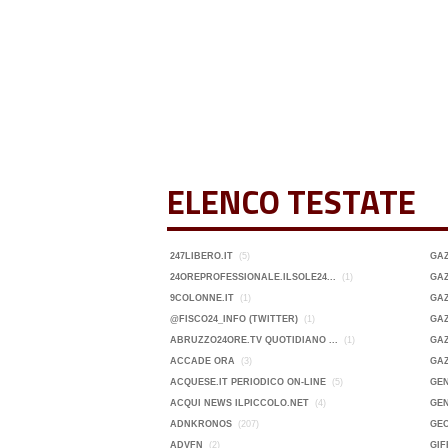
ELENCO TESTATE
247LIBERO.IT
(5)
GA
24OREPROFESSIONALE.ILSOLE24...
(1)
GAZ
9COLONNE.IT
(1)
GAZ
@FISCO24_INFO (TWITTER)
(1)
GAZ
ABRUZZO24ORE.TV QUOTIDIANO ...
(1)
GAZ
ACCADE ORA
(3)
GA
ACQUESE.IT PERIODICO ON-LINE
(5)
GEN
ACQUI NEWS ILPICCOLO.NET
(4)
GEN
ADNKRONOS
(207)
GE
ADVFN
(2)
GIF