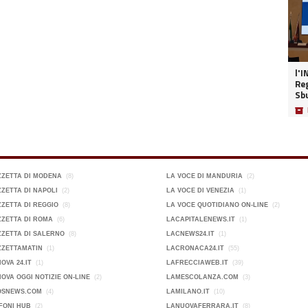
l'I
Reg
Sb
📦
ZZETTA DI MODENA
(8)
LA VOCE DI MANDURIA
(2)
ZETTA DI NAPOLI
(2)
LA VOCE DI VENEZIA
(1)
ZETTA DI REGGIO
(8)
LA VOCE QUOTIDIANO ON-LINE
(2)
ZETTA DI ROMA
(6)
LACAPITALENEWS.IT
(1)
ZETTA DI SALERNO
(8)
LACNEWS24.IT
(1)
ZZETTAMATIN
(1)
LACRONACA24.IT
(55)
OVA 24.IT
(1)
LAFRECCIAWEB.IT
(39)
OVA OGGI NOTIZIE ON-LINE
(2)
LAMESCOLANZA.COM
(3)
OSNEWS.COM
(4)
LAMILANO.IT
(10)
FONI HUB
(2)
LANUOVAFERRARA.IT
(8)