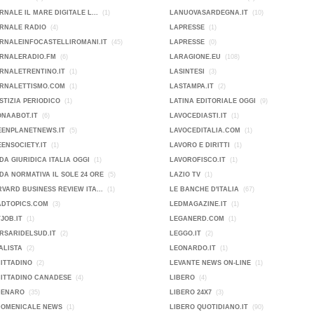
RNALE IL MARE DIGITALE L...
(1)
LANUOVASARDEGNA.IT
(10)
ORNALE RADIO
(4)
LAPRESSE
(1)
RNALEINFOCASTELLIROMANI.IT
(45)
LAPRESSE
(0)
ORNALERADIO.FM
(6)
LARAGIONE.EU
(108)
RNALETRENTINO.IT
(1)
LASINTESI
(3)
ORNALETTISMO.COM
(1)
LASTAMPA.IT
(2)
STIZIA PERIODICO
(1)
LATINA EDITORIALE OGGI
(9)
ONAABOT.IT
(6)
LAVOCEDIASTI.IT
(1)
EENPLANETNEWS.IT
(5)
LAVOCEDITALIA.COM
(1)
ENSOCIETY.IT
(1)
LAVORO E DIRITTI
(1)
DA GIURIDICA ITALIA OGGI
(1)
LAVOROFISCO.IT
(1)
DA NORMATIVA IL SOLE 24 ORE
(5)
LAZIO TV
(1)
VARD BUSINESS REVIEW ITA...
(1)
LE BANCHE D'ITALIA
(67)
ADTOPICS.COM
(3)
LEDMAGAZINE.IT
(1)
JOB.IT
(1)
LEGANERD.COM
(1)
RSARIDELSUD.IT
(2)
LEGGO.IT
(2)
ALISTA
(2)
LEONARDO.IT
(1)
CITTADINO
(2)
LEVANTE NEWS ON-LINE
(1)
CITTADINO CANADESE
(4)
LIBERO
(4)
DENARO
(35)
LIBERO 24X7
(3)
DOMENICALE NEWS
(1)
LIBERO QUOTIDIANO.IT
(90)