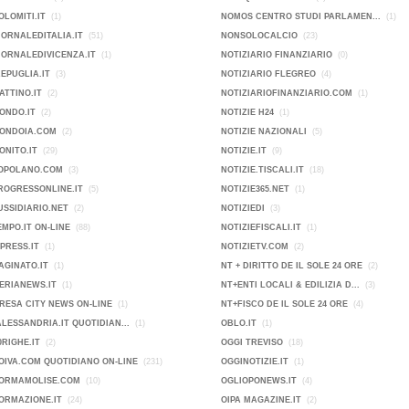
OLOMITI.IT
(1)
NOMOS CENTRO STUDI PARLAMEN...
(1)
IORNALEDITALIA.IT
(51)
NONSOLOCALCIO
(23)
IORNALEDIVICENZA.IT
(1)
NOTIZIARIO FINANZIARIO
(0)
KEPUGLIA.IT
(3)
NOTIZIARIO FLEGREO
(4)
ATTINO.IT
(2)
NOTIZIARIOFINANZIARIO.COM
(1)
ONDO.IT
(2)
NOTIZIE H24
(1)
MONDOIA.COM
(2)
NOTIZIE NAZIONALI
(5)
ONITO.IT
(29)
NOTIZIE.IT
(9)
POPOLANO.COM
(3)
NOTIZIE.TISCALI.IT
(18)
ROGRESSONLINE.IT
(5)
NOTIZIE365.NET
(1)
USSIDIARIO.NET
(2)
NOTIZIEDI
(3)
EMPO.IT ON-LINE
(88)
NOTIZIEFISCALI.IT
(1)
PRESS.IT
(1)
NOTIZIETV.COM
(2)
AGINATO.IT
(1)
NT + DIRITTO DE IL SOLE 24 ORE
(2)
ERIANEWS.IT
(1)
NT+ENTI LOCALI & EDILIZIA D...
(3)
IMPRESA CITY NEWS ON-LINE
(1)
NT+FISCO DE IL SOLE 24 ORE
(4)
ALESSANDRIA.IT QUOTIDIAN...
(1)
OBLO.IT
(1)
0RIGHE.IT
(2)
OGGI TREVISO
(18)
OIVA.COM QUOTIDIANO ON-LINE
(231)
OGGINOTIZIE.IT
(1)
FORMAMOLISE.COM
(10)
OGLIOPONEWS.IT
(4)
ORMAZIONE.IT
(24)
OIPA MAGAZINE.IT
(2)