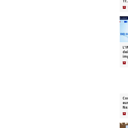
Tr.
📦
L'INT
dei
imp
📦
Co
eur
Naz
📦