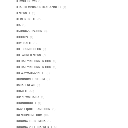
TERMOLI NEWS
(1)
TERZOTEMPOSPORTMAGAZINE.IT
(4)
TFNEWS.IT
(5)
TG REGIONE.IT
(2)
TG5
(1)
TGABRUZZO24.COM
(3)
TGCOM24
(1)
TGWEBAI.IT
(1)
THE SOUNDCHECK
(2)
THE WORLD NEWS
(7)
THEDAILYREFORMER.COM
(0)
THEDAILYREFORMER.COM
(1)
THEWAYMAGAZINE.IT
(1)
TICRONOMETRO.COM
(1)
TISCALI NEWS
(6)
TODAY.IT
(55)
TOP NEWS ITALIA
(1)
TORINOOGGI.IT
(1)
TRAVELQUOTIDIANO.COM
(1)
TRENDONLINE.COM
(10)
TRIBUNA ECONOMICA
(1)
TRIBUNA POLITICA WEB.IT
(2)