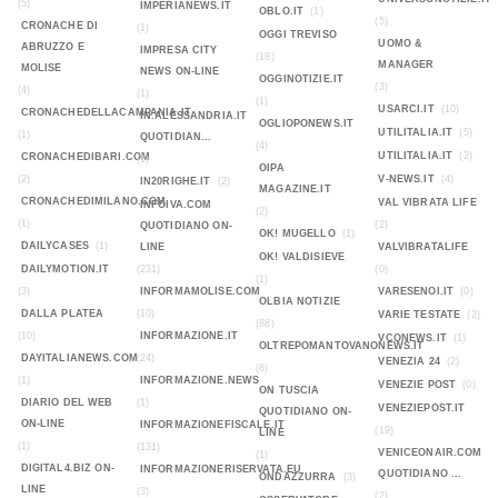
(5)
IMPERIANEWS.IT
OBLO.IT
(1)
(5)
CRONACHE DI
(1)
OGGI TREVISO
UOMO &
ABRUZZO E
IMPRESA CITY
(18)
MANAGER
MOLISE
NEWS ON-LINE
OGGINOTIZIE.IT
(3)
(4)
(1)
(1)
USARCI.IT
(10)
CRONACHEDELLACAMPANIA.IT
IN.ALESSANDRIA.IT
OGLIOPONEWS.IT
UTILITALIA.IT
(5)
(1)
QUOTIDIAN...
(4)
UTILITALIA.IT
(2)
CRONACHEDIBARI.COM
(1)
OIPA
(2)
V-NEWS.IT
(4)
IN20RIGHE.IT
(2)
MAGAZINE.IT
CRONACHEDIMILANO.COM
VAL VIBRATA LIFE
INFOIVA.COM
(2)
(1)
(2)
QUOTIDIANO ON-
OK! MUGELLO
(1)
DAILYCASES
(1)
LINE
VALVIBRATALIFE
OK! VALDISIEVE
DAILYMOTION.IT
(231)
(0)
(1)
(3)
INFORMAMOLISE.COM
VARESENOI.IT
(0)
OLBIA NOTIZIE
DALLA PLATEA
(10)
VARIE TESTATE
(2)
(88)
(10)
INFORMAZIONE.IT
VCONEWS.IT
(1)
OLTREPOMANTOVANONEWS.IT
DAYITALIANEWS.COM
(24)
VENEZIA 24
(2)
(8)
(1)
INFORMAZIONE.NEWS
VENEZIE POST
(0)
ON TUSCIA
DIARIO DEL WEB
(1)
VENEZIEPOST.IT
QUOTIDIANO ON-
ON-LINE
INFORMAZIONEFISCALE.IT
(19)
LINE
(1)
(131)
VENICEONAIR.COM
(1)
DIGITAL4.BIZ ON-
INFORMAZIONERISERVATA.EU
QUOTIDIANO ...
ONDAZZURRA
(3)
LINE
(3)
(2)