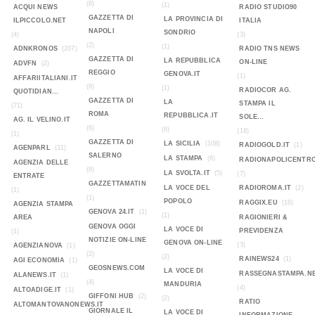
(8)
(1)
ACQUI NEWS
RADIO STUDIO90
GAZZETTA DI
LA PROVINCIA DI
ILPICCOLO.NET
ITALIA
NAPOLI
SONDRIO
(4)
(3)
(2)
(1)
ADNKRONOS
(207)
RADIO TNS NEWS
GAZZETTA DI
LA REPUBBLICA
ON-LINE
ADVFN
(2)
REGGIO
GENOVA.IT
(1)
AFFARIITALIANI.IT
(8)
(1)
RADIOCOR AG.
QUOTIDIAN...
GAZZETTA DI
LA
STAMPA IL
(71)
ROMA
REPUBBLICA.IT
SOLE...
AG. IL VELINO.IT
(6)
(6)
(18)
(1)
GAZZETTA DI
LA SICILIA
(108)
RADIOGOLD.IT
(1)
AGENPARL
(31)
SALERNO
LA STAMPA
(6)
RADIONAPOLICENTR
AGENZIA DELLE
(8)
LA SVOLTA.IT
(5)
(7)
ENTRATE
GAZZETTAMATIN
LA VOCE DEL
RADIOROMA.IT
(2)
(1)
(1)
POPOLO
RAGGIX.EU
(16)
AGENZIA STAMPA
GENOVA 24.IT
(1)
(1)
AREA
RAGIONIERI &
GENOVA OGGI
LA VOCE DI
PREVIDENZA
(1)
NOTIZIE ON-LINE
GENOVA ON-LINE
(3)
AGENZIANOVA
(1)
(2)
(2)
RAINEWS24
(1)
AGI ECONOMIA
(1)
GEOSNEWS.COM
LA VOCE DI
RASSEGNASTAMPA.N
ALANEWS.IT
(1)
(4)
MANDURIA
(4)
ALTOADIGE.IT
(1)
GIFFONI HUB
(2)
(2)
RATIO
ALTOMANTOVANONEWS.IT
GIORNALE IL
LA VOCE DI