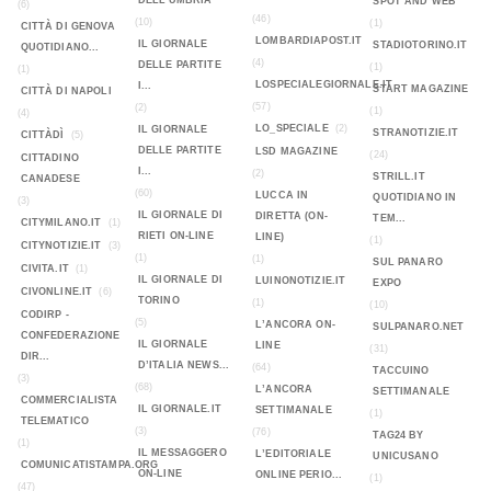
DELL'UMBRIA
SPOT AND WEB
(6)
(46)
(10)
(1)
CITTÀ DI GENOVA
LOMBARDIAPOST.IT
IL GIORNALE
STADIOTORINO.IT
QUOTIDIANO...
(4)
DELLE PARTITE
(1)
(1)
LOSPECIALEGIORNALE.IT
I...
START MAGAZINE
CITTÀ DI NAPOLI
(57)
(2)
(1)
(4)
LO_SPECIALE
(2)
IL GIORNALE
STRANOTIZIE.IT
CITTÀDÌ
(5)
DELLE PARTITE
LSD MAGAZINE
(24)
CITTADINO
I...
(2)
STRILL.IT
CANADESE
(60)
LUCCA IN
QUOTIDIANO IN
(3)
IL GIORNALE DI
DIRETTA (ON-
TEM...
CITYMILANO.IT
(1)
RIETI ON-LINE
LINE)
(1)
CITYNOTIZIE.IT
(3)
(1)
(1)
SUL PANARO
CIVITA.IT
(1)
IL GIORNALE DI
LUINONOTIZIE.IT
EXPO
CIVONLINE.IT
(6)
TORINO
(1)
(10)
CODIRP -
(5)
L’ANCORA ON-
SULPANARO.NET
CONFEDERAZIONE
IL GIORNALE
LINE
(31)
DIR...
D’ITALIA NEWS...
(64)
TACCUINO
(3)
(68)
L’ANCORA
SETTIMANALE
COMMERCIALISTA
IL GIORNALE.IT
SETTIMANALE
(1)
TELEMATICO
(3)
(76)
TAG24 BY
(1)
IL MESSAGGERO
L’EDITORIALE
UNICUSANO
COMUNICATISTAMPA.ORG
ON-LINE
ONLINE PERIO...
(1)
(47)