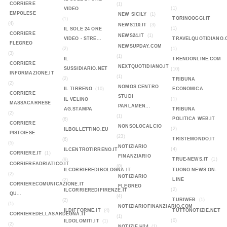
CORRIERE
(1)
(1)
VIDEO
EMPOLESE
NEW SICILY
(1)
TORINOOGGI.IT
(1)
(4)
NEWS110.IT
(3)
(1)
IL SOLE 24 ORE
CORRIERE
NEWS24.IT
(1)
VIDEO - STRE...
TRAVELQUOTIDIANO.
FLEGREO
NEWSUPDAY.COM
(2)
(1)
(3)
(1)
IL
TRENDONLINE.COM
CORRIERE
NEXTQUOTIDIANO.IT
SUSSIDIARIO.NET
(10)
INFORMAZIONE.IT
(1)
(2)
TRIBUNA
(2)
NOMOS CENTRO
IL TIRRENO
(10)
ECONOMICA
CORRIERE
STUDI
(1)
IL VELINO
MASSACARRESE
PARLAMEN...
AG.STAMPA
TRIBUNA
(2)
(1)
POLITICA WEB.IT
(6)
CORRIERE
NONSOLOCALCIO
(2)
ILBOLLETTINO.EU
PISTOIESE
(23)
TRISTEMONDO.IT
(6)
(5)
NOTIZIARIO
(4)
ILCENTROTIRRENO.IT
CORRIERE.IT
(1)
FINANZIARIO
TRUE-NEWS.IT
(1)
(9)
CORRIEREADRIATICO.IT
(0)
ILCORRIEREDIBOLOGNA.IT
TUONO NEWS ON-
(2)
NOTIZIARIO
LINE
(2)
CORRIERECOMUNICAZIONE.IT
FLEGREO
(2)
ILCORRIEREDIFIRENZE.IT
QU...
(4)
TURIWEB
(1)
(2)
(1)
NOTIZIARIOFINANZIARIO.COM
ILDIFFORME.IT
(4)
TUTTONOTIZIE.NET
CORRIEREDELLASARDEGNA.IT
(1)
(0)
ILDOLOMITI.IT
(1)
(2)
NOTIZIE H24
(1)