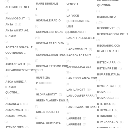
INFORMAZIONE
(12)
MARE DIGITALE
VENEZIA
QUOTIDIA...
ALTOMOLISE.NET
L...
(1)
(1)
(1)
(1)
LA VOCE
REDIGO.INFO
ANMVIOGGI.IT
(0)
GIORNALE RADIO
QUOTIDIANO ON-
(105)
ANSA
(311)
(4)
LINE
REGGIOTV.IT
(2)
ANSA AOSTA AG.
GIORNALEINFOCASTELLIROMANI.IT
(2)
REPORTAGEONLINE.I
STAMPA
(45)
LACAPITALENEWS.IT
(2)
(1)
GIORNALERADIO.FM
(1)
REQUADRO.COM
AOSTACRONACA.IT
(6)
LACNEWS24.IT
(1)
REALE ESTATE I...
QUOTIDIANO ...
GIORNALETRENTINO.IT
LACRONACA24.IT
(1)
(2)
(1)
(55)
RETECHIARA
(5)
APPIANEWS.IT
(8)
GIORNALETTISMO.COM
LAFRECCIAWEB.IT
RETEIMPRESE
(1)
AREAIMPRESENETWORK.IT
(1)
(39)
RIPARTELITALIA
(1)
GIUSTIZIA
LAMESCOLANZA.COM
(1)
ASCA AGENZIA
PERIODICO
(3)
RIVIERA 24.IT
(1)
STAMPA
(1)
LAMILANO.IT
(10)
ROMA
(1)
QUOTIDI...
GLONAABOT.IT
(6)
LANUOVAFERRARA.IT
ROMA OGGI
(1)
(1)
GREENPLANETNEWS.IT
(8)
ASKANEWS
(11)
RTL 102.5
(5)
(5)
LANUOVASARDEGNA.IT
ASSINEWS.IT
(1)
RTMWEB.IT
(7)
GREENSOCIETY.IT
(10)
ASSOSFTWARE
RTNRADIO
(2)
(1)
LAPRESSE
(1)
(1)
RTV CANALE77
(1)
GUIDA GIURIDICA
LAPRESSE
(0)
ATENEO WEB
(2)