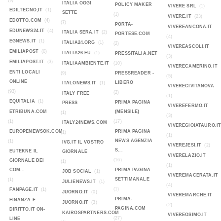
(9)
ITALIA OGGI
POLICY MAKER
VIVERE SRL
(1)
EDILTECNO,IT
(1)
SETTE
(1)
VIVERE.IT
(23)
EDOTTO.COM
(4)
(7)
PORTA-
VIVEREANCONA.IT
EDUNEWS24.IT
(4)
ITALIA SERA.IT
(2)
PORTESE.COM
(4)
EGNEWS.IT
(1)
ITALIA24.ORG
(1)
(2)
VIVEREASCOLI.IT
EMILIAPOST
(0)
ITALIA26.EU
(1)
PRESSITALIA.NET
(3)
EMILIAPOST.IT
(3)
ITALIAAMBIENTE.IT
(10)
VIVERECAMERINO.IT
ENTI LOCALI
(9)
PRESSREADER -
(5)
ONLINE
LIBERO
ITALONEWS.IT
(1)
VIVERECIVITANOVA
(93)
(2)
ITALY FREE
(1)
EQUITALIA
(1)
PRIMA PAGINA
PRESS
VIVEREFERMO.IT
ETRIBUNA.COM
(MENSILE)
(1)
(3)
(1)
(17)
ITALY24NEWS.COM
VIVEREGIOIATAURO.I
EUROPENEWSOK.COM
PRIMA PAGINA
(1)
(1)
NEWS AGENZIA
(1)
IVG.IT IL VOSTRO
VIVEREJESI.IT
(2)
S...
EUTEKNE IL
GIORNALE
VIVERELAZIO.IT
(16)
GIORNALE DEI
(1)
(1)
COM...
PRIMA PAGINA
JOB SOCIAL
(1)
VIVEREMACERATA.IT
SETTIMANALE
(1)
JULIENEWS.IT
(1)
(4)
(1)
FANPAGE.IT
(1)
JUORNO.IT
(0)
VIVEREMARCHE.IT
PRIMA-
FINANZA E
JUORNO.IT
(3)
(2)
PAGINA.COM
DIRITTO.IT ON-
KAIROSPARTNERS.COM
VIVEREOSIMO.IT
(27)
LINE