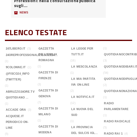
Professioni: nella consultazione pubblica
sugli...
📦
NEWS
ELENCO TESTATE
(1)
247LIBERO.IT
(5)
GAZZETTA
LA LEGGE PER
DELL'EMILIA
TUTTI.IT
QUOTIDIANOCONTRIB
24OREPROFESSIONALE.ILSOLE24...
ROMAGNA
(16)
(3)
(1)
(1)
LA MESCOLANZA
QUOTIDIANODIBARI.I
9COLONNE.IT
(1)
GAZZETTA DI
(1)
(54)
@FISCO24_INFO
FIRENZE
LA MIA PARTITA
QUOTIDIANODIPUGLIA
(TWITTER)
(3)
IVA ON-LINE
(2)
(1)
GAZZETTA DI
(2)
QUOTIDIANONAZIONA
ABRUZZO24ORE.TV
GENOVA
LA NOTIFICA.IT
(1)
QUOTIDIANO ...
(7)
(12)
RADIO
(1)
GAZZETTA DI
LA NUOVA DEL
PARLAMENTARE
ACCADE ORA
(3)
MILANO
SUD
(1)
ACQUESE.IT
(1)
(1)
RADIO RADICALE
PERIODICO ON-
GAZZETTA DI
LA PROVINCIA
(5)
LINE
MODENA
DEL SULCIS IGL...
RADIO RAI 1
(4)
(5)