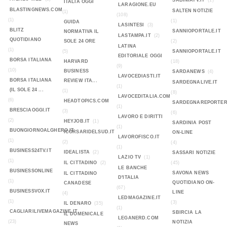
SABINIATV.IT
(1)
ITALIA OGGI
LARAGIONE.EU
BLASTINGNEWS.COM
SALTEN NOTIZIE
(1)
(108)
(1)
(1)
GUIDA
LASINTESI
(3)
BLITZ
SANNIOPORTALE.IT
NORMATIVA IL
LASTAMPA.IT
(2)
QUOTIDIANO
SOLE 24 ORE
(2)
LATINA
(1)
(5)
SANNIOPORTALE.IT
EDITORIALE OGGI
BORSA ITALIANA
HARVARD
(18)
(9)
(10)
BUSINESS
SARDANEWS
(4)
LAVOCEDIASTI.IT
BORSA ITALIANA
REVIEW ITA...
SARDEGNALIVE.IT
(1)
(IL SOLE 24 ...
(1)
(8)
LAVOCEDITALIA.COM
(6)
HEADTOPICS.COM
SARDEGNAREPORTER
(1)
BRESCIAOGGI.IT
(3)
(6)
LAVORO E DIRITTI
(2)
HEYJOB.IT
(1)
SARDINIA POST
(1)
BUONGIORNOALGHERO.IT
ICORSARIDELSUD.IT
ON-LINE
LAVOROFISCO.IT
(1)
(2)
(4)
(1)
BUSINESS24TV.IT
IDEALISTA
(2)
SASSARI NOTIZIE
LAZIO TV
(1)
(1)
IL CITTADINO
(2)
(45)
LE BANCHE
BUSINESSONLINE
SAVONA NEWS
IL CITTADINO
D'ITALIA
(1)
QUOTIDIANO ON-
CANADESE
(67)
BUSINESSVOX.IT
LINE
(4)
LEDMAGAZINE.IT
(1)
(3)
IL DENARO
(35)
(1)
CAGLIARILIVEMAGAZINE.IT
SBIRCIA LA
IL DOMENICALE
LEGANERD.COM
(23)
NOTIZIA
NEWS