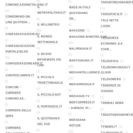
(5)
(1)
TARANTOBUONASERA
COMUNICAZIONEITALIANA.IT
IL
MADE IN ITALY
(21)
(10)
METROPOLITANO.IT
QUOTIDIANO
TARGATOCN.IT
(0)
CONDOMINIO ON-
(1)
ON...
TELE SETTE
LINE QUOTIDIA...
IL MILLIMETRO
(1)
LAGHI
(2)
(22)
MAGAZINE
(3)
(2)
CONFASSACIAZIONI.EU
IL MONDO
MAGAZINE.WINDTRE.COM
TELEBORSA
(1)
SETTIMANALE
(34)
ECONOMIA (LA
CONFASSOCIAZIONI
(3)
MALPENSA24.IT
STAM...
PORTALE/BLOG
IL NUOVO
(1)
(1)
(30)
RIFORMISTA ON-
MANTOVAUNO.IT
TELEISCHIA
(1)
CONFEDERAZIONEAEPI.IT
LINE
(89)
TELEROMAGNA24.IT
(1)
(1)
MEDIAINTELLIGENCE.CLOUD
(1)
CONTROCAMPUS.IT
IL PICCOLO
(36)
TELEVOMERO
(1)
(2)
TRISETTIMANALE
MEDIAPRESS24.IT
TENDENZE DI
CORCOM -
(1)
(6)
VIAGGIO
CORRIERE
IL PICCOLO.NET
MEDIASUD.TV
(2)
(2)
COMUNICAZ...
(1)
MERCURPRESS.IT
TERMOLI NEWS
(3)
IL PORTAVOCE.IT
- AGENZIA ST...
(1)
CORRIERE DELLA
(3)
(3)
TERZOTEMPOSPORTMA
SERA
IL QUOTIDIANO
MERIDIANA
(4)
(4)
DEL SUD
NOTIZIE
TFNEWS.IT
(5)
CORRIERE
(1)
(34)