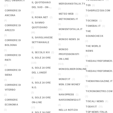
TG REGIONE.IT
(2)
DELL’UMBRIA.IT
IL QUOTIDIANO
MERIDIANOITALIA.TV
TG5
(1)
(17)
DEL SUD - ON-...
(2)
CORRIERE DI
TGABRUZZO24.COM
(1)
METEO WEB
(1)
ANCONA
(3)
IL ROMA.NET
(2)
METRONEWS.IT
(4)
TGCOM24
(1)
IL SANNIO
(1)
CORRIERE DI
TGWEBAI.IT
(1)
QUOTIDIANO
MOMENTOITALIA.IT
AREZZO
THE
(98)
(1)
(6)
SOUNDCHECK
IL SAVIGLIANESE
MONDO NEWS 24
CORRIERE DI
(2)
SETTIMANALE
(1)
BOLOGNA
THE WORLD
(1)
MONDO
(1)
NEWS
IL SECOLO XIX
(2)
PROFESSIONISTI
CORRIERE DI
(7)
IL SOLE 24 ORE
ON-LINE
RIETI
THEDAILYREFORMER
(116)
(533)
(4)
(0)
IL SOLE 24 ORE
MONDOLIBEROONLINE
CORRIERE DI
THEDAILYREFORMER
DEL LUNEDÌ
(1)
SIENA
(1)
(1)
MONEY.IT
(2)
(3)
THEWAYMAGAZINE.IT
IL SOLE 24 ORE
MSN.COM MONEY
CORRIERE DI
(1)
N.O.
(58)
VITERBO
TICRONOMETRO.COM
(3)
NANOPRESS
(1)
(2)
(1)
IL SOLE 24 ORE
CORRIERE
NARDONEWS24.IT
TISCALI NEWS
(6)
ON-LINE
ECONOMIA
(4)
TODAY.IT
(55)
(13)
(1)
NELLA NOTIZIA
TOP NEWS ITALIA
IL SOLE 24 ORE