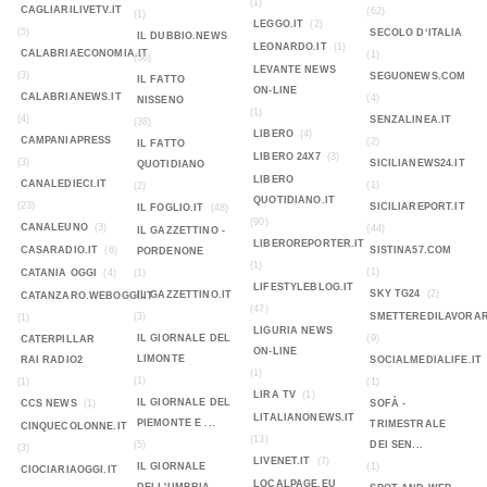
(1)
CAGLIARILIVETV.IT
(62)
(1)
LEGGO.IT
(2)
(5)
SECOLO D‘ITALIA
IL DUBBIO.NEWS
LEONARDO.IT
(1)
CALABRIAECONOMIA.IT
(1)
(36)
LEVANTE NEWS
(3)
SEGUONEWS.COM
IL FATTO
ON-LINE
CALABRIANEWS.IT
(4)
NISSENO
(1)
(4)
SENZALINEA.IT
(38)
LIBERO
(4)
CAMPANIAPRESS
(2)
IL FATTO
LIBERO 24X7
(3)
(3)
SICILIANEWS24.IT
QUOTIDIANO
LIBERO
CANALEDIECI.IT
(1)
(2)
QUOTIDIANO.IT
(23)
SICILIAREPORT.IT
IL FOGLIO.IT
(48)
(90)
CANALEUNO
(3)
(44)
IL GAZZETTINO -
LIBEROREPORTER.IT
CASARADIO.IT
(6)
SISTINA57.COM
PORDENONE
(1)
(1)
CATANIA OGGI
(4)
(1)
LIFESTYLEBLOG.IT
SKY TG24
(2)
IL GAZZETTINO.IT
CATANZARO.WEBOGGI.IT
(47)
(3)
SMETTEREDILAVORAR
(1)
LIGURIA NEWS
IL GIORNALE DEL
(9)
CATERPILLAR
ON-LINE
LIMONTE
RAI RADIO2
SOCIALMEDIALIFE.IT
(1)
(1)
(1)
(1)
LIRA TV
(1)
IL GIORNALE DEL
CCS NEWS
(1)
SOFÀ -
LITALIANONEWS.IT
PIEMONTE E ...
TRIMESTRALE
CINQUECOLONNE.IT
(13)
(5)
DEI SEN...
(3)
LIVENET.IT
(7)
IL GIORNALE
(1)
CIOCIARIAOGGI.IT
LOCALPAGE.EU