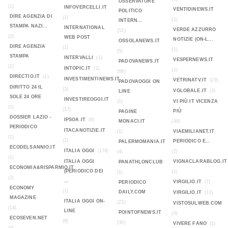
OSSERVATORE
(1)
INFOVERCELLI.IT
VENTIDINEWS.IT
POLITICO
DIRE AGENZIA DI
(1)
(1)
INTERN...
STAMPA NAZI...
INTERNATIONAL
VERDE AZZURRO
(52)
(2)
WEB POST
NOTIZIE (ON-L...
OSSOLANEWS.IT
DIRE AGENZIA
(1)
(1)
(5)
STAMPA
INTERVALLI
(1)
VESPERNEWS.IT
PADOVANEWS.IT
(1)
INTOPIC.IT
(1)
(1)
(68)
DIRECTIO.IT
(1)
INVESTIMENTINEWS.IT
VETRINATV.IT
(29)
PADOVAOGGI ON
DIRITTO 24 IL
(3)
VGLOBALE.IT
(3)
LINE
SOLE 24 ORE
INVESTIREOGGI.IT
(1)
VI PIÙ.IT VICENZA
(1)
(17)
PIÙ
PAGINE
DOSSIER LAZIO -
IPSOA.IT
(6)
MONACI.IT
(48)
PERIODICO
ITACANOTIZIE.IT
(1)
VIAEMILIANET.IT
(1)
(2)
PERIODICO E...
PALERMOMANIA.IT
ECODELSANNIO.IT
ITALIA OGGI
(174)
(2)
(4)
(1)
ITALIA OGGI
VIGNACLARABLOG.IT
PANATHLONCLUB
ECONOMIA&RISPARMIO.IT
(PERIODICO DEI
(1)
(1)
(2)
...
VIRGILIO.IT
(7)
PERIODICO
ECONOMY
(1)
DAILY.COM
VIRGILIO.IT
(13)
MAGAZINE
ITALIA OGGI ON-
(23)
VISTOSULWEB.COM
(14)
LINE
POINTOFNEWS.IT
(0)
ECOSEVEN.NET
(8)
(30)
VIVERE FANO
(1)