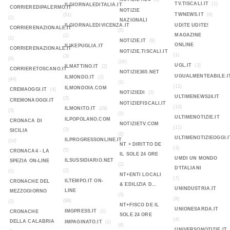
TV.TISCALI.IT
(1)
ILGIORNALEDITALIA.IT
CORRIEREDIPALERMO.IT
NOTIZIE
TWNEWS.IT
(4)
(51)
(1)
NAZIONALI
ILGIORNALEDIVICENZA.IT
UDITE UDITE!
CORRIERENAZIONALE.IT
(5)
MAGAZINE
(1)
(1)
NOTIZIE.IT
(9)
ONLINE
ILIKEPUGLIA.IT
CORRIERENAZIONALE.IT
NOTIZIE.TISCALI.IT
(1)
(3)
(0)
(18)
UGL.IT
(3)
ILMATTINO.IT
(2)
CORRIERETOSCANO.IT
NOTIZIE365.NET
UGUALMENTEABILE.I
ILMONDO.IT
(2)
(44)
(1)
(11)
ILMONDOIA.COM
CREMAOGGI.IT
(4)
NOTIZIEDI
(3)
ULTIMENEWS24.IT
(2)
CREMONAOGGI.IT
NOTIZIEFISCALI.IT
(13)
ILMONITO.IT
(29)
(3)
(1)
ULTIMENOTIZIE.IT
ILPOPOLANO.COM
CRONACA DI
NOTIZIETV.COM
(11)
(3)
SICILIA
(2)
ULTIMENOTIZIEOGGI.I
ILPROGRESSONLINE.IT
(14)
NT + DIRITTO DE
(3)
(5)
CRONACA4 - LA
IL SOLE 24 ORE
UMDI UN MONDO
ILSUSSIDIARIO.NET
SPEZIA ON-LINE
(2)
D'ITALIANI
(2)
(1)
NT+ENTI LOCALI
(7)
ILTEMPO.IT ON-
CRONACHE DEL
& EDILIZIA D...
UNINDUSTRIA.IT
LINE
MEZZOGIORNO
(3)
(8)
(88)
(2)
NT+FISCO DE IL
UNIONESARDA.IT
IMGPRESS.IT
(1)
CRONACHE
SOLE 24 ORE
(4)
DELLA CALABRIA
IMPAGINATO.IT
(1)
(4)
UNIVERSONOTIZIE.IT