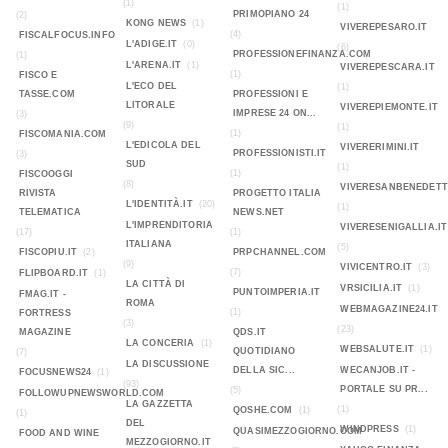
(1)
(1)
PRIMOPIANO 24
(2)
KONG NEWS
(1)
VIVEREPESARO.IT
(4)
FISCALFOCUS.INFO
L'ADIGE.IT
(0)
(6)
PROFESSIONEFINANZA.COM
(1)
L'ARENA.IT
(1)
VIVEREPESCARA.IT
(1)
FISCO E
L'ECO DEL
(1)
TASSE.COM
PROFESSIONI E
LITORALE
VIVEREPIEMONTE.IT
IMPRESE 24 ON...
(3)
(9)
(1)
(1)
FISCOMANIA.COM
L'EDICOLA DEL
VIVERERIMINI.IT
PROFESSIONISTI.IT
(3)
SUD
(1)
(1)
FISCOOGGI
(8)
VIVERESANBENEDETT
RIVISTA
PROGETTO ITALIA
L'IDENTITÀ.IT
(20)
(1)
TELEMATICA
NEWS.NET
L'IMPRENDITORIA
VIVERESENIGALLIA.IT
(17)
(1)
ITALIANA
(5)
FISCOPIU.IT
(2)
PRPCHANNEL.COM
(9)
VIVICENTRO.IT
(3)
(7)
FLIPBOARD.IT
(1)
LA CITTÀ DI
VRSICILIA.IT
(1)
PUNTOIMPERIA.IT
FMAG.IT -
ROMA
WEBMAGAZINE24.IT
(1)
FORTRESS
(3)
(23)
MAGAZINE
QDS.IT
LA CONCERIA
(1)
WEBSALUTE.IT
(1)
QUOTIDIANO
(7)
LA DISCUSSIONE
DELLA SIC...
WECANJOB.IT -
FOCUSNEWS24
(1)
(93)
PORTALE SU PR...
(5)
FOLLOWUPNEWSWORLD.COM
LA GAZZETTA
(1)
QOSHE.COM
(1)
(1)
DEL
WINDPRESS
(1)
QUASIMEZZOGIORNO.COM
FOOD AND WINE
MEZZOGIORNO.IT