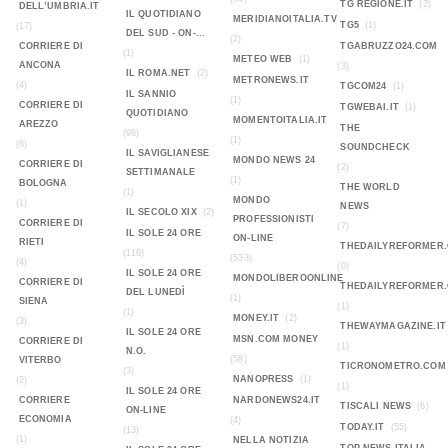
TG REGIONE.IT
(2)
DELL’UMBRIA.IT
IL QUOTIDIANO
MERIDIANOITALIA.TV
TG5
(1)
(17)
DEL SUD - ON-...
(2)
CORRIERE DI
TGABRUZZO24.COM
(1)
METEO WEB
(1)
ANCONA
(3)
IL ROMA.NET
(2)
METRONEWS.IT
(4)
TGCOM24
(1)
IL SANNIO
(1)
CORRIERE DI
TGWEBAI.IT
(1)
QUOTIDIANO
MOMENTOITALIA.IT
AREZZO
THE
(98)
(1)
(6)
SOUNDCHECK
IL SAVIGLIANESE
MONDO NEWS 24
CORRIERE DI
(2)
SETTIMANALE
(1)
BOLOGNA
THE WORLD
(1)
MONDO
(1)
NEWS
IL SECOLO XIX
(2)
PROFESSIONISTI
CORRIERE DI
(7)
IL SOLE 24 ORE
ON-LINE
RIETI
THEDAILYREFORMER
(116)
(533)
(4)
(0)
IL SOLE 24 ORE
MONDOLIBEROONLINE
CORRIERE DI
THEDAILYREFORMER
DEL LUNEDÌ
(1)
SIENA
(1)
(1)
MONEY.IT
(2)
(3)
THEWAYMAGAZINE.IT
IL SOLE 24 ORE
MSN.COM MONEY
CORRIERE DI
(1)
N.O.
(58)
VITERBO
TICRONOMETRO.COM
(3)
NANOPRESS
(1)
(2)
(1)
IL SOLE 24 ORE
CORRIERE
NARDONEWS24.IT
TISCALI NEWS
(6)
ON-LINE
ECONOMIA
(4)
TODAY.IT
(55)
(13)
(1)
NELLA NOTIZIA