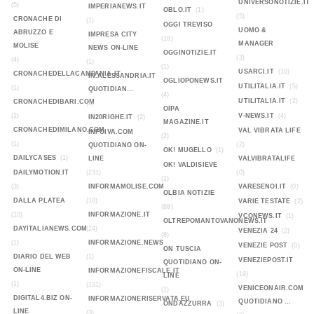
UNIVERSONOTIZIE.IT
(5)
IMPERIANEWS.IT
OBLO.IT
(1)
(5)
CRONACHE DI
(1)
OGGI TREVISO
UOMO &
ABRUZZO E
IMPRESA CITY
(18)
MANAGER
MOLISE
NEWS ON-LINE
OGGINOTIZIE.IT
(3)
(4)
(1)
(1)
USARCI.IT
(10)
CRONACHEDELLACAMPANIA.IT
IN.ALESSANDRIA.IT
OGLIOPONEWS.IT
UTILITALIA.IT
(5)
(1)
QUOTIDIAN...
(4)
UTILITALIA.IT
(2)
CRONACHEDIBARI.COM
(1)
OIPA
(2)
V-NEWS.IT
(4)
IN20RIGHE.IT
(2)
MAGAZINE.IT
CRONACHEDIMILANO.COM
VAL VIBRATA LIFE
INFOIVA.COM
(2)
(1)
(2)
QUOTIDIANO ON-
OK! MUGELLO
(1)
DAILYCASES
(1)
LINE
VALVIBRATALIFE
OK! VALDISIEVE
DAILYMOTION.IT
(231)
(0)
(1)
(3)
INFORMAMOLISE.COM
VARESENOI.IT
(0)
OLBIA NOTIZIE
DALLA PLATEA
(10)
VARIE TESTATE
(2)
(88)
(10)
INFORMAZIONE.IT
VCONEWS.IT
(1)
OLTREPOMANTOVANONEWS.IT
DAYITALIANEWS.COM
(24)
VENEZIA 24
(2)
(8)
(1)
INFORMAZIONE.NEWS
VENEZIE POST
(0)
ON TUSCIA
DIARIO DEL WEB
(1)
VENEZIEPOST.IT
QUOTIDIANO ON-
ON-LINE
INFORMAZIONEFISCALE.IT
(19)
LINE
(1)
(131)
VENICEONAIR.COM
(1)
DIGITAL4.BIZ ON-
INFORMAZIONERISERVATA.EU
QUOTIDIANO ...
ONDAZZURRA
(3)
LINE
(3)