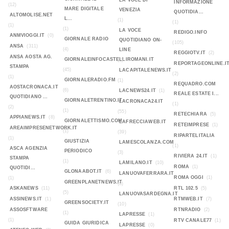
LA VOCE DI
INFORMAZIONE
(12)
MARE DIGITALE
VENEZIA
QUOTIDIA...
ALTOMOLISE.NET
L...
(1)
(1)
(1)
(1)
LA VOCE
REDIGO.INFO
ANMVIOGGI.IT
(0)
GIORNALE RADIO
QUOTIDIANO ON-
(105)
ANSA
(311)
(4)
LINE
REGGIOTV.IT
(2)
ANSA AOSTA AG.
GIORNALEINFOCASTELLIROMANI.IT
(2)
REPORTAGEONLINE.I
STAMPA
(45)
LACAPITALENEWS.IT
(2)
(1)
GIORNALERADIO.FM
(1)
REQUADRO.COM
AOSTACRONACA.IT
(6)
LACNEWS24.IT
(1)
REALE ESTATE I...
QUOTIDIANO ...
GIORNALETRENTINO.IT
LACRONACA24.IT
(1)
(2)
(1)
(55)
RETECHIARA
(5)
APPIANEWS.IT
(8)
GIORNALETTISMO.COM
LAFRECCIAWEB.IT
RETEIMPRESE
(1)
AREAIMPRESENETWORK.IT
(1)
(39)
RIPARTELITALIA
(1)
GIUSTIZIA
LAMESCOLANZA.COM
(1)
ASCA AGENZIA
PERIODICO
(3)
RIVIERA 24.IT
(1)
STAMPA
(1)
LAMILANO.IT
(10)
ROMA
(1)
QUOTIDI...
GLONAABOT.IT
(6)
LANUOVAFERRARA.IT
ROMA OGGI
(1)
(1)
GREENPLANETNEWS.IT
(8)
ASKANEWS
(11)
RTL 102.5
(5)
(5)
LANUOVASARDEGNA.IT
ASSINEWS.IT
(1)
RTMWEB.IT
(7)
GREENSOCIETY.IT
(10)
ASSOSFTWARE
RTNRADIO
(2)
(1)
LAPRESSE
(1)
(1)
RTV CANALE77
(1)
GUIDA GIURIDICA
LAPRESSE
(0)