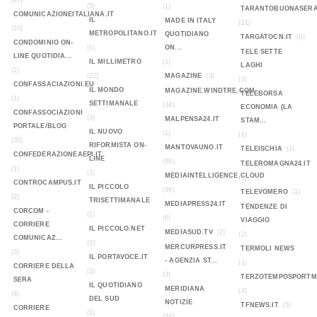
(47)
(5)
(1)
TARANTOBUONASERA
COMUNICAZIONEITALIANA.IT
IL
MADE IN ITALY
(21)
(10)
METROPOLITANO.IT
QUOTIDIANO
TARGATOCN.IT
(0)
CONDOMINIO ON-
(1)
ON...
TELE SETTE
LINE QUOTIDIA...
IL MILLIMETRO
(1)
LAGHI
(2)
(22)
MAGAZINE
(3)
(2)
CONFASSACIAZIONI.EU
IL MONDO
MAGAZINE.WINDTRE.COM
TELEBORSA
(1)
SETTIMANALE
(34)
ECONOMIA (LA
CONFASSOCIAZIONI
(3)
MALPENSA24.IT
STAM...
PORTALE/BLOG
IL NUOVO
(1)
(1)
(30)
RIFORMISTA ON-
MANTOVAUNO.IT
TELEISCHIA
(1)
CONFEDERAZIONEAEPI.IT
LINE
(89)
TELEROMAGNA24.IT
(1)
(1)
MEDIAINTELLIGENCE.CLOUD
(1)
CONTROCAMPUS.IT
IL PICCOLO
(36)
TELEVOMERO
(1)
(2)
TRISETTIMANALE
MEDIAPRESS24.IT
TENDENZE DI
CORCOM -
(1)
(6)
VIAGGIO
CORRIERE
IL PICCOLO.NET
MEDIASUD.TV
(2)
(2)
COMUNICAZ...
(1)
MERCURPRESS.IT
TERMOLI NEWS
(3)
IL PORTAVOCE.IT
- AGENZIA ST...
(1)
CORRIERE DELLA
(3)
(3)
TERZOTEMPOSPORTMA
SERA
IL QUOTIDIANO
MERIDIANA
(4)
(4)
DEL SUD
NOTIZIE
TFNEWS.IT
(5)
CORRIERE
(1)
(34)