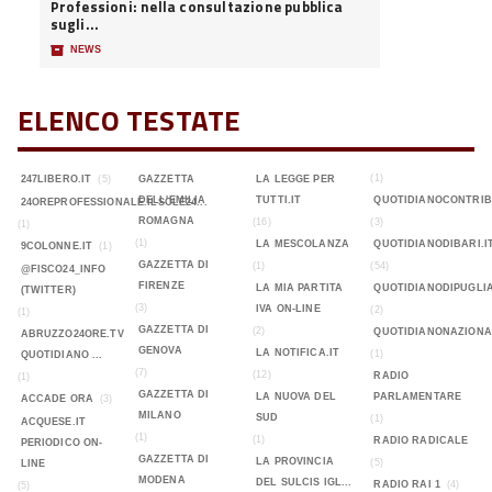
Professioni: nella consultazione pubblica
sugli...
📦
NEWS
ELENCO TESTATE
(1)
247LIBERO.IT
(5)
GAZZETTA
LA LEGGE PER
DELL'EMILIA
TUTTI.IT
QUOTIDIANOCONTRIB
24OREPROFESSIONALE.ILSOLE24...
ROMAGNA
(16)
(3)
(1)
(1)
LA MESCOLANZA
QUOTIDIANODIBARI.I
9COLONNE.IT
(1)
GAZZETTA DI
(1)
(54)
@FISCO24_INFO
FIRENZE
LA MIA PARTITA
QUOTIDIANODIPUGLIA
(TWITTER)
(3)
IVA ON-LINE
(2)
(1)
GAZZETTA DI
(2)
QUOTIDIANONAZIONA
ABRUZZO24ORE.TV
GENOVA
LA NOTIFICA.IT
(1)
QUOTIDIANO ...
(7)
(12)
RADIO
(1)
GAZZETTA DI
LA NUOVA DEL
PARLAMENTARE
ACCADE ORA
(3)
MILANO
SUD
(1)
ACQUESE.IT
(1)
(1)
RADIO RADICALE
PERIODICO ON-
GAZZETTA DI
LA PROVINCIA
(5)
LINE
MODENA
DEL SULCIS IGL...
RADIO RAI 1
(4)
(5)