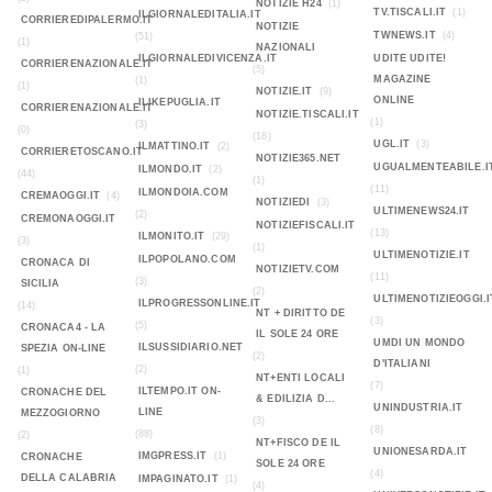
NOTIZIE H24
(1)
TV.TISCALI.IT
(1)
ILGIORNALEDITALIA.IT
CORRIEREDIPALERMO.IT
NOTIZIE
TWNEWS.IT
(4)
(51)
(1)
NAZIONALI
ILGIORNALEDIVICENZA.IT
UDITE UDITE!
CORRIERENAZIONALE.IT
(5)
MAGAZINE
(1)
(1)
NOTIZIE.IT
(9)
ONLINE
ILIKEPUGLIA.IT
CORRIERENAZIONALE.IT
NOTIZIE.TISCALI.IT
(1)
(3)
(0)
(18)
UGL.IT
(3)
ILMATTINO.IT
(2)
CORRIERETOSCANO.IT
NOTIZIE365.NET
UGUALMENTEABILE.I
ILMONDO.IT
(2)
(44)
(1)
(11)
ILMONDOIA.COM
CREMAOGGI.IT
(4)
NOTIZIEDI
(3)
ULTIMENEWS24.IT
(2)
CREMONAOGGI.IT
NOTIZIEFISCALI.IT
(13)
ILMONITO.IT
(29)
(3)
(1)
ULTIMENOTIZIE.IT
ILPOPOLANO.COM
CRONACA DI
NOTIZIETV.COM
(11)
(3)
SICILIA
(2)
ULTIMENOTIZIEOGGI.I
ILPROGRESSONLINE.IT
(14)
NT + DIRITTO DE
(3)
(5)
CRONACA4 - LA
IL SOLE 24 ORE
UMDI UN MONDO
ILSUSSIDIARIO.NET
SPEZIA ON-LINE
(2)
D'ITALIANI
(2)
(1)
NT+ENTI LOCALI
(7)
ILTEMPO.IT ON-
CRONACHE DEL
& EDILIZIA D...
UNINDUSTRIA.IT
LINE
MEZZOGIORNO
(3)
(8)
(88)
(2)
NT+FISCO DE IL
UNIONESARDA.IT
IMGPRESS.IT
(1)
CRONACHE
SOLE 24 ORE
(4)
DELLA CALABRIA
IMPAGINATO.IT
(1)
(4)