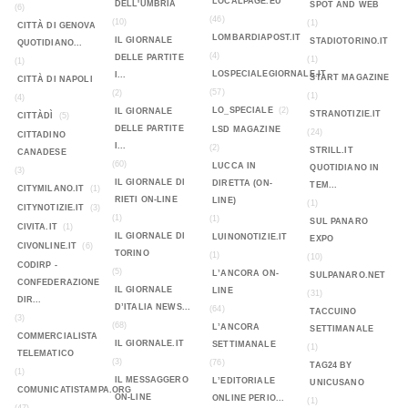
LOCALPAGE.EU
DELL'UMBRIA
SPOT AND WEB
(6)
(46)
(10)
(1)
CITTÀ DI GENOVA
LOMBARDIAPOST.IT
IL GIORNALE
STADIOTORINO.IT
QUOTIDIANO...
(4)
DELLE PARTITE
(1)
(1)
LOSPECIALEGIORNALE.IT
I...
START MAGAZINE
CITTÀ DI NAPOLI
(57)
(2)
(1)
(4)
LO_SPECIALE
(2)
IL GIORNALE
STRANOTIZIE.IT
CITTÀDÌ
(5)
DELLE PARTITE
LSD MAGAZINE
(24)
CITTADINO
I...
(2)
STRILL.IT
CANADESE
(60)
LUCCA IN
QUOTIDIANO IN
(3)
IL GIORNALE DI
DIRETTA (ON-
TEM...
CITYMILANO.IT
(1)
RIETI ON-LINE
LINE)
(1)
CITYNOTIZIE.IT
(3)
(1)
(1)
SUL PANARO
CIVITA.IT
(1)
IL GIORNALE DI
LUINONOTIZIE.IT
EXPO
CIVONLINE.IT
(6)
TORINO
(1)
(10)
CODIRP -
(5)
L’ANCORA ON-
SULPANARO.NET
CONFEDERAZIONE
IL GIORNALE
LINE
(31)
DIR...
D’ITALIA NEWS...
(64)
TACCUINO
(3)
(68)
L’ANCORA
SETTIMANALE
COMMERCIALISTA
IL GIORNALE.IT
SETTIMANALE
(1)
TELEMATICO
(3)
(76)
TAG24 BY
(1)
IL MESSAGGERO
L’EDITORIALE
UNICUSANO
COMUNICATISTAMPA.ORG
ON-LINE
ONLINE PERIO...
(1)