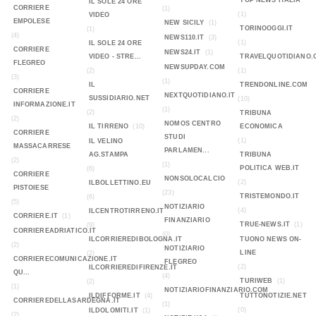
TOP NEWS ITALIA
IL SOLE 24 ORE
CORRIERE
(1)
(1)
VIDEO
EMPOLESE
NEW SICILY
(1)
TORINOOGGI.IT
(1)
(4)
NEWS110.IT
(3)
(1)
IL SOLE 24 ORE
CORRIERE
NEWS24.IT
(1)
VIDEO - STRE...
TRAVELQUOTIDIANO.
FLEGREO
NEWSUPDAY.COM
(2)
(1)
(3)
(1)
IL
TRENDONLINE.COM
CORRIERE
NEXTQUOTIDIANO.IT
SUSSIDIARIO.NET
(10)
INFORMAZIONE.IT
(1)
(2)
TRIBUNA
(2)
NOMOS CENTRO
IL TIRRENO
(10)
ECONOMICA
CORRIERE
STUDI
(1)
IL VELINO
MASSACARRESE
PARLAMEN...
AG.STAMPA
TRIBUNA
(2)
(1)
POLITICA WEB.IT
(6)
CORRIERE
NONSOLOCALCIO
(2)
ILBOLLETTINO.EU
PISTOIESE
(23)
TRISTEMONDO.IT
(6)
(5)
NOTIZIARIO
(4)
ILCENTROTIRRENO.IT
CORRIERE.IT
(1)
FINANZIARIO
TRUE-NEWS.IT
(1)
(9)
CORRIEREADRIATICO.IT
(0)
ILCORRIEREDIBOLOGNA.IT
TUONO NEWS ON-
(2)
NOTIZIARIO
LINE
(2)
CORRIERECOMUNICAZIONE.IT
FLEGREO
(2)
ILCORRIEREDIFIRENZE.IT
QU...
(4)
TURIWEB
(1)
(2)
(1)
NOTIZIARIOFINANZIARIO.COM
ILDIFFORME.IT
(4)
TUTTONOTIZIE.NET
CORRIEREDELLASARDEGNA.IT
(1)
(0)
ILDOLOMITI.IT
(1)
(2)