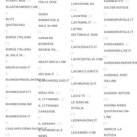
ATENEO WEB
(2)
SABINIATV.IT
(1)
ITALIA OGGI
LARAGIONE.EU
BLASTINGNEWS.COM
SALTEN NOTIZIE
(1)
(108)
(1)
(1)
GUIDA
LASINTESI
(3)
BLITZ
SANNIOPORTALE.IT
NORMATIVA IL
LASTAMPA.IT
(2)
QUOTIDIANO
SOLE 24 ORE
(2)
LATINA
(1)
(5)
SANNIOPORTALE.IT
EDITORIALE OGGI
BORSA ITALIANA
HARVARD
(18)
(9)
(10)
BUSINESS
SARDANEWS
(4)
LAVOCEDIASTI.IT
BORSA ITALIANA
REVIEW ITA...
SARDEGNALIVE.IT
(1)
(IL SOLE 24 ...
(1)
(8)
LAVOCEDITALIA.COM
(6)
HEADTOPICS.COM
SARDEGNAREPORTER
(1)
BRESCIAOGGI.IT
(3)
(6)
LAVORO E DIRITTI
(2)
HEYJOB.IT
(1)
SARDINIA POST
(1)
BUONGIORNOALGHERO.IT
ICORSARIDELSUD.IT
ON-LINE
LAVOROFISCO.IT
(1)
(2)
(4)
(1)
BUSINESS24TV.IT
IDEALISTA
(2)
SASSARI NOTIZIE
LAZIO TV
(1)
(1)
IL CITTADINO
(2)
(45)
LE BANCHE
BUSINESSONLINE
SAVONA NEWS
IL CITTADINO
D'ITALIA
(1)
QUOTIDIANO ON-
CANADESE
(67)
BUSINESSVOX.IT
LINE
(4)
LEDMAGAZINE.IT
(1)
(3)
IL DENARO
(35)
(1)
CAGLIARILIVEMAGAZINE.IT
SBIRCIA LA
IL DOMENICALE
LEGANERD.COM
(23)
NOTIZIA
NEWS