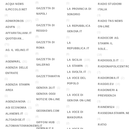
(8)
(1)
ACQUI NEWS
RADIO STUDIO90
GAZZETTA DI
LA PROVINCIA DI
ILPICCOLO.NET
ITALIA
NAPOLI
SONDRIO
(4)
(3)
(2)
(1)
ADNKRONOS
(207)
RADIO TNS NEWS
GAZZETTA DI
LA REPUBBLICA
ON-LINE
ADVFN
(2)
REGGIO
GENOVA.IT
(1)
AFFARIITALIANI.IT
(8)
(1)
RADIOCOR AG.
QUOTIDIAN...
GAZZETTA DI
LA
STAMPA IL
(71)
ROMA
REPUBBLICA.IT
SOLE...
AG. IL VELINO.IT
(6)
(6)
(18)
(1)
GAZZETTA DI
LA SICILIA
(108)
RADIOGOLD.IT
(1)
AGENPARL
(31)
SALERNO
LA STAMPA
(6)
RADIONAPOLICENTR
AGENZIA DELLE
(8)
LA SVOLTA.IT
(5)
(7)
ENTRATE
GAZZETTAMATIN
LA VOCE DEL
RADIOROMA.IT
(2)
(1)
(1)
POPOLO
RAGGIX.EU
(16)
AGENZIA STAMPA
GENOVA 24.IT
(1)
(1)
AREA
RAGIONIERI &
GENOVA OGGI
LA VOCE DI
PREVIDENZA
(1)
NOTIZIE ON-LINE
GENOVA ON-LINE
(3)
AGENZIANOVA
(1)
(2)
(2)
RAINEWS24
(1)
AGI ECONOMIA
(1)
GEOSNEWS.COM
LA VOCE DI
RASSEGNASTAMPA.N
ALANEWS.IT
(1)
(4)
MANDURIA
(4)
ALTOADIGE.IT
(1)
GIFFONI HUB
(2)
(2)
RATIO
ALTOMANTOVANONEWS.IT
GIORNALE IL