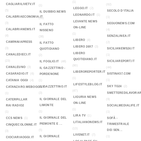
(1)
CAGLIARILIVETV.IT
(62)
(1)
LEGGO.IT
(2)
(5)
SECOLO D‘ITALIA
IL DUBBIO.NEWS
LEONARDO.IT
(1)
CALABRIAECONOMIA.IT
(1)
(36)
LEVANTE NEWS
(3)
SEGUONEWS.COM
IL FATTO
ON-LINE
CALABRIANEWS.IT
(4)
NISSENO
(1)
(4)
SENZALINEA.IT
(38)
LIBERO
(4)
CAMPANIAPRESS
(2)
IL FATTO
LIBERO 24X7
(3)
(3)
SICILIANEWS24.IT
QUOTIDIANO
LIBERO
CANALEDIECI.IT
(1)
(2)
QUOTIDIANO.IT
(23)
SICILIAREPORT.IT
IL FOGLIO.IT
(48)
(90)
CANALEUNO
(3)
(44)
IL GAZZETTINO -
LIBEROREPORTER.IT
CASARADIO.IT
(6)
SISTINA57.COM
PORDENONE
(1)
(1)
CATANIA OGGI
(4)
(1)
LIFESTYLEBLOG.IT
SKY TG24
(2)
IL GAZZETTINO.IT
CATANZARO.WEBOGGI.IT
(47)
(3)
SMETTEREDILAVORAR
(1)
LIGURIA NEWS
IL GIORNALE DEL
(9)
CATERPILLAR
ON-LINE
LIMONTE
RAI RADIO2
SOCIALMEDIALIFE.IT
(1)
(1)
(1)
(1)
LIRA TV
(1)
IL GIORNALE DEL
CCS NEWS
(1)
SOFÀ -
LITALIANONEWS.IT
PIEMONTE E ...
TRIMESTRALE
CINQUECOLONNE.IT
(13)
(5)
DEI SEN...
(3)
LIVENET.IT
(7)
IL GIORNALE
(1)
CIOCIARIAOGGI.IT