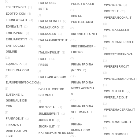
(9)
ITALIA OGGI
POLICY MAKER
VIVERE SRL
(1)
EDILTECNO,IT
(1)
SETTE
(1)
VIVERE.IT
(23)
EDOTTO.COM
(4)
(7)
PORTA-
VIVEREANCONA.IT
EDUNEWS24.IT
(4)
ITALIA SERA.IT
(2)
PORTESE.COM
(4)
EGNEWS.IT
(1)
ITALIA24.ORG
(1)
(2)
VIVEREASCOLI.IT
EMILIAPOST
(0)
ITALIA26.EU
(1)
PRESSITALIA.NET
(3)
EMILIAPOST.IT
(3)
ITALIAAMBIENTE.IT
(10)
VIVERECAMERINO.IT
ENTI LOCALI
(9)
PRESSREADER -
(5)
ONLINE
LIBERO
ITALONEWS.IT
(1)
VIVERECIVITANOVA
(93)
(2)
ITALY FREE
(1)
EQUITALIA
(1)
PRIMA PAGINA
PRESS
VIVEREFERMO.IT
ETRIBUNA.COM
(MENSILE)
(1)
(3)
(1)
(17)
ITALY24NEWS.COM
VIVEREGIOIATAURO.I
EUROPENEWSOK.COM
PRIMA PAGINA
(1)
(1)
NEWS AGENZIA
(1)
IVG.IT IL VOSTRO
VIVEREJESI.IT
(2)
S...
EUTEKNE IL
GIORNALE
VIVERELAZIO.IT
(16)
GIORNALE DEI
(1)
(1)
COM...
PRIMA PAGINA
JOB SOCIAL
(1)
VIVEREMACERATA.IT
SETTIMANALE
(1)
JULIENEWS.IT
(1)
(4)
(1)
FANPAGE.IT
(1)
JUORNO.IT
(0)
VIVEREMARCHE.IT
PRIMA-
FINANZA E
JUORNO.IT
(3)
(2)
PAGINA.COM
DIRITTO.IT ON-
KAIROSPARTNERS.COM
VIVEREOSIMO.IT
(27)
LINE