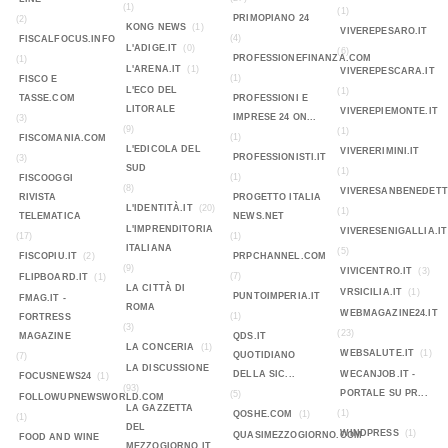
(1)
(1)
PRIMOPIANO 24
(2)
KONG NEWS
(1)
VIVEREPESARO.IT
(4)
FISCALFOCUS.INFO
L'ADIGE.IT
(0)
(6)
PROFESSIONEFINANZA.COM
(1)
L'ARENA.IT
(1)
VIVEREPESCARA.IT
(1)
FISCO E
L'ECO DEL
(1)
TASSE.COM
PROFESSIONI E
LITORALE
VIVEREPIEMONTE.IT
IMPRESE 24 ON...
(3)
(9)
(1)
(1)
FISCOMANIA.COM
L'EDICOLA DEL
VIVERERIMINI.IT
PROFESSIONISTI.IT
(3)
SUD
(1)
(1)
FISCOOGGI
(8)
VIVERESANBENEDETT
RIVISTA
PROGETTO ITALIA
L'IDENTITÀ.IT
(20)
(1)
TELEMATICA
NEWS.NET
L'IMPRENDITORIA
VIVERESENIGALLIA.IT
(17)
(1)
ITALIANA
(5)
FISCOPIU.IT
(2)
PRPCHANNEL.COM
(9)
VIVICENTRO.IT
(3)
(7)
FLIPBOARD.IT
(1)
LA CITTÀ DI
VRSICILIA.IT
(1)
PUNTOIMPERIA.IT
FMAG.IT -
ROMA
WEBMAGAZINE24.IT
(1)
FORTRESS
(3)
(23)
MAGAZINE
QDS.IT
LA CONCERIA
(1)
WEBSALUTE.IT
(1)
QUOTIDIANO
(7)
LA DISCUSSIONE
DELLA SIC...
WECANJOB.IT -
FOCUSNEWS24
(1)
(93)
PORTALE SU PR...
(5)
FOLLOWUPNEWSWORLD.COM
LA GAZZETTA
(1)
QOSHE.COM
(1)
(1)
DEL
WINDPRESS
(1)
QUASIMEZZOGIORNO.COM
FOOD AND WINE
MEZZOGIORNO.IT