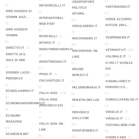
(2)
OSSERVATORE
(1)
INFOVERCELLI.IT
VENTIDINEWS.IT
POLITICO
DIRE AGENZIA DI
(1)
(1)
INTERN...
STAMPA NAZI...
INTERNATIONAL
VERDE AZZURRO
(52)
(2)
WEB POST
NOTIZIE (ON-L...
OSSOLANEWS.IT
DIRE AGENZIA
(1)
(1)
(5)
STAMPA
INTERVALLI
(1)
VESPERNEWS.IT
PADOVANEWS.IT
(1)
INTOPIC.IT
(1)
(1)
(68)
DIRECTIO.IT
(1)
INVESTIMENTINEWS.IT
VETRINATV.IT
(29)
PADOVAOGGI ON
DIRITTO 24 IL
(3)
VGLOBALE.IT
(3)
LINE
SOLE 24 ORE
INVESTIREOGGI.IT
(1)
VI PIÙ.IT VICENZA
(1)
(17)
PIÙ
PAGINE
DOSSIER LAZIO -
IPSOA.IT
(6)
MONACI.IT
(48)
PERIODICO
ITACANOTIZIE.IT
(1)
VIAEMILIANET.IT
(1)
(2)
PERIODICO E...
PALERMOMANIA.IT
ECODELSANNIO.IT
ITALIA OGGI
(174)
(2)
(4)
(1)
ITALIA OGGI
VIGNACLARABLOG.IT
PANATHLONCLUB
ECONOMIA&RISPARMIO.IT
(PERIODICO DEI
(1)
(1)
(2)
...
VIRGILIO.IT
(7)
PERIODICO
ECONOMY
(1)
DAILY.COM
VIRGILIO.IT
(13)
MAGAZINE
ITALIA OGGI ON-
(23)
VISTOSULWEB.COM
(14)
LINE
POINTOFNEWS.IT
(0)
ECOSEVEN.NET
(8)
(30)
VIVERE FANO
(1)