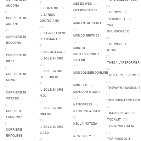
(1)
METEO WEB
(1)
ANCONA
(3)
IL ROMA.NET
(2)
METRONEWS.IT
(4)
TGCOM24
(1)
IL SANNIO
(1)
CORRIERE DI
TGWEBAI.IT
(1)
QUOTIDIANO
MOMENTOITALIA.IT
AREZZO
THE
(98)
(1)
(6)
SOUNDCHECK
IL SAVIGLIANESE
MONDO NEWS 24
CORRIERE DI
(2)
SETTIMANALE
(1)
BOLOGNA
THE WORLD
(1)
MONDO
(1)
NEWS
IL SECOLO XIX
(2)
PROFESSIONISTI
CORRIERE DI
(7)
IL SOLE 24 ORE
ON-LINE
RIETI
THEDAILYREFORMER
(116)
(533)
(4)
(0)
IL SOLE 24 ORE
MONDOLIBEROONLINE
CORRIERE DI
THEDAILYREFORMER
DEL LUNEDÌ
(1)
SIENA
(1)
(1)
MONEY.IT
(2)
(3)
THEWAYMAGAZINE.IT
IL SOLE 24 ORE
MSN.COM MONEY
CORRIERE DI
(1)
N.O.
(58)
VITERBO
TICRONOMETRO.COM
(3)
NANOPRESS
(1)
(2)
(1)
IL SOLE 24 ORE
CORRIERE
NARDONEWS24.IT
TISCALI NEWS
(6)
ON-LINE
ECONOMIA
(4)
TODAY.IT
(55)
(13)
(1)
NELLA NOTIZIA
TOP NEWS ITALIA
IL SOLE 24 ORE
CORRIERE
(1)
(1)
VIDEO
EMPOLESE
NEW SICILY
(1)
TORINOOGGI.IT
(1)