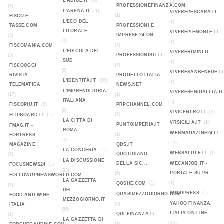
L'ADIGE.IT
(0)
(6)
PROFESSIONEFINANZA.COM
(1)
L'ARENA.IT
(1)
VIVEREPESCARA.IT
(1)
FISCO E
L'ECO DEL
(1)
TASSE.COM
PROFESSIONI E
LITORALE
VIVEREPIEMONTE.IT
IMPRESE 24 ON...
(3)
(9)
(1)
(1)
FISCOMANIA.COM
L'EDICOLA DEL
VIVERERIMINI.IT
PROFESSIONISTI.IT
(3)
SUD
(1)
(1)
FISCOOGGI
(8)
VIVERESANBENEDETT
RIVISTA
PROGETTO ITALIA
L'IDENTITÀ.IT
(20)
(1)
TELEMATICA
NEWS.NET
L'IMPRENDITORIA
VIVERESENIGALLIA.IT
(17)
(1)
ITALIANA
(5)
FISCOPIU.IT
(2)
PRPCHANNEL.COM
(9)
VIVICENTRO.IT
(3)
(7)
FLIPBOARD.IT
(1)
LA CITTÀ DI
VRSICILIA.IT
(1)
PUNTOIMPERIA.IT
FMAG.IT -
ROMA
WEBMAGAZINE24.IT
(1)
FORTRESS
(3)
(23)
MAGAZINE
QDS.IT
LA CONCERIA
(1)
WEBSALUTE.IT
(1)
QUOTIDIANO
(7)
LA DISCUSSIONE
DELLA SIC...
WECANJOB.IT -
FOCUSNEWS24
(1)
(93)
PORTALE SU PR...
(5)
FOLLOWUPNEWSWORLD.COM
LA GAZZETTA
(1)
QOSHE.COM
(1)
(1)
DEL
WINDPRESS
(1)
QUASIMEZZOGIORNO.COM
FOOD AND WINE
MEZZOGIORNO.IT
YAHOO FINANZA
(3)
ITALIA
(65)
ITALIA ON-LINE
QUI FINANZA.IT
(1)
LA GAZZETTA DI
(13)