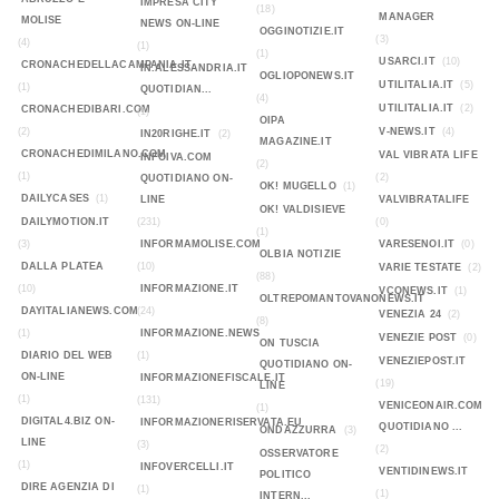
IMPRESA CITY
(18)
MANAGER
MOLISE
NEWS ON-LINE
OGGINOTIZIE.IT
(3)
(4)
(1)
(1)
USARCI.IT
(10)
CRONACHEDELLACAMPANIA.IT
IN.ALESSANDRIA.IT
OGLIOPONEWS.IT
UTILITALIA.IT
(5)
(1)
QUOTIDIAN...
(4)
UTILITALIA.IT
(2)
CRONACHEDIBARI.COM
(1)
OIPA
(2)
V-NEWS.IT
(4)
IN20RIGHE.IT
(2)
MAGAZINE.IT
CRONACHEDIMILANO.COM
VAL VIBRATA LIFE
INFOIVA.COM
(2)
(1)
(2)
QUOTIDIANO ON-
OK! MUGELLO
(1)
DAILYCASES
(1)
LINE
VALVIBRATALIFE
OK! VALDISIEVE
DAILYMOTION.IT
(231)
(0)
(1)
(3)
INFORMAMOLISE.COM
VARESENOI.IT
(0)
OLBIA NOTIZIE
DALLA PLATEA
(10)
VARIE TESTATE
(2)
(88)
(10)
INFORMAZIONE.IT
VCONEWS.IT
(1)
OLTREPOMANTOVANONEWS.IT
DAYITALIANEWS.COM
(24)
VENEZIA 24
(2)
(8)
(1)
INFORMAZIONE.NEWS
VENEZIE POST
(0)
ON TUSCIA
DIARIO DEL WEB
(1)
VENEZIEPOST.IT
QUOTIDIANO ON-
ON-LINE
INFORMAZIONEFISCALE.IT
(19)
LINE
(1)
(131)
VENICEONAIR.COM
(1)
DIGITAL4.BIZ ON-
INFORMAZIONERISERVATA.EU
QUOTIDIANO ...
ONDAZZURRA
(3)
LINE
(3)
(2)
OSSERVATORE
(1)
INFOVERCELLI.IT
VENTIDINEWS.IT
POLITICO
DIRE AGENZIA DI
(1)
(1)
INTERN...