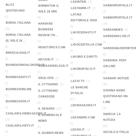
GUIDA
LASINTESI
(3)
BLITZ
SANNIOPORTALE.IT
NORMATIVA IL
LASTAMPA.IT
(2)
QUOTIDIANO
SOLE 24 ORE
(2)
LATINA
(1)
(5)
SANNIOPORTALE.IT
EDITORIALE OGGI
BORSA ITALIANA
HARVARD
(18)
(9)
(10)
BUSINESS
SARDANEWS
(4)
LAVOCEDIASTI.IT
BORSA ITALIANA
REVIEW ITA...
SARDEGNALIVE.IT
(1)
(IL SOLE 24 ...
(1)
(8)
LAVOCEDITALIA.COM
(6)
HEADTOPICS.COM
SARDEGNAREPORTER
(1)
BRESCIAOGGI.IT
(3)
(6)
LAVORO E DIRITTI
(2)
HEYJOB.IT
(1)
SARDINIA POST
(1)
BUONGIORNOALGHERO.IT
ICORSARIDELSUD.IT
ON-LINE
LAVOROFISCO.IT
(1)
(2)
(4)
(1)
BUSINESS24TV.IT
IDEALISTA
(2)
SASSARI NOTIZIE
LAZIO TV
(1)
(1)
IL CITTADINO
(2)
(45)
LE BANCHE
BUSINESSONLINE
SAVONA NEWS
IL CITTADINO
D'ITALIA
(1)
QUOTIDIANO ON-
CANADESE
(67)
BUSINESSVOX.IT
LINE
(4)
LEDMAGAZINE.IT
(1)
(3)
IL DENARO
(35)
(1)
CAGLIARILIVEMAGAZINE.IT
SBIRCIA LA
IL DOMENICALE
LEGANERD.COM
(23)
NOTIZIA
NEWS
(1)
CAGLIARILIVETV.IT
(62)
(1)
LEGGO.IT
(2)
(5)
SECOLO D‘ITALIA
IL DUBBIO.NEWS