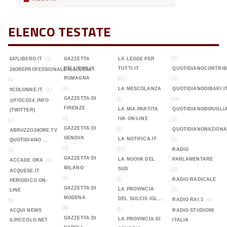
ELENCO TESTATE
(1)
247LIBERO.IT
(5)
GAZZETTA
LA LEGGE PER
DELL'EMILIA
TUTTI.IT
QUOTIDIANOCONTRIB
24OREPROFESSIONALE.ILSOLE24...
ROMAGNA
(16)
(3)
(1)
(1)
LA MESCOLANZA
QUOTIDIANODIBARI.I
9COLONNE.IT
(1)
GAZZETTA DI
(1)
(54)
@FISCO24_INFO
FIRENZE
LA MIA PARTITA
QUOTIDIANODIPUGLIA
(TWITTER)
(3)
IVA ON-LINE
(2)
(1)
GAZZETTA DI
(2)
QUOTIDIANONAZIONA
ABRUZZO24ORE.TV
GENOVA
LA NOTIFICA.IT
(1)
QUOTIDIANO ...
(7)
(12)
RADIO
(1)
GAZZETTA DI
LA NUOVA DEL
PARLAMENTARE
ACCADE ORA
(3)
MILANO
SUD
(1)
ACQUESE.IT
(1)
(1)
RADIO RADICALE
PERIODICO ON-
GAZZETTA DI
LA PROVINCIA
(5)
LINE
MODENA
DEL SULCIS IGL...
RADIO RAI 1
(4)
(5)
(8)
(1)
ACQUI NEWS
RADIO STUDIO90
GAZZETTA DI
LA PROVINCIA DI
ILPICCOLO.NET
ITALIA