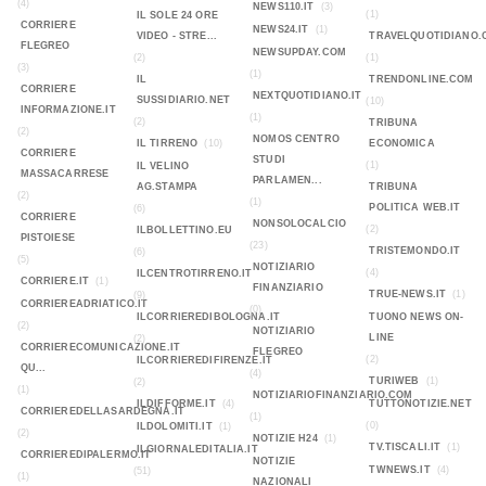
(4)
NEWS110.IT
(3)
(1)
IL SOLE 24 ORE
CORRIERE
NEWS24.IT
(1)
VIDEO - STRE...
TRAVELQUOTIDIANO.
FLEGREO
NEWSUPDAY.COM
(2)
(1)
(3)
(1)
IL
TRENDONLINE.COM
CORRIERE
NEXTQUOTIDIANO.IT
SUSSIDIARIO.NET
(10)
INFORMAZIONE.IT
(1)
(2)
TRIBUNA
(2)
NOMOS CENTRO
IL TIRRENO
(10)
ECONOMICA
CORRIERE
STUDI
(1)
IL VELINO
MASSACARRESE
PARLAMEN...
AG.STAMPA
TRIBUNA
(2)
(1)
POLITICA WEB.IT
(6)
CORRIERE
NONSOLOCALCIO
(2)
ILBOLLETTINO.EU
PISTOIESE
(23)
TRISTEMONDO.IT
(6)
(5)
NOTIZIARIO
(4)
ILCENTROTIRRENO.IT
CORRIERE.IT
(1)
FINANZIARIO
TRUE-NEWS.IT
(1)
(9)
CORRIEREADRIATICO.IT
(0)
ILCORRIEREDIBOLOGNA.IT
TUONO NEWS ON-
(2)
NOTIZIARIO
LINE
(2)
CORRIERECOMUNICAZIONE.IT
FLEGREO
(2)
ILCORRIEREDIFIRENZE.IT
QU...
(4)
TURIWEB
(1)
(2)
(1)
NOTIZIARIOFINANZIARIO.COM
ILDIFFORME.IT
(4)
TUTTONOTIZIE.NET
CORRIEREDELLASARDEGNA.IT
(1)
(0)
ILDOLOMITI.IT
(1)
(2)
NOTIZIE H24
(1)
TV.TISCALI.IT
(1)
ILGIORNALEDITALIA.IT
CORRIEREDIPALERMO.IT
NOTIZIE
TWNEWS.IT
(4)
(51)
(1)
NAZIONALI