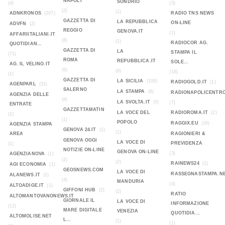
NAPOLI
SONDRIO
(4)
(3)
(2)
(1)
ADNKRONOS
(207)
RADIO TNS NEWS
GAZZETTA DI
LA REPUBBLICA
ON-LINE
ADVFN
(2)
REGGIO
GENOVA.IT
(1)
AFFARIITALIANI.IT
(8)
(1)
RADIOCOR AG.
QUOTIDIAN...
GAZZETTA DI
LA
STAMPA IL
(71)
ROMA
REPUBBLICA.IT
SOLE...
AG. IL VELINO.IT
(6)
(6)
(18)
(1)
GAZZETTA DI
LA SICILIA
(108)
RADIOGOLD.IT
(1)
AGENPARL
(31)
SALERNO
LA STAMPA
(6)
RADIONAPOLICENTR
AGENZIA DELLE
(8)
LA SVOLTA.IT
(5)
(7)
ENTRATE
GAZZETTAMATIN
LA VOCE DEL
RADIOROMA.IT
(2)
(1)
(1)
POPOLO
RAGGIX.EU
(16)
AGENZIA STAMPA
GENOVA 24.IT
(1)
(1)
AREA
RAGIONIERI &
GENOVA OGGI
LA VOCE DI
PREVIDENZA
(1)
NOTIZIE ON-LINE
GENOVA ON-LINE
(3)
AGENZIANOVA
(1)
(2)
(2)
RAINEWS24
(1)
AGI ECONOMIA
(1)
GEOSNEWS.COM
LA VOCE DI
RASSEGNASTAMPA.N
ALANEWS.IT
(1)
(4)
MANDURIA
(4)
ALTOADIGE.IT
(1)
GIFFONI HUB
(2)
(2)
RATIO
ALTOMANTOVANONEWS.IT
GIORNALE IL
LA VOCE DI
INFORMAZIONE
(12)
MARE DIGITALE
VENEZIA
QUOTIDIA...
ALTOMOLISE.NET
L...
(1)
(1)