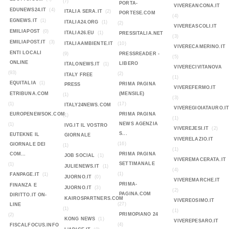
(7)
PORTA-
VIVEREANCONA.IT
EDUNEWS24.IT
(4)
ITALIA SERA.IT
(2)
PORTESE.COM
(4)
EGNEWS.IT
(1)
ITALIA24.ORG
(1)
(2)
VIVEREASCOLI.IT
EMILIAPOST
(0)
ITALIA26.EU
(1)
PRESSITALIA.NET
(3)
EMILIAPOST.IT
(3)
ITALIAAMBIENTE.IT
(10)
VIVERECAMERINO.IT
ENTI LOCALI
(9)
PRESSREADER -
(5)
ONLINE
LIBERO
ITALONEWS.IT
(1)
VIVERECIVITANOVA
(93)
(2)
ITALY FREE
(1)
EQUITALIA
(1)
PRIMA PAGINA
PRESS
VIVEREFERMO.IT
ETRIBUNA.COM
(MENSILE)
(1)
(3)
(1)
(17)
ITALY24NEWS.COM
VIVEREGIOIATAURO.I
EUROPENEWSOK.COM
PRIMA PAGINA
(1)
(1)
NEWS AGENZIA
(1)
IVG.IT IL VOSTRO
VIVEREJESI.IT
(2)
S...
EUTEKNE IL
GIORNALE
VIVERELAZIO.IT
(16)
GIORNALE DEI
(1)
(1)
COM...
PRIMA PAGINA
JOB SOCIAL
(1)
VIVEREMACERATA.IT
SETTIMANALE
(1)
JULIENEWS.IT
(1)
(4)
(1)
FANPAGE.IT
(1)
JUORNO.IT
(0)
VIVEREMARCHE.IT
PRIMA-
FINANZA E
JUORNO.IT
(3)
(2)
PAGINA.COM
DIRITTO.IT ON-
KAIROSPARTNERS.COM
VIVEREOSIMO.IT
(27)
LINE
(1)
(1)
PRIMOPIANO 24
(2)
KONG NEWS
(1)
VIVEREPESARO.IT
(4)
FISCALFOCUS.INFO