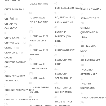
QUOTIDIANO...
(4)
DELLE PARTITE
(1)
(1)
LOSPECIALEGIORNALE.IT
I...
START MAGAZINE
CITTÀ DI NAPOLI
(57)
(2)
(1)
(4)
LO_SPECIALE
(2)
IL GIORNALE
STRANOTIZIE.IT
CITTÀDÌ
(5)
DELLE PARTITE
LSD MAGAZINE
(24)
CITTADINO
I...
(2)
STRILL.IT
CANADESE
(60)
LUCCA IN
QUOTIDIANO IN
(3)
IL GIORNALE DI
DIRETTA (ON-
TEM...
CITYMILANO.IT
(1)
RIETI ON-LINE
LINE)
(1)
CITYNOTIZIE.IT
(3)
(1)
(1)
SUL PANARO
CIVITA.IT
(1)
IL GIORNALE DI
LUINONOTIZIE.IT
EXPO
CIVONLINE.IT
(6)
TORINO
(1)
(10)
CODIRP -
(5)
L’ANCORA ON-
SULPANARO.NET
CONFEDERAZIONE
IL GIORNALE
LINE
(31)
DIR...
D’ITALIA NEWS...
(64)
TACCUINO
(3)
(68)
L’ANCORA
SETTIMANALE
COMMERCIALISTA
IL GIORNALE.IT
SETTIMANALE
(1)
TELEMATICO
(3)
(76)
TAG24 BY
(1)
IL MESSAGGERO
L’EDITORIALE
UNICUSANO
COMUNICATISTAMPA.ORG
ON-LINE
ONLINE PERIO...
(1)
(47)
(5)
(1)
TARANTOBUONASERA
COMUNICAZIONEITALIANA.IT
IL
MADE IN ITALY
(21)
(10)