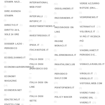
STAMPA NAZI...
INTERNATIONAL
VERDE AZZURRO
(52)
(2)
WEB POST
NOTIZIE (ON-L...
OSSOLANEWS.IT
DIRE AGENZIA
(1)
(1)
(5)
STAMPA
INTERVALLI
(1)
VESPERNEWS.IT
PADOVANEWS.IT
(1)
INTOPIC.IT
(1)
(1)
(68)
DIRECTIO.IT
(1)
INVESTIMENTINEWS.IT
VETRINATV.IT
(29)
PADOVAOGGI ON
DIRITTO 24 IL
(3)
VGLOBALE.IT
(3)
LINE
SOLE 24 ORE
INVESTIREOGGI.IT
(1)
VI PIÙ.IT VICENZA
(1)
(17)
PIÙ
PAGINE
DOSSIER LAZIO -
IPSOA.IT
(6)
MONACI.IT
(48)
PERIODICO
ITACANOTIZIE.IT
(1)
VIAEMILIANET.IT
(1)
(2)
PERIODICO E...
PALERMOMANIA.IT
ECODELSANNIO.IT
ITALIA OGGI
(174)
(2)
(4)
(1)
ITALIA OGGI
VIGNACLARABLOG.IT
PANATHLONCLUB
ECONOMIA&RISPARMIO.IT
(PERIODICO DEI
(1)
(1)
(2)
...
VIRGILIO.IT
(7)
PERIODICO
ECONOMY
(1)
DAILY.COM
VIRGILIO.IT
(13)
MAGAZINE
ITALIA OGGI ON-
(23)
VISTOSULWEB.COM
(14)
LINE
POINTOFNEWS.IT
(0)
ECOSEVEN.NET
(8)
(30)
VIVERE FANO
(1)
(9)
ITALIA OGGI
POLICY MAKER
VIVERE SRL
(1)
EDILTECNO,IT
(1)
SETTE
(1)
VIVERE.IT
(23)
EDOTTO.COM
(4)