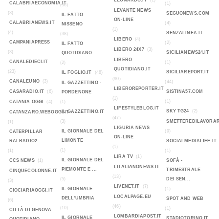
LEONARDO.IT
(1)
CALABRIAECONOMIA.IT
(1)
(36)
LEVANTE NEWS
(3)
SEGUONEWS.COM
IL FATTO
ON-LINE
CALABRIANEWS.IT
(4)
NISSENO
(1)
(4)
SENZALINEA.IT
(38)
LIBERO
(4)
CAMPANIAPRESS
(2)
IL FATTO
LIBERO 24X7
(3)
(3)
SICILIANEWS24.IT
QUOTIDIANO
LIBERO
CANALEDIECI.IT
(1)
(2)
QUOTIDIANO.IT
(23)
SICILIAREPORT.IT
IL FOGLIO.IT
(48)
(90)
CANALEUNO
(3)
(44)
IL GAZZETTINO -
LIBEROREPORTER.IT
CASARADIO.IT
(6)
SISTINA57.COM
PORDENONE
(1)
(1)
CATANIA OGGI
(4)
(1)
LIFESTYLEBLOG.IT
SKY TG24
(2)
IL GAZZETTINO.IT
CATANZARO.WEBOGGI.IT
(47)
(3)
SMETTEREDILAVORAR
(1)
LIGURIA NEWS
IL GIORNALE DEL
(9)
CATERPILLAR
ON-LINE
LIMONTE
RAI RADIO2
SOCIALMEDIALIFE.IT
(1)
(1)
(1)
(1)
LIRA TV
(1)
IL GIORNALE DEL
CCS NEWS
(1)
SOFÀ -
LITALIANONEWS.IT
PIEMONTE E ...
TRIMESTRALE
CINQUECOLONNE.IT
(13)
(5)
DEI SEN...
(3)
LIVENET.IT
(7)
IL GIORNALE
(1)
CIOCIARIAOGGI.IT
LOCALPAGE.EU
DELL'UMBRIA
SPOT AND WEB
(6)
(46)
(10)
(1)
CITTÀ DI GENOVA
LOMBARDIAPOST.IT
IL GIORNALE
STADIOTORINO.IT