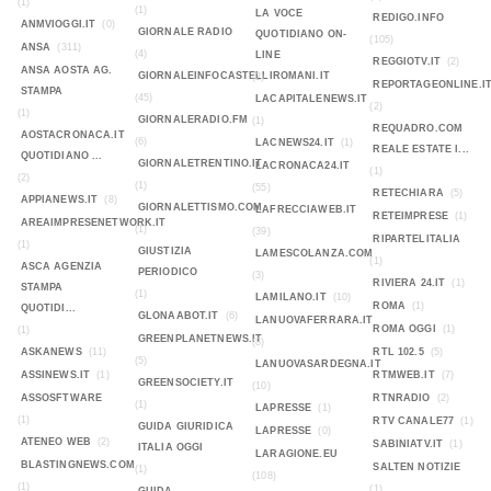
(1)
(1)
LA VOCE
REDIGO.INFO
ANMVIOGGI.IT
(0)
GIORNALE RADIO
QUOTIDIANO ON-
(105)
ANSA
(311)
(4)
LINE
REGGIOTV.IT
(2)
ANSA AOSTA AG.
GIORNALEINFOCASTELLIROMANI.IT
(2)
REPORTAGEONLINE.I
STAMPA
(45)
LACAPITALENEWS.IT
(2)
(1)
GIORNALERADIO.FM
(1)
REQUADRO.COM
AOSTACRONACA.IT
(6)
LACNEWS24.IT
(1)
REALE ESTATE I...
QUOTIDIANO ...
GIORNALETRENTINO.IT
LACRONACA24.IT
(1)
(2)
(1)
(55)
RETECHIARA
(5)
APPIANEWS.IT
(8)
GIORNALETTISMO.COM
LAFRECCIAWEB.IT
RETEIMPRESE
(1)
AREAIMPRESENETWORK.IT
(1)
(39)
RIPARTELITALIA
(1)
GIUSTIZIA
LAMESCOLANZA.COM
(1)
ASCA AGENZIA
PERIODICO
(3)
RIVIERA 24.IT
(1)
STAMPA
(1)
LAMILANO.IT
(10)
ROMA
(1)
QUOTIDI...
GLONAABOT.IT
(6)
LANUOVAFERRARA.IT
ROMA OGGI
(1)
(1)
GREENPLANETNEWS.IT
(8)
ASKANEWS
(11)
RTL 102.5
(5)
(5)
LANUOVASARDEGNA.IT
ASSINEWS.IT
(1)
RTMWEB.IT
(7)
GREENSOCIETY.IT
(10)
ASSOSFTWARE
RTNRADIO
(2)
(1)
LAPRESSE
(1)
(1)
RTV CANALE77
(1)
GUIDA GIURIDICA
LAPRESSE
(0)
ATENEO WEB
(2)
SABINIATV.IT
(1)
ITALIA OGGI
LARAGIONE.EU
BLASTINGNEWS.COM
SALTEN NOTIZIE
(1)
(108)
(1)
(1)