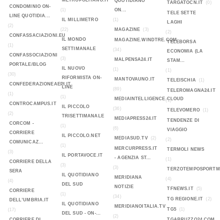
METROPOLITANO.IT
QUOTIDIANO
TARGATOCN.IT
(0)
CONDOMINIO ON-
(1)
ON...
TELE SETTE
LINE QUOTIDIA...
IL MILLIMETRO
(1)
LAGHI
(2)
(22)
MAGAZINE
(3)
(2)
CONFASSACIAZIONI.EU
IL MONDO
MAGAZINE.WINDTRE.COM
TELEBORSA
(1)
SETTIMANALE
(34)
ECONOMIA (LA
CONFASSOCIAZIONI
(3)
MALPENSA24.IT
STAM...
PORTALE/BLOG
IL NUOVO
(1)
(1)
(30)
RIFORMISTA ON-
MANTOVAUNO.IT
TELEISCHIA
(1)
CONFEDERAZIONEAEPI.IT
LINE
(89)
TELEROMAGNA24.IT
(1)
(1)
MEDIAINTELLIGENCE.CLOUD
(1)
CONTROCAMPUS.IT
IL PICCOLO
(36)
TELEVOMERO
(1)
(2)
TRISETTIMANALE
MEDIAPRESS24.IT
TENDENZE DI
CORCOM -
(1)
(6)
VIAGGIO
CORRIERE
IL PICCOLO.NET
MEDIASUD.TV
(2)
(2)
COMUNICAZ...
(1)
MERCURPRESS.IT
TERMOLI NEWS
(3)
IL PORTAVOCE.IT
- AGENZIA ST...
(1)
CORRIERE DELLA
(3)
(3)
TERZOTEMPOSPORTMA
SERA
IL QUOTIDIANO
MERIDIANA
(4)
(4)
DEL SUD
NOTIZIE
TFNEWS.IT
(5)
CORRIERE
(1)
(34)
TG REGIONE.IT
(2)
DELL’UMBRIA.IT
IL QUOTIDIANO
MERIDIANOITALIA.TV
TG5
(1)
(17)
DEL SUD - ON-...
(2)
CORRIERE DI
TGABRUZZO24.COM