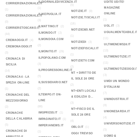
ILGIORNALEDIVICENZA.IT
UDITE UDITE!
CORRIERENAZIONALE.IT
(5)
MAGAZINE
(1)
(1)
NOTIZIE.IT
(9)
ONLINE
ILIKEPUGLIA.IT
CORRIERENAZIONALE.IT
NOTIZIE.TISCALI.IT
(1)
(3)
(0)
(18)
UGL.IT
(3)
ILMATTINO.IT
(2)
CORRIERETOSCANO.IT
NOTIZIE365.NET
UGUALMENTEABILE.I
ILMONDO.IT
(2)
(44)
(1)
(11)
ILMONDOIA.COM
CREMAOGGI.IT
(4)
NOTIZIEDI
(3)
ULTIMENEWS24.IT
(2)
CREMONAOGGI.IT
NOTIZIEFISCALI.IT
(13)
ILMONITO.IT
(29)
(3)
(1)
ULTIMENOTIZIE.IT
ILPOPOLANO.COM
CRONACA DI
NOTIZIETV.COM
(11)
(3)
SICILIA
(2)
ULTIMENOTIZIEOGGI.I
ILPROGRESSONLINE.IT
(14)
NT + DIRITTO DE
(3)
(5)
CRONACA4 - LA
IL SOLE 24 ORE
UMDI UN MONDO
ILSUSSIDIARIO.NET
SPEZIA ON-LINE
(2)
D'ITALIANI
(2)
(1)
NT+ENTI LOCALI
(7)
ILTEMPO.IT ON-
CRONACHE DEL
& EDILIZIA D...
UNINDUSTRIA.IT
LINE
MEZZOGIORNO
(3)
(8)
(88)
(2)
NT+FISCO DE IL
UNIONESARDA.IT
IMGPRESS.IT
(1)
CRONACHE
SOLE 24 ORE
(4)
DELLA CALABRIA
IMPAGINATO.IT
(1)
(4)
UNIVERSONOTIZIE.IT
(5)
IMPERIANEWS.IT
OBLO.IT
(1)
(5)
CRONACHE DI
(1)
OGGI TREVISO
UOMO &
ABRUZZO E