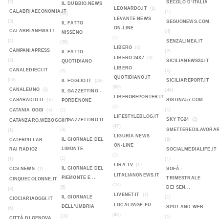
(5)
SECOLO D‘ITALIA
IL DUBBIO.NEWS
LEONARDO.IT
(1)
CALABRIAECONOMIA.IT
(1)
(36)
LEVANTE NEWS
(3)
SEGUONEWS.COM
IL FATTO
ON-LINE
CALABRIANEWS.IT
(4)
NISSENO
(1)
(4)
SENZALINEA.IT
(38)
LIBERO
(4)
CAMPANIAPRESS
(2)
IL FATTO
LIBERO 24X7
(3)
(3)
SICILIANEWS24.IT
QUOTIDIANO
LIBERO
CANALEDIECI.IT
(1)
(2)
QUOTIDIANO.IT
(23)
SICILIAREPORT.IT
IL FOGLIO.IT
(48)
(90)
CANALEUNO
(3)
(44)
IL GAZZETTINO -
LIBEROREPORTER.IT
CASARADIO.IT
(6)
SISTINA57.COM
PORDENONE
(1)
(1)
CATANIA OGGI
(4)
(1)
LIFESTYLEBLOG.IT
SKY TG24
(2)
IL GAZZETTINO.IT
CATANZARO.WEBOGGI.IT
(47)
(3)
SMETTEREDILAVORAR
(1)
LIGURIA NEWS
IL GIORNALE DEL
(9)
CATERPILLAR
ON-LINE
LIMONTE
RAI RADIO2
SOCIALMEDIALIFE.IT
(1)
(1)
(1)
(1)
LIRA TV
(1)
IL GIORNALE DEL
CCS NEWS
(1)
SOFÀ -
LITALIANONEWS.IT
PIEMONTE E ...
TRIMESTRALE
CINQUECOLONNE.IT
(13)
(5)
DEI SEN...
(3)
LIVENET.IT
(7)
IL GIORNALE
(1)
CIOCIARIAOGGI.IT
LOCALPAGE.EU
DELL'UMBRIA
SPOT AND WEB
(6)
(46)
(10)
(1)
CITTÀ DI GENOVA