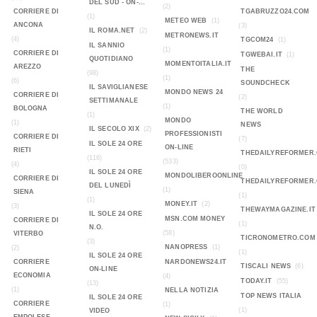
DEL SUD - ON-...
(2)
CORRIERE DI
TGABRUZZO24.COM
(1)
METEO WEB
(1)
ANCONA
(3)
IL ROMA.NET
(2)
METRONEWS.IT
(4)
TGCOM24
(1)
IL SANNIO
(1)
CORRIERE DI
TGWEBAI.IT
(1)
QUOTIDIANO
MOMENTOITALIA.IT
AREZZO
THE
(98)
(1)
(6)
SOUNDCHECK
IL SAVIGLIANESE
MONDO NEWS 24
CORRIERE DI
(2)
SETTIMANALE
(1)
BOLOGNA
THE WORLD
(1)
MONDO
(1)
NEWS
IL SECOLO XIX
(2)
PROFESSIONISTI
CORRIERE DI
(7)
IL SOLE 24 ORE
ON-LINE
RIETI
THEDAILYREFORMER
(116)
(533)
(4)
(0)
IL SOLE 24 ORE
MONDOLIBEROONLINE
CORRIERE DI
THEDAILYREFORMER
DEL LUNEDÌ
(1)
SIENA
(1)
(1)
MONEY.IT
(2)
(3)
THEWAYMAGAZINE.IT
IL SOLE 24 ORE
MSN.COM MONEY
CORRIERE DI
(1)
N.O.
(58)
VITERBO
TICRONOMETRO.COM
(3)
NANOPRESS
(1)
(2)
(1)
IL SOLE 24 ORE
CORRIERE
NARDONEWS24.IT
TISCALI NEWS
(6)
ON-LINE
ECONOMIA
(4)
TODAY.IT
(55)
(13)
(1)
NELLA NOTIZIA
TOP NEWS ITALIA
IL SOLE 24 ORE
CORRIERE
(1)
(1)
VIDEO