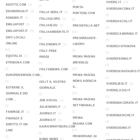
(1)
VIVERE.IT
(23)
EDOTTO.COM
(4)
(7)
PORTA-
VIVEREANCONA.IT
EDUNEWS24.IT
(4)
ITALIA SERA.IT
(2)
PORTESE.COM
(4)
EGNEWS.IT
(1)
ITALIA24.ORG
(1)
(2)
VIVEREASCOLI.IT
EMILIAPOST
(0)
ITALIA26.EU
(1)
PRESSITALIA.NET
(3)
EMILIAPOST.IT
(3)
ITALIAAMBIENTE.IT
(10)
VIVERECAMERINO.IT
ENTI LOCALI
(9)
PRESSREADER -
(5)
ONLINE
LIBERO
ITALONEWS.IT
(1)
VIVERECIVITANOVA
(93)
(2)
ITALY FREE
(1)
EQUITALIA
(1)
PRIMA PAGINA
PRESS
VIVEREFERMO.IT
ETRIBUNA.COM
(MENSILE)
(1)
(3)
(1)
(17)
ITALY24NEWS.COM
VIVEREGIOIATAURO.I
EUROPENEWSOK.COM
PRIMA PAGINA
(1)
(1)
NEWS AGENZIA
(1)
IVG.IT IL VOSTRO
VIVEREJESI.IT
(2)
S...
EUTEKNE IL
GIORNALE
VIVERELAZIO.IT
(16)
GIORNALE DEI
(1)
(1)
COM...
PRIMA PAGINA
JOB SOCIAL
(1)
VIVEREMACERATA.IT
SETTIMANALE
(1)
JULIENEWS.IT
(1)
(4)
(1)
FANPAGE.IT
(1)
JUORNO.IT
(0)
VIVEREMARCHE.IT
PRIMA-
FINANZA E
JUORNO.IT
(3)
(2)
PAGINA.COM
DIRITTO.IT ON-
KAIROSPARTNERS.COM
VIVEREOSIMO.IT
(27)
LINE
(1)
(1)
PRIMOPIANO 24
(2)
KONG NEWS
(1)