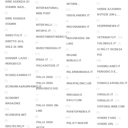
DIRE AGENZIA DI
(1)
(1)
INTERN...
STAMPA NAZI...
INTERNATIONAL
VERDE AZZURRO
(52)
(2)
WEB POST
NOTIZIE (ON-L...
OSSOLANEWS.IT
DIRE AGENZIA
(1)
(1)
(5)
STAMPA
INTERVALLI
(1)
VESPERNEWS.IT
PADOVANEWS.IT
(1)
INTOPIC.IT
(1)
(1)
(68)
DIRECTIO.IT
(1)
INVESTIMENTINEWS.IT
VETRINATV.IT
(29)
PADOVAOGGI ON
DIRITTO 24 IL
(3)
VGLOBALE.IT
(3)
LINE
SOLE 24 ORE
INVESTIREOGGI.IT
(1)
VI PIÙ.IT VICENZA
(1)
(17)
PIÙ
PAGINE
DOSSIER LAZIO -
IPSOA.IT
(6)
MONACI.IT
(48)
PERIODICO
ITACANOTIZIE.IT
(1)
VIAEMILIANET.IT
(1)
(2)
PERIODICO E...
PALERMOMANIA.IT
ECODELSANNIO.IT
ITALIA OGGI
(174)
(2)
(4)
(1)
ITALIA OGGI
VIGNACLARABLOG.IT
PANATHLONCLUB
ECONOMIA&RISPARMIO.IT
(PERIODICO DEI
(1)
(1)
(2)
...
VIRGILIO.IT
(7)
PERIODICO
ECONOMY
(1)
DAILY.COM
VIRGILIO.IT
(13)
MAGAZINE
ITALIA OGGI ON-
(23)
VISTOSULWEB.COM
(14)
LINE
POINTOFNEWS.IT
(0)
ECOSEVEN.NET
(8)
(30)
VIVERE FANO
(1)
(9)
ITALIA OGGI
POLICY MAKER
VIVERE SRL
(1)
EDILTECNO,IT
(1)
SETTE