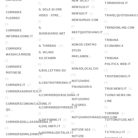
EMPOLESE
NEW SICILY
(1)
TORINOOGGI.IT
(1)
(4)
NEWS110.IT
(3)
(1)
IL SOLE 24 ORE
CORRIERE
NEWS24.IT
(1)
VIDEO - STRE...
TRAVELQUOTIDIANO.
FLEGREO
NEWSUPDAY.COM
(2)
(1)
(3)
(1)
IL
TRENDONLINE.COM
CORRIERE
NEXTQUOTIDIANO.IT
SUSSIDIARIO.NET
(10)
INFORMAZIONE.IT
(1)
(2)
TRIBUNA
(2)
NOMOS CENTRO
IL TIRRENO
(10)
ECONOMICA
CORRIERE
STUDI
(1)
IL VELINO
MASSACARRESE
PARLAMEN...
AG.STAMPA
TRIBUNA
(2)
(1)
POLITICA WEB.IT
(6)
CORRIERE
NONSOLOCALCIO
(2)
ILBOLLETTINO.EU
PISTOIESE
(23)
TRISTEMONDO.IT
(6)
(5)
NOTIZIARIO
(4)
ILCENTROTIRRENO.IT
CORRIERE.IT
(1)
FINANZIARIO
TRUE-NEWS.IT
(1)
(9)
CORRIEREADRIATICO.IT
(0)
ILCORRIEREDIBOLOGNA.IT
TUONO NEWS ON-
(2)
NOTIZIARIO
LINE
(2)
CORRIERECOMUNICAZIONE.IT
FLEGREO
(2)
ILCORRIEREDIFIRENZE.IT
QU...
(4)
TURIWEB
(1)
(2)
(1)
NOTIZIARIOFINANZIARIO.COM
ILDIFFORME.IT
(4)
TUTTONOTIZIE.NET
CORRIEREDELLASARDEGNA.IT
(1)
(0)
ILDOLOMITI.IT
(1)
(2)
NOTIZIE H24
(1)
TV.TISCALI.IT
(1)
ILGIORNALEDITALIA.IT
CORRIEREDIPALERMO.IT
NOTIZIE