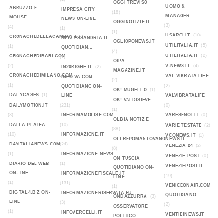
OGGI TREVISO
UOMO &
ABRUZZO E
IMPRESA CITY
(18)
MANAGER
MOLISE
NEWS ON-LINE
OGGINOTIZIE.IT
(3)
(4)
(1)
(1)
USARCI.IT
(10)
CRONACHEDELLACAMPANIA.IT
IN.ALESSANDRIA.IT
OGLIOPONEWS.IT
UTILITALIA.IT
(5)
(1)
QUOTIDIAN...
(4)
UTILITALIA.IT
(2)
CRONACHEDIBARI.COM
(1)
OIPA
(2)
V-NEWS.IT
(4)
IN20RIGHE.IT
(2)
MAGAZINE.IT
CRONACHEDIMILANO.COM
VAL VIBRATA LIFE
INFOIVA.COM
(2)
(1)
(2)
QUOTIDIANO ON-
OK! MUGELLO
(1)
DAILYCASES
(1)
LINE
VALVIBRATALIFE
OK! VALDISIEVE
DAILYMOTION.IT
(231)
(0)
(1)
(3)
INFORMAMOLISE.COM
VARESENOI.IT
(0)
OLBIA NOTIZIE
DALLA PLATEA
(10)
VARIE TESTATE
(2)
(88)
(10)
INFORMAZIONE.IT
VCONEWS.IT
(1)
OLTREPOMANTOVANONEWS.IT
DAYITALIANEWS.COM
(24)
VENEZIA 24
(2)
(8)
(1)
INFORMAZIONE.NEWS
VENEZIE POST
(0)
ON TUSCIA
DIARIO DEL WEB
(1)
VENEZIEPOST.IT
QUOTIDIANO ON-
ON-LINE
INFORMAZIONEFISCALE.IT
(19)
LINE
(1)
(131)
VENICEONAIR.COM
(1)
DIGITAL4.BIZ ON-
INFORMAZIONERISERVATA.EU
QUOTIDIANO ...
ONDAZZURRA
(3)
LINE
(3)
(2)
OSSERVATORE
(1)
INFOVERCELLI.IT
VENTIDINEWS.IT
POLITICO