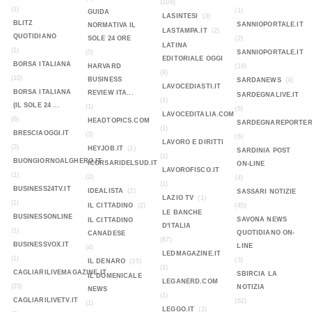
(108)
(1)
(1)
GUIDA
LASINTESI
(3)
BLITZ
SANNIOPORTALE.IT
NORMATIVA IL
LASTAMPA.IT
(2)
QUOTIDIANO
SOLE 24 ORE
(2)
LATINA
(1)
(5)
SANNIOPORTALE.IT
EDITORIALE OGGI
BORSA ITALIANA
HARVARD
(18)
(9)
(10)
BUSINESS
SARDANEWS
(4)
LAVOCEDIASTI.IT
BORSA ITALIANA
REVIEW ITA...
SARDEGNALIVE.IT
(1)
(IL SOLE 24 ...
(1)
(8)
LAVOCEDITALIA.COM
(6)
HEADTOPICS.COM
SARDEGNAREPORTER
(1)
BRESCIAOGGI.IT
(3)
(6)
LAVORO E DIRITTI
(2)
HEYJOB.IT
(1)
SARDINIA POST
(1)
BUONGIORNOALGHERO.IT
ICORSARIDELSUD.IT
ON-LINE
LAVOROFISCO.IT
(1)
(2)
(4)
(1)
BUSINESS24TV.IT
IDEALISTA
(2)
SASSARI NOTIZIE
LAZIO TV
(1)
(1)
IL CITTADINO
(2)
(45)
LE BANCHE
BUSINESSONLINE
SAVONA NEWS
IL CITTADINO
D'ITALIA
(1)
QUOTIDIANO ON-
CANADESE
(67)
BUSINESSVOX.IT
LINE
(4)
LEDMAGAZINE.IT
(1)
(3)
IL DENARO
(35)
(1)
CAGLIARILIVEMAGAZINE.IT
SBIRCIA LA
IL DOMENICALE
LEGANERD.COM
(23)
NOTIZIA
NEWS
(1)
CAGLIARILIVETV.IT
(62)
(1)
LEGGO.IT
(2)