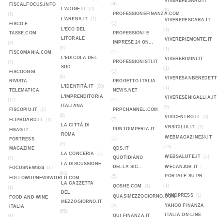
VIVEREPESARO.IT
(4)
FISCALFOCUS.INFO
L'ADIGE.IT
(0)
(6)
PROFESSIONEFINANZA.COM
(1)
L'ARENA.IT
(1)
VIVEREPESCARA.IT
(1)
FISCO E
L'ECO DEL
(1)
TASSE.COM
PROFESSIONI E
LITORALE
VIVEREPIEMONTE.IT
IMPRESE 24 ON...
(3)
(9)
(1)
(1)
FISCOMANIA.COM
L'EDICOLA DEL
VIVERERIMINI.IT
PROFESSIONISTI.IT
(3)
SUD
(1)
(1)
FISCOOGGI
(8)
VIVERESANBENEDETT
RIVISTA
PROGETTO ITALIA
L'IDENTITÀ.IT
(20)
(1)
TELEMATICA
NEWS.NET
L'IMPRENDITORIA
VIVERESENIGALLIA.IT
(17)
(1)
ITALIANA
(5)
FISCOPIU.IT
(2)
PRPCHANNEL.COM
(9)
VIVICENTRO.IT
(3)
(7)
FLIPBOARD.IT
(1)
LA CITTÀ DI
VRSICILIA.IT
(1)
PUNTOIMPERIA.IT
FMAG.IT -
ROMA
WEBMAGAZINE24.IT
(1)
FORTRESS
(3)
(23)
MAGAZINE
QDS.IT
LA CONCERIA
(1)
WEBSALUTE.IT
(1)
QUOTIDIANO
(7)
LA DISCUSSIONE
DELLA SIC...
WECANJOB.IT -
FOCUSNEWS24
(1)
(93)
PORTALE SU PR...
(5)
FOLLOWUPNEWSWORLD.COM
LA GAZZETTA
(1)
QOSHE.COM
(1)
(1)
DEL
WINDPRESS
(1)
QUASIMEZZOGIORNO.COM
FOOD AND WINE
MEZZOGIORNO.IT
YAHOO FINANZA
(3)
ITALIA
(65)
ITALIA ON-LINE
QUI FINANZA.IT
(1)