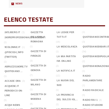
📦
NEWS
ELENCO TESTATE
(1)
247LIBERO.IT
(5)
GAZZETTA
LA LEGGE PER
DELL'EMILIA
TUTTI.IT
QUOTIDIANOCONTRIB
24OREPROFESSIONALE.ILSOLE24...
ROMAGNA
(16)
(3)
(1)
(1)
LA MESCOLANZA
QUOTIDIANODIBARI.I
9COLONNE.IT
(1)
GAZZETTA DI
(1)
(54)
@FISCO24_INFO
FIRENZE
LA MIA PARTITA
QUOTIDIANODIPUGLIA
(TWITTER)
(3)
IVA ON-LINE
(2)
(1)
GAZZETTA DI
(2)
QUOTIDIANONAZIONA
ABRUZZO24ORE.TV
GENOVA
LA NOTIFICA.IT
(1)
QUOTIDIANO ...
(7)
(12)
RADIO
(1)
GAZZETTA DI
LA NUOVA DEL
PARLAMENTARE
ACCADE ORA
(3)
MILANO
SUD
(1)
ACQUESE.IT
(1)
(1)
RADIO RADICALE
PERIODICO ON-
GAZZETTA DI
LA PROVINCIA
(5)
LINE
MODENA
DEL SULCIS IGL...
RADIO RAI 1
(4)
(5)
(8)
(1)
ACQUI NEWS
RADIO STUDIO90
GAZZETTA DI