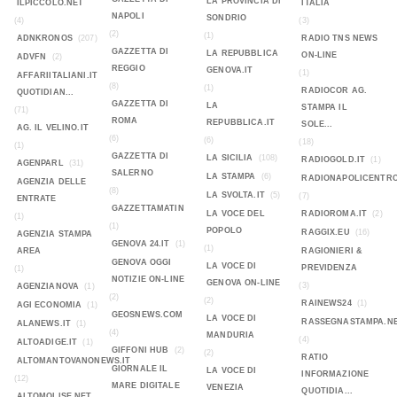
LA PROVINCIA DI
ILPICCOLO.NET
ITALIA
NAPOLI
SONDRIO
(4)
(3)
(2)
(1)
ADNKRONOS
(207)
RADIO TNS NEWS
GAZZETTA DI
LA REPUBBLICA
ON-LINE
ADVFN
(2)
REGGIO
GENOVA.IT
(1)
AFFARIITALIANI.IT
(8)
(1)
RADIOCOR AG.
QUOTIDIAN...
GAZZETTA DI
LA
STAMPA IL
(71)
ROMA
REPUBBLICA.IT
SOLE...
AG. IL VELINO.IT
(6)
(6)
(18)
(1)
GAZZETTA DI
LA SICILIA
(108)
RADIOGOLD.IT
(1)
AGENPARL
(31)
SALERNO
LA STAMPA
(6)
RADIONAPOLICENTR
AGENZIA DELLE
(8)
LA SVOLTA.IT
(5)
(7)
ENTRATE
GAZZETTAMATIN
LA VOCE DEL
RADIOROMA.IT
(2)
(1)
(1)
POPOLO
RAGGIX.EU
(16)
AGENZIA STAMPA
GENOVA 24.IT
(1)
(1)
AREA
RAGIONIERI &
GENOVA OGGI
LA VOCE DI
PREVIDENZA
(1)
NOTIZIE ON-LINE
GENOVA ON-LINE
(3)
AGENZIANOVA
(1)
(2)
(2)
RAINEWS24
(1)
AGI ECONOMIA
(1)
GEOSNEWS.COM
LA VOCE DI
RASSEGNASTAMPA.N
ALANEWS.IT
(1)
(4)
MANDURIA
(4)
ALTOADIGE.IT
(1)
GIFFONI HUB
(2)
(2)
RATIO
ALTOMANTOVANONEWS.IT
GIORNALE IL
LA VOCE DI
INFORMAZIONE
(12)
MARE DIGITALE
VENEZIA
QUOTIDIA...
ALTOMOLISE.NET