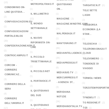
(21)
(10)
METROPOLITANO.IT
QUOTIDIANO
TARGATOCN.IT
(0)
CONDOMINIO ON-
(1)
ON...
TELE SETTE
LINE QUOTIDIA...
IL MILLIMETRO
(1)
LAGHI
(2)
(22)
MAGAZINE
(3)
(2)
CONFASSACIAZIONI.EU
IL MONDO
MAGAZINE.WINDTRE.COM
TELEBORSA
(1)
SETTIMANALE
(34)
ECONOMIA (LA
CONFASSOCIAZIONI
(3)
MALPENSA24.IT
STAM...
PORTALE/BLOG
IL NUOVO
(1)
(1)
(30)
RIFORMISTA ON-
MANTOVAUNO.IT
TELEISCHIA
(1)
CONFEDERAZIONEAEPI.IT
LINE
(89)
TELEROMAGNA24.IT
(1)
(1)
MEDIAINTELLIGENCE.CLOUD
(1)
CONTROCAMPUS.IT
IL PICCOLO
(36)
TELEVOMERO
(1)
(2)
TRISETTIMANALE
MEDIAPRESS24.IT
TENDENZE DI
CORCOM -
(1)
(6)
VIAGGIO
CORRIERE
IL PICCOLO.NET
MEDIASUD.TV
(2)
(2)
COMUNICAZ...
(1)
MERCURPRESS.IT
TERMOLI NEWS
(3)
IL PORTAVOCE.IT
- AGENZIA ST...
(1)
CORRIERE DELLA
(3)
(3)
TERZOTEMPOSPORTMA
SERA
IL QUOTIDIANO
MERIDIANA
(4)
(4)
DEL SUD
NOTIZIE
TFNEWS.IT
(5)
CORRIERE
(1)
(34)
TG REGIONE.IT
(2)
DELL’UMBRIA.IT
IL QUOTIDIANO
MERIDIANOITALIA.TV
TG5
(1)
(17)