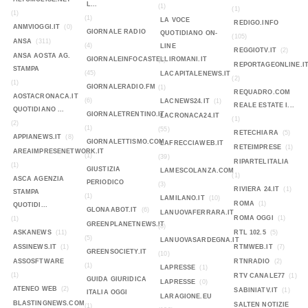
L...
(1)
(1)
(1)
(1)
LA VOCE
REDIGO.INFO
ANMVIOGGI.IT
(0)
GIORNALE RADIO
QUOTIDIANO ON-
(105)
ANSA
(311)
(4)
LINE
REGGIOTV.IT
(2)
ANSA AOSTA AG.
GIORNALEINFOCASTELLIROMANI.IT
(2)
REPORTAGEONLINE.I
STAMPA
(45)
LACAPITALENEWS.IT
(2)
(1)
GIORNALERADIO.FM
(1)
REQUADRO.COM
AOSTACRONACA.IT
(6)
LACNEWS24.IT
(1)
REALE ESTATE I...
QUOTIDIANO ...
GIORNALETRENTINO.IT
LACRONACA24.IT
(1)
(2)
(1)
(55)
RETECHIARA
(5)
APPIANEWS.IT
(8)
GIORNALETTISMO.COM
LAFRECCIAWEB.IT
RETEIMPRESE
(1)
AREAIMPRESENETWORK.IT
(1)
(39)
RIPARTELITALIA
(1)
GIUSTIZIA
LAMESCOLANZA.COM
(1)
ASCA AGENZIA
PERIODICO
(3)
RIVIERA 24.IT
(1)
STAMPA
(1)
LAMILANO.IT
(10)
ROMA
(1)
QUOTIDI...
GLONAABOT.IT
(6)
LANUOVAFERRARA.IT
ROMA OGGI
(1)
(1)
GREENPLANETNEWS.IT
(8)
ASKANEWS
(11)
RTL 102.5
(5)
(5)
LANUOVASARDEGNA.IT
ASSINEWS.IT
(1)
RTMWEB.IT
(7)
GREENSOCIETY.IT
(10)
ASSOSFTWARE
RTNRADIO
(2)
(1)
LAPRESSE
(1)
(1)
RTV CANALE77
(1)
GUIDA GIURIDICA
LAPRESSE
(0)
ATENEO WEB
(2)
SABINIATV.IT
(1)
ITALIA OGGI
LARAGIONE.EU
BLASTINGNEWS.COM
SALTEN NOTIZIE
(1)