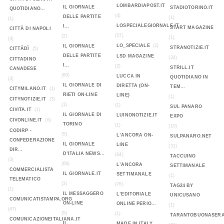
LOMBARDIAPOST.IT
IL GIORNALE
STADIOTORINO.IT
QUOTIDIANO...
(4)
DELLE PARTITE
(1)
(1)
LOSPECIALEGIORNALE.IT
I...
START MAGAZINE
CITTÀ DI NAPOLI
(57)
(2)
(1)
(4)
LO_SPECIALE
(2)
IL GIORNALE
STRANOTIZIE.IT
CITTÀDÌ
(5)
DELLE PARTITE
LSD MAGAZINE
(24)
CITTADINO
I...
(2)
STRILL.IT
CANADESE
(60)
LUCCA IN
QUOTIDIANO IN
(3)
IL GIORNALE DI
DIRETTA (ON-
TEM...
CITYMILANO.IT
(1)
RIETI ON-LINE
LINE)
(1)
CITYNOTIZIE.IT
(3)
(1)
(1)
SUL PANARO
CIVITA.IT
(1)
IL GIORNALE DI
LUINONOTIZIE.IT
EXPO
CIVONLINE.IT
(6)
TORINO
(1)
(10)
CODIRP -
(5)
L’ANCORA ON-
SULPANARO.NET
CONFEDERAZIONE
IL GIORNALE
LINE
(31)
DIR...
D’ITALIA NEWS...
(64)
TACCUINO
(3)
(68)
L’ANCORA
SETTIMANALE
COMMERCIALISTA
IL GIORNALE.IT
SETTIMANALE
(1)
TELEMATICO
(3)
(76)
TAG24 BY
(1)
IL MESSAGGERO
L’EDITORIALE
UNICUSANO
COMUNICATISTAMPA.ORG
ON-LINE
ONLINE PERIO...
(1)
(47)
(5)
(1)
TARANTOBUONASERA
COMUNICAZIONEITALIANA.IT
IL
MADE IN ITALY