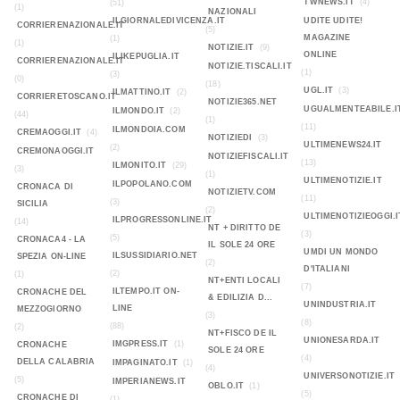
TWNEWS.IT
(4)
(51)
(1)
NAZIONALI
ILGIORNALEDIVICENZA.IT
UDITE UDITE!
CORRIERENAZIONALE.IT
(5)
MAGAZINE
(1)
(1)
NOTIZIE.IT
(9)
ONLINE
ILIKEPUGLIA.IT
CORRIERENAZIONALE.IT
NOTIZIE.TISCALI.IT
(1)
(3)
(0)
(18)
UGL.IT
(3)
ILMATTINO.IT
(2)
CORRIERETOSCANO.IT
NOTIZIE365.NET
UGUALMENTEABILE.I
ILMONDO.IT
(2)
(44)
(1)
(11)
ILMONDOIA.COM
CREMAOGGI.IT
(4)
NOTIZIEDI
(3)
ULTIMENEWS24.IT
(2)
CREMONAOGGI.IT
NOTIZIEFISCALI.IT
(13)
ILMONITO.IT
(29)
(3)
(1)
ULTIMENOTIZIE.IT
ILPOPOLANO.COM
CRONACA DI
NOTIZIETV.COM
(11)
(3)
SICILIA
(2)
ULTIMENOTIZIEOGGI.I
ILPROGRESSONLINE.IT
(14)
NT + DIRITTO DE
(3)
(5)
CRONACA4 - LA
IL SOLE 24 ORE
UMDI UN MONDO
ILSUSSIDIARIO.NET
SPEZIA ON-LINE
(2)
D'ITALIANI
(2)
(1)
NT+ENTI LOCALI
(7)
ILTEMPO.IT ON-
CRONACHE DEL
& EDILIZIA D...
UNINDUSTRIA.IT
LINE
MEZZOGIORNO
(3)
(8)
(88)
(2)
NT+FISCO DE IL
UNIONESARDA.IT
IMGPRESS.IT
(1)
CRONACHE
SOLE 24 ORE
(4)
DELLA CALABRIA
IMPAGINATO.IT
(1)
(4)
UNIVERSONOTIZIE.IT
(5)
IMPERIANEWS.IT
OBLO.IT
(1)
(5)
CRONACHE DI
(1)