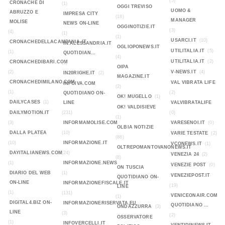
(5)
CRONACHE DI
(1)
OGGI TREVISO
UOMO &
ABRUZZO E
IMPRESA CITY
(18)
MANAGER
MOLISE
NEWS ON-LINE
OGGINOTIZIE.IT
(3)
(4)
(1)
(1)
USARCI.IT
(10)
CRONACHEDELLACAMPANIA.IT
IN.ALESSANDRIA.IT
OGLIOPONEWS.IT
UTILITALIA.IT
(5)
(1)
QUOTIDIAN...
(4)
UTILITALIA.IT
(2)
CRONACHEDIBARI.COM
(1)
OIPA
(2)
V-NEWS.IT
(4)
IN20RIGHE.IT
(2)
MAGAZINE.IT
CRONACHEDIMILANO.COM
VAL VIBRATA LIFE
INFOIVA.COM
(2)
(1)
(2)
QUOTIDIANO ON-
OK! MUGELLO
(1)
DAILYCASES
(1)
LINE
VALVIBRATALIFE
OK! VALDISIEVE
DAILYMOTION.IT
(231)
(0)
(1)
(3)
INFORMAMOLISE.COM
VARESENOI.IT
(0)
OLBIA NOTIZIE
DALLA PLATEA
(10)
VARIE TESTATE
(2)
(88)
(10)
INFORMAZIONE.IT
VCONEWS.IT
(1)
OLTREPOMANTOVANONEWS.IT
DAYITALIANEWS.COM
(24)
VENEZIA 24
(2)
(8)
(1)
INFORMAZIONE.NEWS
VENEZIE POST
(0)
ON TUSCIA
DIARIO DEL WEB
(1)
VENEZIEPOST.IT
QUOTIDIANO ON-
ON-LINE
INFORMAZIONEFISCALE.IT
(19)
LINE
(1)
(131)
VENICEONAIR.COM
(1)
DIGITAL4.BIZ ON-
INFORMAZIONERISERVATA.EU
QUOTIDIANO ...
ONDAZZURRA
(3)
LINE
(3)
(2)
OSSERVATORE
(1)
INFOVERCELLI.IT