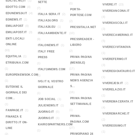
EDILTECNO,IT
(1)
SETTE
(1)
VIVERE.IT
(23)
EDOTTO.COM
(4)
(7)
PORTA-
VIVEREANCONA.IT
EDUNEWS24.IT
(4)
ITALIA SERA.IT
(2)
PORTESE.COM
(4)
EGNEWS.IT
(1)
ITALIA24.ORG
(1)
(2)
VIVEREASCOLI.IT
EMILIAPOST
(0)
ITALIA26.EU
(1)
PRESSITALIA.NET
(3)
EMILIAPOST.IT
(3)
ITALIAAMBIENTE.IT
(10)
VIVERECAMERINO.IT
ENTI LOCALI
(9)
PRESSREADER -
(5)
ONLINE
LIBERO
ITALONEWS.IT
(1)
VIVERECIVITANOVA
(93)
(2)
ITALY FREE
(1)
EQUITALIA
(1)
PRIMA PAGINA
PRESS
VIVEREFERMO.IT
ETRIBUNA.COM
(MENSILE)
(1)
(3)
(1)
(17)
ITALY24NEWS.COM
VIVEREGIOIATAURO.I
EUROPENEWSOK.COM
PRIMA PAGINA
(1)
(1)
NEWS AGENZIA
(1)
IVG.IT IL VOSTRO
VIVEREJESI.IT
(2)
S...
EUTEKNE IL
GIORNALE
VIVERELAZIO.IT
(16)
GIORNALE DEI
(1)
(1)
COM...
PRIMA PAGINA
JOB SOCIAL
(1)
VIVEREMACERATA.IT
SETTIMANALE
(1)
JULIENEWS.IT
(1)
(4)
(1)
FANPAGE.IT
(1)
JUORNO.IT
(0)
VIVEREMARCHE.IT
PRIMA-
FINANZA E
JUORNO.IT
(3)
(2)
PAGINA.COM
DIRITTO.IT ON-
KAIROSPARTNERS.COM
VIVEREOSIMO.IT
(27)
LINE
(1)
(1)
PRIMOPIANO 24
(2)