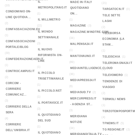
IL
MADE IN ITALY
(21)
(10)
METROPOLITANO.IT
QUOTIDIANO
TARGATOCN.IT
(0)
CONDOMINIO ON-
(1)
ON...
TELE SETTE
LINE QUOTIDIA...
IL MILLIMETRO
(1)
LAGHI
(2)
(22)
MAGAZINE
(3)
(2)
CONFASSACIAZIONI.EU
IL MONDO
MAGAZINE.WINDTRE.COM
TELEBORSA
(1)
SETTIMANALE
(34)
ECONOMIA (LA
CONFASSOCIAZIONI
(3)
MALPENSA24.IT
STAM...
PORTALE/BLOG
IL NUOVO
(1)
(1)
(30)
RIFORMISTA ON-
MANTOVAUNO.IT
TELEISCHIA
(1)
CONFEDERAZIONEAEPI.IT
LINE
(89)
TELEROMAGNA24.IT
(1)
(1)
MEDIAINTELLIGENCE.CLOUD
(1)
CONTROCAMPUS.IT
IL PICCOLO
(36)
TELEVOMERO
(1)
(2)
TRISETTIMANALE
MEDIAPRESS24.IT
TENDENZE DI
CORCOM -
(1)
(6)
VIAGGIO
CORRIERE
IL PICCOLO.NET
MEDIASUD.TV
(2)
(2)
COMUNICAZ...
(1)
MERCURPRESS.IT
TERMOLI NEWS
(3)
IL PORTAVOCE.IT
- AGENZIA ST...
(1)
CORRIERE DELLA
(3)
(3)
TERZOTEMPOSPORTMA
SERA
IL QUOTIDIANO
MERIDIANA
(4)
(4)
DEL SUD
NOTIZIE
TFNEWS.IT
(5)
CORRIERE
(1)
(34)
TG REGIONE.IT
(2)
DELL’UMBRIA.IT
IL QUOTIDIANO
MERIDIANOITALIA.TV