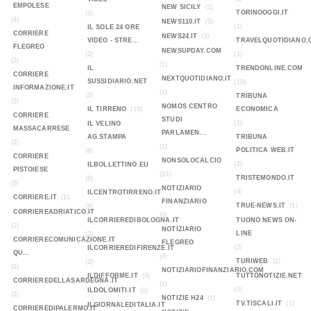
EMPOLESE
NEW SICILY
(1)
TORINOOGGI.IT
(1)
(4)
NEWS110.IT
(3)
(1)
IL SOLE 24 ORE
CORRIERE
NEWS24.IT
(1)
VIDEO - STRE...
TRAVELQUOTIDIANO.
FLEGREO
NEWSUPDAY.COM
(2)
(1)
(3)
(1)
IL
TRENDONLINE.COM
CORRIERE
NEXTQUOTIDIANO.IT
SUSSIDIARIO.NET
(10)
INFORMAZIONE.IT
(1)
(2)
TRIBUNA
(2)
NOMOS CENTRO
IL TIRRENO
(10)
ECONOMICA
CORRIERE
STUDI
(1)
IL VELINO
MASSACARRESE
PARLAMEN...
AG.STAMPA
TRIBUNA
(2)
(1)
POLITICA WEB.IT
(6)
CORRIERE
NONSOLOCALCIO
(2)
ILBOLLETTINO.EU
PISTOIESE
(23)
TRISTEMONDO.IT
(6)
(5)
NOTIZIARIO
(4)
ILCENTROTIRRENO.IT
CORRIERE.IT
(1)
FINANZIARIO
TRUE-NEWS.IT
(1)
(9)
CORRIEREADRIATICO.IT
(0)
ILCORRIEREDIBOLOGNA.IT
TUONO NEWS ON-
(2)
NOTIZIARIO
LINE
(2)
CORRIERECOMUNICAZIONE.IT
FLEGREO
(2)
ILCORRIEREDIFIRENZE.IT
QU...
(4)
TURIWEB
(1)
(2)
(1)
NOTIZIARIOFINANZIARIO.COM
ILDIFFORME.IT
(4)
TUTTONOTIZIE.NET
CORRIEREDELLASARDEGNA.IT
(1)
(0)
ILDOLOMITI.IT
(1)
(2)
NOTIZIE H24
(1)
TV.TISCALI.IT
(1)
ILGIORNALEDITALIA.IT
CORRIEREDIPALERMO.IT