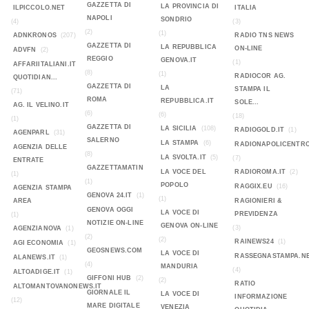
GAZZETTA DI
LA PROVINCIA DI
ILPICCOLO.NET
ITALIA
NAPOLI
SONDRIO
(4)
(3)
(2)
(1)
ADNKRONOS
(207)
RADIO TNS NEWS
GAZZETTA DI
LA REPUBBLICA
ON-LINE
ADVFN
(2)
REGGIO
GENOVA.IT
(1)
AFFARIITALIANI.IT
(8)
(1)
RADIOCOR AG.
QUOTIDIAN...
GAZZETTA DI
LA
STAMPA IL
(71)
ROMA
REPUBBLICA.IT
SOLE...
AG. IL VELINO.IT
(6)
(6)
(18)
(1)
GAZZETTA DI
LA SICILIA
(108)
RADIOGOLD.IT
(1)
AGENPARL
(31)
SALERNO
LA STAMPA
(6)
RADIONAPOLICENTR
AGENZIA DELLE
(8)
LA SVOLTA.IT
(5)
(7)
ENTRATE
GAZZETTAMATIN
LA VOCE DEL
RADIOROMA.IT
(2)
(1)
(1)
POPOLO
RAGGIX.EU
(16)
AGENZIA STAMPA
GENOVA 24.IT
(1)
(1)
AREA
RAGIONIERI &
GENOVA OGGI
LA VOCE DI
PREVIDENZA
(1)
NOTIZIE ON-LINE
GENOVA ON-LINE
(3)
AGENZIANOVA
(1)
(2)
(2)
RAINEWS24
(1)
AGI ECONOMIA
(1)
GEOSNEWS.COM
LA VOCE DI
RASSEGNASTAMPA.N
ALANEWS.IT
(1)
(4)
MANDURIA
(4)
ALTOADIGE.IT
(1)
GIFFONI HUB
(2)
(2)
RATIO
ALTOMANTOVANONEWS.IT
GIORNALE IL
LA VOCE DI
INFORMAZIONE
(12)
MARE DIGITALE
VENEZIA