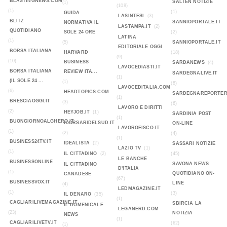
BLASTINGNEWS.COM
SALTEN NOTIZIE
(1)
(108)
(1)
(1)
GUIDA
LASINTESI
(3)
BLITZ
SANNIOPORTALE.IT
NORMATIVA IL
LASTAMPA.IT
(2)
QUOTIDIANO
SOLE 24 ORE
(2)
LATINA
(1)
(5)
SANNIOPORTALE.IT
EDITORIALE OGGI
BORSA ITALIANA
HARVARD
(18)
(9)
(10)
BUSINESS
SARDANEWS
(4)
LAVOCEDIASTI.IT
BORSA ITALIANA
REVIEW ITA...
SARDEGNALIVE.IT
(1)
(IL SOLE 24 ...
(1)
(8)
LAVOCEDITALIA.COM
(6)
HEADTOPICS.COM
SARDEGNAREPORTER
(1)
BRESCIAOGGI.IT
(3)
(6)
LAVORO E DIRITTI
(2)
HEYJOB.IT
(1)
SARDINIA POST
(1)
BUONGIORNOALGHERO.IT
ICORSARIDELSUD.IT
ON-LINE
LAVOROFISCO.IT
(1)
(2)
(4)
(1)
BUSINESS24TV.IT
IDEALISTA
(2)
SASSARI NOTIZIE
LAZIO TV
(1)
(1)
IL CITTADINO
(2)
(45)
LE BANCHE
BUSINESSONLINE
SAVONA NEWS
IL CITTADINO
D'ITALIA
(1)
QUOTIDIANO ON-
CANADESE
(67)
BUSINESSVOX.IT
LINE
(4)
LEDMAGAZINE.IT
(1)
(3)
IL DENARO
(35)
(1)
CAGLIARILIVEMAGAZINE.IT
SBIRCIA LA
IL DOMENICALE
LEGANERD.COM
(23)
NOTIZIA
NEWS
(1)
CAGLIARILIVETV.IT
(62)
(1)