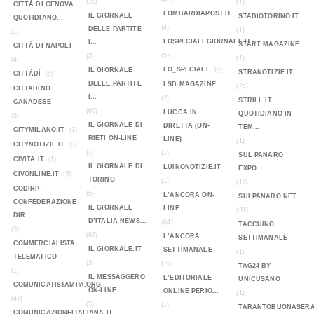
(10)
(1)
CITTÀ DI GENOVA
LOMBARDIAPOST.IT
IL GIORNALE
STADIOTORINO.IT
QUOTIDIANO...
(4)
DELLE PARTITE
(1)
(1)
LOSPECIALEGIORNALE.IT
I...
START MAGAZINE
CITTÀ DI NAPOLI
(57)
(2)
(1)
(4)
LO_SPECIALE
(2)
IL GIORNALE
STRANOTIZIE.IT
CITTÀDÌ
(5)
DELLE PARTITE
LSD MAGAZINE
(24)
CITTADINO
I...
(2)
STRILL.IT
CANADESE
(60)
LUCCA IN
QUOTIDIANO IN
(3)
IL GIORNALE DI
DIRETTA (ON-
TEM...
CITYMILANO.IT
(1)
RIETI ON-LINE
LINE)
(1)
CITYNOTIZIE.IT
(3)
(1)
(1)
SUL PANARO
CIVITA.IT
(1)
IL GIORNALE DI
LUINONOTIZIE.IT
EXPO
CIVONLINE.IT
(6)
TORINO
(1)
(10)
CODIRP -
(5)
L’ANCORA ON-
SULPANARO.NET
CONFEDERAZIONE
IL GIORNALE
LINE
(31)
DIR...
D’ITALIA NEWS...
(64)
TACCUINO
(3)
(68)
L’ANCORA
SETTIMANALE
COMMERCIALISTA
IL GIORNALE.IT
SETTIMANALE
(1)
TELEMATICO
(3)
(76)
TAG24 BY
(1)
IL MESSAGGERO
L’EDITORIALE
UNICUSANO
COMUNICATISTAMPA.ORG
ON-LINE
ONLINE PERIO...
(1)
(47)
(5)
(1)
TARANTOBUONASERA
COMUNICAZIONEITALIANA.IT