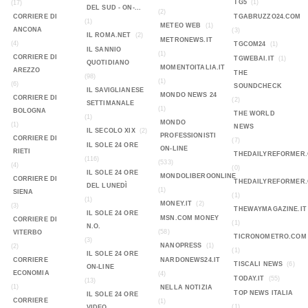
TG5
(1)
(17)
DEL SUD - ON-...
(2)
CORRIERE DI
TGABRUZZO24.COM
(1)
METEO WEB
(1)
ANCONA
(3)
IL ROMA.NET
(2)
METRONEWS.IT
(4)
TGCOM24
(1)
IL SANNIO
(1)
CORRIERE DI
TGWEBAI.IT
(1)
QUOTIDIANO
MOMENTOITALIA.IT
AREZZO
THE
(98)
(1)
(6)
SOUNDCHECK
IL SAVIGLIANESE
MONDO NEWS 24
CORRIERE DI
(2)
SETTIMANALE
(1)
BOLOGNA
THE WORLD
(1)
MONDO
(1)
NEWS
IL SECOLO XIX
(2)
PROFESSIONISTI
CORRIERE DI
(7)
IL SOLE 24 ORE
ON-LINE
RIETI
THEDAILYREFORMER
(116)
(533)
(4)
(0)
IL SOLE 24 ORE
MONDOLIBEROONLINE
CORRIERE DI
THEDAILYREFORMER
DEL LUNEDÌ
(1)
SIENA
(1)
(1)
MONEY.IT
(2)
(3)
THEWAYMAGAZINE.IT
IL SOLE 24 ORE
MSN.COM MONEY
CORRIERE DI
(1)
N.O.
(58)
VITERBO
TICRONOMETRO.COM
(3)
NANOPRESS
(1)
(2)
(1)
IL SOLE 24 ORE
CORRIERE
NARDONEWS24.IT
TISCALI NEWS
(6)
ON-LINE
ECONOMIA
(4)
TODAY.IT
(55)
(13)
(1)
NELLA NOTIZIA
TOP NEWS ITALIA
IL SOLE 24 ORE
CORRIERE
(1)
(1)
VIDEO