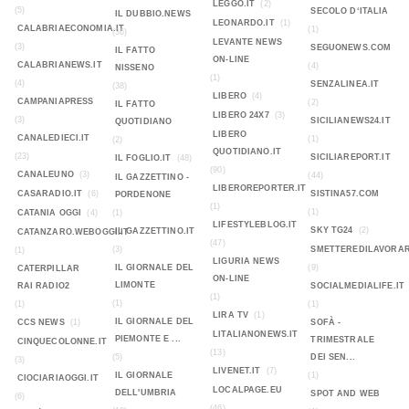
LEGGO.IT
(2)
(5)
SECOLO D‘ITALIA
IL DUBBIO.NEWS
LEONARDO.IT
(1)
CALABRIAECONOMIA.IT
(1)
(36)
LEVANTE NEWS
(3)
SEGUONEWS.COM
IL FATTO
ON-LINE
CALABRIANEWS.IT
(4)
NISSENO
(1)
(4)
SENZALINEA.IT
(38)
LIBERO
(4)
CAMPANIAPRESS
(2)
IL FATTO
LIBERO 24X7
(3)
(3)
SICILIANEWS24.IT
QUOTIDIANO
LIBERO
CANALEDIECI.IT
(1)
(2)
QUOTIDIANO.IT
(23)
SICILIAREPORT.IT
IL FOGLIO.IT
(48)
(90)
CANALEUNO
(3)
(44)
IL GAZZETTINO -
LIBEROREPORTER.IT
CASARADIO.IT
(6)
SISTINA57.COM
PORDENONE
(1)
(1)
CATANIA OGGI
(4)
(1)
LIFESTYLEBLOG.IT
SKY TG24
(2)
IL GAZZETTINO.IT
CATANZARO.WEBOGGI.IT
(47)
(3)
SMETTEREDILAVORAR
(1)
LIGURIA NEWS
IL GIORNALE DEL
(9)
CATERPILLAR
ON-LINE
LIMONTE
RAI RADIO2
SOCIALMEDIALIFE.IT
(1)
(1)
(1)
(1)
LIRA TV
(1)
IL GIORNALE DEL
CCS NEWS
(1)
SOFÀ -
LITALIANONEWS.IT
PIEMONTE E ...
TRIMESTRALE
CINQUECOLONNE.IT
(13)
(5)
DEI SEN...
(3)
LIVENET.IT
(7)
IL GIORNALE
(1)
CIOCIARIAOGGI.IT
LOCALPAGE.EU
DELL'UMBRIA
SPOT AND WEB
(6)
(46)