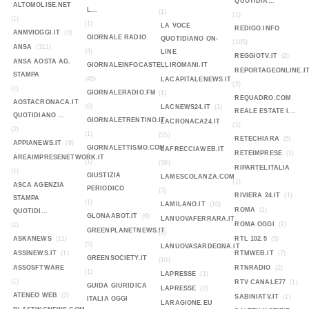
QUOTIDIA...
ALTOMOLISE.NET
L...
(1)
(1)
(1)
(1)
LA VOCE
REDIGO.INFO
ANMVIOGGI.IT
(0)
GIORNALE RADIO
QUOTIDIANO ON-
(105)
ANSA
(311)
(4)
LINE
REGGIOTV.IT
(2)
ANSA AOSTA AG.
GIORNALEINFOCASTELLIROMANI.IT
(2)
REPORTAGEONLINE.I
STAMPA
(45)
LACAPITALENEWS.IT
(2)
(1)
GIORNALERADIO.FM
(1)
REQUADRO.COM
AOSTACRONACA.IT
(6)
LACNEWS24.IT
(1)
REALE ESTATE I...
QUOTIDIANO ...
GIORNALETRENTINO.IT
LACRONACA24.IT
(1)
(2)
(1)
(55)
RETECHIARA
(5)
APPIANEWS.IT
(8)
GIORNALETTISMO.COM
LAFRECCIAWEB.IT
RETEIMPRESE
(1)
AREAIMPRESENETWORK.IT
(1)
(39)
RIPARTELITALIA
(1)
GIUSTIZIA
LAMESCOLANZA.COM
(1)
ASCA AGENZIA
PERIODICO
(3)
RIVIERA 24.IT
(1)
STAMPA
(1)
LAMILANO.IT
(10)
ROMA
(1)
QUOTIDI...
GLONAABOT.IT
(6)
LANUOVAFERRARA.IT
ROMA OGGI
(1)
(1)
GREENPLANETNEWS.IT
(8)
ASKANEWS
(11)
RTL 102.5
(5)
(5)
LANUOVASARDEGNA.IT
ASSINEWS.IT
(1)
RTMWEB.IT
(7)
GREENSOCIETY.IT
(10)
ASSOSFTWARE
RTNRADIO
(2)
(1)
LAPRESSE
(1)
(1)
RTV CANALE77
(1)
GUIDA GIURIDICA
LAPRESSE
(0)
ATENEO WEB
(2)
SABINIATV.IT
(1)
ITALIA OGGI
LARAGIONE.EU