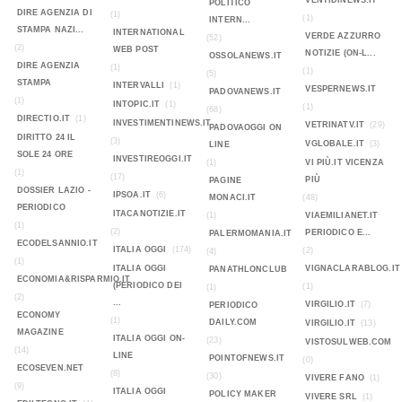
VENTIDINEWS.IT
POLITICO
DIRE AGENZIA DI
(1)
(1)
INTERN...
STAMPA NAZI...
INTERNATIONAL
VERDE AZZURRO
(52)
(2)
WEB POST
NOTIZIE (ON-L...
OSSOLANEWS.IT
DIRE AGENZIA
(1)
(1)
(5)
STAMPA
INTERVALLI
(1)
VESPERNEWS.IT
PADOVANEWS.IT
(1)
INTOPIC.IT
(1)
(1)
(68)
DIRECTIO.IT
(1)
INVESTIMENTINEWS.IT
VETRINATV.IT
(29)
PADOVAOGGI ON
DIRITTO 24 IL
(3)
VGLOBALE.IT
(3)
LINE
SOLE 24 ORE
INVESTIREOGGI.IT
(1)
VI PIÙ.IT VICENZA
(1)
(17)
PIÙ
PAGINE
DOSSIER LAZIO -
IPSOA.IT
(6)
MONACI.IT
(48)
PERIODICO
ITACANOTIZIE.IT
(1)
VIAEMILIANET.IT
(1)
(2)
PERIODICO E...
PALERMOMANIA.IT
ECODELSANNIO.IT
ITALIA OGGI
(174)
(2)
(4)
(1)
ITALIA OGGI
VIGNACLARABLOG.IT
PANATHLONCLUB
ECONOMIA&RISPARMIO.IT
(PERIODICO DEI
(1)
(1)
(2)
...
VIRGILIO.IT
(7)
PERIODICO
ECONOMY
(1)
DAILY.COM
VIRGILIO.IT
(13)
MAGAZINE
ITALIA OGGI ON-
(23)
VISTOSULWEB.COM
(14)
LINE
POINTOFNEWS.IT
(0)
ECOSEVEN.NET
(8)
(30)
VIVERE FANO
(1)
(9)
ITALIA OGGI
POLICY MAKER
VIVERE SRL
(1)