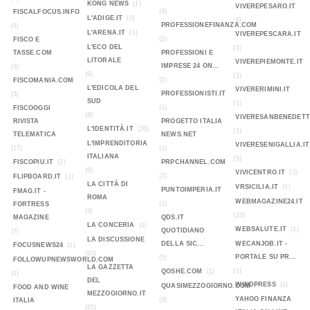
KONG NEWS
(1)
VIVEREPESARO.IT
(4)
FISCALFOCUS.INFO
L'ADIGE.IT
(0)
(6)
PROFESSIONEFINANZA.COM
(1)
L'ARENA.IT
(1)
VIVEREPESCARA.IT
(1)
FISCO E
L'ECO DEL
(1)
TASSE.COM
PROFESSIONI E
LITORALE
VIVEREPIEMONTE.IT
IMPRESE 24 ON...
(3)
(9)
(1)
(1)
FISCOMANIA.COM
L'EDICOLA DEL
VIVERERIMINI.IT
PROFESSIONISTI.IT
(3)
SUD
(1)
(1)
FISCOOGGI
(8)
VIVERESANBENEDETT
RIVISTA
PROGETTO ITALIA
L'IDENTITÀ.IT
(20)
(1)
TELEMATICA
NEWS.NET
L'IMPRENDITORIA
VIVERESENIGALLIA.IT
(17)
(1)
ITALIANA
(5)
FISCOPIU.IT
(2)
PRPCHANNEL.COM
(9)
VIVICENTRO.IT
(3)
(7)
FLIPBOARD.IT
(1)
LA CITTÀ DI
VRSICILIA.IT
(1)
PUNTOIMPERIA.IT
FMAG.IT -
ROMA
WEBMAGAZINE24.IT
(1)
FORTRESS
(3)
(23)
MAGAZINE
QDS.IT
LA CONCERIA
(1)
WEBSALUTE.IT
(1)
QUOTIDIANO
(7)
LA DISCUSSIONE
DELLA SIC...
WECANJOB.IT -
FOCUSNEWS24
(1)
(93)
PORTALE SU PR...
(5)
FOLLOWUPNEWSWORLD.COM
LA GAZZETTA
(1)
QOSHE.COM
(1)
(1)
DEL
WINDPRESS
(1)
QUASIMEZZOGIORNO.COM
FOOD AND WINE
MEZZOGIORNO.IT
YAHOO FINANZA
(3)
ITALIA
(65)