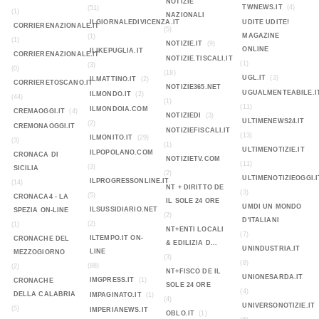
NOTIZIE
TWNEWS.IT
(4)
(51)
(1)
NAZIONALI
ILGIORNALEDIVICENZA.IT
UDITE UDITE!
CORRIERENAZIONALE.IT
(5)
MAGAZINE
(1)
(1)
NOTIZIE.IT
(9)
ONLINE
ILIKEPUGLIA.IT
CORRIERENAZIONALE.IT
NOTIZIE.TISCALI.IT
(1)
(3)
(0)
(18)
UGL.IT
(3)
ILMATTINO.IT
(2)
CORRIERETOSCANO.IT
NOTIZIE365.NET
UGUALMENTEABILE.I
ILMONDO.IT
(2)
(44)
(1)
(11)
ILMONDOIA.COM
CREMAOGGI.IT
(4)
NOTIZIEDI
(3)
ULTIMENEWS24.IT
(2)
CREMONAOGGI.IT
NOTIZIEFISCALI.IT
(13)
ILMONITO.IT
(29)
(3)
(1)
ULTIMENOTIZIE.IT
ILPOPOLANO.COM
CRONACA DI
NOTIZIETV.COM
(11)
(3)
SICILIA
(2)
ULTIMENOTIZIEOGGI.I
ILPROGRESSONLINE.IT
(14)
NT + DIRITTO DE
(3)
(5)
CRONACA4 - LA
IL SOLE 24 ORE
UMDI UN MONDO
ILSUSSIDIARIO.NET
SPEZIA ON-LINE
(2)
D'ITALIANI
(2)
(1)
NT+ENTI LOCALI
(7)
ILTEMPO.IT ON-
CRONACHE DEL
& EDILIZIA D...
UNINDUSTRIA.IT
LINE
MEZZOGIORNO
(3)
(8)
(88)
(2)
NT+FISCO DE IL
UNIONESARDA.IT
IMGPRESS.IT
(1)
CRONACHE
SOLE 24 ORE
(4)
DELLA CALABRIA
IMPAGINATO.IT
(1)
(4)
UNIVERSONOTIZIE.IT
(5)
IMPERIANEWS.IT
OBLO.IT
(1)