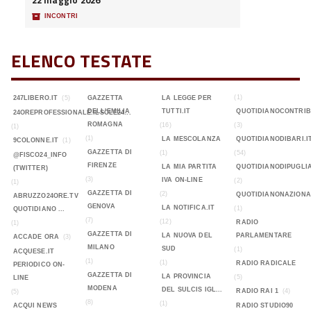
22 maggio 2026
📦
INCONTRI
ELENCO TESTATE
(1)
247LIBERO.IT
(5)
GAZZETTA
LA LEGGE PER
DELL'EMILIA
TUTTI.IT
QUOTIDIANOCONTRIB
24OREPROFESSIONALE.ILSOLE24...
ROMAGNA
(16)
(3)
(1)
(1)
LA MESCOLANZA
QUOTIDIANODIBARI.I
9COLONNE.IT
(1)
GAZZETTA DI
(1)
(54)
@FISCO24_INFO
FIRENZE
LA MIA PARTITA
QUOTIDIANODIPUGLIA
(TWITTER)
(3)
IVA ON-LINE
(2)
(1)
GAZZETTA DI
(2)
QUOTIDIANONAZIONA
ABRUZZO24ORE.TV
GENOVA
LA NOTIFICA.IT
(1)
QUOTIDIANO ...
(7)
(12)
RADIO
(1)
GAZZETTA DI
LA NUOVA DEL
PARLAMENTARE
ACCADE ORA
(3)
MILANO
SUD
(1)
ACQUESE.IT
(1)
(1)
RADIO RADICALE
PERIODICO ON-
GAZZETTA DI
LA PROVINCIA
(5)
LINE
MODENA
DEL SULCIS IGL...
RADIO RAI 1
(4)
(5)
(8)
(1)
ACQUI NEWS
RADIO STUDIO90