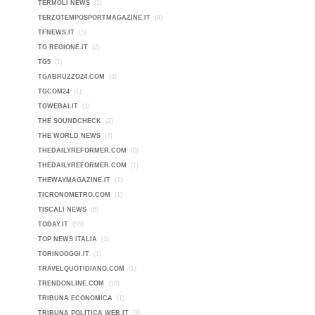
TERMOLI NEWS
(1)
TERZOTEMPOSPORTMAGAZINE.IT
(4)
TFNEWS.IT
(5)
TG REGIONE.IT
(2)
TG5
(1)
TGABRUZZO24.COM
(3)
TGCOM24
(1)
TGWEBAI.IT
(1)
THE SOUNDCHECK
(2)
THE WORLD NEWS
(7)
THEDAILYREFORMER.COM
(0)
THEDAILYREFORMER.COM
(1)
THEWAYMAGAZINE.IT
(1)
TICRONOMETRO.COM
(1)
TISCALI NEWS
(6)
TODAY.IT
(55)
TOP NEWS ITALIA
(1)
TORINOOGGI.IT
(1)
TRAVELQUOTIDIANO.COM
(1)
TRENDONLINE.COM
(10)
TRIBUNA ECONOMICA
(1)
TRIBUNA POLITICA WEB.IT
(2)