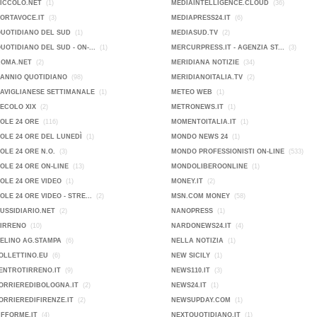
PICCOLO.NET
(1)
MEDIAINTELLIGENCE.CLOUD
(36)
PORTAVOCE.IT
(3)
MEDIAPRESS24.IT
(6)
QUOTIDIANO DEL SUD
(1)
MEDIASUD.TV
(2)
QUOTIDIANO DEL SUD - ON-...
(1)
MERCURPRESS.IT - AGENZIA ST...
(3)
ROMA.NET
(2)
MERIDIANA NOTIZIE
(34)
SANNIO QUOTIDIANO
(98)
MERIDIANOITALIA.TV
(2)
SAVIGLIANESE SETTIMANALE
(1)
METEO WEB
(1)
SECOLO XIX
(2)
METRONEWS.IT
(1)
SOLE 24 ORE
(116)
MOMENTOITALIA.IT
(1)
SOLE 24 ORE DEL LUNEDÌ
(1)
MONDO NEWS 24
(1)
SOLE 24 ORE N.O.
(3)
MONDO PROFESSIONISTI ON-LINE
(533)
SOLE 24 ORE ON-LINE
(13)
MONDOLIBEROONLINE
(1)
SOLE 24 ORE VIDEO
(1)
MONEY.IT
(2)
SOLE 24 ORE VIDEO - STRE...
(2)
MSN.COM MONEY
(58)
SUSSIDIARIO.NET
(2)
NANOPRESS
(1)
TIRRENO
(10)
NARDONEWS24.IT
(4)
VELINO AG.STAMPA
(6)
NELLA NOTIZIA
(1)
OLLETTINO.EU
(6)
NEW SICILY
(1)
ENTROTIRRENO.IT
(9)
NEWS110.IT
(3)
ORRIEREDIBOLOGNA.IT
(2)
NEWS24.IT
(1)
ORRIEREDIFIRENZE.IT
(2)
NEWSUPDAY.COM
(1)
IFFORME.IT
(4)
NEXTQUOTIDIANO.IT
(1)