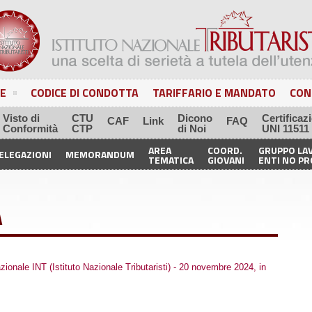
E
CODICE DI CONDOTTA
TARIFFARIO E MANDATO
CON
Visto di
CTU
Dicono
Certificaz
CAF
Link
FAQ
Conformità
CTP
di Noi
UNI 11511
AREA
COORD.
GRUPPO LA
ELEGAZIONI
MEMORANDUM
TEMATICA
GIOVANI
ENTI NO PR
A
onale INT (Istituto Nazionale Tributaristi) - 20 novembre 2024, in