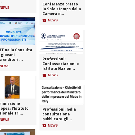
..
Conferenza presso
NEWS
la Sala stampa della
Camera d...
📦
NEWS
 nella Consulta
 giovani
Professioni:
renditori ...
Confassociazioni e
NEWS
Istituto Nazion...
📦
NEWS
mmissione
opea: l’Istituto
Professioni: nella
ionale Tri...
consultazione
pubblica sugli...
NEWS
📦
NEWS