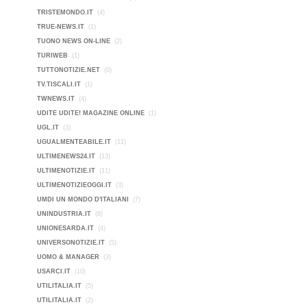
TRISTEMONDO.IT
(4)
TRUE-NEWS.IT
(1)
TUONO NEWS ON-LINE
(2)
TURIWEB
(1)
TUTTONOTIZIE.NET
(0)
TV.TISCALI.IT
(1)
TWNEWS.IT
(4)
UDITE UDITE! MAGAZINE ONLINE
(1)
UGL.IT
(3)
UGUALMENTEABILE.IT
(11)
ULTIMENEWS24.IT
(13)
ULTIMENOTIZIE.IT
(11)
ULTIMENOTIZIEOGGI.IT
(3)
UMDI UN MONDO D'ITALIANI
(7)
UNINDUSTRIA.IT
(8)
UNIONESARDA.IT
(4)
UNIVERSONOTIZIE.IT
(5)
UOMO & MANAGER
(3)
USARCI.IT
(10)
UTILITALIA.IT
(5)
UTILITALIA.IT
(2)