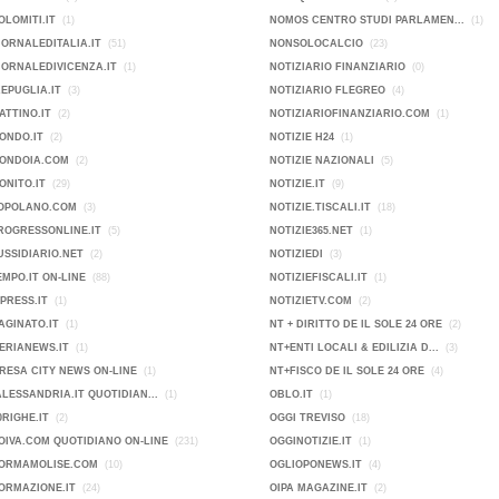
OLOMITI.IT
(1)
NOMOS CENTRO STUDI PARLAMEN...
(1)
IORNALEDITALIA.IT
(51)
NONSOLOCALCIO
(23)
IORNALEDIVICENZA.IT
(1)
NOTIZIARIO FINANZIARIO
(0)
KEPUGLIA.IT
(3)
NOTIZIARIO FLEGREO
(4)
ATTINO.IT
(2)
NOTIZIARIOFINANZIARIO.COM
(1)
ONDO.IT
(2)
NOTIZIE H24
(1)
MONDOIA.COM
(2)
NOTIZIE NAZIONALI
(5)
ONITO.IT
(29)
NOTIZIE.IT
(9)
POPOLANO.COM
(3)
NOTIZIE.TISCALI.IT
(18)
ROGRESSONLINE.IT
(5)
NOTIZIE365.NET
(1)
USSIDIARIO.NET
(2)
NOTIZIEDI
(3)
EMPO.IT ON-LINE
(88)
NOTIZIEFISCALI.IT
(1)
PRESS.IT
(1)
NOTIZIETV.COM
(2)
AGINATO.IT
(1)
NT + DIRITTO DE IL SOLE 24 ORE
(2)
ERIANEWS.IT
(1)
NT+ENTI LOCALI & EDILIZIA D...
(3)
IMPRESA CITY NEWS ON-LINE
(1)
NT+FISCO DE IL SOLE 24 ORE
(4)
ALESSANDRIA.IT QUOTIDIAN...
(1)
OBLO.IT
(1)
0RIGHE.IT
(2)
OGGI TREVISO
(18)
OIVA.COM QUOTIDIANO ON-LINE
(231)
OGGINOTIZIE.IT
(1)
FORMAMOLISE.COM
(10)
OGLIOPONEWS.IT
(4)
ORMAZIONE.IT
(24)
OIPA MAGAZINE.IT
(2)