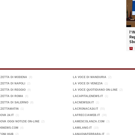
l'I
Reg
Sb
📦
ZZETTA DI MODENA
(8)
LA VOCE DI MANDURIA
(2)
ZETTA DI NAPOLI
(2)
LA VOCE DI VENEZIA
(1)
ZETTA DI REGGIO
(8)
LA VOCE QUOTIDIANO ON-LINE
(2)
ZETTA DI ROMA
(6)
LACAPITALENEWS.IT
(1)
ZETTA DI SALERNO
(8)
LACNEWS24.IT
(1)
ZZETTAMATIN
(1)
LACRONACA24.IT
(55)
OVA 24.IT
(1)
LAFRECCIAWEB.IT
(39)
OVA OGGI NOTIZIE ON-LINE
(2)
LAMESCOLANZA.COM
(3)
OSNEWS.COM
(4)
LAMILANO.IT
(10)
FONI HUB
(2)
LANUOVAFERRARA.IT
(8)