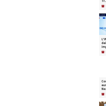
Tr.
📦
L'INT
dei
imp
📦
Co
eur
Naz
📦