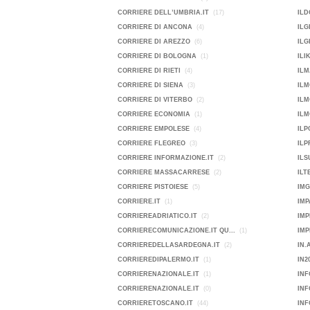
CORRIERE DELL’UMBRIA.IT
(17)
ILD
CORRIERE DI ANCONA
(4)
ILG
CORRIERE DI AREZZO
(6)
ILG
CORRIERE DI BOLOGNA
(1)
ILI
CORRIERE DI RIETI
(4)
ILM
CORRIERE DI SIENA
(3)
ILM
CORRIERE DI VITERBO
(2)
IL
CORRIERE ECONOMIA
(1)
ILM
CORRIERE EMPOLESE
(4)
IL
CORRIERE FLEGREO
(3)
ILP
CORRIERE INFORMAZIONE.IT
(2)
ILS
CORRIERE MASSACARRESE
(2)
ILT
CORRIERE PISTOIESE
(5)
IMG
CORRIERE.IT
(1)
IMP
CORRIEREADRIATICO.IT
(2)
IMP
CORRIERECOMUNICAZIONE.IT QU...
(1)
CORRIEREDELLASARDEGNA.IT
(2)
IN.
CORRIEREDIPALERMO.IT
(1)
IN2
CORRIERENAZIONALE.IT
(1)
INF
CORRIERENAZIONALE.IT
(0)
IN
CORRIERETOSCANO.IT
(44)
INF