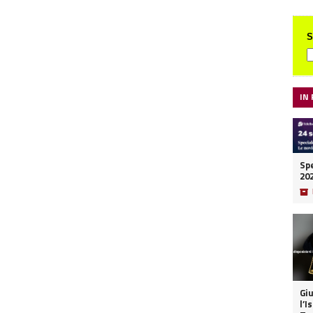
S
IN
Spe
20
📦
Giu
l’I