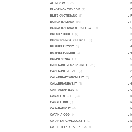
ATENEO WEB
(2)
IL 
BLASTINGNEWS.COM
(1)
IL 
BLITZ QUOTIDIANO
(1)
IL 
BORSA ITALIANA
(10)
IL 
BORSA ITALIANA (IL SOLE 24 ...
(6)
IL 
BRESCIAOGGI.IT
(2)
IL 
BUONGIORNOALGHERO.IT
(1)
IL 
BUSINESS24TV.IT
(1)
IL 
BUSINESSONLINE
(1)
IL 
BUSINESSVOX.IT
(1)
IL 
CAGLIARILIVEMAGAZINE.IT
(23)
IL 
CAGLIARILIVETV.IT
(5)
IL 
CALABRIAECONOMIA.IT
(3)
IL 
CALABRIANEWS.IT
(4)
IL 
CAMPANIAPRESS
(3)
IL 
CANALEDIECI.IT
(23)
IL 
CANALEUNO
(3)
IL 
CASARADIO.IT
(6)
IL 
CATANIA OGGI
(4)
IL 
CATANZARO.WEBOGGI.IT
(1)
IL 
CATERPILLAR RAI RADIO2
(1)
IL 