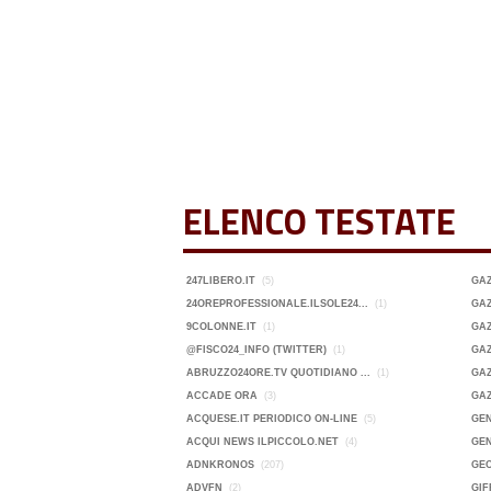
ELENCO TESTATE
247LIBERO.IT
(5)
GA
24OREPROFESSIONALE.ILSOLE24...
(1)
GAZ
9COLONNE.IT
(1)
GAZ
@FISCO24_INFO (TWITTER)
(1)
GAZ
ABRUZZO24ORE.TV QUOTIDIANO ...
(1)
GAZ
ACCADE ORA
(3)
GA
ACQUESE.IT PERIODICO ON-LINE
(5)
GEN
ACQUI NEWS ILPICCOLO.NET
(4)
GEN
ADNKRONOS
(207)
GE
ADVFN
(2)
GIF