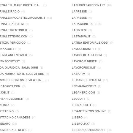
RNALE IL MARE DIGITALE L...
(1)
LANUOVASARDEGNA.IT
(10)
ORNALE RADIO
(4)
LAPRESSE
(1)
RNALEINFOCASTELLIROMANI.IT
(45)
LAPRESSE
(0)
ORNALERADIO.FM
(6)
LARAGIONE.EU
(108)
RNALETRENTINO.IT
(1)
LASINTESI
(3)
ORNALETTISMO.COM
(1)
LASTAMPA.IT
(2)
STIZIA PERIODICO
(1)
LATINA EDITORIALE OGGI
(9)
ONAABOT.IT
(6)
LAVOCEDIASTI.IT
(1)
EENPLANETNEWS.IT
(5)
LAVOCEDITALIA.COM
(1)
ENSOCIETY.IT
(1)
LAVORO E DIRITTI
(1)
DA GIURIDICA ITALIA OGGI
(1)
LAVOROFISCO.IT
(1)
DA NORMATIVA IL SOLE 24 ORE
(5)
LAZIO TV
(1)
VARD BUSINESS REVIEW ITA...
(1)
LE BANCHE D'ITALIA
(67)
ADTOPICS.COM
(3)
LEDMAGAZINE.IT
(1)
JOB.IT
(1)
LEGANERD.COM
(1)
RSARIDELSUD.IT
(2)
LEGGO.IT
(2)
ALISTA
(2)
LEONARDO.IT
(1)
CITTADINO
(2)
LEVANTE NEWS ON-LINE
(1)
CITTADINO CANADESE
(4)
LIBERO
(4)
DENARO
(35)
LIBERO 24X7
(3)
DOMENICALE NEWS
(1)
LIBERO QUOTIDIANO.IT
(90)