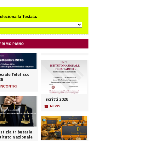
eleziona la Testata:
 PRIMO PIANO
ciale Telefisco
26
INCONTRI
Iscritti 2026
📦
NEWS
stizia tributaria:
stituto Nazionale