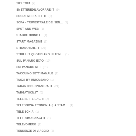
SKY TG24
(2)
SMETTEREDILAVORARE.IT
(9)
SOCIALMEDIALIFE.IT
(1)
SOFÀ - TRIMESTRALE DEI SEN...
(1)
SPOT AND WEB
(1)
STADIOTORINO.IT
(1)
START MAGAZINE
(1)
STRANOTIZIE.IT
(24)
STRILL.IT QUOTIDIANO IN TEM...
(1)
SUL PANARO EXPO
(10)
SULPANARO.NET
(31)
TACCUINO SETTIMANALE
(1)
TAG24 BY UNICUSANO
(1)
TARANTOBUONASERA.IT
(21)
TARGATOCN.IT
(0)
TELE SETTE LAGHI
(2)
TELEBORSA ECONOMIA (LA STAM...
(1)
TELEISCHIA
(1)
TELEROMAGNA24.IT
(1)
TELEVOMERO
(1)
TENDENZE DI VIAGGIO
(2)