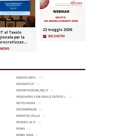
22 maggio 2026
NT al Tavolo
ionale per la
📦
INCONTRI
urocratizzaz...
NEWS
REDIGO.INFO
(105)
REGGIOTV.IT
(2)
REPORTAGEONLINE.IT
(2)
REQUADRO.COM REALE ESTATE I...
(1)
RETECHIARA
(5)
RETEIMPRESE
(1)
RIPARTELITALIA
(1)
RIVIERA 24.IT
(1)
ROMA
(1)
ROMA OGGI
(1)