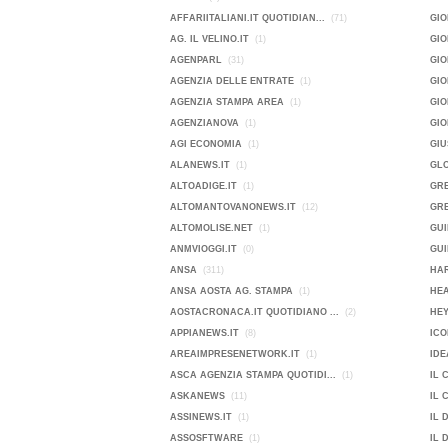
AFFARIITALIANI.IT QUOTIDIAN...
(71)
GIO
AG. IL VELINO.IT
(1)
GI
AGENPARL
(31)
GIO
AGENZIA DELLE ENTRATE
(1)
GI
AGENZIA STAMPA AREA
(1)
GIO
AGENZIANOVA
(1)
GI
AGI ECONOMIA
(1)
GIU
ALANEWS.IT
(1)
GL
ALTOADIGE.IT
(1)
GR
ALTOMANTOVANONEWS.IT
(12)
GRE
ALTOMOLISE.NET
(1)
GUI
ANMVIOGGI.IT
(0)
GUI
ANSA
(311)
HAR
ANSA AOSTA AG. STAMPA
(1)
HE
AOSTACRONACA.IT QUOTIDIANO ...
(2)
HEY
APPIANEWS.IT
(8)
ICO
AREAIMPRESENETWORK.IT
(1)
IDE
ASCA AGENZIA STAMPA QUOTIDI...
(1)
IL 
ASKANEWS
(11)
IL 
ASSINEWS.IT
(1)
IL 
ASSOSFTWARE
(1)
IL 