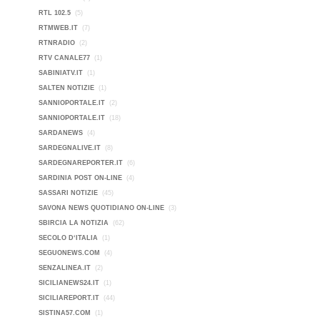
RTL 102.5
(5)
RTMWEB.IT
(7)
RTNRADIO
(2)
RTV CANALE77
(1)
SABINIATV.IT
(1)
SALTEN NOTIZIE
(1)
SANNIOPORTALE.IT
(2)
SANNIOPORTALE.IT
(18)
SARDANEWS
(4)
SARDEGNALIVE.IT
(8)
SARDEGNAREPORTER.IT
(6)
SARDINIA POST ON-LINE
(4)
SASSARI NOTIZIE
(45)
SAVONA NEWS QUOTIDIANO ON-LINE
(3)
SBIRCIA LA NOTIZIA
(62)
SECOLO D‘ITALIA
(1)
SEGUONEWS.COM
(4)
SENZALINEA.IT
(2)
SICILIANEWS24.IT
(1)
SICILIAREPORT.IT
(44)
SISTINA57.COM
(1)