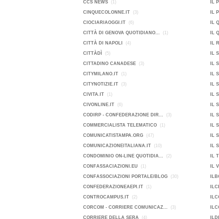
CCS NEWS
(1)
IL 
CINQUECOLONNE.IT
(3)
IL 
CIOCIARIAOGGI.IT
(6)
IL 
CITTÀ DI GENOVA QUOTIDIANO...
(1)
IL 
CITTÀ DI NAPOLI
(4)
IL 
CITTÀDÌ
(5)
IL 
CITTADINO CANADESE
(3)
IL 
CITYMILANO.IT
(1)
IL 
CITYNOTIZIE.IT
(3)
IL 
CIVITA.IT
(1)
IL 
CIVONLINE.IT
(6)
IL 
CODIRP - CONFEDERAZIONE DIR...
(3)
IL 
COMMERCIALISTA TELEMATICO
(1)
IL 
COMUNICATISTAMPA.ORG
(47)
IL 
COMUNICAZIONEITALIANA.IT
(10)
IL 
CONDOMINIO ON-LINE QUOTIDIA...
(2)
IL 
CONFASSACIAZIONI.EU
(1)
IL 
CONFASSOCIAZIONI PORTALE/BLOG
(30)
ILB
CONFEDERAZIONEAEPI.IT
(1)
ILC
CONTROCAMPUS.IT
(2)
ILC
CORCOM - CORRIERE COMUNICAZ...
(3)
ILC
CORRIERE DELLA SERA
(4)
ILD