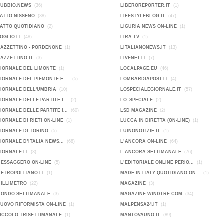
DUBBIO.NEWS
(36)
LIBEROREPORTER.IT
(1)
FATTO NISSENO
(38)
LIFESTYLEBLOG.IT
(47)
FATTO QUOTIDIANO
(2)
LIGURIA NEWS ON-LINE
(1)
FOGLIO.IT
(48)
LIRA TV
(1)
GAZZETTINO - PORDENONE
(1)
LITALIANONEWS.IT
(13)
GAZZETTINO.IT
(3)
LIVENET.IT
(7)
GIORNALE DEL LIMONTE
(1)
LOCALPAGE.EU
(46)
GIORNALE DEL PIEMONTE E ...
(5)
LOMBARDIAPOST.IT
(4)
GIORNALE DELL'UMBRIA
(10)
LOSPECIALEGIORNALE.IT
(57)
GIORNALE DELLE PARTITE I...
(2)
LO_SPECIALE
(2)
GIORNALE DELLE PARTITE I...
(60)
LSD MAGAZINE
(2)
GIORNALE DI RIETI ON-LINE
(1)
LUCCA IN DIRETTA (ON-LINE)
(1)
GIORNALE DI TORINO
(5)
LUINONOTIZIE.IT
(1)
GIORNALE D’ITALIA NEWS...
(68)
L’ANCORA ON-LINE
(64)
GIORNALE.IT
(3)
L’ANCORA SETTIMANALE
(76)
MESSAGGERO ON-LINE
(5)
L’EDITORIALE ONLINE PERIO...
(1)
METROPOLITANO.IT
(1)
MADE IN ITALY QUOTIDIANO ON...
(1)
MILLIMETRO
(22)
MAGAZINE
(3)
MONDO SETTIMANALE
(3)
MAGAZINE.WINDTRE.COM
(34)
NUOVO RIFORMISTA ON-LINE
(1)
MALPENSA24.IT
(1)
PICCOLO TRISETTIMANALE
(1)
MANTOVAUNO.IT
(89)