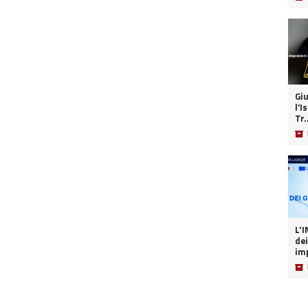
Giu
l’I
Tr.
📦
L'INT
dei
imp
📦