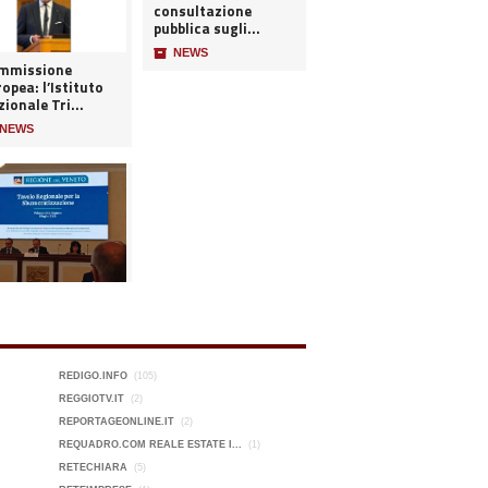
consultazione
pubblica sugli...
📦
NEWS
mmissione
opea: l’Istituto
ionale Tri...
NEWS
REDIGO.INFO
(105)
REGGIOTV.IT
(2)
REPORTAGEONLINE.IT
(2)
REQUADRO.COM REALE ESTATE I...
(1)
RETECHIARA
(5)