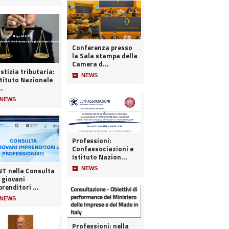
Conferenza presso
la Sala stampa della
Camera d...
stizia tributaria:
📦
NEWS
stituto Nazionale
..
NEWS
Professioni:
Confassociazioni e
Istituto Nazion...
📦
NEWS
 nella Consulta
 giovani
renditori ...
NEWS
Professioni: nella