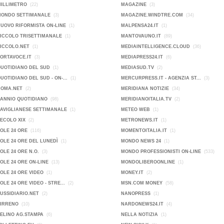
MILLIMETRO
(22)
MAGAZINE
(3)
MONDO SETTIMANALE
(3)
MAGAZINE.WINDTRE.COM
(34)
NUOVO RIFORMISTA ON-LINE
(1)
MALPENSA24.IT
(1)
PICCOLO TRISETTIMANALE
(1)
MANTOVAUNO.IT
(89)
PICCOLO.NET
(1)
MEDIAINTELLIGENCE.CLOUD
(36)
PORTAVOCE.IT
(3)
MEDIAPRESS24.IT
(6)
QUOTIDIANO DEL SUD
(1)
MEDIASUD.TV
(2)
QUOTIDIANO DEL SUD - ON-...
(1)
MERCURPRESS.IT - AGENZIA ST...
(3)
ROMA.NET
(2)
MERIDIANA NOTIZIE
(34)
SANNIO QUOTIDIANO
(98)
MERIDIANOITALIA.TV
(2)
SAVIGLIANESE SETTIMANALE
(1)
METEO WEB
(1)
SECOLO XIX
(2)
METRONEWS.IT
(1)
SOLE 24 ORE
(116)
MOMENTOITALIA.IT
(1)
SOLE 24 ORE DEL LUNEDÌ
(1)
MONDO NEWS 24
(1)
SOLE 24 ORE N.O.
(3)
MONDO PROFESSIONISTI ON-LINE
(533)
SOLE 24 ORE ON-LINE
(13)
MONDOLIBEROONLINE
(1)
SOLE 24 ORE VIDEO
(1)
MONEY.IT
(2)
SOLE 24 ORE VIDEO - STRE...
(2)
MSN.COM MONEY
(58)
SUSSIDIARIO.NET
(2)
NANOPRESS
(1)
TIRRENO
(10)
NARDONEWS24.IT
(4)
VELINO AG.STAMPA
(6)
NELLA NOTIZIA
(1)