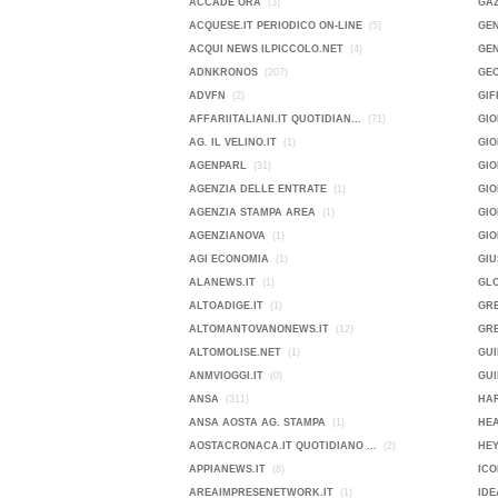
ACCADE ORA
(3)
GA
ACQUESE.IT PERIODICO ON-LINE
(5)
GEN
ACQUI NEWS ILPICCOLO.NET
(4)
GEN
ADNKRONOS
(207)
GE
ADVFN
(2)
GIF
AFFARIITALIANI.IT QUOTIDIAN...
(71)
GIO
AG. IL VELINO.IT
(1)
GI
AGENPARL
(31)
GIO
AGENZIA DELLE ENTRATE
(1)
GI
AGENZIA STAMPA AREA
(1)
GIO
AGENZIANOVA
(1)
GI
AGI ECONOMIA
(1)
GIU
ALANEWS.IT
(1)
GL
ALTOADIGE.IT
(1)
GR
ALTOMANTOVANONEWS.IT
(12)
GRE
ALTOMOLISE.NET
(1)
GUI
ANMVIOGGI.IT
(0)
GUI
ANSA
(311)
HAR
ANSA AOSTA AG. STAMPA
(1)
HE
AOSTACRONACA.IT QUOTIDIANO ...
(2)
HEY
APPIANEWS.IT
(8)
ICO
AREAIMPRESENETWORK.IT
(1)
IDE