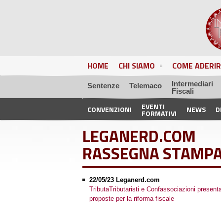
HOME
CHI SIAMO
COME ADERIR
Intermediari
Sentenze
Telemaco
Fiscali
EVENTI
CONVENZIONI
NEWS
D
FORMATIVI
LEGANERD.COM
RASSEGNA STAMP
22/05/23 Leganerd.com
TributaTributaristi e Confassociazioni present
proposte per la riforma fiscale