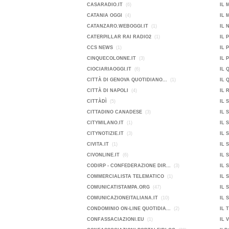
CASARADIO.IT
(6)
IL 
CATANIA OGGI
(4)
IL 
CATANZARO.WEBOGGI.IT
(1)
IL 
CATERPILLAR RAI RADIO2
(1)
IL 
CCS NEWS
(1)
IL 
CINQUECOLONNE.IT
(3)
IL 
CIOCIARIAOGGI.IT
(6)
IL 
CITTÀ DI GENOVA QUOTIDIANO...
(1)
IL 
CITTÀ DI NAPOLI
(4)
IL 
CITTÀDÌ
(5)
IL 
CITTADINO CANADESE
(3)
IL 
CITYMILANO.IT
(1)
IL 
CITYNOTIZIE.IT
(3)
IL 
CIVITA.IT
(1)
IL 
CIVONLINE.IT
(6)
IL 
CODIRP - CONFEDERAZIONE DIR...
(3)
IL 
COMMERCIALISTA TELEMATICO
(1)
IL 
COMUNICATISTAMPA.ORG
(47)
IL 
COMUNICAZIONEITALIANA.IT
(10)
IL 
CONDOMINIO ON-LINE QUOTIDIA...
(2)
IL 
CONFASSACIAZIONI.EU
(1)
IL 