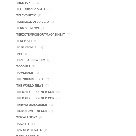
TELEISCHIA
(1)
TELEROMAGNA24.IT
(1)
TELEVOMERO
(1)
TENDENZE DI VIAGGIO
(2)
TERMOLI NEWS
(1)
TERZOTEMPOSPORTMAGAZINE.IT
(4)
TFNEWS.IT
(5)
TG REGIONE.IT
(2)
TG5
(1)
TGABRUZZO24.COM
(3)
TGCOM24
(1)
TGWEBAI.IT
(1)
THE SOUNDCHECK
(2)
THE WORLD NEWS
(7)
THEDAILYREFORMER.COM
(0)
THEDAILYREFORMER.COM
(1)
THEWAYMAGAZINE.IT
(1)
TICRONOMETRO.COM
(1)
TISCALI NEWS
(6)
TODAY.IT
(55)
TOP NEWS ITALIA
(1)