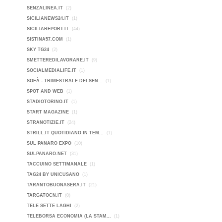
SENZALINEA.IT
(2)
SICILIANEWS24.IT
(1)
SICILIAREPORT.IT
(44)
SISTINA57.COM
(1)
SKY TG24
(2)
SMETTEREDILAVORARE.IT
(9)
SOCIALMEDIALIFE.IT
(1)
SOFÀ - TRIMESTRALE DEI SEN...
(1)
SPOT AND WEB
(1)
STADIOTORINO.IT
(1)
START MAGAZINE
(1)
STRANOTIZIE.IT
(24)
STRILL.IT QUOTIDIANO IN TEM...
(1)
SUL PANARO EXPO
(10)
SULPANARO.NET
(31)
TACCUINO SETTIMANALE
(1)
TAG24 BY UNICUSANO
(1)
TARANTOBUONASERA.IT
(21)
TARGATOCN.IT
(0)
TELE SETTE LAGHI
(2)
TELEBORSA ECONOMIA (LA STAM...
(1)