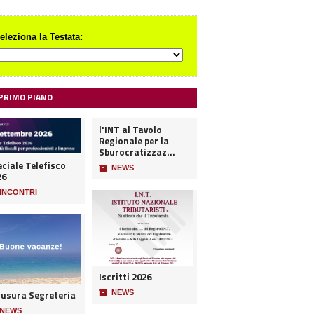
eleziona la Testata:
 PRIMO PIANO
l'INT al Tavolo
Regionale per la
Sburocratizzaz...
ciale Telefisco
📦
NEWS
26
INCONTRI
Iscritti 2026
iusura Segreteria
📦
NEWS
NEWS