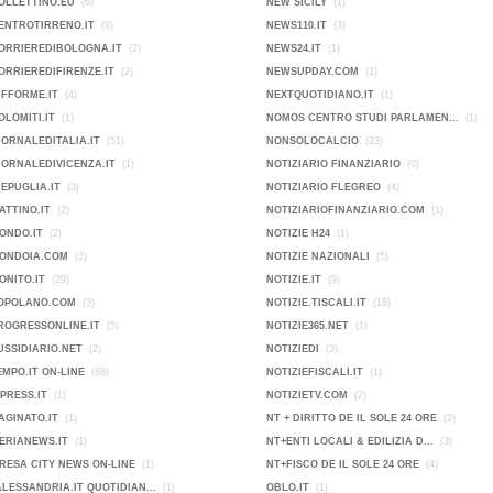
OLLETTINO.EU
(6)
NEW SICILY
(1)
ENTROTIRRENO.IT
(9)
NEWS110.IT
(3)
ORRIEREDIBOLOGNA.IT
(2)
NEWS24.IT
(1)
ORRIEREDIFIRENZE.IT
(2)
NEWSUPDAY.COM
(1)
IFFORME.IT
(4)
NEXTQUOTIDIANO.IT
(1)
OLOMITI.IT
(1)
NOMOS CENTRO STUDI PARLAMEN...
(1)
IORNALEDITALIA.IT
(51)
NONSOLOCALCIO
(23)
IORNALEDIVICENZA.IT
(1)
NOTIZIARIO FINANZIARIO
(0)
KEPUGLIA.IT
(3)
NOTIZIARIO FLEGREO
(4)
ATTINO.IT
(2)
NOTIZIARIOFINANZIARIO.COM
(1)
ONDO.IT
(2)
NOTIZIE H24
(1)
MONDOIA.COM
(2)
NOTIZIE NAZIONALI
(5)
ONITO.IT
(29)
NOTIZIE.IT
(9)
POPOLANO.COM
(3)
NOTIZIE.TISCALI.IT
(18)
ROGRESSONLINE.IT
(5)
NOTIZIE365.NET
(1)
USSIDIARIO.NET
(2)
NOTIZIEDI
(3)
EMPO.IT ON-LINE
(88)
NOTIZIEFISCALI.IT
(1)
PRESS.IT
(1)
NOTIZIETV.COM
(2)
AGINATO.IT
(1)
NT + DIRITTO DE IL SOLE 24 ORE
(2)
ERIANEWS.IT
(1)
NT+ENTI LOCALI & EDILIZIA D...
(3)
IMPRESA CITY NEWS ON-LINE
(1)
NT+FISCO DE IL SOLE 24 ORE
(4)
ALESSANDRIA.IT QUOTIDIAN...
(1)
OBLO.IT
(1)