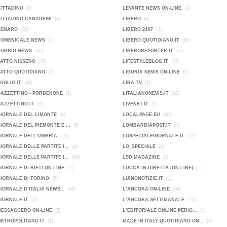
CITTADINO
(2)
LEVANTE NEWS ON-LINE
(1)
CITTADINO CANADESE
(4)
LIBERO
(4)
DENARO
(35)
LIBERO 24X7
(3)
DOMENICALE NEWS
(1)
LIBERO QUOTIDIANO.IT
(90)
DUBBIO.NEWS
(36)
LIBEROREPORTER.IT
(1)
FATTO NISSENO
(38)
LIFESTYLEBLOG.IT
(47)
FATTO QUOTIDIANO
(2)
LIGURIA NEWS ON-LINE
(1)
FOGLIO.IT
(48)
LIRA TV
(1)
GAZZETTINO - PORDENONE
(1)
LITALIANONEWS.IT
(13)
GAZZETTINO.IT
(3)
LIVENET.IT
(7)
GIORNALE DEL LIMONTE
(1)
LOCALPAGE.EU
(46)
GIORNALE DEL PIEMONTE E ...
(5)
LOMBARDIAPOST.IT
(4)
GIORNALE DELL'UMBRIA
(10)
LOSPECIALEGIORNALE.IT
(57)
GIORNALE DELLE PARTITE I...
(2)
LO_SPECIALE
(2)
GIORNALE DELLE PARTITE I...
(60)
LSD MAGAZINE
(2)
GIORNALE DI RIETI ON-LINE
(1)
LUCCA IN DIRETTA (ON-LINE)
(1)
GIORNALE DI TORINO
(5)
LUINONOTIZIE.IT
(1)
GIORNALE D’ITALIA NEWS...
(68)
L’ANCORA ON-LINE
(64)
GIORNALE.IT
(3)
L’ANCORA SETTIMANALE
(76)
MESSAGGERO ON-LINE
(5)
L’EDITORIALE ONLINE PERIO...
(1)
METROPOLITANO.IT
(1)
MADE IN ITALY QUOTIDIANO ON...
(1)