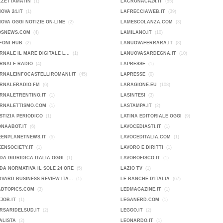
ZZETTAMATIN
(1)
LACRONACA24.IT
(55)
OVA 24.IT
(1)
LAFRECCIAWEB.IT
(39)
OVA OGGI NOTIZIE ON-LINE
(2)
LAMESCOLANZA.COM
(3)
OSNEWS.COM
(4)
LAMILANO.IT
(10)
FONI HUB
(2)
LANUOVAFERRARA.IT
(8)
RNALE IL MARE DIGITALE L...
(1)
LANUOVASARDEGNA.IT
(10)
ORNALE RADIO
(4)
LAPRESSE
(1)
RNALEINFOCASTELLIROMANI.IT
(45)
LAPRESSE
(0)
ORNALERADIO.FM
(6)
LARAGIONE.EU
(108)
RNALETRENTINO.IT
(1)
LASINTESI
(3)
ORNALETTISMO.COM
(1)
LASTAMPA.IT
(2)
STIZIA PERIODICO
(1)
LATINA EDITORIALE OGGI
(9)
ONAABOT.IT
(6)
LAVOCEDIASTI.IT
(1)
EENPLANETNEWS.IT
(5)
LAVOCEDITALIA.COM
(1)
ENSOCIETY.IT
(1)
LAVORO E DIRITTI
(1)
DA GIURIDICA ITALIA OGGI
(1)
LAVOROFISCO.IT
(1)
DA NORMATIVA IL SOLE 24 ORE
(5)
LAZIO TV
(1)
VARD BUSINESS REVIEW ITA...
(1)
LE BANCHE D'ITALIA
(67)
ADTOPICS.COM
(3)
LEDMAGAZINE.IT
(1)
JOB.IT
(1)
LEGANERD.COM
(1)
RSARIDELSUD.IT
(2)
LEGGO.IT
(2)
ALISTA
(2)
LEONARDO.IT
(1)