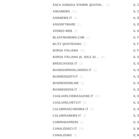
ASCA AGENZIA STAMPA QUOTIDI...
(1)
IL 
ASKANEWS
(11)
IL 
ASSINEWS.IT
(1)
IL 
ASSOSFTWARE
(1)
IL 
ATENEO WEB
(2)
IL 
BLASTINGNEWS.COM
(1)
IL 
BLITZ QUOTIDIANO
(1)
IL 
BORSA ITALIANA
(10)
IL 
BORSA ITALIANA (IL SOLE 24 ...
(6)
IL 
BRESCIAOGGI.IT
(2)
IL 
BUONGIORNOALGHERO.IT
(1)
IL 
BUSINESS24TV.IT
(1)
IL 
BUSINESSONLINE
(1)
IL 
BUSINESSVOX.IT
(1)
IL 
CAGLIARILIVEMAGAZINE.IT
(23)
IL 
CAGLIARILIVETV.IT
(5)
IL 
CALABRIAECONOMIA.IT
(3)
IL 
CALABRIANEWS.IT
(4)
IL 
CAMPANIAPRESS
(3)
IL 
CANALEDIECI.IT
(23)
IL 
CANALEUNO
(3)
IL 