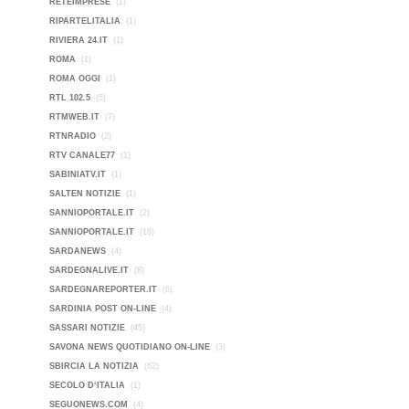
RETEIMPRESE
(1)
RIPARTELITALIA
(1)
RIVIERA 24.IT
(1)
ROMA
(1)
ROMA OGGI
(1)
RTL 102.5
(5)
RTMWEB.IT
(7)
RTNRADIO
(2)
RTV CANALE77
(1)
SABINIATV.IT
(1)
SALTEN NOTIZIE
(1)
SANNIOPORTALE.IT
(2)
SANNIOPORTALE.IT
(18)
SARDANEWS
(4)
SARDEGNALIVE.IT
(8)
SARDEGNAREPORTER.IT
(6)
SARDINIA POST ON-LINE
(4)
SASSARI NOTIZIE
(45)
SAVONA NEWS QUOTIDIANO ON-LINE
(3)
SBIRCIA LA NOTIZIA
(62)
SECOLO D‘ITALIA
(1)
SEGUONEWS.COM
(4)