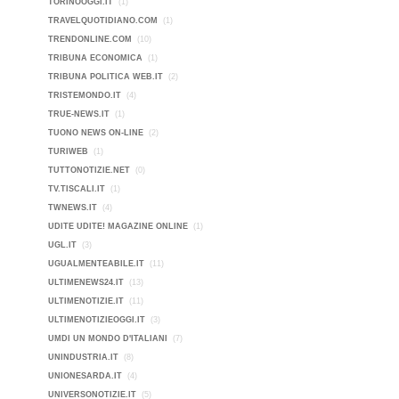
TORINOOGGI.IT
(1)
TRAVELQUOTIDIANO.COM
(1)
TRENDONLINE.COM
(10)
TRIBUNA ECONOMICA
(1)
TRIBUNA POLITICA WEB.IT
(2)
TRISTEMONDO.IT
(4)
TRUE-NEWS.IT
(1)
TUONO NEWS ON-LINE
(2)
TURIWEB
(1)
TUTTONOTIZIE.NET
(0)
TV.TISCALI.IT
(1)
TWNEWS.IT
(4)
UDITE UDITE! MAGAZINE ONLINE
(1)
UGL.IT
(3)
UGUALMENTEABILE.IT
(11)
ULTIMENEWS24.IT
(13)
ULTIMENOTIZIE.IT
(11)
ULTIMENOTIZIEOGGI.IT
(3)
UMDI UN MONDO D'ITALIANI
(7)
UNINDUSTRIA.IT
(8)
UNIONESARDA.IT
(4)
UNIVERSONOTIZIE.IT
(5)