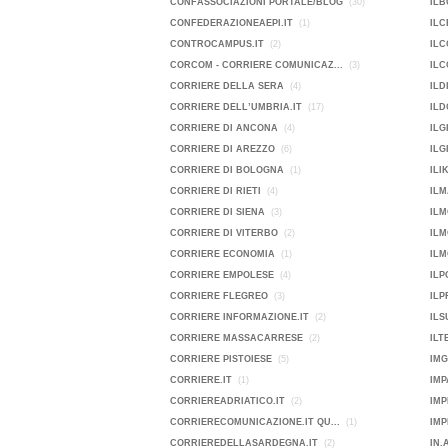
CONFASSOCIAZIONI PORTALE/BLOG
(30)
ILB
CONFEDERAZIONEAEPI.IT
(1)
ILC
CONTROCAMPUS.IT
(2)
ILC
CORCOM - CORRIERE COMUNICAZ...
(3)
ILC
CORRIERE DELLA SERA
(4)
ILD
CORRIERE DELL’UMBRIA.IT
(17)
ILD
CORRIERE DI ANCONA
(4)
ILG
CORRIERE DI AREZZO
(6)
ILG
CORRIERE DI BOLOGNA
(1)
ILI
CORRIERE DI RIETI
(4)
ILM
CORRIERE DI SIENA
(3)
ILM
CORRIERE DI VITERBO
(2)
IL
CORRIERE ECONOMIA
(1)
ILM
CORRIERE EMPOLESE
(4)
IL
CORRIERE FLEGREO
(3)
ILP
CORRIERE INFORMAZIONE.IT
(2)
ILS
CORRIERE MASSACARRESE
(2)
ILT
CORRIERE PISTOIESE
(5)
IMG
CORRIERE.IT
(1)
IMP
CORRIEREADRIATICO.IT
(2)
IMP
CORRIERECOMUNICAZIONE.IT QU...
(1)
CORRIEREDELLASARDEGNA.IT
(2)
IN.