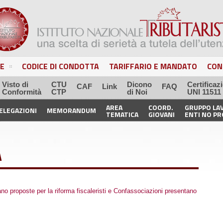
E
CODICE DI CONDOTTA
TARIFFARIO E MANDATO
CON
Visto di
CTU
Dicono
Certificaz
CAF
Link
FAQ
Conformità
CTP
di Noi
UNI 11511
AREA
COORD.
GRUPPO LA
ELEGAZIONI
MEMORANDUM
TEMATICA
GIOVANI
ENTI NO PR
A
ano proposte per la riforma fiscaleristi e Confassociazioni presentano