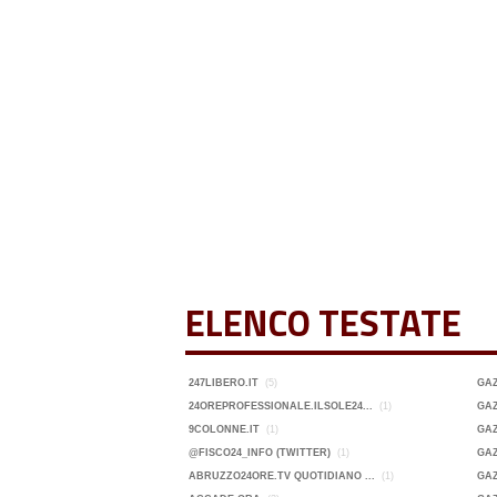
ELENCO TESTATE
247LIBERO.IT
(5)
GA
24OREPROFESSIONALE.ILSOLE24...
(1)
GAZ
9COLONNE.IT
(1)
GAZ
@FISCO24_INFO (TWITTER)
(1)
GAZ
ABRUZZO24ORE.TV QUOTIDIANO ...
(1)
GAZ