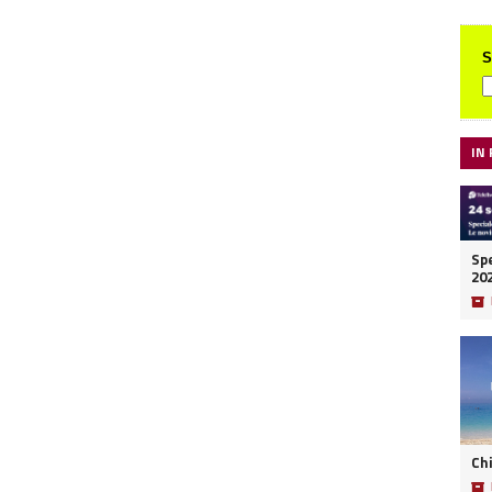
S
IN
Spe
20
📦
Ch
📦