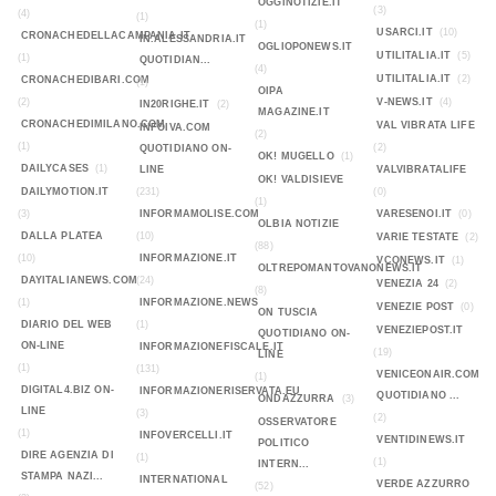
OGGINOTIZIE.IT
(3)
(4)
(1)
(1)
USARCI.IT
(10)
CRONACHEDELLACAMPANIA.IT
IN.ALESSANDRIA.IT
OGLIOPONEWS.IT
UTILITALIA.IT
(5)
(1)
QUOTIDIAN...
(4)
UTILITALIA.IT
(2)
CRONACHEDIBARI.COM
(1)
OIPA
(2)
V-NEWS.IT
(4)
IN20RIGHE.IT
(2)
MAGAZINE.IT
CRONACHEDIMILANO.COM
VAL VIBRATA LIFE
INFOIVA.COM
(2)
(1)
(2)
QUOTIDIANO ON-
OK! MUGELLO
(1)
DAILYCASES
(1)
LINE
VALVIBRATALIFE
OK! VALDISIEVE
DAILYMOTION.IT
(231)
(0)
(1)
(3)
INFORMAMOLISE.COM
VARESENOI.IT
(0)
OLBIA NOTIZIE
DALLA PLATEA
(10)
VARIE TESTATE
(2)
(88)
(10)
INFORMAZIONE.IT
VCONEWS.IT
(1)
OLTREPOMANTOVANONEWS.IT
DAYITALIANEWS.COM
(24)
VENEZIA 24
(2)
(8)
(1)
INFORMAZIONE.NEWS
VENEZIE POST
(0)
ON TUSCIA
DIARIO DEL WEB
(1)
VENEZIEPOST.IT
QUOTIDIANO ON-
ON-LINE
INFORMAZIONEFISCALE.IT
(19)
LINE
(1)
(131)
VENICEONAIR.COM
(1)
DIGITAL4.BIZ ON-
INFORMAZIONERISERVATA.EU
QUOTIDIANO ...
ONDAZZURRA
(3)
LINE
(3)
(2)
OSSERVATORE
(1)
INFOVERCELLI.IT
VENTIDINEWS.IT
POLITICO
DIRE AGENZIA DI
(1)
(1)
INTERN...
STAMPA NAZI...
INTERNATIONAL
VERDE AZZURRO
(52)