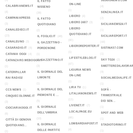
(3)
SEGUONEWS.COM
IL FATTO
ON-LINE
CALABRIANEWS.IT
(4)
NISSENO
(1)
(4)
SENZALINEA.IT
(38)
LIBERO
(4)
CAMPANIAPRESS
(2)
IL FATTO
LIBERO 24X7
(3)
(3)
SICILIANEWS24.IT
QUOTIDIANO
LIBERO
CANALEDIECI.IT
(1)
(2)
QUOTIDIANO.IT
(23)
SICILIAREPORT.IT
IL FOGLIO.IT
(48)
(90)
CANALEUNO
(3)
(44)
IL GAZZETTINO -
LIBEROREPORTER.IT
CASARADIO.IT
(6)
SISTINA57.COM
PORDENONE
(1)
(1)
CATANIA OGGI
(4)
(1)
LIFESTYLEBLOG.IT
SKY TG24
(2)
IL GAZZETTINO.IT
CATANZARO.WEBOGGI.IT
(47)
(3)
SMETTEREDILAVORAR
(1)
LIGURIA NEWS
IL GIORNALE DEL
(9)
CATERPILLAR
ON-LINE
LIMONTE
RAI RADIO2
SOCIALMEDIALIFE.IT
(1)
(1)
(1)
(1)
LIRA TV
(1)
IL GIORNALE DEL
CCS NEWS
(1)
SOFÀ -
LITALIANONEWS.IT
PIEMONTE E ...
TRIMESTRALE
CINQUECOLONNE.IT
(13)
(5)
DEI SEN...
(3)
LIVENET.IT
(7)
IL GIORNALE
(1)
CIOCIARIAOGGI.IT
LOCALPAGE.EU
DELL'UMBRIA
SPOT AND WEB
(6)
(46)
(10)
(1)
CITTÀ DI GENOVA
LOMBARDIAPOST.IT
IL GIORNALE
STADIOTORINO.IT
QUOTIDIANO...
(4)
DELLE PARTITE
(1)
(1)