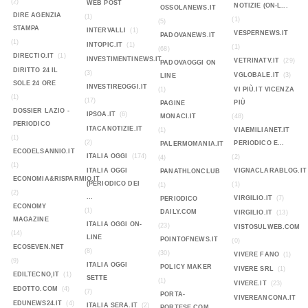
(2)
WEB POST
NOTIZIE (ON-L...
OSSOLANEWS.IT
DIRE AGENZIA
(1)
(1)
(5)
STAMPA
INTERVALLI
(1)
VESPERNEWS.IT
PADOVANEWS.IT
(1)
INTOPIC.IT
(1)
(1)
(68)
DIRECTIO.IT
(1)
INVESTIMENTINEWS.IT
VETRINATV.IT
(29)
PADOVAOGGI ON
DIRITTO 24 IL
(3)
VGLOBALE.IT
(3)
LINE
SOLE 24 ORE
INVESTIREOGGI.IT
(1)
VI PIÙ.IT VICENZA
(1)
(17)
PIÙ
PAGINE
DOSSIER LAZIO -
IPSOA.IT
(6)
MONACI.IT
(48)
PERIODICO
ITACANOTIZIE.IT
(1)
VIAEMILIANET.IT
(1)
(2)
PERIODICO E...
PALERMOMANIA.IT
ECODELSANNIO.IT
ITALIA OGGI
(174)
(2)
(4)
(1)
ITALIA OGGI
VIGNACLARABLOG.IT
PANATHLONCLUB
ECONOMIA&RISPARMIO.IT
(PERIODICO DEI
(1)
(1)
(2)
...
VIRGILIO.IT
(7)
PERIODICO
ECONOMY
(1)
DAILY.COM
VIRGILIO.IT
(13)
MAGAZINE
ITALIA OGGI ON-
(23)
VISTOSULWEB.COM
(14)
LINE
POINTOFNEWS.IT
(0)
ECOSEVEN.NET
(8)
(30)
VIVERE FANO
(1)
(9)
ITALIA OGGI
POLICY MAKER
VIVERE SRL
(1)
EDILTECNO,IT
(1)
SETTE
(1)
VIVERE.IT
(23)
EDOTTO.COM
(4)
(7)
PORTA-
VIVEREANCONA.IT
EDUNEWS24.IT
(4)
ITALIA SERA.IT
(2)
PORTESE.COM