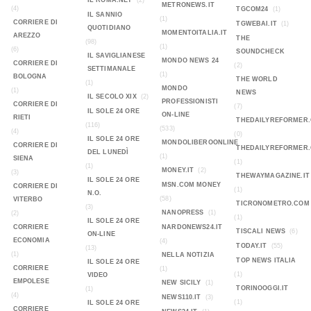
IL ROMA.NET
(2)
METRONEWS.IT
(4)
TGCOM24
(1)
IL SANNIO
(1)
CORRIERE DI
TGWEBAI.IT
(1)
QUOTIDIANO
MOMENTOITALIA.IT
AREZZO
THE
(98)
(1)
(6)
SOUNDCHECK
IL SAVIGLIANESE
MONDO NEWS 24
CORRIERE DI
(2)
SETTIMANALE
(1)
BOLOGNA
THE WORLD
(1)
MONDO
(1)
NEWS
IL SECOLO XIX
(2)
PROFESSIONISTI
CORRIERE DI
(7)
IL SOLE 24 ORE
ON-LINE
RIETI
THEDAILYREFORMER
(116)
(533)
(4)
(0)
IL SOLE 24 ORE
MONDOLIBEROONLINE
CORRIERE DI
THEDAILYREFORMER
DEL LUNEDÌ
(1)
SIENA
(1)
(1)
MONEY.IT
(2)
(3)
THEWAYMAGAZINE.IT
IL SOLE 24 ORE
MSN.COM MONEY
CORRIERE DI
(1)
N.O.
(58)
VITERBO
TICRONOMETRO.COM
(3)
NANOPRESS
(1)
(2)
(1)
IL SOLE 24 ORE
CORRIERE
NARDONEWS24.IT
TISCALI NEWS
(6)
ON-LINE
ECONOMIA
(4)
TODAY.IT
(55)
(13)
(1)
NELLA NOTIZIA
TOP NEWS ITALIA
IL SOLE 24 ORE
CORRIERE
(1)
(1)
VIDEO
EMPOLESE
NEW SICILY
(1)
TORINOOGGI.IT
(1)
(4)
NEWS110.IT
(3)
(1)
IL SOLE 24 ORE
CORRIERE