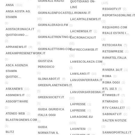
GIORNALE RADIO
QUOTIDIANO ON-
(105)
ANSA
(311)
(4)
LINE
REGGIOTV.IT
(2)
ANSA AOSTA AG.
GIORNALEINFOCASTELLIROMANI.IT
(2)
REPORTAGEONLINE.I
STAMPA
(45)
LACAPITALENEWS.IT
(2)
(1)
GIORNALERADIO.FM
(1)
REQUADRO.COM
AOSTACRONACA.IT
(6)
LACNEWS24.IT
(1)
REALE ESTATE I...
QUOTIDIANO ...
GIORNALETRENTINO.IT
LACRONACA24.IT
(1)
(2)
(1)
(55)
RETECHIARA
(5)
APPIANEWS.IT
(8)
GIORNALETTISMO.COM
LAFRECCIAWEB.IT
RETEIMPRESE
(1)
AREAIMPRESENETWORK.IT
(1)
(39)
RIPARTELITALIA
(1)
GIUSTIZIA
LAMESCOLANZA.COM
(1)
ASCA AGENZIA
PERIODICO
(3)
RIVIERA 24.IT
(1)
STAMPA
(1)
LAMILANO.IT
(10)
ROMA
(1)
QUOTIDI...
GLONAABOT.IT
(6)
LANUOVAFERRARA.IT
ROMA OGGI
(1)
(1)
GREENPLANETNEWS.IT
(8)
ASKANEWS
(11)
RTL 102.5
(5)
(5)
LANUOVASARDEGNA.IT
ASSINEWS.IT
(1)
RTMWEB.IT
(7)
GREENSOCIETY.IT
(10)
ASSOSFTWARE
RTNRADIO
(2)
(1)
LAPRESSE
(1)
(1)
RTV CANALE77
(1)
GUIDA GIURIDICA
LAPRESSE
(0)
ATENEO WEB
(2)
SABINIATV.IT
(1)
ITALIA OGGI
LARAGIONE.EU
BLASTINGNEWS.COM
SALTEN NOTIZIE
(1)
(108)
(1)
(1)
GUIDA
LASINTESI
(3)
BLITZ
SANNIOPORTALE.IT
NORMATIVA IL