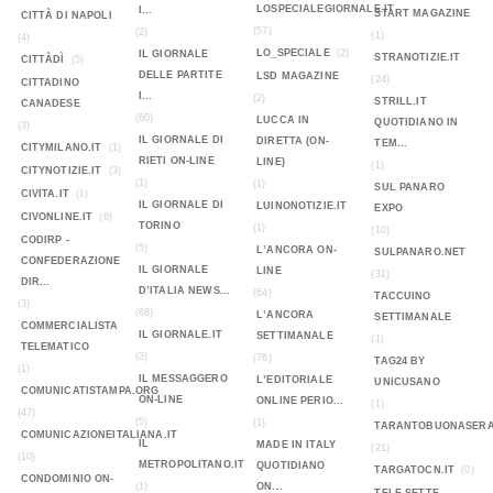
LOSPECIALEGIORNALE.IT
I...
START MAGAZINE
CITTÀ DI NAPOLI
(57)
(2)
(1)
(4)
LO_SPECIALE
(2)
IL GIORNALE
STRANOTIZIE.IT
CITTÀDÌ
(5)
DELLE PARTITE
LSD MAGAZINE
(24)
CITTADINO
I...
(2)
STRILL.IT
CANADESE
(60)
LUCCA IN
QUOTIDIANO IN
(3)
IL GIORNALE DI
DIRETTA (ON-
TEM...
CITYMILANO.IT
(1)
RIETI ON-LINE
LINE)
(1)
CITYNOTIZIE.IT
(3)
(1)
(1)
SUL PANARO
CIVITA.IT
(1)
IL GIORNALE DI
LUINONOTIZIE.IT
EXPO
CIVONLINE.IT
(6)
TORINO
(1)
(10)
CODIRP -
(5)
L’ANCORA ON-
SULPANARO.NET
CONFEDERAZIONE
IL GIORNALE
LINE
(31)
DIR...
D’ITALIA NEWS...
(64)
TACCUINO
(3)
(68)
L’ANCORA
SETTIMANALE
COMMERCIALISTA
IL GIORNALE.IT
SETTIMANALE
(1)
TELEMATICO
(3)
(76)
TAG24 BY
(1)
IL MESSAGGERO
L’EDITORIALE
UNICUSANO
COMUNICATISTAMPA.ORG
ON-LINE
ONLINE PERIO...
(1)
(47)
(5)
(1)
TARANTOBUONASERA
COMUNICAZIONEITALIANA.IT
IL
MADE IN ITALY
(21)
(10)
METROPOLITANO.IT
QUOTIDIANO
TARGATOCN.IT
(0)
CONDOMINIO ON-
(1)
ON...