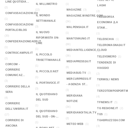
TELE SETTE
LINE QUOTIDIA...
IL MILLIMETRO
(1)
LAGHI
(2)
(22)
MAGAZINE
(3)
(2)
CONFASSACIAZIONI.EU
IL MONDO
MAGAZINE.WINDTRE.COM
TELEBORSA
(1)
SETTIMANALE
(34)
ECONOMIA (LA
CONFASSOCIAZIONI
(3)
MALPENSA24.IT
STAM...
PORTALE/BLOG
IL NUOVO
(1)
(1)
(30)
RIFORMISTA ON-
MANTOVAUNO.IT
TELEISCHIA
(1)
CONFEDERAZIONEAEPI.IT
LINE
(89)
TELEROMAGNA24.IT
(1)
(1)
MEDIAINTELLIGENCE.CLOUD
(1)
CONTROCAMPUS.IT
IL PICCOLO
(36)
TELEVOMERO
(1)
(2)
TRISETTIMANALE
MEDIAPRESS24.IT
TENDENZE DI
CORCOM -
(1)
(6)
VIAGGIO
CORRIERE
IL PICCOLO.NET
MEDIASUD.TV
(2)
(2)
COMUNICAZ...
(1)
MERCURPRESS.IT
TERMOLI NEWS
(3)
IL PORTAVOCE.IT
- AGENZIA ST...
(1)
CORRIERE DELLA
(3)
(3)
TERZOTEMPOSPORTMA
SERA
IL QUOTIDIANO
MERIDIANA
(4)
(4)
DEL SUD
NOTIZIE
TFNEWS.IT
(5)
CORRIERE
(1)
(34)
TG REGIONE.IT
(2)
DELL’UMBRIA.IT
IL QUOTIDIANO
MERIDIANOITALIA.TV
TG5
(1)
(17)
DEL SUD - ON-...
(2)
CORRIERE DI
TGABRUZZO24.COM
(1)
METEO WEB
(1)
ANCONA
(3)