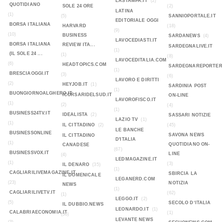
LASTAMPA.IT
(2)
QUOTIDIANO
SOLE 24 ORE
(2)
LATINA
(1)
(5)
SANNIOPORTALE.IT
EDITORIALE OGGI
BORSA ITALIANA
HARVARD
(18)
(9)
(10)
BUSINESS
SARDANEWS
(4)
LAVOCEDIASTI.IT
BORSA ITALIANA
REVIEW ITA...
SARDEGNALIVE.IT
(1)
(IL SOLE 24 ...
(1)
(8)
LAVOCEDITALIA.COM
(6)
HEADTOPICS.COM
SARDEGNAREPORTER
(1)
BRESCIAOGGI.IT
(3)
(6)
LAVORO E DIRITTI
(2)
HEYJOB.IT
(1)
SARDINIA POST
(1)
BUONGIORNOALGHERO.IT
ICORSARIDELSUD.IT
ON-LINE
LAVOROFISCO.IT
(1)
(2)
(4)
(1)
BUSINESS24TV.IT
IDEALISTA
(2)
SASSARI NOTIZIE
LAZIO TV
(1)
(1)
IL CITTADINO
(2)
(45)
LE BANCHE
BUSINESSONLINE
SAVONA NEWS
IL CITTADINO
D'ITALIA
(1)
QUOTIDIANO ON-
CANADESE
(67)
BUSINESSVOX.IT
LINE
(4)
LEDMAGAZINE.IT
(1)
(3)
IL DENARO
(35)
(1)
CAGLIARILIVEMAGAZINE.IT
SBIRCIA LA
IL DOMENICALE
LEGANERD.COM
(23)
NOTIZIA
NEWS
(1)
CAGLIARILIVETV.IT
(62)
(1)
LEGGO.IT
(2)
(5)
SECOLO D‘ITALIA
IL DUBBIO.NEWS
LEONARDO.IT
(1)
CALABRIAECONOMIA.IT
(1)
(36)
LEVANTE NEWS