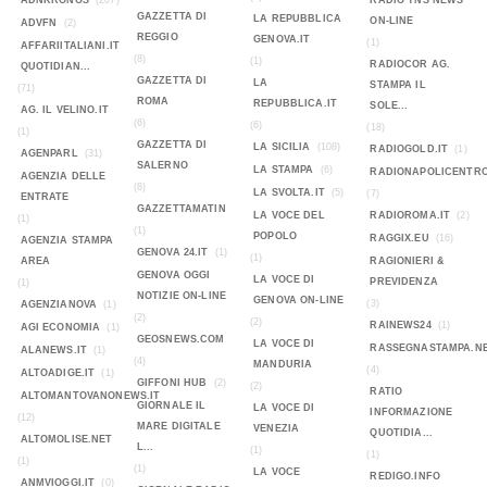
ADNKRONOS
(207)
RADIO TNS NEWS
GAZZETTA DI
LA REPUBBLICA
ON-LINE
ADVFN
(2)
REGGIO
GENOVA.IT
(1)
AFFARIITALIANI.IT
(8)
(1)
RADIOCOR AG.
QUOTIDIAN...
GAZZETTA DI
LA
STAMPA IL
(71)
ROMA
REPUBBLICA.IT
SOLE...
AG. IL VELINO.IT
(6)
(6)
(18)
(1)
GAZZETTA DI
LA SICILIA
(108)
RADIOGOLD.IT
(1)
AGENPARL
(31)
SALERNO
LA STAMPA
(6)
RADIONAPOLICENTR
AGENZIA DELLE
(8)
LA SVOLTA.IT
(5)
(7)
ENTRATE
GAZZETTAMATIN
LA VOCE DEL
RADIOROMA.IT
(2)
(1)
(1)
POPOLO
RAGGIX.EU
(16)
AGENZIA STAMPA
GENOVA 24.IT
(1)
(1)
AREA
RAGIONIERI &
GENOVA OGGI
LA VOCE DI
PREVIDENZA
(1)
NOTIZIE ON-LINE
GENOVA ON-LINE
(3)
AGENZIANOVA
(1)
(2)
(2)
RAINEWS24
(1)
AGI ECONOMIA
(1)
GEOSNEWS.COM
LA VOCE DI
RASSEGNASTAMPA.N
ALANEWS.IT
(1)
(4)
MANDURIA
(4)
ALTOADIGE.IT
(1)
GIFFONI HUB
(2)
(2)
RATIO
ALTOMANTOVANONEWS.IT
GIORNALE IL
LA VOCE DI
INFORMAZIONE
(12)
MARE DIGITALE
VENEZIA
QUOTIDIA...
ALTOMOLISE.NET
L...
(1)
(1)
(1)
(1)
LA VOCE
REDIGO.INFO
ANMVIOGGI.IT
(0)