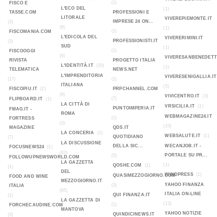
(1)
FISCO E
L'ECO DEL
(1)
TASSE.COM
PROFESSIONI E
LITORALE
VIVEREPIEMONTE.IT
IMPRESE 24 ON...
(3)
(9)
(1)
(1)
FISCOMANIA.COM
L'EDICOLA DEL
VIVERERIMINI.IT
PROFESSIONISTI.IT
(3)
SUD
(1)
(1)
FISCOOGGI
(8)
VIVERESANBENEDETT
RIVISTA
PROGETTO ITALIA
L'IDENTITÀ.IT
(20)
(1)
TELEMATICA
NEWS.NET
L'IMPRENDITORIA
VIVERESENIGALLIA.IT
(17)
(1)
ITALIANA
(5)
FISCOPIU.IT
(2)
PRPCHANNEL.COM
(9)
VIVICENTRO.IT
(3)
(7)
FLIPBOARD.IT
(1)
LA CITTÀ DI
VRSICILIA.IT
(1)
PUNTOIMPERIA.IT
FMAG.IT -
ROMA
WEBMAGAZINE24.IT
(1)
FORTRESS
(3)
(23)
MAGAZINE
QDS.IT
LA CONCERIA
(1)
WEBSALUTE.IT
(1)
QUOTIDIANO
(7)
LA DISCUSSIONE
DELLA SIC...
WECANJOB.IT -
FOCUSNEWS24
(1)
(93)
PORTALE SU PR...
(5)
FOLLOWUPNEWSWORLD.COM
LA GAZZETTA
(1)
QOSHE.COM
(1)
(1)
DEL
WINDPRESS
(1)
QUASIMEZZOGIORNO.COM
FOOD AND WINE
MEZZOGIORNO.IT
YAHOO FINANZA
(3)
ITALIA
(65)
ITALIA ON-LINE
QUI FINANZA.IT
(1)
LA GAZZETTA DI
(13)
(1)
FORCHECAUDINE.COM
MANTOVA
YAHOO NOTIZIE
QUINDICINEWS.IT
(3)