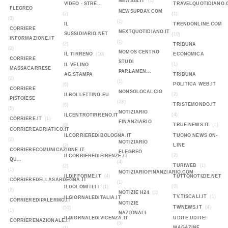
NEWS24.IT
(1)
VIDEO - STRE...
TRAVELQUOTIDIANO.
FLEGREO
NEWSUPDAY.COM
(2)
(1)
(3)
(1)
IL
TRENDONLINE.COM
CORRIERE
NEXTQUOTIDIANO.IT
SUSSIDIARIO.NET
(10)
INFORMAZIONE.IT
(1)
(2)
TRIBUNA
(2)
NOMOS CENTRO
IL TIRRENO
(10)
ECONOMICA
CORRIERE
STUDI
(1)
IL VELINO
MASSACARRESE
PARLAMEN...
AG.STAMPA
TRIBUNA
(2)
(1)
POLITICA WEB.IT
(6)
CORRIERE
NONSOLOCALCIO
(2)
ILBOLLETTINO.EU
PISTOIESE
(23)
TRISTEMONDO.IT
(6)
(5)
NOTIZIARIO
(4)
ILCENTROTIRRENO.IT
CORRIERE.IT
(1)
FINANZIARIO
TRUE-NEWS.IT
(1)
(9)
CORRIEREADRIATICO.IT
(0)
ILCORRIEREDIBOLOGNA.IT
TUONO NEWS ON-
(2)
NOTIZIARIO
LINE
(2)
CORRIERECOMUNICAZIONE.IT
FLEGREO
(2)
ILCORRIEREDIFIRENZE.IT
QU...
(4)
TURIWEB
(1)
(2)
(1)
NOTIZIARIOFINANZIARIO.COM
ILDIFFORME.IT
(4)
TUTTONOTIZIE.NET
CORRIEREDELLASARDEGNA.IT
(1)
(0)
ILDOLOMITI.IT
(1)
(2)
NOTIZIE H24
(1)
TV.TISCALI.IT
(1)
ILGIORNALEDITALIA.IT
CORRIEREDIPALERMO.IT
NOTIZIE
TWNEWS.IT
(4)
(51)
(1)
NAZIONALI
ILGIORNALEDIVICENZA.IT
UDITE UDITE!
CORRIERENAZIONALE.IT
(5)
MAGAZINE