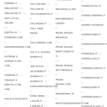
(4)
EGNEWS.IT
(1)
ITALIA24.ORG
(1)
(2)
VIVEREASCOLI.IT
EMILIAPOST
(0)
ITALIA26.EU
(1)
PRESSITALIA.NET
(3)
EMILIAPOST.IT
(3)
ITALIAAMBIENTE.IT
(10)
VIVERECAMERINO.IT
ENTI LOCALI
(9)
PRESSREADER -
(5)
ONLINE
LIBERO
ITALONEWS.IT
(1)
VIVERECIVITANOVA
(93)
(2)
ITALY FREE
(1)
EQUITALIA
(1)
PRIMA PAGINA
PRESS
VIVEREFERMO.IT
ETRIBUNA.COM
(MENSILE)
(1)
(3)
(1)
(17)
ITALY24NEWS.COM
VIVEREGIOIATAURO.I
EUROPENEWSOK.COM
PRIMA PAGINA
(1)
(1)
NEWS AGENZIA
(1)
IVG.IT IL VOSTRO
VIVEREJESI.IT
(2)
S...
EUTEKNE IL
GIORNALE
VIVERELAZIO.IT
(16)
GIORNALE DEI
(1)
(1)
COM...
PRIMA PAGINA
JOB SOCIAL
(1)
VIVEREMACERATA.IT
SETTIMANALE
(1)
JULIENEWS.IT
(1)
(4)
(1)
FANPAGE.IT
(1)
JUORNO.IT
(0)
VIVEREMARCHE.IT
PRIMA-
FINANZA E
JUORNO.IT
(3)
(2)
PAGINA.COM
DIRITTO.IT ON-
KAIROSPARTNERS.COM
VIVEREOSIMO.IT
(27)
LINE
(1)
(1)
PRIMOPIANO 24
(2)
KONG NEWS
(1)
VIVEREPESARO.IT
(4)
FISCALFOCUS.INFO
L'ADIGE.IT
(0)
(6)
PROFESSIONEFINANZA.COM
(1)
L'ARENA.IT
(1)
VIVEREPESCARA.IT