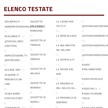
ELENCO TESTATE
(1)
247LIBERO.IT
(5)
GAZZETTA
LA LEGGE PER
DELL'EMILIA
TUTTI.IT
QUOTIDIANOCONTRIB
24OREPROFESSIONALE.ILSOLE24...
ROMAGNA
(16)
(3)
(1)
(1)
LA MESCOLANZA
QUOTIDIANODIBARI.I
9COLONNE.IT
(1)
GAZZETTA DI
(1)
(54)
@FISCO24_INFO
FIRENZE
LA MIA PARTITA
QUOTIDIANODIPUGLIA
(TWITTER)
(3)
IVA ON-LINE
(2)
(1)
GAZZETTA DI
(2)
QUOTIDIANONAZIONA
ABRUZZO24ORE.TV
GENOVA
LA NOTIFICA.IT
(1)
QUOTIDIANO ...
(7)
(12)
RADIO
(1)
GAZZETTA DI
LA NUOVA DEL
PARLAMENTARE
ACCADE ORA
(3)
MILANO
SUD
(1)
ACQUESE.IT
(1)
(1)
RADIO RADICALE
PERIODICO ON-
GAZZETTA DI
LA PROVINCIA
(5)
LINE
MODENA
DEL SULCIS IGL...
RADIO RAI 1
(4)
(5)
(8)
(1)
ACQUI NEWS
RADIO STUDIO90
GAZZETTA DI
LA PROVINCIA DI
ILPICCOLO.NET
ITALIA
NAPOLI
SONDRIO
(4)
(3)
(2)
(1)