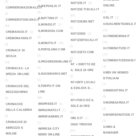
(1)
(1)
NOTIZIE.IT
(9)
ONLINE
ILIKEPUGLIA.IT
CORRIERENAZIONALE.IT
NOTIZIE.TISCALI.IT
(1)
(3)
(0)
(18)
UGL.IT
(3)
ILMATTINO.IT
(2)
CORRIERETOSCANO.IT
NOTIZIE365.NET
UGUALMENTEABILE.I
ILMONDO.IT
(2)
(44)
(1)
(11)
ILMONDOIA.COM
CREMAOGGI.IT
(4)
NOTIZIEDI
(3)
ULTIMENEWS24.IT
(2)
CREMONAOGGI.IT
NOTIZIEFISCALI.IT
(13)
ILMONITO.IT
(29)
(3)
(1)
ULTIMENOTIZIE.IT
ILPOPOLANO.COM
CRONACA DI
NOTIZIETV.COM
(11)
(3)
SICILIA
(2)
ULTIMENOTIZIEOGGI.I
ILPROGRESSONLINE.IT
(14)
NT + DIRITTO DE
(3)
(5)
CRONACA4 - LA
IL SOLE 24 ORE
UMDI UN MONDO
ILSUSSIDIARIO.NET
SPEZIA ON-LINE
(2)
D'ITALIANI
(2)
(1)
NT+ENTI LOCALI
(7)
ILTEMPO.IT ON-
CRONACHE DEL
& EDILIZIA D...
UNINDUSTRIA.IT
LINE
MEZZOGIORNO
(3)
(8)
(88)
(2)
NT+FISCO DE IL
UNIONESARDA.IT
IMGPRESS.IT
(1)
CRONACHE
SOLE 24 ORE
(4)
DELLA CALABRIA
IMPAGINATO.IT
(1)
(4)
UNIVERSONOTIZIE.IT
(5)
IMPERIANEWS.IT
OBLO.IT
(1)
(5)
CRONACHE DI
(1)
OGGI TREVISO
UOMO &
ABRUZZO E
IMPRESA CITY
(18)
MANAGER
MOLISE
NEWS ON-LINE