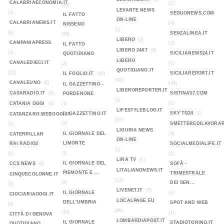
CALABRIAECONOMIA.IT
(1)
(36)
LEVANTE NEWS
(3)
SEGUONEWS.COM
IL FATTO
ON-LINE
CALABRIANEWS.IT
(4)
NISSENO
(1)
(4)
SENZALINEA.IT
(38)
LIBERO
(4)
CAMPANIAPRESS
(2)
IL FATTO
LIBERO 24X7
(3)
(3)
SICILIANEWS24.IT
QUOTIDIANO
LIBERO
CANALEDIECI.IT
(1)
(2)
QUOTIDIANO.IT
(23)
SICILIAREPORT.IT
IL FOGLIO.IT
(48)
(90)
CANALEUNO
(3)
(44)
IL GAZZETTINO -
LIBEROREPORTER.IT
CASARADIO.IT
(6)
SISTINA57.COM
PORDENONE
(1)
(1)
CATANIA OGGI
(4)
(1)
LIFESTYLEBLOG.IT
SKY TG24
(2)
IL GAZZETTINO.IT
CATANZARO.WEBOGGI.IT
(47)
(3)
SMETTEREDILAVORAR
(1)
LIGURIA NEWS
IL GIORNALE DEL
(9)
CATERPILLAR
ON-LINE
LIMONTE
RAI RADIO2
SOCIALMEDIALIFE.IT
(1)
(1)
(1)
(1)
LIRA TV
(1)
IL GIORNALE DEL
CCS NEWS
(1)
SOFÀ -
LITALIANONEWS.IT
PIEMONTE E ...
TRIMESTRALE
CINQUECOLONNE.IT
(13)
(5)
DEI SEN...
(3)
LIVENET.IT
(7)
IL GIORNALE
(1)
CIOCIARIAOGGI.IT
LOCALPAGE.EU
DELL'UMBRIA
SPOT AND WEB
(6)
(46)
(10)
(1)
CITTÀ DI GENOVA
LOMBARDIAPOST.IT
IL GIORNALE
STADIOTORINO.IT
QUOTIDIANO...