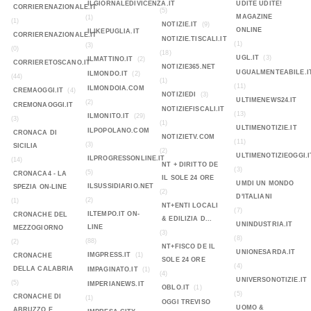
ILGIORNALEDIVICENZA.IT
UDITE UDITE!
CORRIERENAZIONALE.IT
(5)
MAGAZINE
(1)
(1)
NOTIZIE.IT
(9)
ONLINE
ILIKEPUGLIA.IT
CORRIERENAZIONALE.IT
NOTIZIE.TISCALI.IT
(1)
(3)
(0)
(18)
UGL.IT
(3)
ILMATTINO.IT
(2)
CORRIERETOSCANO.IT
NOTIZIE365.NET
UGUALMENTEABILE.I
ILMONDO.IT
(2)
(44)
(1)
(11)
ILMONDOIA.COM
CREMAOGGI.IT
(4)
NOTIZIEDI
(3)
ULTIMENEWS24.IT
(2)
CREMONAOGGI.IT
NOTIZIEFISCALI.IT
(13)
ILMONITO.IT
(29)
(3)
(1)
ULTIMENOTIZIE.IT
ILPOPOLANO.COM
CRONACA DI
NOTIZIETV.COM
(11)
(3)
SICILIA
(2)
ULTIMENOTIZIEOGGI.I
ILPROGRESSONLINE.IT
(14)
NT + DIRITTO DE
(3)
(5)
CRONACA4 - LA
IL SOLE 24 ORE
UMDI UN MONDO
ILSUSSIDIARIO.NET
SPEZIA ON-LINE
(2)
D'ITALIANI
(2)
(1)
NT+ENTI LOCALI
(7)
ILTEMPO.IT ON-
CRONACHE DEL
& EDILIZIA D...
UNINDUSTRIA.IT
LINE
MEZZOGIORNO
(3)
(8)
(88)
(2)
NT+FISCO DE IL
UNIONESARDA.IT
IMGPRESS.IT
(1)
CRONACHE
SOLE 24 ORE
(4)
DELLA CALABRIA
IMPAGINATO.IT
(1)
(4)
UNIVERSONOTIZIE.IT
(5)
IMPERIANEWS.IT
OBLO.IT
(1)
(5)
CRONACHE DI
(1)
OGGI TREVISO
UOMO &
ABRUZZO E