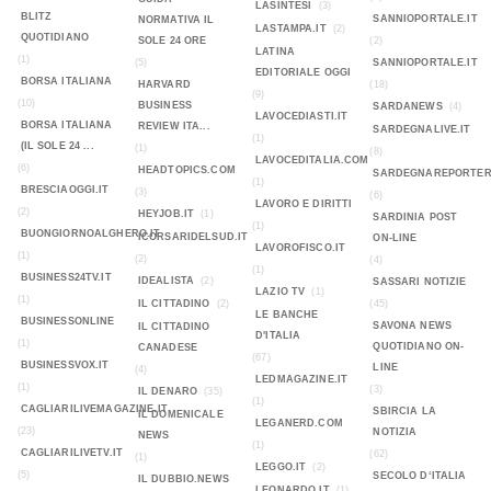
LASINTESI
(3)
BLITZ
SANNIOPORTALE.IT
NORMATIVA IL
LASTAMPA.IT
(2)
QUOTIDIANO
SOLE 24 ORE
(2)
LATINA
(1)
(5)
SANNIOPORTALE.IT
EDITORIALE OGGI
BORSA ITALIANA
HARVARD
(18)
(9)
(10)
BUSINESS
SARDANEWS
(4)
LAVOCEDIASTI.IT
BORSA ITALIANA
REVIEW ITA...
SARDEGNALIVE.IT
(1)
(IL SOLE 24 ...
(1)
(8)
LAVOCEDITALIA.COM
(6)
HEADTOPICS.COM
SARDEGNAREPORTER
(1)
BRESCIAOGGI.IT
(3)
(6)
LAVORO E DIRITTI
(2)
HEYJOB.IT
(1)
SARDINIA POST
(1)
BUONGIORNOALGHERO.IT
ICORSARIDELSUD.IT
ON-LINE
LAVOROFISCO.IT
(1)
(2)
(4)
(1)
BUSINESS24TV.IT
IDEALISTA
(2)
SASSARI NOTIZIE
LAZIO TV
(1)
(1)
IL CITTADINO
(2)
(45)
LE BANCHE
BUSINESSONLINE
SAVONA NEWS
IL CITTADINO
D'ITALIA
(1)
QUOTIDIANO ON-
CANADESE
(67)
BUSINESSVOX.IT
LINE
(4)
LEDMAGAZINE.IT
(1)
(3)
IL DENARO
(35)
(1)
CAGLIARILIVEMAGAZINE.IT
SBIRCIA LA
IL DOMENICALE
LEGANERD.COM
(23)
NOTIZIA
NEWS
(1)
CAGLIARILIVETV.IT
(62)
(1)
LEGGO.IT
(2)
(5)
SECOLO D‘ITALIA
IL DUBBIO.NEWS
LEONARDO.IT
(1)