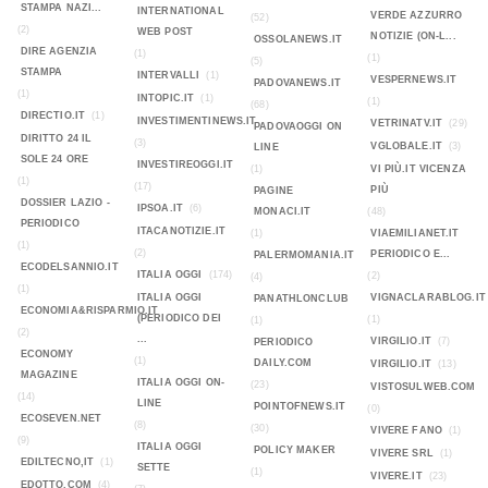
STAMPA NAZI...
INTERNATIONAL
VERDE AZZURRO
(52)
(2)
WEB POST
NOTIZIE (ON-L...
OSSOLANEWS.IT
DIRE AGENZIA
(1)
(1)
(5)
STAMPA
INTERVALLI
(1)
VESPERNEWS.IT
PADOVANEWS.IT
(1)
INTOPIC.IT
(1)
(1)
(68)
DIRECTIO.IT
(1)
INVESTIMENTINEWS.IT
VETRINATV.IT
(29)
PADOVAOGGI ON
DIRITTO 24 IL
(3)
VGLOBALE.IT
(3)
LINE
SOLE 24 ORE
INVESTIREOGGI.IT
(1)
VI PIÙ.IT VICENZA
(1)
(17)
PIÙ
PAGINE
DOSSIER LAZIO -
IPSOA.IT
(6)
MONACI.IT
(48)
PERIODICO
ITACANOTIZIE.IT
(1)
VIAEMILIANET.IT
(1)
(2)
PERIODICO E...
PALERMOMANIA.IT
ECODELSANNIO.IT
ITALIA OGGI
(174)
(2)
(4)
(1)
ITALIA OGGI
VIGNACLARABLOG.IT
PANATHLONCLUB
ECONOMIA&RISPARMIO.IT
(PERIODICO DEI
(1)
(1)
(2)
...
VIRGILIO.IT
(7)
PERIODICO
ECONOMY
(1)
DAILY.COM
VIRGILIO.IT
(13)
MAGAZINE
ITALIA OGGI ON-
(23)
VISTOSULWEB.COM
(14)
LINE
POINTOFNEWS.IT
(0)
ECOSEVEN.NET
(8)
(30)
VIVERE FANO
(1)
(9)
ITALIA OGGI
POLICY MAKER
VIVERE SRL
(1)
EDILTECNO,IT
(1)
SETTE
(1)
VIVERE.IT
(23)
EDOTTO.COM
(4)