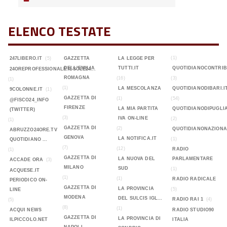
ELENCO TESTATE
(1)
247LIBERO.IT
(5)
GAZZETTA
LA LEGGE PER
DELL'EMILIA
TUTTI.IT
QUOTIDIANOCONTRIB
24OREPROFESSIONALE.ILSOLE24...
ROMAGNA
(16)
(3)
(1)
(1)
LA MESCOLANZA
QUOTIDIANODIBARI.I
9COLONNE.IT
(1)
GAZZETTA DI
(1)
(54)
@FISCO24_INFO
FIRENZE
LA MIA PARTITA
QUOTIDIANODIPUGLIA
(TWITTER)
(3)
IVA ON-LINE
(2)
(1)
GAZZETTA DI
(2)
QUOTIDIANONAZIONA
ABRUZZO24ORE.TV
GENOVA
LA NOTIFICA.IT
(1)
QUOTIDIANO ...
(7)
(12)
RADIO
(1)
GAZZETTA DI
LA NUOVA DEL
PARLAMENTARE
ACCADE ORA
(3)
MILANO
SUD
(1)
ACQUESE.IT
(1)
(1)
RADIO RADICALE
PERIODICO ON-
GAZZETTA DI
LA PROVINCIA
(5)
LINE
MODENA
DEL SULCIS IGL...
RADIO RAI 1
(4)
(5)
(8)
(1)
ACQUI NEWS
RADIO STUDIO90
GAZZETTA DI
LA PROVINCIA DI
ILPICCOLO.NET
ITALIA