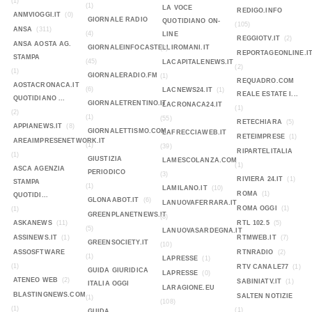
(1)
(1)
LA VOCE
REDIGO.INFO
ANMVIOGGI.IT
(0)
GIORNALE RADIO
QUOTIDIANO ON-
(105)
ANSA
(311)
(4)
LINE
REGGIOTV.IT
(2)
ANSA AOSTA AG.
GIORNALEINFOCASTELLIROMANI.IT
(2)
REPORTAGEONLINE.I
STAMPA
(45)
LACAPITALENEWS.IT
(2)
(1)
GIORNALERADIO.FM
(1)
REQUADRO.COM
AOSTACRONACA.IT
(6)
LACNEWS24.IT
(1)
REALE ESTATE I...
QUOTIDIANO ...
GIORNALETRENTINO.IT
LACRONACA24.IT
(1)
(2)
(1)
(55)
RETECHIARA
(5)
APPIANEWS.IT
(8)
GIORNALETTISMO.COM
LAFRECCIAWEB.IT
RETEIMPRESE
(1)
AREAIMPRESENETWORK.IT
(1)
(39)
RIPARTELITALIA
(1)
GIUSTIZIA
LAMESCOLANZA.COM
(1)
ASCA AGENZIA
PERIODICO
(3)
RIVIERA 24.IT
(1)
STAMPA
(1)
LAMILANO.IT
(10)
ROMA
(1)
QUOTIDI...
GLONAABOT.IT
(6)
LANUOVAFERRARA.IT
ROMA OGGI
(1)
(1)
GREENPLANETNEWS.IT
(8)
ASKANEWS
(11)
RTL 102.5
(5)
(5)
LANUOVASARDEGNA.IT
ASSINEWS.IT
(1)
RTMWEB.IT
(7)
GREENSOCIETY.IT
(10)
ASSOSFTWARE
RTNRADIO
(2)
(1)
LAPRESSE
(1)
(1)
RTV CANALE77
(1)
GUIDA GIURIDICA
LAPRESSE
(0)
ATENEO WEB
(2)
SABINIATV.IT
(1)
ITALIA OGGI
LARAGIONE.EU
BLASTINGNEWS.COM
SALTEN NOTIZIE
(1)
(108)
(1)
(1)
GUIDA