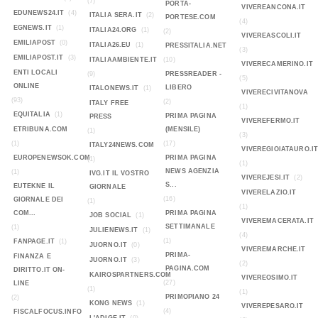
(7)
PORTA-
VIVEREANCONA.IT
EDUNEWS24.IT
(4)
ITALIA SERA.IT
(2)
PORTESE.COM
(4)
EGNEWS.IT
(1)
ITALIA24.ORG
(1)
(2)
VIVEREASCOLI.IT
EMILIAPOST
(0)
ITALIA26.EU
(1)
PRESSITALIA.NET
(3)
EMILIAPOST.IT
(3)
ITALIAAMBIENTE.IT
(10)
VIVERECAMERINO.IT
ENTI LOCALI
(9)
PRESSREADER -
(5)
ONLINE
LIBERO
ITALONEWS.IT
(1)
VIVERECIVITANOVA
(93)
(2)
ITALY FREE
(1)
EQUITALIA
(1)
PRIMA PAGINA
PRESS
VIVEREFERMO.IT
ETRIBUNA.COM
(MENSILE)
(1)
(3)
(1)
(17)
ITALY24NEWS.COM
VIVEREGIOIATAURO.I
EUROPENEWSOK.COM
PRIMA PAGINA
(1)
(1)
NEWS AGENZIA
(1)
IVG.IT IL VOSTRO
VIVEREJESI.IT
(2)
S...
EUTEKNE IL
GIORNALE
VIVERELAZIO.IT
(16)
GIORNALE DEI
(1)
(1)
COM...
PRIMA PAGINA
JOB SOCIAL
(1)
VIVEREMACERATA.IT
SETTIMANALE
(1)
JULIENEWS.IT
(1)
(4)
(1)
FANPAGE.IT
(1)
JUORNO.IT
(0)
VIVEREMARCHE.IT
PRIMA-
FINANZA E
JUORNO.IT
(3)
(2)
PAGINA.COM
DIRITTO.IT ON-
KAIROSPARTNERS.COM
VIVEREOSIMO.IT
(27)
LINE
(1)
(1)
PRIMOPIANO 24
(2)
KONG NEWS
(1)
VIVEREPESARO.IT
(4)
FISCALFOCUS.INFO