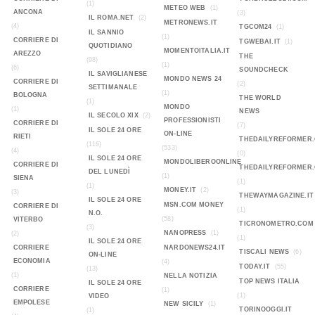
(1)
METEO WEB
(1)
ANCONA
(3)
IL ROMA.NET
(2)
METRONEWS.IT
(4)
TGCOM24
(1)
IL SANNIO
(1)
CORRIERE DI
TGWEBAI.IT
(1)
QUOTIDIANO
MOMENTOITALIA.IT
AREZZO
THE
(98)
(1)
(6)
SOUNDCHECK
IL SAVIGLIANESE
MONDO NEWS 24
CORRIERE DI
(2)
SETTIMANALE
(1)
BOLOGNA
THE WORLD
(1)
MONDO
(1)
NEWS
IL SECOLO XIX
(2)
PROFESSIONISTI
CORRIERE DI
(7)
IL SOLE 24 ORE
ON-LINE
RIETI
THEDAILYREFORMER
(116)
(533)
(4)
(0)
IL SOLE 24 ORE
MONDOLIBEROONLINE
CORRIERE DI
THEDAILYREFORMER
DEL LUNEDÌ
(1)
SIENA
(1)
(1)
MONEY.IT
(2)
(3)
THEWAYMAGAZINE.IT
IL SOLE 24 ORE
MSN.COM MONEY
CORRIERE DI
(1)
N.O.
(58)
VITERBO
TICRONOMETRO.COM
(3)
NANOPRESS
(1)
(2)
(1)
IL SOLE 24 ORE
CORRIERE
NARDONEWS24.IT
TISCALI NEWS
(6)
ON-LINE
ECONOMIA
(4)
TODAY.IT
(55)
(13)
(1)
NELLA NOTIZIA
TOP NEWS ITALIA
IL SOLE 24 ORE
CORRIERE
(1)
(1)
VIDEO
EMPOLESE
NEW SICILY
(1)
TORINOOGGI.IT
(1)