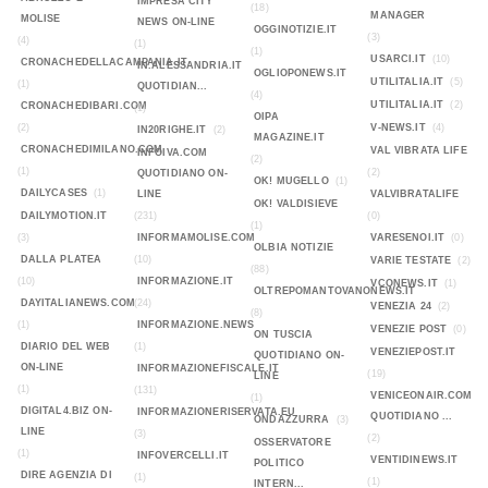
IMPRESA CITY
(18)
MANAGER
MOLISE
NEWS ON-LINE
OGGINOTIZIE.IT
(3)
(4)
(1)
(1)
USARCI.IT
(10)
CRONACHEDELLACAMPANIA.IT
IN.ALESSANDRIA.IT
OGLIOPONEWS.IT
UTILITALIA.IT
(5)
(1)
QUOTIDIAN...
(4)
UTILITALIA.IT
(2)
CRONACHEDIBARI.COM
(1)
OIPA
(2)
V-NEWS.IT
(4)
IN20RIGHE.IT
(2)
MAGAZINE.IT
CRONACHEDIMILANO.COM
VAL VIBRATA LIFE
INFOIVA.COM
(2)
(1)
(2)
QUOTIDIANO ON-
OK! MUGELLO
(1)
DAILYCASES
(1)
LINE
VALVIBRATALIFE
OK! VALDISIEVE
DAILYMOTION.IT
(231)
(0)
(1)
(3)
INFORMAMOLISE.COM
VARESENOI.IT
(0)
OLBIA NOTIZIE
DALLA PLATEA
(10)
VARIE TESTATE
(2)
(88)
(10)
INFORMAZIONE.IT
VCONEWS.IT
(1)
OLTREPOMANTOVANONEWS.IT
DAYITALIANEWS.COM
(24)
VENEZIA 24
(2)
(8)
(1)
INFORMAZIONE.NEWS
VENEZIE POST
(0)
ON TUSCIA
DIARIO DEL WEB
(1)
VENEZIEPOST.IT
QUOTIDIANO ON-
ON-LINE
INFORMAZIONEFISCALE.IT
(19)
LINE
(1)
(131)
VENICEONAIR.COM
(1)
DIGITAL4.BIZ ON-
INFORMAZIONERISERVATA.EU
QUOTIDIANO ...
ONDAZZURRA
(3)
LINE
(3)
(2)
OSSERVATORE
(1)
INFOVERCELLI.IT
VENTIDINEWS.IT
POLITICO
DIRE AGENZIA DI
(1)
(1)
INTERN...