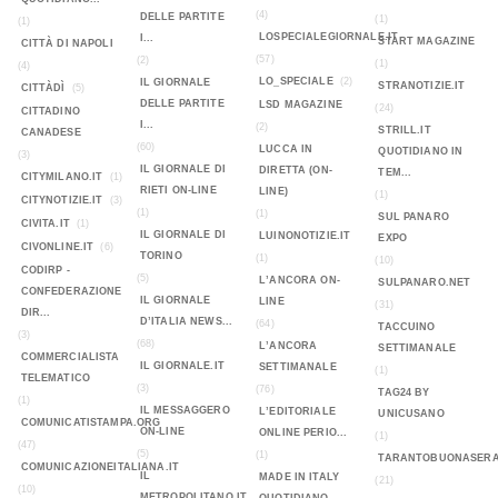
(4)
DELLE PARTITE
(1)
(1)
LOSPECIALEGIORNALE.IT
I...
START MAGAZINE
CITTÀ DI NAPOLI
(57)
(2)
(1)
(4)
LO_SPECIALE
(2)
IL GIORNALE
STRANOTIZIE.IT
CITTÀDÌ
(5)
DELLE PARTITE
LSD MAGAZINE
(24)
CITTADINO
I...
(2)
STRILL.IT
CANADESE
(60)
LUCCA IN
QUOTIDIANO IN
(3)
IL GIORNALE DI
DIRETTA (ON-
TEM...
CITYMILANO.IT
(1)
RIETI ON-LINE
LINE)
(1)
CITYNOTIZIE.IT
(3)
(1)
(1)
SUL PANARO
CIVITA.IT
(1)
IL GIORNALE DI
LUINONOTIZIE.IT
EXPO
CIVONLINE.IT
(6)
TORINO
(1)
(10)
CODIRP -
(5)
L’ANCORA ON-
SULPANARO.NET
CONFEDERAZIONE
IL GIORNALE
LINE
(31)
DIR...
D’ITALIA NEWS...
(64)
TACCUINO
(3)
(68)
L’ANCORA
SETTIMANALE
COMMERCIALISTA
IL GIORNALE.IT
SETTIMANALE
(1)
TELEMATICO
(3)
(76)
TAG24 BY
(1)
IL MESSAGGERO
L’EDITORIALE
UNICUSANO
COMUNICATISTAMPA.ORG
ON-LINE
ONLINE PERIO...
(1)
(47)
(5)
(1)
TARANTOBUONASERA
COMUNICAZIONEITALIANA.IT
IL
MADE IN ITALY
(21)
(10)
METROPOLITANO.IT