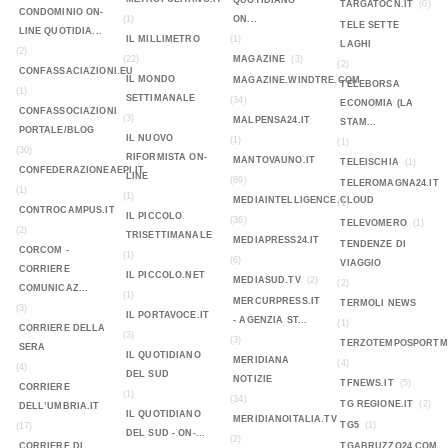
QUOTIDIANO
TARGATOCN.IT
(0)
CONDOMINIO ON-
(1)
ON...
TELE SETTE
LINE QUOTIDIA...
IL MILLIMETRO
(1)
LAGHI
(2)
(22)
MAGAZINE
(3)
(2)
CONFASSACIAZIONI.EU
IL MONDO
MAGAZINE.WINDTRE.COM
TELEBORSA
(1)
SETTIMANALE
(34)
ECONOMIA (LA
CONFASSOCIAZIONI
(3)
MALPENSA24.IT
STAM...
PORTALE/BLOG
IL NUOVO
(1)
(1)
(30)
RIFORMISTA ON-
MANTOVAUNO.IT
TELEISCHIA
(1)
CONFEDERAZIONEAEPI.IT
LINE
(89)
TELEROMAGNA24.IT
(1)
(1)
MEDIAINTELLIGENCE.CLOUD
(1)
CONTROCAMPUS.IT
IL PICCOLO
(36)
TELEVOMERO
(1)
(2)
TRISETTIMANALE
MEDIAPRESS24.IT
TENDENZE DI
CORCOM -
(1)
(6)
VIAGGIO
CORRIERE
IL PICCOLO.NET
MEDIASUD.TV
(2)
(2)
COMUNICAZ...
(1)
MERCURPRESS.IT
TERMOLI NEWS
(3)
IL PORTAVOCE.IT
- AGENZIA ST...
(1)
CORRIERE DELLA
(3)
(3)
TERZOTEMPOSPORTMA
SERA
IL QUOTIDIANO
MERIDIANA
(4)
(4)
DEL SUD
NOTIZIE
TFNEWS.IT
(5)
CORRIERE
(1)
(34)
TG REGIONE.IT
(2)
DELL’UMBRIA.IT
IL QUOTIDIANO
MERIDIANOITALIA.TV
TG5
(1)
(17)
DEL SUD - ON-...
(2)
CORRIERE DI
TGABRUZZO24.COM