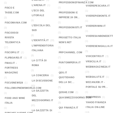
L'ADIGE.IT
(0)
(6)
PROFESSIONEFINANZA.COM
(1)
L'ARENA.IT
(1)
VIVEREPESCARA.IT
(1)
FISCO E
L'ECO DEL
(1)
TASSE.COM
PROFESSIONI E
LITORALE
VIVEREPIEMONTE.IT
IMPRESE 24 ON...
(3)
(9)
(1)
(1)
FISCOMANIA.COM
L'EDICOLA DEL
VIVERERIMINI.IT
PROFESSIONISTI.IT
(3)
SUD
(1)
(1)
FISCOOGGI
(8)
VIVERESANBENEDETT
RIVISTA
PROGETTO ITALIA
L'IDENTITÀ.IT
(20)
(1)
TELEMATICA
NEWS.NET
L'IMPRENDITORIA
VIVERESENIGALLIA.IT
(17)
(1)
ITALIANA
(5)
FISCOPIU.IT
(2)
PRPCHANNEL.COM
(9)
VIVICENTRO.IT
(3)
(7)
FLIPBOARD.IT
(1)
LA CITTÀ DI
VRSICILIA.IT
(1)
PUNTOIMPERIA.IT
FMAG.IT -
ROMA
WEBMAGAZINE24.IT
(1)
FORTRESS
(3)
(23)
MAGAZINE
QDS.IT
LA CONCERIA
(1)
WEBSALUTE.IT
(1)
QUOTIDIANO
(7)
LA DISCUSSIONE
DELLA SIC...
WECANJOB.IT -
FOCUSNEWS24
(1)
(93)
PORTALE SU PR...
(5)
FOLLOWUPNEWSWORLD.COM
LA GAZZETTA
(1)
QOSHE.COM
(1)
(1)
DEL
WINDPRESS
(1)
QUASIMEZZOGIORNO.COM
FOOD AND WINE
MEZZOGIORNO.IT
YAHOO FINANZA
(3)
ITALIA
(65)
ITALIA ON-LINE
QUI FINANZA.IT
(1)
LA GAZZETTA DI
(13)
(1)