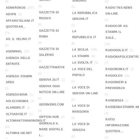
NAPOLI
SONDRIO
(4)
(3)
(2)
(1)
ADNKRONOS
(207)
RADIO TNS NEWS
GAZZETTA DI
LA REPUBBLICA
ON-LINE
ADVFN
(2)
REGGIO
GENOVA.IT
(1)
AFFARIITALIANI.IT
(8)
(1)
RADIOCOR AG.
QUOTIDIAN...
GAZZETTA DI
LA
STAMPA IL
(71)
ROMA
REPUBBLICA.IT
SOLE...
AG. IL VELINO.IT
(6)
(6)
(18)
(1)
GAZZETTA DI
LA SICILIA
(108)
RADIOGOLD.IT
(1)
AGENPARL
(31)
SALERNO
LA STAMPA
(6)
RADIONAPOLICENTR
AGENZIA DELLE
(8)
LA SVOLTA.IT
(5)
(7)
ENTRATE
GAZZETTAMATIN
LA VOCE DEL
RADIOROMA.IT
(2)
(1)
(1)
POPOLO
RAGGIX.EU
(16)
AGENZIA STAMPA
GENOVA 24.IT
(1)
(1)
AREA
RAGIONIERI &
GENOVA OGGI
LA VOCE DI
PREVIDENZA
(1)
NOTIZIE ON-LINE
GENOVA ON-LINE
(3)
AGENZIANOVA
(1)
(2)
(2)
RAINEWS24
(1)
AGI ECONOMIA
(1)
GEOSNEWS.COM
LA VOCE DI
RASSEGNASTAMPA.N
ALANEWS.IT
(1)
(4)
MANDURIA
(4)
ALTOADIGE.IT
(1)
GIFFONI HUB
(2)
(2)
RATIO
ALTOMANTOVANONEWS.IT
GIORNALE IL
LA VOCE DI
INFORMAZIONE
(12)
MARE DIGITALE
VENEZIA
QUOTIDIA...
ALTOMOLISE.NET
L...
(1)
(1)