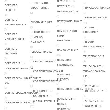
(4)
NEWS110.IT
(3)
(1)
IL SOLE 24 ORE
CORRIERE
NEWS24.IT
(1)
VIDEO - STRE...
TRAVELQUOTIDIANO.
FLEGREO
NEWSUPDAY.COM
(2)
(1)
(3)
(1)
IL
TRENDONLINE.COM
CORRIERE
NEXTQUOTIDIANO.IT
SUSSIDIARIO.NET
(10)
INFORMAZIONE.IT
(1)
(2)
TRIBUNA
(2)
NOMOS CENTRO
IL TIRRENO
(10)
ECONOMICA
CORRIERE
STUDI
(1)
IL VELINO
MASSACARRESE
PARLAMEN...
AG.STAMPA
TRIBUNA
(2)
(1)
POLITICA WEB.IT
(6)
CORRIERE
NONSOLOCALCIO
(2)
ILBOLLETTINO.EU
PISTOIESE
(23)
TRISTEMONDO.IT
(6)
(5)
NOTIZIARIO
(4)
ILCENTROTIRRENO.IT
CORRIERE.IT
(1)
FINANZIARIO
TRUE-NEWS.IT
(1)
(9)
CORRIEREADRIATICO.IT
(0)
ILCORRIEREDIBOLOGNA.IT
TUONO NEWS ON-
(2)
NOTIZIARIO
LINE
(2)
CORRIERECOMUNICAZIONE.IT
FLEGREO
(2)
ILCORRIEREDIFIRENZE.IT
QU...
(4)
TURIWEB
(1)
(2)
(1)
NOTIZIARIOFINANZIARIO.COM
ILDIFFORME.IT
(4)
TUTTONOTIZIE.NET
CORRIEREDELLASARDEGNA.IT
(1)
(0)
ILDOLOMITI.IT
(1)
(2)
NOTIZIE H24
(1)
TV.TISCALI.IT
(1)
ILGIORNALEDITALIA.IT
CORRIEREDIPALERMO.IT
NOTIZIE
TWNEWS.IT
(4)
(51)
(1)
NAZIONALI