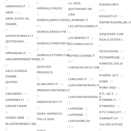
(1)
(1)
LA VOCE
REDIGO.INFO
ANMVIOGGI.IT
(0)
GIORNALE RADIO
QUOTIDIANO ON-
(105)
ANSA
(311)
(4)
LINE
REGGIOTV.IT
(2)
ANSA AOSTA AG.
GIORNALEINFOCASTELLIROMANI.IT
(2)
REPORTAGEONLINE.I
STAMPA
(45)
LACAPITALENEWS.IT
(2)
(1)
GIORNALERADIO.FM
(1)
REQUADRO.COM
AOSTACRONACA.IT
(6)
LACNEWS24.IT
(1)
REALE ESTATE I...
QUOTIDIANO ...
GIORNALETRENTINO.IT
LACRONACA24.IT
(1)
(2)
(1)
(55)
RETECHIARA
(5)
APPIANEWS.IT
(8)
GIORNALETTISMO.COM
LAFRECCIAWEB.IT
RETEIMPRESE
(1)
AREAIMPRESENETWORK.IT
(1)
(39)
RIPARTELITALIA
(1)
GIUSTIZIA
LAMESCOLANZA.COM
(1)
ASCA AGENZIA
PERIODICO
(3)
RIVIERA 24.IT
(1)
STAMPA
(1)
LAMILANO.IT
(10)
ROMA
(1)
QUOTIDI...
GLONAABOT.IT
(6)
LANUOVAFERRARA.IT
ROMA OGGI
(1)
(1)
GREENPLANETNEWS.IT
(8)
ASKANEWS
(11)
RTL 102.5
(5)
(5)
LANUOVASARDEGNA.IT
ASSINEWS.IT
(1)
RTMWEB.IT
(7)
GREENSOCIETY.IT
(10)
ASSOSFTWARE
RTNRADIO
(2)
(1)
LAPRESSE
(1)
(1)
RTV CANALE77
(1)
GUIDA GIURIDICA
LAPRESSE
(0)
ATENEO WEB
(2)
SABINIATV.IT
(1)
ITALIA OGGI
LARAGIONE.EU
BLASTINGNEWS.COM
SALTEN NOTIZIE
(1)
(108)
(1)
(1)