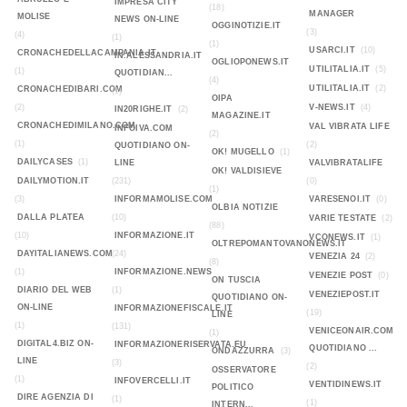
IMPRESA CITY
(18)
MANAGER
MOLISE
NEWS ON-LINE
OGGINOTIZIE.IT
(3)
(4)
(1)
(1)
USARCI.IT
(10)
CRONACHEDELLACAMPANIA.IT
IN.ALESSANDRIA.IT
OGLIOPONEWS.IT
UTILITALIA.IT
(5)
(1)
QUOTIDIAN...
(4)
UTILITALIA.IT
(2)
CRONACHEDIBARI.COM
(1)
OIPA
(2)
V-NEWS.IT
(4)
IN20RIGHE.IT
(2)
MAGAZINE.IT
CRONACHEDIMILANO.COM
VAL VIBRATA LIFE
INFOIVA.COM
(2)
(1)
(2)
QUOTIDIANO ON-
OK! MUGELLO
(1)
DAILYCASES
(1)
LINE
VALVIBRATALIFE
OK! VALDISIEVE
DAILYMOTION.IT
(231)
(0)
(1)
(3)
INFORMAMOLISE.COM
VARESENOI.IT
(0)
OLBIA NOTIZIE
DALLA PLATEA
(10)
VARIE TESTATE
(2)
(88)
(10)
INFORMAZIONE.IT
VCONEWS.IT
(1)
OLTREPOMANTOVANONEWS.IT
DAYITALIANEWS.COM
(24)
VENEZIA 24
(2)
(8)
(1)
INFORMAZIONE.NEWS
VENEZIE POST
(0)
ON TUSCIA
DIARIO DEL WEB
(1)
VENEZIEPOST.IT
QUOTIDIANO ON-
ON-LINE
INFORMAZIONEFISCALE.IT
(19)
LINE
(1)
(131)
VENICEONAIR.COM
(1)
DIGITAL4.BIZ ON-
INFORMAZIONERISERVATA.EU
QUOTIDIANO ...
ONDAZZURRA
(3)
LINE
(3)
(2)
OSSERVATORE
(1)
INFOVERCELLI.IT
VENTIDINEWS.IT
POLITICO
DIRE AGENZIA DI
(1)
(1)
INTERN...