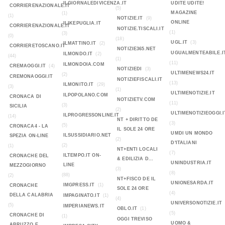
ILGIORNALEDIVICENZA.IT
UDITE UDITE!
CORRIERENAZIONALE.IT
(5)
MAGAZINE
(1)
(1)
NOTIZIE.IT
(9)
ONLINE
ILIKEPUGLIA.IT
CORRIERENAZIONALE.IT
NOTIZIE.TISCALI.IT
(1)
(3)
(0)
(18)
UGL.IT
(3)
ILMATTINO.IT
(2)
CORRIERETOSCANO.IT
NOTIZIE365.NET
UGUALMENTEABILE.I
ILMONDO.IT
(2)
(44)
(1)
(11)
ILMONDOIA.COM
CREMAOGGI.IT
(4)
NOTIZIEDI
(3)
ULTIMENEWS24.IT
(2)
CREMONAOGGI.IT
NOTIZIEFISCALI.IT
(13)
ILMONITO.IT
(29)
(3)
(1)
ULTIMENOTIZIE.IT
ILPOPOLANO.COM
CRONACA DI
NOTIZIETV.COM
(11)
(3)
SICILIA
(2)
ULTIMENOTIZIEOGGI.I
ILPROGRESSONLINE.IT
(14)
NT + DIRITTO DE
(3)
(5)
CRONACA4 - LA
IL SOLE 24 ORE
UMDI UN MONDO
ILSUSSIDIARIO.NET
SPEZIA ON-LINE
(2)
D'ITALIANI
(2)
(1)
NT+ENTI LOCALI
(7)
ILTEMPO.IT ON-
CRONACHE DEL
& EDILIZIA D...
UNINDUSTRIA.IT
LINE
MEZZOGIORNO
(3)
(8)
(88)
(2)
NT+FISCO DE IL
UNIONESARDA.IT
IMGPRESS.IT
(1)
CRONACHE
SOLE 24 ORE
(4)
DELLA CALABRIA
IMPAGINATO.IT
(1)
(4)
UNIVERSONOTIZIE.IT
(5)
IMPERIANEWS.IT
OBLO.IT
(1)
(5)
CRONACHE DI
(1)
OGGI TREVISO
UOMO &
ABRUZZO E