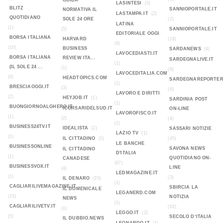
GUIDA
LASINTESI
(3)
BLITZ
SANNIOPORTALE.IT
NORMATIVA IL
LASTAMPA.IT
(2)
QUOTIDIANO
SOLE 24 ORE
(2)
LATINA
(1)
(5)
SANNIOPORTALE.IT
EDITORIALE OGGI
BORSA ITALIANA
HARVARD
(18)
(9)
(10)
BUSINESS
SARDANEWS
(4)
LAVOCEDIASTI.IT
BORSA ITALIANA
REVIEW ITA...
SARDEGNALIVE.IT
(1)
(IL SOLE 24 ...
(1)
(8)
LAVOCEDITALIA.COM
(6)
HEADTOPICS.COM
SARDEGNAREPORTER
(1)
BRESCIAOGGI.IT
(3)
(6)
LAVORO E DIRITTI
(2)
HEYJOB.IT
(1)
SARDINIA POST
(1)
BUONGIORNOALGHERO.IT
ICORSARIDELSUD.IT
ON-LINE
LAVOROFISCO.IT
(1)
(2)
(4)
(1)
BUSINESS24TV.IT
IDEALISTA
(2)
SASSARI NOTIZIE
LAZIO TV
(1)
(1)
IL CITTADINO
(2)
(45)
LE BANCHE
BUSINESSONLINE
SAVONA NEWS
IL CITTADINO
D'ITALIA
(1)
QUOTIDIANO ON-
CANADESE
(67)
BUSINESSVOX.IT
LINE
(4)
LEDMAGAZINE.IT
(1)
(3)
IL DENARO
(35)
(1)
CAGLIARILIVEMAGAZINE.IT
SBIRCIA LA
IL DOMENICALE
LEGANERD.COM
(23)
NOTIZIA
NEWS
(1)
CAGLIARILIVETV.IT
(62)
(1)
LEGGO.IT
(2)
(5)
SECOLO D‘ITALIA
IL DUBBIO.NEWS