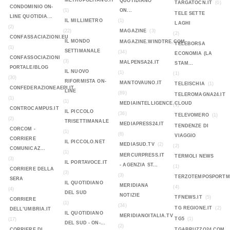
METROPOLITANO.IT
QUOTIDIANO
TARGATOCN.IT
(0)
CONDOMINIO ON-
(1)
ON...
TELE SETTE
LINE QUOTIDIA...
IL MILLIMETRO
(1)
LAGHI
(2)
(22)
MAGAZINE
(3)
(2)
CONFASSACIAZIONI.EU
IL MONDO
MAGAZINE.WINDTRE.COM
TELEBORSA
(1)
SETTIMANALE
(34)
ECONOMIA (LA
CONFASSOCIAZIONI
(3)
MALPENSA24.IT
STAM...
PORTALE/BLOG
IL NUOVO
(1)
(1)
(30)
RIFORMISTA ON-
MANTOVAUNO.IT
TELEISCHIA
(1)
CONFEDERAZIONEAEPI.IT
LINE
(89)
TELEROMAGNA24.IT
(1)
(1)
MEDIAINTELLIGENCE.CLOUD
(1)
CONTROCAMPUS.IT
IL PICCOLO
(36)
TELEVOMERO
(1)
(2)
TRISETTIMANALE
MEDIAPRESS24.IT
TENDENZE DI
CORCOM -
(1)
(6)
VIAGGIO
CORRIERE
IL PICCOLO.NET
MEDIASUD.TV
(2)
(2)
COMUNICAZ...
(1)
MERCURPRESS.IT
TERMOLI NEWS
(3)
IL PORTAVOCE.IT
- AGENZIA ST...
(1)
CORRIERE DELLA
(3)
(3)
TERZOTEMPOSPORTMA
SERA
IL QUOTIDIANO
MERIDIANA
(4)
(4)
DEL SUD
NOTIZIE
TFNEWS.IT
(5)
CORRIERE
(1)
(34)
TG REGIONE.IT
(2)
DELL’UMBRIA.IT
IL QUOTIDIANO
MERIDIANOITALIA.TV
TG5
(1)
(17)
DEL SUD - ON-...
(2)
CORRIERE DI
TGABRUZZO24.COM