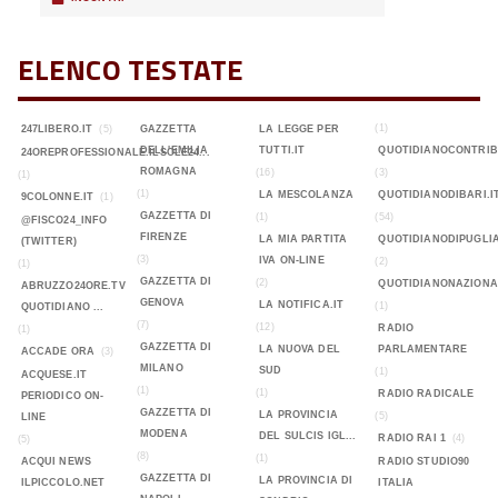
ELENCO TESTATE
(1)
247LIBERO.IT
(5)
GAZZETTA
LA LEGGE PER
DELL'EMILIA
TUTTI.IT
QUOTIDIANOCONTRIB
24OREPROFESSIONALE.ILSOLE24...
ROMAGNA
(16)
(3)
(1)
(1)
LA MESCOLANZA
QUOTIDIANODIBARI.I
9COLONNE.IT
(1)
GAZZETTA DI
(1)
(54)
@FISCO24_INFO
FIRENZE
LA MIA PARTITA
QUOTIDIANODIPUGLIA
(TWITTER)
(3)
IVA ON-LINE
(2)
(1)
GAZZETTA DI
(2)
QUOTIDIANONAZIONA
ABRUZZO24ORE.TV
GENOVA
LA NOTIFICA.IT
(1)
QUOTIDIANO ...
(7)
(12)
RADIO
(1)
GAZZETTA DI
LA NUOVA DEL
PARLAMENTARE
ACCADE ORA
(3)
MILANO
SUD
(1)
ACQUESE.IT
(1)
(1)
RADIO RADICALE
PERIODICO ON-
GAZZETTA DI
LA PROVINCIA
(5)
LINE
MODENA
DEL SULCIS IGL...
RADIO RAI 1
(4)
(5)
(8)
(1)
ACQUI NEWS
RADIO STUDIO90
GAZZETTA DI
LA PROVINCIA DI
ILPICCOLO.NET
ITALIA