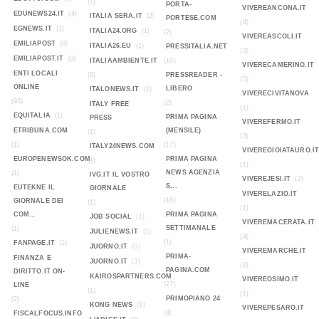
(7)
PORTA-
VIVEREANCONA.IT
EDUNEWS24.IT
(4)
ITALIA SERA.IT
(2)
PORTESE.COM
(4)
EGNEWS.IT
(1)
ITALIA24.ORG
(1)
(2)
VIVEREASCOLI.IT
EMILIAPOST
(0)
ITALIA26.EU
(1)
PRESSITALIA.NET
(3)
EMILIAPOST.IT
(3)
ITALIAAMBIENTE.IT
(10)
VIVERECAMERINO.IT
ENTI LOCALI
(9)
PRESSREADER -
(5)
ONLINE
LIBERO
ITALONEWS.IT
(1)
VIVERECIVITANOVA
(93)
(2)
ITALY FREE
(1)
EQUITALIA
(1)
PRIMA PAGINA
PRESS
VIVEREFERMO.IT
ETRIBUNA.COM
(MENSILE)
(1)
(3)
(1)
(17)
ITALY24NEWS.COM
VIVEREGIOIATAURO.I
EUROPENEWSOK.COM
PRIMA PAGINA
(1)
(1)
NEWS AGENZIA
(1)
IVG.IT IL VOSTRO
VIVEREJESI.IT
(2)
S...
EUTEKNE IL
GIORNALE
VIVERELAZIO.IT
(16)
GIORNALE DEI
(1)
(1)
COM...
PRIMA PAGINA
JOB SOCIAL
(1)
VIVEREMACERATA.IT
SETTIMANALE
(1)
JULIENEWS.IT
(1)
(4)
(1)
FANPAGE.IT
(1)
JUORNO.IT
(0)
VIVEREMARCHE.IT
PRIMA-
FINANZA E
JUORNO.IT
(3)
(2)
PAGINA.COM
DIRITTO.IT ON-
KAIROSPARTNERS.COM
VIVEREOSIMO.IT
(27)
LINE
(1)
(1)
PRIMOPIANO 24
(2)
KONG NEWS
(1)
VIVEREPESARO.IT
(4)
FISCALFOCUS.INFO