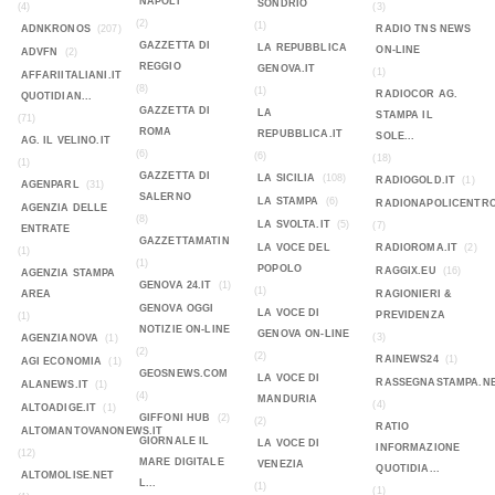
NAPOLI
SONDRIO
(4)
(3)
(2)
(1)
ADNKRONOS
(207)
RADIO TNS NEWS
GAZZETTA DI
LA REPUBBLICA
ON-LINE
ADVFN
(2)
REGGIO
GENOVA.IT
(1)
AFFARIITALIANI.IT
(8)
(1)
RADIOCOR AG.
QUOTIDIAN...
GAZZETTA DI
LA
STAMPA IL
(71)
ROMA
REPUBBLICA.IT
SOLE...
AG. IL VELINO.IT
(6)
(6)
(18)
(1)
GAZZETTA DI
LA SICILIA
(108)
RADIOGOLD.IT
(1)
AGENPARL
(31)
SALERNO
LA STAMPA
(6)
RADIONAPOLICENTR
AGENZIA DELLE
(8)
LA SVOLTA.IT
(5)
(7)
ENTRATE
GAZZETTAMATIN
LA VOCE DEL
RADIOROMA.IT
(2)
(1)
(1)
POPOLO
RAGGIX.EU
(16)
AGENZIA STAMPA
GENOVA 24.IT
(1)
(1)
AREA
RAGIONIERI &
GENOVA OGGI
LA VOCE DI
PREVIDENZA
(1)
NOTIZIE ON-LINE
GENOVA ON-LINE
(3)
AGENZIANOVA
(1)
(2)
(2)
RAINEWS24
(1)
AGI ECONOMIA
(1)
GEOSNEWS.COM
LA VOCE DI
RASSEGNASTAMPA.N
ALANEWS.IT
(1)
(4)
MANDURIA
(4)
ALTOADIGE.IT
(1)
GIFFONI HUB
(2)
(2)
RATIO
ALTOMANTOVANONEWS.IT
GIORNALE IL
LA VOCE DI
INFORMAZIONE
(12)
MARE DIGITALE
VENEZIA
QUOTIDIA...
ALTOMOLISE.NET
L...
(1)
(1)