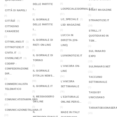
QUOTIDIANO...
(4)
DELLE PARTITE
(1)
(1)
LOSPECIALEGIORNALE.IT
I...
START MAGAZINE
CITTÀ DI NAPOLI
(57)
(2)
(1)
(4)
LO_SPECIALE
(2)
IL GIORNALE
STRANOTIZIE.IT
CITTÀDÌ
(5)
DELLE PARTITE
LSD MAGAZINE
(24)
CITTADINO
I...
(2)
STRILL.IT
CANADESE
(60)
LUCCA IN
QUOTIDIANO IN
(3)
IL GIORNALE DI
DIRETTA (ON-
TEM...
CITYMILANO.IT
(1)
RIETI ON-LINE
LINE)
(1)
CITYNOTIZIE.IT
(3)
(1)
(1)
SUL PANARO
CIVITA.IT
(1)
IL GIORNALE DI
LUINONOTIZIE.IT
EXPO
CIVONLINE.IT
(6)
TORINO
(1)
(10)
CODIRP -
(5)
L’ANCORA ON-
SULPANARO.NET
CONFEDERAZIONE
IL GIORNALE
LINE
(31)
DIR...
D’ITALIA NEWS...
(64)
TACCUINO
(3)
(68)
L’ANCORA
SETTIMANALE
COMMERCIALISTA
IL GIORNALE.IT
SETTIMANALE
(1)
TELEMATICO
(3)
(76)
TAG24 BY
(1)
IL MESSAGGERO
L’EDITORIALE
UNICUSANO
COMUNICATISTAMPA.ORG
ON-LINE
ONLINE PERIO...
(1)
(47)
(5)
(1)
TARANTOBUONASERA
COMUNICAZIONEITALIANA.IT
IL
MADE IN ITALY
(21)
(10)