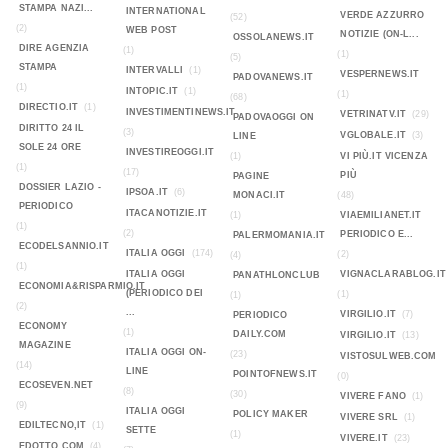
STAMPA NAZI...
INTERNATIONAL
VERDE AZZURRO
(52)
(2)
WEB POST
NOTIZIE (ON-L...
OSSOLANEWS.IT
DIRE AGENZIA
(1)
(1)
(5)
STAMPA
INTERVALLI
(1)
VESPERNEWS.IT
PADOVANEWS.IT
(1)
INTOPIC.IT
(1)
(1)
(68)
DIRECTIO.IT
(1)
INVESTIMENTINEWS.IT
VETRINATV.IT
(29)
PADOVAOGGI ON
DIRITTO 24 IL
(3)
VGLOBALE.IT
(3)
LINE
SOLE 24 ORE
INVESTIREOGGI.IT
(1)
VI PIÙ.IT VICENZA
(1)
(17)
PIÙ
PAGINE
DOSSIER LAZIO -
IPSOA.IT
(6)
MONACI.IT
(48)
PERIODICO
ITACANOTIZIE.IT
(1)
VIAEMILIANET.IT
(1)
(2)
PERIODICO E...
PALERMOMANIA.IT
ECODELSANNIO.IT
ITALIA OGGI
(174)
(2)
(4)
(1)
ITALIA OGGI
VIGNACLARABLOG.IT
PANATHLONCLUB
ECONOMIA&RISPARMIO.IT
(PERIODICO DEI
(1)
(1)
(2)
...
VIRGILIO.IT
(7)
PERIODICO
ECONOMY
(1)
DAILY.COM
VIRGILIO.IT
(13)
MAGAZINE
ITALIA OGGI ON-
(23)
VISTOSULWEB.COM
(14)
LINE
POINTOFNEWS.IT
(0)
ECOSEVEN.NET
(8)
(30)
VIVERE FANO
(1)
(9)
ITALIA OGGI
POLICY MAKER
VIVERE SRL
(1)
EDILTECNO,IT
(1)
SETTE
(1)
VIVERE.IT
(23)
EDOTTO.COM
(4)