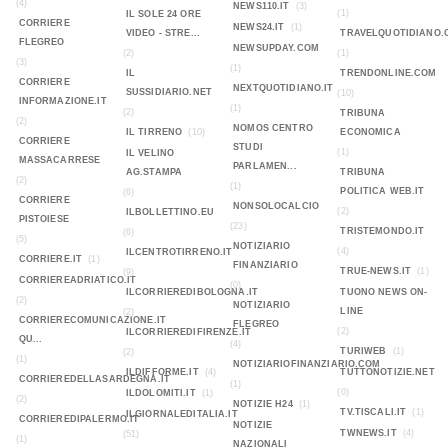
(4)
NEWS110.IT
(3)
(1)
IL SOLE 24 ORE
CORRIERE
NEWS24.IT
(1)
VIDEO - STRE...
TRAVELQUOTIDIANO.
FLEGREO
NEWSUPDAY.COM
(2)
(1)
(3)
(1)
IL
TRENDONLINE.COM
CORRIERE
NEXTQUOTIDIANO.IT
SUSSIDIARIO.NET
(10)
INFORMAZIONE.IT
(1)
(2)
TRIBUNA
(2)
NOMOS CENTRO
IL TIRRENO
(10)
ECONOMICA
CORRIERE
STUDI
(1)
IL VELINO
MASSACARRESE
PARLAMEN...
AG.STAMPA
TRIBUNA
(2)
(1)
POLITICA WEB.IT
(6)
CORRIERE
NONSOLOCALCIO
(2)
ILBOLLETTINO.EU
PISTOIESE
(23)
TRISTEMONDO.IT
(6)
(5)
NOTIZIARIO
(4)
ILCENTROTIRRENO.IT
CORRIERE.IT
(1)
FINANZIARIO
TRUE-NEWS.IT
(1)
(9)
CORRIEREADRIATICO.IT
(0)
ILCORRIEREDIBOLOGNA.IT
TUONO NEWS ON-
(2)
NOTIZIARIO
LINE
(2)
CORRIERECOMUNICAZIONE.IT
FLEGREO
(2)
ILCORRIEREDIFIRENZE.IT
QU...
(4)
TURIWEB
(1)
(2)
(1)
NOTIZIARIOFINANZIARIO.COM
ILDIFFORME.IT
(4)
TUTTONOTIZIE.NET
CORRIEREDELLASARDEGNA.IT
(1)
(0)
ILDOLOMITI.IT
(1)
(2)
NOTIZIE H24
(1)
TV.TISCALI.IT
(1)
ILGIORNALEDITALIA.IT
CORRIEREDIPALERMO.IT
NOTIZIE
TWNEWS.IT
(4)
(51)
(1)
NAZIONALI