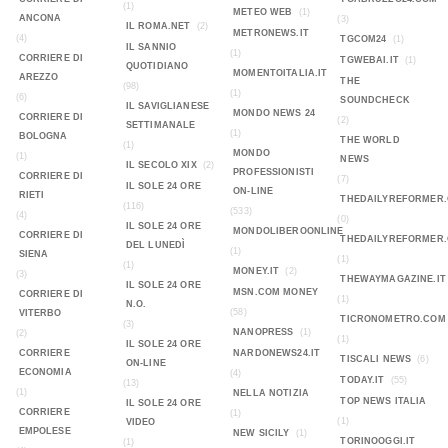
(1)
METEO WEB
(1)
ANCONA
(3)
IL ROMA.NET
(2)
METRONEWS.IT
(4)
TGCOM24
(1)
IL SANNIO
(1)
CORRIERE DI
TGWEBAI.IT
(1)
QUOTIDIANO
MOMENTOITALIA.IT
AREZZO
THE
(98)
(1)
(6)
SOUNDCHECK
IL SAVIGLIANESE
MONDO NEWS 24
CORRIERE DI
(2)
SETTIMANALE
(1)
BOLOGNA
THE WORLD
(1)
MONDO
(1)
NEWS
IL SECOLO XIX
(2)
PROFESSIONISTI
CORRIERE DI
(7)
IL SOLE 24 ORE
ON-LINE
RIETI
THEDAILYREFORMER
(116)
(533)
(4)
(0)
IL SOLE 24 ORE
MONDOLIBEROONLINE
CORRIERE DI
THEDAILYREFORMER
DEL LUNEDÌ
(1)
SIENA
(1)
(1)
MONEY.IT
(2)
(3)
THEWAYMAGAZINE.IT
IL SOLE 24 ORE
MSN.COM MONEY
CORRIERE DI
(1)
N.O.
(58)
VITERBO
TICRONOMETRO.COM
(3)
NANOPRESS
(1)
(2)
(1)
IL SOLE 24 ORE
CORRIERE
NARDONEWS24.IT
TISCALI NEWS
(6)
ON-LINE
ECONOMIA
(4)
TODAY.IT
(55)
(13)
(1)
NELLA NOTIZIA
TOP NEWS ITALIA
IL SOLE 24 ORE
CORRIERE
(1)
(1)
VIDEO
EMPOLESE
NEW SICILY
(1)
TORINOOGGI.IT
(1)