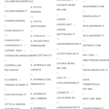
LEONARDO.IT
(1)
CALABRIAECONOMIA.IT
(1)
(36)
LEVANTE NEWS
(3)
SEGUONEWS.COM
IL FATTO
ON-LINE
CALABRIANEWS.IT
(4)
NISSENO
(1)
(4)
SENZALINEA.IT
(38)
LIBERO
(4)
CAMPANIAPRESS
(2)
IL FATTO
LIBERO 24X7
(3)
(3)
SICILIANEWS24.IT
QUOTIDIANO
LIBERO
CANALEDIECI.IT
(1)
(2)
QUOTIDIANO.IT
(23)
SICILIAREPORT.IT
IL FOGLIO.IT
(48)
(90)
CANALEUNO
(3)
(44)
IL GAZZETTINO -
LIBEROREPORTER.IT
CASARADIO.IT
(6)
SISTINA57.COM
PORDENONE
(1)
(1)
CATANIA OGGI
(4)
(1)
LIFESTYLEBLOG.IT
SKY TG24
(2)
IL GAZZETTINO.IT
CATANZARO.WEBOGGI.IT
(47)
(3)
SMETTEREDILAVORAR
(1)
LIGURIA NEWS
IL GIORNALE DEL
(9)
CATERPILLAR
ON-LINE
LIMONTE
RAI RADIO2
SOCIALMEDIALIFE.IT
(1)
(1)
(1)
(1)
LIRA TV
(1)
IL GIORNALE DEL
CCS NEWS
(1)
SOFÀ -
LITALIANONEWS.IT
PIEMONTE E ...
TRIMESTRALE
CINQUECOLONNE.IT
(13)
(5)
DEI SEN...
(3)
LIVENET.IT
(7)
IL GIORNALE
(1)
CIOCIARIAOGGI.IT
LOCALPAGE.EU
DELL'UMBRIA
SPOT AND WEB
(6)
(46)
(10)
(1)
CITTÀ DI GENOVA
LOMBARDIAPOST.IT
IL GIORNALE
STADIOTORINO.IT