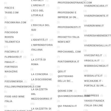
L'ADIGE.IT
(0)
(6)
PROFESSIONEFINANZA.COM
(1)
L'ARENA.IT
(1)
VIVEREPESCARA.IT
(1)
FISCO E
L'ECO DEL
(1)
TASSE.COM
PROFESSIONI E
LITORALE
VIVEREPIEMONTE.IT
IMPRESE 24 ON...
(3)
(9)
(1)
(1)
FISCOMANIA.COM
L'EDICOLA DEL
VIVERERIMINI.IT
PROFESSIONISTI.IT
(3)
SUD
(1)
(1)
FISCOOGGI
(8)
VIVERESANBENEDETT
RIVISTA
PROGETTO ITALIA
L'IDENTITÀ.IT
(20)
(1)
TELEMATICA
NEWS.NET
L'IMPRENDITORIA
VIVERESENIGALLIA.IT
(17)
(1)
ITALIANA
(5)
FISCOPIU.IT
(2)
PRPCHANNEL.COM
(9)
VIVICENTRO.IT
(3)
(7)
FLIPBOARD.IT
(1)
LA CITTÀ DI
VRSICILIA.IT
(1)
PUNTOIMPERIA.IT
FMAG.IT -
ROMA
WEBMAGAZINE24.IT
(1)
FORTRESS
(3)
(23)
MAGAZINE
QDS.IT
LA CONCERIA
(1)
WEBSALUTE.IT
(1)
QUOTIDIANO
(7)
LA DISCUSSIONE
DELLA SIC...
WECANJOB.IT -
FOCUSNEWS24
(1)
(93)
PORTALE SU PR...
(5)
FOLLOWUPNEWSWORLD.COM
LA GAZZETTA
(1)
QOSHE.COM
(1)
(1)
DEL
WINDPRESS
(1)
QUASIMEZZOGIORNO.COM
FOOD AND WINE
MEZZOGIORNO.IT
YAHOO FINANZA
(3)
ITALIA
(65)
ITALIA ON-LINE
QUI FINANZA.IT
(1)
LA GAZZETTA DI
(13)