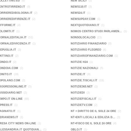
OLLETTINO.EU
(6)
NEW SICILY
(1)
ENTROTIRRENO.IT
(9)
NEWS110.IT
(3)
ORRIEREDIBOLOGNA.IT
(2)
NEWS24.IT
(1)
ORRIEREDIFIRENZE.IT
(2)
NEWSUPDAY.COM
(1)
IFFORME.IT
(4)
NEXTQUOTIDIANO.IT
(1)
OLOMITI.IT
(1)
NOMOS CENTRO STUDI PARLAMEN...
(1)
IORNALEDITALIA.IT
(51)
NONSOLOCALCIO
(23)
IORNALEDIVICENZA.IT
(1)
NOTIZIARIO FINANZIARIO
(0)
KEPUGLIA.IT
(3)
NOTIZIARIO FLEGREO
(4)
ATTINO.IT
(2)
NOTIZIARIOFINANZIARIO.COM
(1)
ONDO.IT
(2)
NOTIZIE H24
(1)
MONDOIA.COM
(2)
NOTIZIE NAZIONALI
(5)
ONITO.IT
(29)
NOTIZIE.IT
(9)
POPOLANO.COM
(3)
NOTIZIE.TISCALI.IT
(18)
ROGRESSONLINE.IT
(5)
NOTIZIE365.NET
(1)
USSIDIARIO.NET
(2)
NOTIZIEDI
(3)
EMPO.IT ON-LINE
(88)
NOTIZIEFISCALI.IT
(1)
PRESS.IT
(1)
NOTIZIETV.COM
(2)
AGINATO.IT
(1)
NT + DIRITTO DE IL SOLE 24 ORE
(2)
ERIANEWS.IT
(1)
NT+ENTI LOCALI & EDILIZIA D...
(3)
IMPRESA CITY NEWS ON-LINE
(1)
NT+FISCO DE IL SOLE 24 ORE
(4)
ALESSANDRIA.IT QUOTIDIAN...
(1)
OBLO.IT
(1)