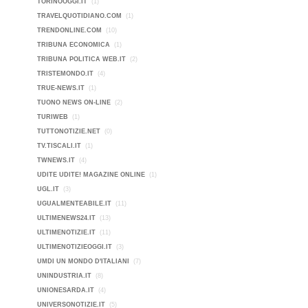
TORINOOGGI.IT
(1)
TRAVELQUOTIDIANO.COM
(1)
TRENDONLINE.COM
(10)
TRIBUNA ECONOMICA
(1)
TRIBUNA POLITICA WEB.IT
(2)
TRISTEMONDO.IT
(4)
TRUE-NEWS.IT
(1)
TUONO NEWS ON-LINE
(2)
TURIWEB
(1)
TUTTONOTIZIE.NET
(0)
TV.TISCALI.IT
(1)
TWNEWS.IT
(4)
UDITE UDITE! MAGAZINE ONLINE
(1)
UGL.IT
(3)
UGUALMENTEABILE.IT
(11)
ULTIMENEWS24.IT
(13)
ULTIMENOTIZIE.IT
(11)
ULTIMENOTIZIEOGGI.IT
(3)
UMDI UN MONDO D'ITALIANI
(7)
UNINDUSTRIA.IT
(8)
UNIONESARDA.IT
(4)
UNIVERSONOTIZIE.IT
(5)