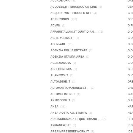
ACCADE ORA
(3)
GA
ACQUESE.IT PERIODICO ON-LINE
(5)
GEN
ACQUI NEWS ILPICCOLO.NET
(4)
GEN
ADNKRONOS
(207)
GE
ADVFN
(2)
GIF
AFFARIITALIANI.IT QUOTIDIAN...
(71)
GIO
AG. IL VELINO.IT
(1)
GI
AGENPARL
(31)
GIO
AGENZIA DELLE ENTRATE
(1)
GI
AGENZIA STAMPA AREA
(1)
GIO
AGENZIANOVA
(1)
GI
AGI ECONOMIA
(1)
GIU
ALANEWS.IT
(1)
GL
ALTOADIGE.IT
(1)
GR
ALTOMANTOVANONEWS.IT
(12)
GRE
ALTOMOLISE.NET
(1)
GUI
ANMVIOGGI.IT
(0)
GUI
ANSA
(311)
HAR
ANSA AOSTA AG. STAMPA
(1)
HE
AOSTACRONACA.IT QUOTIDIANO ...
(2)
HEY
APPIANEWS.IT
(8)
ICO
AREAIMPRESENETWORK.IT
(1)
IDE