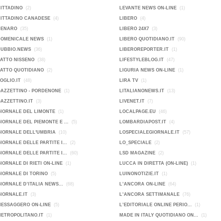
CITTADINO
(2)
LEVANTE NEWS ON-LINE
(1)
CITTADINO CANADESE
(4)
LIBERO
(4)
DENARO
(35)
LIBERO 24X7
(3)
DOMENICALE NEWS
(1)
LIBERO QUOTIDIANO.IT
(90)
DUBBIO.NEWS
(36)
LIBEROREPORTER.IT
(1)
FATTO NISSENO
(38)
LIFESTYLEBLOG.IT
(47)
FATTO QUOTIDIANO
(2)
LIGURIA NEWS ON-LINE
(1)
FOGLIO.IT
(48)
LIRA TV
(1)
GAZZETTINO - PORDENONE
(1)
LITALIANONEWS.IT
(13)
GAZZETTINO.IT
(3)
LIVENET.IT
(7)
GIORNALE DEL LIMONTE
(1)
LOCALPAGE.EU
(46)
GIORNALE DEL PIEMONTE E ...
(5)
LOMBARDIAPOST.IT
(4)
GIORNALE DELL'UMBRIA
(10)
LOSPECIALEGIORNALE.IT
(57)
GIORNALE DELLE PARTITE I...
(2)
LO_SPECIALE
(2)
GIORNALE DELLE PARTITE I...
(60)
LSD MAGAZINE
(2)
GIORNALE DI RIETI ON-LINE
(1)
LUCCA IN DIRETTA (ON-LINE)
(1)
GIORNALE DI TORINO
(5)
LUINONOTIZIE.IT
(1)
GIORNALE D’ITALIA NEWS...
(68)
L’ANCORA ON-LINE
(64)
GIORNALE.IT
(3)
L’ANCORA SETTIMANALE
(76)
MESSAGGERO ON-LINE
(5)
L’EDITORIALE ONLINE PERIO...
(1)
METROPOLITANO.IT
(1)
MADE IN ITALY QUOTIDIANO ON...
(1)