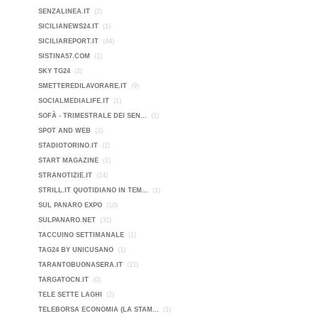
SENZALINEA.IT
(2)
SICILIANEWS24.IT
(1)
SICILIAREPORT.IT
(44)
SISTINA57.COM
(1)
SKY TG24
(2)
SMETTEREDILAVORARE.IT
(9)
SOCIALMEDIALIFE.IT
(1)
SOFÀ - TRIMESTRALE DEI SEN...
(1)
SPOT AND WEB
(1)
STADIOTORINO.IT
(1)
START MAGAZINE
(1)
STRANOTIZIE.IT
(24)
STRILL.IT QUOTIDIANO IN TEM...
(1)
SUL PANARO EXPO
(10)
SULPANARO.NET
(31)
TACCUINO SETTIMANALE
(1)
TAG24 BY UNICUSANO
(1)
TARANTOBUONASERA.IT
(21)
TARGATOCN.IT
(0)
TELE SETTE LAGHI
(2)
TELEBORSA ECONOMIA (LA STAM...
(1)