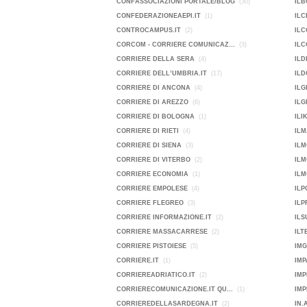
CONFASSOCIAZIONI PORTALE/BLOG
(30)
ILB
CONFEDERAZIONEAEPI.IT
(1)
ILC
CONTROCAMPUS.IT
(2)
ILC
CORCOM - CORRIERE COMUNICAZ...
(3)
ILC
CORRIERE DELLA SERA
(4)
ILD
CORRIERE DELL’UMBRIA.IT
(17)
ILD
CORRIERE DI ANCONA
(4)
ILG
CORRIERE DI AREZZO
(6)
ILG
CORRIERE DI BOLOGNA
(1)
ILI
CORRIERE DI RIETI
(4)
ILM
CORRIERE DI SIENA
(3)
ILM
CORRIERE DI VITERBO
(2)
IL
CORRIERE ECONOMIA
(1)
ILM
CORRIERE EMPOLESE
(4)
IL
CORRIERE FLEGREO
(3)
ILP
CORRIERE INFORMAZIONE.IT
(2)
ILS
CORRIERE MASSACARRESE
(2)
ILT
CORRIERE PISTOIESE
(5)
IMG
CORRIERE.IT
(1)
IMP
CORRIEREADRIATICO.IT
(2)
IMP
CORRIERECOMUNICAZIONE.IT QU...
(1)
CORRIEREDELLASARDEGNA.IT
(2)
IN.