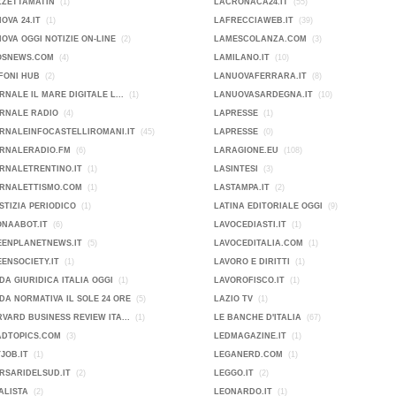
ZZETTAMATIN
(1)
LACRONACA24.IT
(55)
OVA 24.IT
(1)
LAFRECCIAWEB.IT
(39)
OVA OGGI NOTIZIE ON-LINE
(2)
LAMESCOLANZA.COM
(3)
OSNEWS.COM
(4)
LAMILANO.IT
(10)
FONI HUB
(2)
LANUOVAFERRARA.IT
(8)
RNALE IL MARE DIGITALE L...
(1)
LANUOVASARDEGNA.IT
(10)
ORNALE RADIO
(4)
LAPRESSE
(1)
RNALEINFOCASTELLIROMANI.IT
(45)
LAPRESSE
(0)
ORNALERADIO.FM
(6)
LARAGIONE.EU
(108)
RNALETRENTINO.IT
(1)
LASINTESI
(3)
ORNALETTISMO.COM
(1)
LASTAMPA.IT
(2)
STIZIA PERIODICO
(1)
LATINA EDITORIALE OGGI
(9)
ONAABOT.IT
(6)
LAVOCEDIASTI.IT
(1)
EENPLANETNEWS.IT
(5)
LAVOCEDITALIA.COM
(1)
ENSOCIETY.IT
(1)
LAVORO E DIRITTI
(1)
DA GIURIDICA ITALIA OGGI
(1)
LAVOROFISCO.IT
(1)
DA NORMATIVA IL SOLE 24 ORE
(5)
LAZIO TV
(1)
VARD BUSINESS REVIEW ITA...
(1)
LE BANCHE D'ITALIA
(67)
ADTOPICS.COM
(3)
LEDMAGAZINE.IT
(1)
JOB.IT
(1)
LEGANERD.COM
(1)
RSARIDELSUD.IT
(2)
LEGGO.IT
(2)
ALISTA
(2)
LEONARDO.IT
(1)