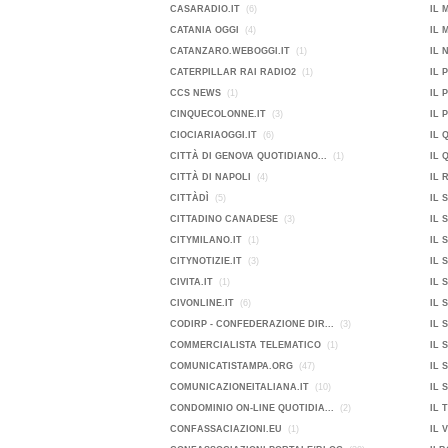
CASARADIO.IT
(6)
IL 
CATANIA OGGI
(4)
IL 
CATANZARO.WEBOGGI.IT
(1)
IL 
CATERPILLAR RAI RADIO2
(1)
IL 
CCS NEWS
(1)
IL 
CINQUECOLONNE.IT
(3)
IL 
CIOCIARIAOGGI.IT
(6)
IL 
CITTÀ DI GENOVA QUOTIDIANO...
(1)
IL 
CITTÀ DI NAPOLI
(4)
IL 
CITTÀDÌ
(5)
IL 
CITTADINO CANADESE
(3)
IL 
CITYMILANO.IT
(1)
IL 
CITYNOTIZIE.IT
(3)
IL 
CIVITA.IT
(1)
IL 
CIVONLINE.IT
(6)
IL 
CODIRP - CONFEDERAZIONE DIR...
(3)
IL 
COMMERCIALISTA TELEMATICO
(1)
IL 
COMUNICATISTAMPA.ORG
(47)
IL 
COMUNICAZIONEITALIANA.IT
(10)
IL 
CONDOMINIO ON-LINE QUOTIDIA...
(2)
IL 
CONFASSACIAZIONI.EU
(1)
IL 