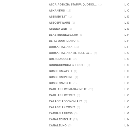
ASCA AGENZIA STAMPA QUOTIDI...
(1)
IL 
ASKANEWS
(11)
IL 
ASSINEWS.IT
(1)
IL 
ASSOSFTWARE
(1)
IL 
ATENEO WEB
(2)
IL 
BLASTINGNEWS.COM
(1)
IL 
BLITZ QUOTIDIANO
(1)
IL 
BORSA ITALIANA
(10)
IL 
BORSA ITALIANA (IL SOLE 24 ...
(6)
IL 
BRESCIAOGGI.IT
(2)
IL 
BUONGIORNOALGHERO.IT
(1)
IL 
BUSINESS24TV.IT
(1)
IL 
BUSINESSONLINE
(1)
IL 
BUSINESSVOX.IT
(1)
IL 
CAGLIARILIVEMAGAZINE.IT
(23)
IL 
CAGLIARILIVETV.IT
(5)
IL 
CALABRIAECONOMIA.IT
(3)
IL 
CALABRIANEWS.IT
(4)
IL 
CAMPANIAPRESS
(3)
IL 
CANALEDIECI.IT
(23)
IL 
CANALEUNO
(3)
IL 