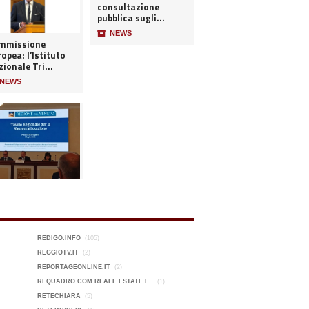
consultazione
pubblica sugli...
📦
NEWS
mmissione
opea: l’Istituto
ionale Tri...
NEWS
REDIGO.INFO
(105)
REGGIOTV.IT
(2)
REPORTAGEONLINE.IT
(2)
REQUADRO.COM REALE ESTATE I...
(1)
RETECHIARA
(5)