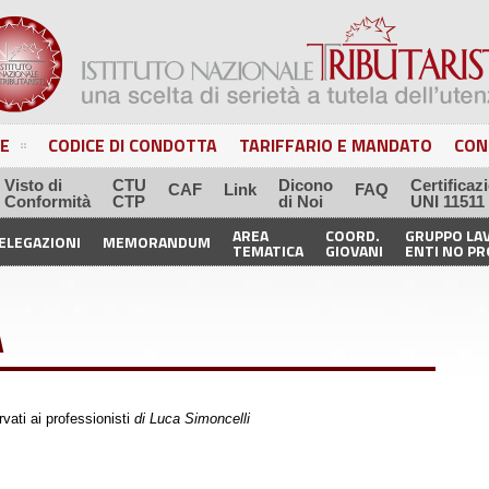
E
CODICE DI CONDOTTA
TARIFFARIO E MANDATO
CON
Visto di
CTU
Dicono
Certificaz
CAF
Link
FAQ
Conformità
CTP
di Noi
UNI 11511
AREA
COORD.
GRUPPO LA
ELEGAZIONI
MEMORANDUM
TEMATICA
GIOVANI
ENTI NO PR
A
ervati ai professionisti
di Luca Simoncelli