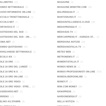
MILLIMETRO
(22)
MAGAZINE
(3)
MONDO SETTIMANALE
(3)
MAGAZINE.WINDTRE.COM
(34)
NUOVO RIFORMISTA ON-LINE
(1)
MALPENSA24.IT
(1)
PICCOLO TRISETTIMANALE
(1)
MANTOVAUNO.IT
(89)
PICCOLO.NET
(1)
MEDIAINTELLIGENCE.CLOUD
(36)
PORTAVOCE.IT
(3)
MEDIAPRESS24.IT
(6)
QUOTIDIANO DEL SUD
(1)
MEDIASUD.TV
(2)
QUOTIDIANO DEL SUD - ON-...
(1)
MERCURPRESS.IT - AGENZIA ST...
(3)
ROMA.NET
(2)
MERIDIANA NOTIZIE
(34)
SANNIO QUOTIDIANO
(98)
MERIDIANOITALIA.TV
(2)
SAVIGLIANESE SETTIMANALE
(1)
METEO WEB
(1)
SECOLO XIX
(2)
METRONEWS.IT
(1)
SOLE 24 ORE
(116)
MOMENTOITALIA.IT
(1)
SOLE 24 ORE DEL LUNEDÌ
(1)
MONDO NEWS 24
(1)
SOLE 24 ORE N.O.
(3)
MONDO PROFESSIONISTI ON-LINE
(533)
SOLE 24 ORE ON-LINE
(13)
MONDOLIBEROONLINE
(1)
SOLE 24 ORE VIDEO
(1)
MONEY.IT
(2)
SOLE 24 ORE VIDEO - STRE...
(2)
MSN.COM MONEY
(58)
SUSSIDIARIO.NET
(2)
NANOPRESS
(1)
TIRRENO
(10)
NARDONEWS24.IT
(4)
VELINO AG.STAMPA
(6)
NELLA NOTIZIA
(1)