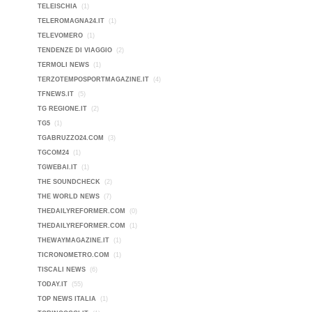
TELEISCHIA
(1)
TELEROMAGNA24.IT
(1)
TELEVOMERO
(1)
TENDENZE DI VIAGGIO
(2)
TERMOLI NEWS
(1)
TERZOTEMPOSPORTMAGAZINE.IT
(4)
TFNEWS.IT
(5)
TG REGIONE.IT
(2)
TG5
(1)
TGABRUZZO24.COM
(3)
TGCOM24
(1)
TGWEBAI.IT
(1)
THE SOUNDCHECK
(2)
THE WORLD NEWS
(7)
THEDAILYREFORMER.COM
(0)
THEDAILYREFORMER.COM
(1)
THEWAYMAGAZINE.IT
(1)
TICRONOMETRO.COM
(1)
TISCALI NEWS
(6)
TODAY.IT
(55)
TOP NEWS ITALIA
(1)