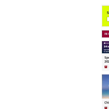
S
IN
Spe
20
📦
Ch
📦