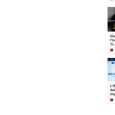
Giu
l’I
Tr.
📦
L'INT
dei
imp
📦