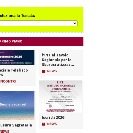
eleziona la Testata:
 PRIMO PIANO
l'INT al Tavolo
Regionale per la
Sburocratizzaz...
ciale Telefisco
📦
NEWS
26
INCONTRI
Iscritti 2026
iusura Segreteria
📦
NEWS
NEWS