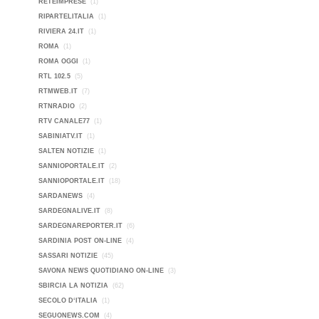
RETEIMPRESE
(1)
RIPARTELITALIA
(1)
RIVIERA 24.IT
(1)
ROMA
(1)
ROMA OGGI
(1)
RTL 102.5
(5)
RTMWEB.IT
(7)
RTNRADIO
(2)
RTV CANALE77
(1)
SABINIATV.IT
(1)
SALTEN NOTIZIE
(1)
SANNIOPORTALE.IT
(2)
SANNIOPORTALE.IT
(18)
SARDANEWS
(4)
SARDEGNALIVE.IT
(8)
SARDEGNAREPORTER.IT
(6)
SARDINIA POST ON-LINE
(4)
SASSARI NOTIZIE
(45)
SAVONA NEWS QUOTIDIANO ON-LINE
(3)
SBIRCIA LA NOTIZIA
(62)
SECOLO D‘ITALIA
(1)
SEGUONEWS.COM
(4)