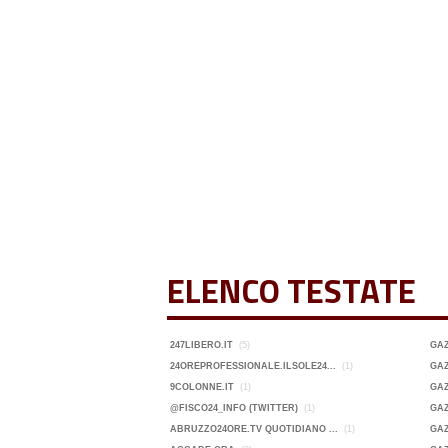
ELENCO TESTATE
247LIBERO.IT
(5)
GA
24OREPROFESSIONALE.ILSOLE24...
(1)
GAZ
9COLONNE.IT
(1)
GAZ
@FISCO24_INFO (TWITTER)
(1)
GAZ
ABRUZZO24ORE.TV QUOTIDIANO ...
(1)
GAZ