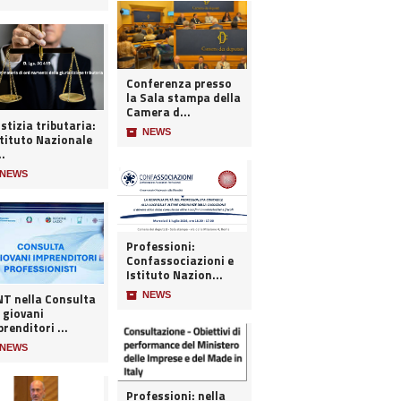
Conferenza presso
la Sala stampa della
Camera d...
stizia tributaria:
📦
NEWS
stituto Nazionale
..
NEWS
Professioni:
Confassociazioni e
Istituto Nazion...
📦
NEWS
 nella Consulta
 giovani
renditori ...
NEWS
Professioni: nella