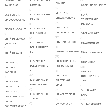
IL GIORNALE DEL
(9)
CATERPILLAR
ON-LINE
LIMONTE
RAI RADIO2
SOCIALMEDIALIFE.IT
(1)
(1)
(1)
(1)
LIRA TV
(1)
IL GIORNALE DEL
CCS NEWS
(1)
SOFÀ -
LITALIANONEWS.IT
PIEMONTE E ...
TRIMESTRALE
CINQUECOLONNE.IT
(13)
(5)
DEI SEN...
(3)
LIVENET.IT
(7)
IL GIORNALE
(1)
CIOCIARIAOGGI.IT
LOCALPAGE.EU
DELL'UMBRIA
SPOT AND WEB
(6)
(46)
(10)
(1)
CITTÀ DI GENOVA
LOMBARDIAPOST.IT
IL GIORNALE
STADIOTORINO.IT
QUOTIDIANO...
(4)
DELLE PARTITE
(1)
(1)
LOSPECIALEGIORNALE.IT
I...
START MAGAZINE
CITTÀ DI NAPOLI
(57)
(2)
(1)
(4)
LO_SPECIALE
(2)
IL GIORNALE
STRANOTIZIE.IT
CITTÀDÌ
(5)
DELLE PARTITE
LSD MAGAZINE
(24)
CITTADINO
I...
(2)
STRILL.IT
CANADESE
(60)
LUCCA IN
QUOTIDIANO IN
(3)
IL GIORNALE DI
DIRETTA (ON-
TEM...
CITYMILANO.IT
(1)
RIETI ON-LINE
LINE)
(1)
CITYNOTIZIE.IT
(3)
(1)
(1)
SUL PANARO
CIVITA.IT
(1)
IL GIORNALE DI
LUINONOTIZIE.IT
EXPO
CIVONLINE.IT
(6)
TORINO
(1)
(10)
CODIRP -
(5)
L’ANCORA ON-
SULPANARO.NET
CONFEDERAZIONE