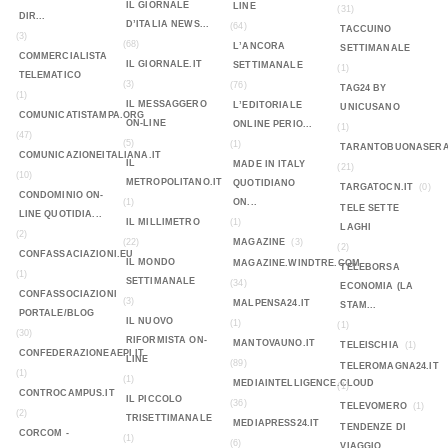
IL GIORNALE
LINE
(31)
DIR...
D’ITALIA NEWS...
(64)
TACCUINO
(3)
(68)
L’ANCORA
SETTIMANALE
COMMERCIALISTA
IL GIORNALE.IT
SETTIMANALE
(1)
TELEMATICO
(3)
(76)
TAG24 BY
(1)
IL MESSAGGERO
L’EDITORIALE
UNICUSANO
COMUNICATISTAMPA.ORG
ON-LINE
ONLINE PERIO...
(1)
(47)
(5)
(1)
TARANTOBUONASERA
COMUNICAZIONEITALIANA.IT
IL
MADE IN ITALY
(21)
(10)
METROPOLITANO.IT
QUOTIDIANO
TARGATOCN.IT
(0)
CONDOMINIO ON-
(1)
ON...
TELE SETTE
LINE QUOTIDIA...
IL MILLIMETRO
(1)
LAGHI
(2)
(22)
MAGAZINE
(3)
(2)
CONFASSACIAZIONI.EU
IL MONDO
MAGAZINE.WINDTRE.COM
TELEBORSA
(1)
SETTIMANALE
(34)
ECONOMIA (LA
CONFASSOCIAZIONI
(3)
MALPENSA24.IT
STAM...
PORTALE/BLOG
IL NUOVO
(1)
(1)
(30)
RIFORMISTA ON-
MANTOVAUNO.IT
TELEISCHIA
(1)
CONFEDERAZIONEAEPI.IT
LINE
(89)
TELEROMAGNA24.IT
(1)
(1)
MEDIAINTELLIGENCE.CLOUD
(1)
CONTROCAMPUS.IT
IL PICCOLO
(36)
TELEVOMERO
(1)
(2)
TRISETTIMANALE
MEDIAPRESS24.IT
TENDENZE DI
CORCOM -
(1)
(6)
VIAGGIO