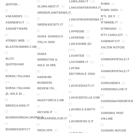
(1)
LAMILANO.IT
(10)
ROMA
(1)
QUOTIDI...
GLONAABOT.IT
(6)
LANUOVAFERRARA.IT
ROMA OGGI
(1)
(1)
GREENPLANETNEWS.IT
(8)
ASKANEWS
(11)
RTL 102.5
(5)
(5)
LANUOVASARDEGNA.IT
ASSINEWS.IT
(1)
RTMWEB.IT
(7)
GREENSOCIETY.IT
(10)
ASSOSFTWARE
RTNRADIO
(2)
(1)
LAPRESSE
(1)
(1)
RTV CANALE77
(1)
GUIDA GIURIDICA
LAPRESSE
(0)
ATENEO WEB
(2)
SABINIATV.IT
(1)
ITALIA OGGI
LARAGIONE.EU
BLASTINGNEWS.COM
SALTEN NOTIZIE
(1)
(108)
(1)
(1)
GUIDA
LASINTESI
(3)
BLITZ
SANNIOPORTALE.IT
NORMATIVA IL
LASTAMPA.IT
(2)
QUOTIDIANO
SOLE 24 ORE
(2)
LATINA
(1)
(5)
SANNIOPORTALE.IT
EDITORIALE OGGI
BORSA ITALIANA
HARVARD
(18)
(9)
(10)
BUSINESS
SARDANEWS
(4)
LAVOCEDIASTI.IT
BORSA ITALIANA
REVIEW ITA...
SARDEGNALIVE.IT
(1)
(IL SOLE 24 ...
(1)
(8)
LAVOCEDITALIA.COM
(6)
HEADTOPICS.COM
SARDEGNAREPORTER
(1)
BRESCIAOGGI.IT
(3)
(6)
LAVORO E DIRITTI
(2)
HEYJOB.IT
(1)
SARDINIA POST
(1)
BUONGIORNOALGHERO.IT
ICORSARIDELSUD.IT
ON-LINE
LAVOROFISCO.IT
(1)
(2)
(4)
(1)
BUSINESS24TV.IT
IDEALISTA
(2)
SASSARI NOTIZIE