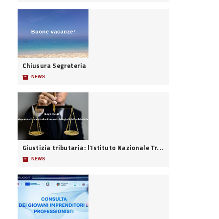
Chiusura Segreteria
📦
NEWS
Giustizia tributaria: l’Istituto Nazionale Tr...
📦
NEWS