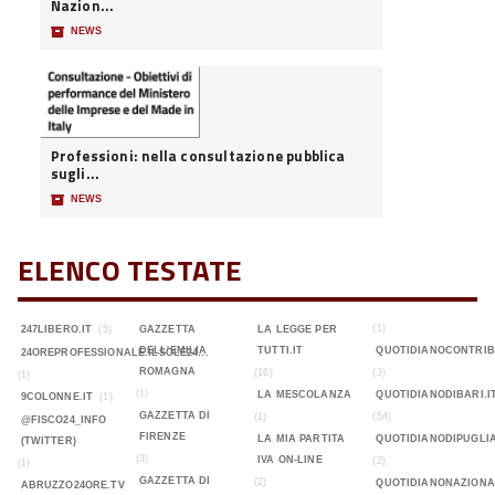
Nazion...
📦
NEWS
Professioni: nella consultazione pubblica
sugli...
📦
NEWS
ELENCO TESTATE
(1)
247LIBERO.IT
(5)
GAZZETTA
LA LEGGE PER
DELL'EMILIA
TUTTI.IT
QUOTIDIANOCONTRIB
24OREPROFESSIONALE.ILSOLE24...
ROMAGNA
(16)
(3)
(1)
(1)
LA MESCOLANZA
QUOTIDIANODIBARI.I
9COLONNE.IT
(1)
GAZZETTA DI
(1)
(54)
@FISCO24_INFO
FIRENZE
LA MIA PARTITA
QUOTIDIANODIPUGLIA
(TWITTER)
(3)
IVA ON-LINE
(2)
(1)
GAZZETTA DI
(2)
QUOTIDIANONAZIONA
ABRUZZO24ORE.TV