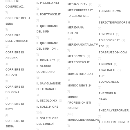
CORRIERE
IL PICCOLO.NET
MEDIASUD.TV
(2)
(2)
COMUNICAZ...
(1)
MERCURPRESS.IT
TERMOLI NEWS
(3)
IL PORTAVOCE.IT
- AGENZIA ST...
(1)
CORRIERE DELLA
(3)
(3)
TERZOTEMPOSPORTMA
SERA
IL QUOTIDIANO
MERIDIANA
(4)
(4)
DEL SUD
NOTIZIE
TFNEWS.IT
(5)
CORRIERE
(1)
(34)
TG REGIONE.IT
(2)
DELL’UMBRIA.IT
IL QUOTIDIANO
MERIDIANOITALIA.TV
TG5
(1)
(17)
DEL SUD - ON-...
(2)
CORRIERE DI
TGABRUZZO24.COM
(1)
METEO WEB
(1)
ANCONA
(3)
IL ROMA.NET
(2)
METRONEWS.IT
(4)
TGCOM24
(1)
IL SANNIO
(1)
CORRIERE DI
TGWEBAI.IT
(1)
QUOTIDIANO
MOMENTOITALIA.IT
AREZZO
THE
(98)
(1)
(6)
SOUNDCHECK
IL SAVIGLIANESE
MONDO NEWS 24
CORRIERE DI
(2)
SETTIMANALE
(1)
BOLOGNA
THE WORLD
(1)
MONDO
(1)
NEWS
IL SECOLO XIX
(2)
PROFESSIONISTI
CORRIERE DI
(7)
IL SOLE 24 ORE
ON-LINE
RIETI
THEDAILYREFORMER
(116)
(533)
(4)
(0)
IL SOLE 24 ORE
MONDOLIBEROONLINE
CORRIERE DI
THEDAILYREFORMER
DEL LUNEDÌ
(1)
SIENA
(1)
(1)