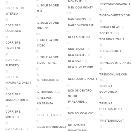
MONEY.IT
(2)
(3)
THEWAYMAGAZINE.IT
IL SOLE 24 ORE
MSN.COM MONEY
CORRIERE DI
(1)
N.O.
(58)
VITERBO
TICRONOMETRO.COM
(3)
NANOPRESS
(1)
(2)
(1)
IL SOLE 24 ORE
CORRIERE
NARDONEWS24.IT
TISCALI NEWS
(6)
ON-LINE
ECONOMIA
(4)
TODAY.IT
(55)
(13)
(1)
NELLA NOTIZIA
TOP NEWS ITALIA
IL SOLE 24 ORE
CORRIERE
(1)
(1)
VIDEO
EMPOLESE
NEW SICILY
(1)
TORINOOGGI.IT
(1)
(4)
NEWS110.IT
(3)
(1)
IL SOLE 24 ORE
CORRIERE
NEWS24.IT
(1)
VIDEO - STRE...
TRAVELQUOTIDIANO.
FLEGREO
NEWSUPDAY.COM
(2)
(1)
(3)
(1)
IL
TRENDONLINE.COM
CORRIERE
NEXTQUOTIDIANO.IT
SUSSIDIARIO.NET
(10)
INFORMAZIONE.IT
(1)
(2)
TRIBUNA
(2)
NOMOS CENTRO
IL TIRRENO
(10)
ECONOMICA
CORRIERE
STUDI
(1)
IL VELINO
MASSACARRESE
PARLAMEN...
AG.STAMPA
TRIBUNA
(2)
(1)
POLITICA WEB.IT
(6)
CORRIERE
NONSOLOCALCIO
(2)
ILBOLLETTINO.EU
PISTOIESE
(23)
TRISTEMONDO.IT
(6)
(5)
NOTIZIARIO
(4)
ILCENTROTIRRENO.IT
CORRIERE.IT
(1)
FINANZIARIO