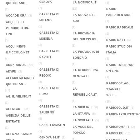
GENOVA
LA NOTIFICA.IT
(1)
QUOTIDIANO ...
(7)
(12)
RADIO
(1)
GAZZETTA DI
LA NUOVA DEL
PARLAMENTARE
ACCADE ORA
(3)
MILANO
SUD
(1)
ACQUESE.IT
(1)
(1)
RADIO RADICALE
PERIODICO ON-
GAZZETTA DI
LA PROVINCIA
(5)
LINE
MODENA
DEL SULCIS IGL...
RADIO RAI 1
(4)
(5)
(8)
(1)
ACQUI NEWS
RADIO STUDIO90
GAZZETTA DI
LA PROVINCIA DI
ILPICCOLO.NET
ITALIA
NAPOLI
SONDRIO
(4)
(3)
(2)
(1)
ADNKRONOS
(207)
RADIO TNS NEWS
GAZZETTA DI
LA REPUBBLICA
ON-LINE
ADVFN
(2)
REGGIO
GENOVA.IT
(1)
AFFARIITALIANI.IT
(8)
(1)
RADIOCOR AG.
QUOTIDIAN...
GAZZETTA DI
LA
STAMPA IL
(71)
ROMA
REPUBBLICA.IT
SOLE...
AG. IL VELINO.IT
(6)
(6)
(18)
(1)
GAZZETTA DI
LA SICILIA
(108)
RADIOGOLD.IT
(1)
AGENPARL
(31)
SALERNO
LA STAMPA
(6)
RADIONAPOLICENTR
AGENZIA DELLE
(8)
LA SVOLTA.IT
(5)
(7)
ENTRATE
GAZZETTAMATIN
LA VOCE DEL
RADIOROMA.IT
(2)
(1)
(1)
POPOLO
RAGGIX.EU
(16)
AGENZIA STAMPA
GENOVA 24.IT
(1)
(1)