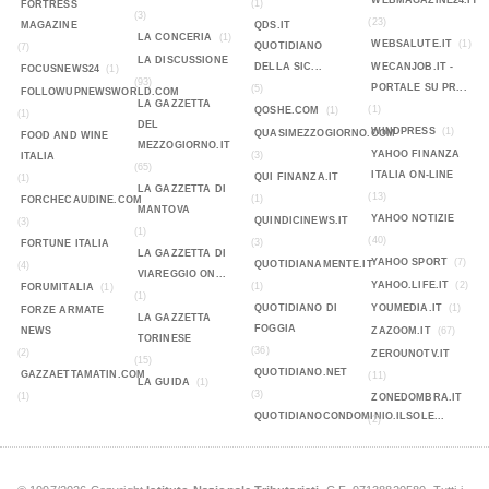
WEBMAGAZINE24.IT
(1)
FORTRESS
(3)
(23)
MAGAZINE
QDS.IT
LA CONCERIA
(1)
WEBSALUTE.IT
(1)
QUOTIDIANO
(7)
LA DISCUSSIONE
DELLA SIC...
WECANJOB.IT -
FOCUSNEWS24
(1)
(93)
PORTALE SU PR...
(5)
FOLLOWUPNEWSWORLD.COM
LA GAZZETTA
(1)
QOSHE.COM
(1)
(1)
DEL
WINDPRESS
(1)
QUASIMEZZOGIORNO.COM
FOOD AND WINE
MEZZOGIORNO.IT
YAHOO FINANZA
(3)
ITALIA
(65)
ITALIA ON-LINE
QUI FINANZA.IT
(1)
LA GAZZETTA DI
(13)
(1)
FORCHECAUDINE.COM
MANTOVA
YAHOO NOTIZIE
QUINDICINEWS.IT
(3)
(1)
(40)
(3)
FORTUNE ITALIA
LA GAZZETTA DI
YAHOO SPORT
(7)
QUOTIDIANAMENTE.IT
(4)
VIAREGGIO ON...
YAHOO.LIFE.IT
(2)
(1)
FORUMITALIA
(1)
(1)
QUOTIDIANO DI
YOUMEDIA.IT
(1)
FORZE ARMATE
LA GAZZETTA
FOGGIA
NEWS
ZAZOOM.IT
(67)
TORINESE
(36)
(2)
ZEROUNOTV.IT
(15)
QUOTIDIANO.NET
GAZZAETTAMATIN.COM
(11)
LA GUIDA
(1)
(3)
(1)
ZONEDOMBRA.IT
QUOTIDIANOCONDOMINIO.ILSOLE...
(2)