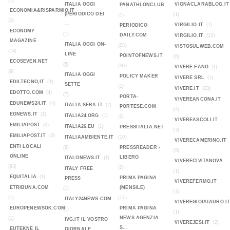
(1)
ITALIA OGGI
VIGNACLARABLOG.IT
PANATHLONCLUB
ECONOMIA&RISPARMIO.IT
(PERIODICO DEI
(1)
(1)
(2)
...
VIRGILIO.IT
(7)
PERIODICO
ECONOMY
(1)
DAILY.COM
VIRGILIO.IT
(13)
MAGAZINE
ITALIA OGGI ON-
(23)
VISTOSULWEB.COM
(14)
LINE
POINTOFNEWS.IT
(0)
ECOSEVEN.NET
(8)
(30)
VIVERE FANO
(1)
(9)
ITALIA OGGI
POLICY MAKER
VIVERE SRL
(1)
EDILTECNO,IT
(1)
SETTE
(1)
VIVERE.IT
(23)
EDOTTO.COM
(4)
(7)
PORTA-
VIVEREANCONA.IT
EDUNEWS24.IT
(4)
ITALIA SERA.IT
(2)
PORTESE.COM
(4)
EGNEWS.IT
(1)
ITALIA24.ORG
(1)
(2)
VIVEREASCOLI.IT
EMILIAPOST
(0)
ITALIA26.EU
(1)
PRESSITALIA.NET
(3)
EMILIAPOST.IT
(3)
ITALIAAMBIENTE.IT
(10)
VIVERECAMERINO.IT
ENTI LOCALI
(9)
PRESSREADER -
(5)
ONLINE
LIBERO
ITALONEWS.IT
(1)
VIVERECIVITANOVA
(93)
(2)
ITALY FREE
(1)
EQUITALIA
(1)
PRIMA PAGINA
PRESS
VIVEREFERMO.IT
ETRIBUNA.COM
(MENSILE)
(1)
(3)
(1)
(17)
ITALY24NEWS.COM
VIVEREGIOIATAURO.I
EUROPENEWSOK.COM
PRIMA PAGINA
(1)
(1)
NEWS AGENZIA
(1)
IVG.IT IL VOSTRO
VIVEREJESI.IT
(2)
S...
EUTEKNE IL
GIORNALE