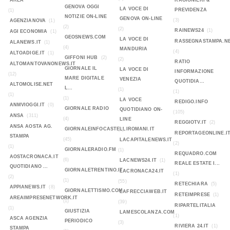
AREA
RAGIONIERI &
GENOVA OGGI
LA VOCE DI
PREVIDENZA
(1)
NOTIZIE ON-LINE
GENOVA ON-LINE
(3)
AGENZIANOVA
(1)
(2)
(2)
RAINEWS24
(1)
AGI ECONOMIA
(1)
GEOSNEWS.COM
LA VOCE DI
RASSEGNASTAMPA.N
ALANEWS.IT
(1)
(4)
MANDURIA
(4)
ALTOADIGE.IT
(1)
GIFFONI HUB
(2)
(2)
RATIO
ALTOMANTOVANONEWS.IT
GIORNALE IL
LA VOCE DI
INFORMAZIONE
(12)
MARE DIGITALE
VENEZIA
QUOTIDIA...
ALTOMOLISE.NET
L...
(1)
(1)
(1)
(1)
LA VOCE
REDIGO.INFO
ANMVIOGGI.IT
(0)
GIORNALE RADIO
QUOTIDIANO ON-
(105)
ANSA
(311)
(4)
LINE
REGGIOTV.IT
(2)
ANSA AOSTA AG.
GIORNALEINFOCASTELLIROMANI.IT
(2)
REPORTAGEONLINE.I
STAMPA
(45)
LACAPITALENEWS.IT
(2)
(1)
GIORNALERADIO.FM
(1)
REQUADRO.COM
AOSTACRONACA.IT
(6)
LACNEWS24.IT
(1)
REALE ESTATE I...
QUOTIDIANO ...
GIORNALETRENTINO.IT
LACRONACA24.IT
(1)
(2)
(1)
(55)
RETECHIARA
(5)
APPIANEWS.IT
(8)
GIORNALETTISMO.COM
LAFRECCIAWEB.IT
RETEIMPRESE
(1)
AREAIMPRESENETWORK.IT
(1)
(39)
RIPARTELITALIA
(1)
GIUSTIZIA
LAMESCOLANZA.COM
(1)
ASCA AGENZIA
PERIODICO
(3)
RIVIERA 24.IT
(1)
STAMPA