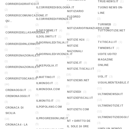
TRUE-NEWS.IT
(1)
(9)
CORRIEREADRIATICO.IT
(0)
ILCORRIEREDIBOLOGNA.IT
TUONO NEWS ON-
(2)
NOTIZIARIO
LINE
(2)
CORRIERECOMUNICAZIONE.IT
FLEGREO
(2)
ILCORRIEREDIFIRENZE.IT
QU...
(4)
TURIWEB
(1)
(2)
(1)
NOTIZIARIOFINANZIARIO.COM
ILDIFFORME.IT
(4)
TUTTONOTIZIE.NET
CORRIEREDELLASARDEGNA.IT
(1)
(0)
ILDOLOMITI.IT
(1)
(2)
NOTIZIE H24
(1)
TV.TISCALI.IT
(1)
ILGIORNALEDITALIA.IT
CORRIEREDIPALERMO.IT
NOTIZIE
TWNEWS.IT
(4)
(51)
(1)
NAZIONALI
ILGIORNALEDIVICENZA.IT
UDITE UDITE!
CORRIERENAZIONALE.IT
(5)
MAGAZINE
(1)
(1)
NOTIZIE.IT
(9)
ONLINE
ILIKEPUGLIA.IT
CORRIERENAZIONALE.IT
NOTIZIE.TISCALI.IT
(1)
(3)
(0)
(18)
UGL.IT
(3)
ILMATTINO.IT
(2)
CORRIERETOSCANO.IT
NOTIZIE365.NET
UGUALMENTEABILE.I
ILMONDO.IT
(2)
(44)
(1)
(11)
ILMONDOIA.COM
CREMAOGGI.IT
(4)
NOTIZIEDI
(3)
ULTIMENEWS24.IT
(2)
CREMONAOGGI.IT
NOTIZIEFISCALI.IT
(13)
ILMONITO.IT
(29)
(3)
(1)
ULTIMENOTIZIE.IT
ILPOPOLANO.COM
CRONACA DI
NOTIZIETV.COM
(11)
(3)
SICILIA
(2)
ULTIMENOTIZIEOGGI.I
ILPROGRESSONLINE.IT
(14)
NT + DIRITTO DE
(3)
(5)
CRONACA4 - LA
IL SOLE 24 ORE
UMDI UN MONDO