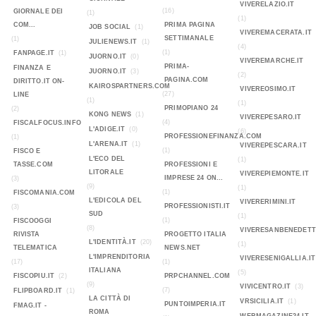
VIVERELAZIO.IT
(16)
GIORNALE DEI
(1)
(1)
COM...
PRIMA PAGINA
JOB SOCIAL
(1)
VIVEREMACERATA.IT
SETTIMANALE
(1)
JULIENEWS.IT
(1)
(4)
(1)
FANPAGE.IT
(1)
JUORNO.IT
(0)
VIVEREMARCHE.IT
PRIMA-
FINANZA E
JUORNO.IT
(3)
(2)
PAGINA.COM
DIRITTO.IT ON-
KAIROSPARTNERS.COM
VIVEREOSIMO.IT
(27)
LINE
(1)
(1)
PRIMOPIANO 24
(2)
KONG NEWS
(1)
VIVEREPESARO.IT
(4)
FISCALFOCUS.INFO
L'ADIGE.IT
(0)
(6)
PROFESSIONEFINANZA.COM
(1)
L'ARENA.IT
(1)
VIVEREPESCARA.IT
(1)
FISCO E
L'ECO DEL
(1)
TASSE.COM
PROFESSIONI E
LITORALE
VIVEREPIEMONTE.IT
IMPRESE 24 ON...
(3)
(9)
(1)
(1)
FISCOMANIA.COM
L'EDICOLA DEL
VIVERERIMINI.IT
PROFESSIONISTI.IT
(3)
SUD
(1)
(1)
FISCOOGGI
(8)
VIVERESANBENEDETT
RIVISTA
PROGETTO ITALIA
L'IDENTITÀ.IT
(20)
(1)
TELEMATICA
NEWS.NET
L'IMPRENDITORIA
VIVERESENIGALLIA.IT
(17)
(1)
ITALIANA
(5)
FISCOPIU.IT
(2)
PRPCHANNEL.COM
(9)
VIVICENTRO.IT
(3)
(7)
FLIPBOARD.IT
(1)
LA CITTÀ DI
VRSICILIA.IT
(1)
PUNTOIMPERIA.IT
FMAG.IT -
ROMA