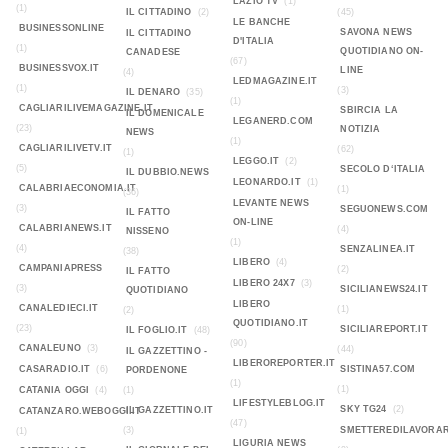
LAZIO TV
(1)
(1)
IL CITTADINO
(2)
(45)
LE BANCHE
BUSINESSONLINE
SAVONA NEWS
IL CITTADINO
D'ITALIA
(1)
QUOTIDIANO ON-
CANADESE
(67)
BUSINESSVOX.IT
LINE
(4)
LEDMAGAZINE.IT
(1)
(3)
IL DENARO
(35)
(1)
CAGLIARILIVEMAGAZINE.IT
SBIRCIA LA
IL DOMENICALE
LEGANERD.COM
(23)
NOTIZIA
NEWS
(1)
CAGLIARILIVETV.IT
(62)
(1)
LEGGO.IT
(2)
(5)
SECOLO D‘ITALIA
IL DUBBIO.NEWS
LEONARDO.IT
(1)
CALABRIAECONOMIA.IT
(1)
(36)
LEVANTE NEWS
(3)
SEGUONEWS.COM
IL FATTO
ON-LINE
CALABRIANEWS.IT
(4)
NISSENO
(1)
(4)
SENZALINEA.IT
(38)
LIBERO
(4)
CAMPANIAPRESS
(2)
IL FATTO
LIBERO 24X7
(3)
(3)
SICILIANEWS24.IT
QUOTIDIANO
LIBERO
CANALEDIECI.IT
(1)
(2)
QUOTIDIANO.IT
(23)
SICILIAREPORT.IT
IL FOGLIO.IT
(48)
(90)
CANALEUNO
(3)
(44)
IL GAZZETTINO -
LIBEROREPORTER.IT
CASARADIO.IT
(6)
SISTINA57.COM
PORDENONE
(1)
(1)
CATANIA OGGI
(4)
(1)
LIFESTYLEBLOG.IT
SKY TG24
(2)
IL GAZZETTINO.IT
CATANZARO.WEBOGGI.IT
(47)
(3)
SMETTEREDILAVORAR
(1)
LIGURIA NEWS