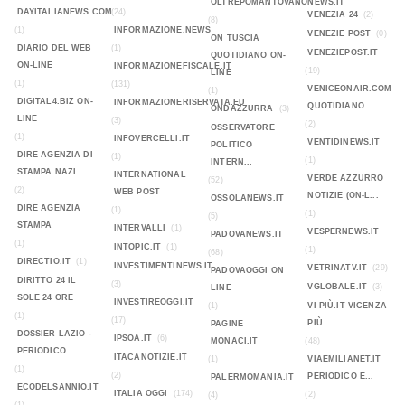
OLTREPOMANTOVANONEWS.IT
DAYITALIANEWS.COM
(24)
VENEZIA 24
(2)
(8)
(1)
INFORMAZIONE.NEWS
VENEZIE POST
(0)
ON TUSCIA
DIARIO DEL WEB
(1)
VENEZIEPOST.IT
QUOTIDIANO ON-
ON-LINE
INFORMAZIONEFISCALE.IT
(19)
LINE
(1)
(131)
VENICEONAIR.COM
(1)
DIGITAL4.BIZ ON-
INFORMAZIONERISERVATA.EU
QUOTIDIANO ...
ONDAZZURRA
(3)
LINE
(3)
(2)
OSSERVATORE
(1)
INFOVERCELLI.IT
VENTIDINEWS.IT
POLITICO
DIRE AGENZIA DI
(1)
(1)
INTERN...
STAMPA NAZI...
INTERNATIONAL
VERDE AZZURRO
(52)
(2)
WEB POST
NOTIZIE (ON-L...
OSSOLANEWS.IT
DIRE AGENZIA
(1)
(1)
(5)
STAMPA
INTERVALLI
(1)
VESPERNEWS.IT
PADOVANEWS.IT
(1)
INTOPIC.IT
(1)
(1)
(68)
DIRECTIO.IT
(1)
INVESTIMENTINEWS.IT
VETRINATV.IT
(29)
PADOVAOGGI ON
DIRITTO 24 IL
(3)
VGLOBALE.IT
(3)
LINE
SOLE 24 ORE
INVESTIREOGGI.IT
(1)
VI PIÙ.IT VICENZA
(1)
(17)
PIÙ
PAGINE
DOSSIER LAZIO -
IPSOA.IT
(6)
MONACI.IT
(48)
PERIODICO
ITACANOTIZIE.IT
(1)
VIAEMILIANET.IT
(1)
(2)
PERIODICO E...
PALERMOMANIA.IT
ECODELSANNIO.IT
ITALIA OGGI
(174)
(2)
(4)