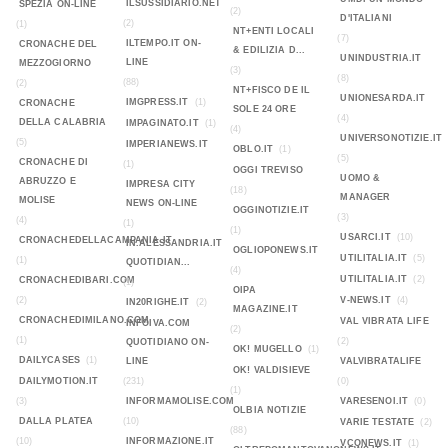
ILSUSSIDIARIO.NET
SPEZIA ON-LINE
(2)
D'ITALIANI
(2)
(1)
NT+ENTI LOCALI
(7)
ILTEMPO.IT ON-
CRONACHE DEL
& EDILIZIA D...
UNINDUSTRIA.IT
LINE
MEZZOGIORNO
(3)
(8)
(88)
(2)
NT+FISCO DE IL
UNIONESARDA.IT
IMGPRESS.IT
(1)
CRONACHE
SOLE 24 ORE
(4)
DELLA CALABRIA
IMPAGINATO.IT
(1)
(4)
UNIVERSONOTIZIE.IT
(5)
IMPERIANEWS.IT
OBLO.IT
(1)
(5)
CRONACHE DI
(1)
OGGI TREVISO
UOMO &
ABRUZZO E
IMPRESA CITY
(18)
MANAGER
MOLISE
NEWS ON-LINE
OGGINOTIZIE.IT
(3)
(4)
(1)
(1)
USARCI.IT
(10)
CRONACHEDELLACAMPANIA.IT
IN.ALESSANDRIA.IT
OGLIOPONEWS.IT
UTILITALIA.IT
(5)
(1)
QUOTIDIAN...
(4)
UTILITALIA.IT
(2)
CRONACHEDIBARI.COM
(1)
OIPA
(2)
V-NEWS.IT
(4)
IN20RIGHE.IT
(2)
MAGAZINE.IT
CRONACHEDIMILANO.COM
VAL VIBRATA LIFE
INFOIVA.COM
(2)
(1)
(2)
QUOTIDIANO ON-
OK! MUGELLO
(1)
DAILYCASES
(1)
LINE
VALVIBRATALIFE
OK! VALDISIEVE
DAILYMOTION.IT
(231)
(0)
(1)
(3)
INFORMAMOLISE.COM
VARESENOI.IT
(0)
OLBIA NOTIZIE
DALLA PLATEA
(10)
VARIE TESTATE
(2)
(88)
(10)
INFORMAZIONE.IT
VCONEWS.IT
(1)