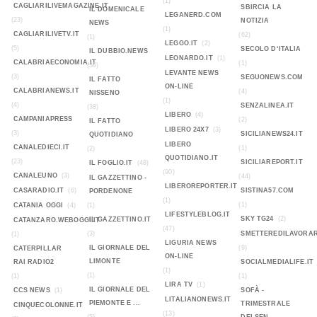
(1)
CAGLIARILIVEMAGAZINE.IT
SBIRCIA LA
IL DOMENICALE
LEGANERD.COM
(23)
NOTIZIA
NEWS
(1)
CAGLIARILIVETV.IT
(62)
(1)
LEGGO.IT
(2)
(5)
SECOLO D‘ITALIA
IL DUBBIO.NEWS
LEONARDO.IT
(1)
CALABRIAECONOMIA.IT
(1)
(36)
LEVANTE NEWS
(3)
SEGUONEWS.COM
IL FATTO
ON-LINE
CALABRIANEWS.IT
(4)
NISSENO
(1)
(4)
SENZALINEA.IT
(38)
LIBERO
(4)
CAMPANIAPRESS
(2)
IL FATTO
LIBERO 24X7
(3)
(3)
SICILIANEWS24.IT
QUOTIDIANO
LIBERO
CANALEDIECI.IT
(1)
(2)
QUOTIDIANO.IT
(23)
SICILIAREPORT.IT
IL FOGLIO.IT
(48)
(90)
CANALEUNO
(3)
(44)
IL GAZZETTINO -
LIBEROREPORTER.IT
CASARADIO.IT
(6)
SISTINA57.COM
PORDENONE
(1)
(1)
CATANIA OGGI
(4)
(1)
LIFESTYLEBLOG.IT
SKY TG24
(2)
IL GAZZETTINO.IT
CATANZARO.WEBOGGI.IT
(47)
(3)
SMETTEREDILAVORAR
(1)
LIGURIA NEWS
IL GIORNALE DEL
(9)
CATERPILLAR
ON-LINE
LIMONTE
RAI RADIO2
SOCIALMEDIALIFE.IT
(1)
(1)
(1)
(1)
LIRA TV
(1)
IL GIORNALE DEL
CCS NEWS
(1)
SOFÀ -
LITALIANONEWS.IT
PIEMONTE E ...
TRIMESTRALE
CINQUECOLONNE.IT
(13)