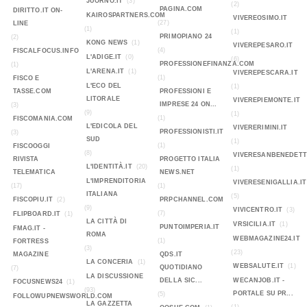
JUORNO.IT
(3)
(2)
PAGINA.COM
DIRITTO.IT ON-
KAIROSPARTNERS.COM
VIVEREOSIMO.IT
(27)
LINE
(1)
(1)
PRIMOPIANO 24
(2)
KONG NEWS
(1)
VIVEREPESARO.IT
(4)
FISCALFOCUS.INFO
L'ADIGE.IT
(0)
(6)
PROFESSIONEFINANZA.COM
(1)
L'ARENA.IT
(1)
VIVEREPESCARA.IT
(1)
FISCO E
L'ECO DEL
(1)
TASSE.COM
PROFESSIONI E
LITORALE
VIVEREPIEMONTE.IT
IMPRESE 24 ON...
(3)
(9)
(1)
(1)
FISCOMANIA.COM
L'EDICOLA DEL
VIVERERIMINI.IT
PROFESSIONISTI.IT
(3)
SUD
(1)
(1)
FISCOOGGI
(8)
VIVERESANBENEDETT
RIVISTA
PROGETTO ITALIA
L'IDENTITÀ.IT
(20)
(1)
TELEMATICA
NEWS.NET
L'IMPRENDITORIA
VIVERESENIGALLIA.IT
(17)
(1)
ITALIANA
(5)
FISCOPIU.IT
(2)
PRPCHANNEL.COM
(9)
VIVICENTRO.IT
(3)
(7)
FLIPBOARD.IT
(1)
LA CITTÀ DI
VRSICILIA.IT
(1)
PUNTOIMPERIA.IT
FMAG.IT -
ROMA
WEBMAGAZINE24.IT
(1)
FORTRESS
(3)
(23)
MAGAZINE
QDS.IT
LA CONCERIA
(1)
WEBSALUTE.IT
(1)
QUOTIDIANO
(7)
LA DISCUSSIONE
DELLA SIC...
WECANJOB.IT -
FOCUSNEWS24
(1)
(93)
PORTALE SU PR...
(5)
FOLLOWUPNEWSWORLD.COM
LA GAZZETTA