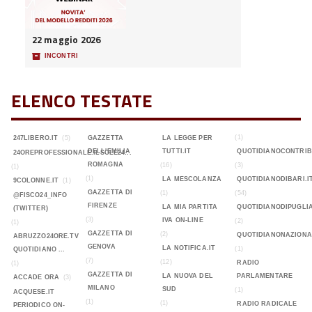
22 maggio 2026
📦
INCONTRI
ELENCO TESTATE
(1)
247LIBERO.IT
(5)
GAZZETTA
LA LEGGE PER
DELL'EMILIA
TUTTI.IT
QUOTIDIANOCONTRIB
24OREPROFESSIONALE.ILSOLE24...
ROMAGNA
(16)
(3)
(1)
(1)
LA MESCOLANZA
QUOTIDIANODIBARI.I
9COLONNE.IT
(1)
GAZZETTA DI
(1)
(54)
@FISCO24_INFO
FIRENZE
LA MIA PARTITA
QUOTIDIANODIPUGLIA
(TWITTER)
(3)
IVA ON-LINE
(2)
(1)
GAZZETTA DI
(2)
QUOTIDIANONAZIONA
ABRUZZO24ORE.TV
GENOVA
LA NOTIFICA.IT
(1)
QUOTIDIANO ...
(7)
(12)
RADIO
(1)
GAZZETTA DI
LA NUOVA DEL
PARLAMENTARE
ACCADE ORA
(3)
MILANO
SUD
(1)
ACQUESE.IT
(1)
(1)
RADIO RADICALE
PERIODICO ON-