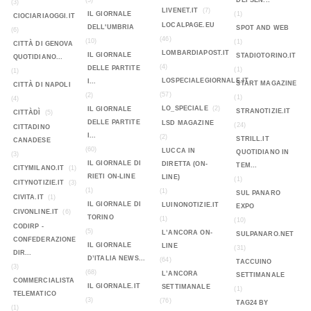
(5)
DEI SEN...
(3)
LIVENET.IT
(7)
IL GIORNALE
(1)
CIOCIARIAOGGI.IT
LOCALPAGE.EU
DELL'UMBRIA
SPOT AND WEB
(6)
(46)
(10)
(1)
CITTÀ DI GENOVA
LOMBARDIAPOST.IT
IL GIORNALE
STADIOTORINO.IT
QUOTIDIANO...
(4)
DELLE PARTITE
(1)
(1)
LOSPECIALEGIORNALE.IT
I...
START MAGAZINE
CITTÀ DI NAPOLI
(57)
(2)
(1)
(4)
LO_SPECIALE
(2)
IL GIORNALE
STRANOTIZIE.IT
CITTÀDÌ
(5)
DELLE PARTITE
LSD MAGAZINE
(24)
CITTADINO
I...
(2)
STRILL.IT
CANADESE
(60)
LUCCA IN
QUOTIDIANO IN
(3)
IL GIORNALE DI
DIRETTA (ON-
TEM...
CITYMILANO.IT
(1)
RIETI ON-LINE
LINE)
(1)
CITYNOTIZIE.IT
(3)
(1)
(1)
SUL PANARO
CIVITA.IT
(1)
IL GIORNALE DI
LUINONOTIZIE.IT
EXPO
CIVONLINE.IT
(6)
TORINO
(1)
(10)
CODIRP -
(5)
L’ANCORA ON-
SULPANARO.NET
CONFEDERAZIONE
IL GIORNALE
LINE
(31)
DIR...
D’ITALIA NEWS...
(64)
TACCUINO
(3)
(68)
L’ANCORA
SETTIMANALE
COMMERCIALISTA
IL GIORNALE.IT
SETTIMANALE
(1)
TELEMATICO
(3)
(76)
TAG24 BY
(1)