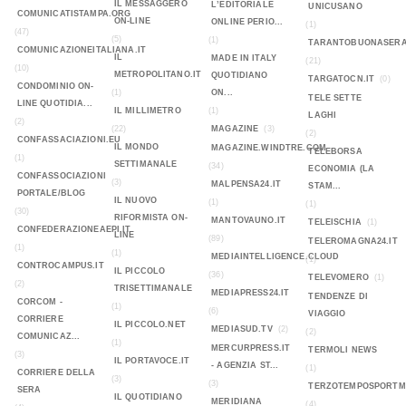
IL MESSAGGERO
L’EDITORIALE
UNICUSANO
COMUNICATISTAMPA.ORG
ON-LINE
ONLINE PERIO...
(1)
(47)
(5)
(1)
TARANTOBUONASERA
COMUNICAZIONEITALIANA.IT
IL
MADE IN ITALY
(21)
(10)
METROPOLITANO.IT
QUOTIDIANO
TARGATOCN.IT
(0)
CONDOMINIO ON-
(1)
ON...
TELE SETTE
LINE QUOTIDIA...
IL MILLIMETRO
(1)
LAGHI
(2)
(22)
MAGAZINE
(3)
(2)
CONFASSACIAZIONI.EU
IL MONDO
MAGAZINE.WINDTRE.COM
TELEBORSA
(1)
SETTIMANALE
(34)
ECONOMIA (LA
CONFASSOCIAZIONI
(3)
MALPENSA24.IT
STAM...
PORTALE/BLOG
IL NUOVO
(1)
(1)
(30)
RIFORMISTA ON-
MANTOVAUNO.IT
TELEISCHIA
(1)
CONFEDERAZIONEAEPI.IT
LINE
(89)
TELEROMAGNA24.IT
(1)
(1)
MEDIAINTELLIGENCE.CLOUD
(1)
CONTROCAMPUS.IT
IL PICCOLO
(36)
TELEVOMERO
(1)
(2)
TRISETTIMANALE
MEDIAPRESS24.IT
TENDENZE DI
CORCOM -
(1)
(6)
VIAGGIO
CORRIERE
IL PICCOLO.NET
MEDIASUD.TV
(2)
(2)
COMUNICAZ...
(1)
MERCURPRESS.IT
TERMOLI NEWS
(3)
IL PORTAVOCE.IT
- AGENZIA ST...
(1)
CORRIERE DELLA
(3)
(3)
TERZOTEMPOSPORTMA
SERA
IL QUOTIDIANO
MERIDIANA
(4)