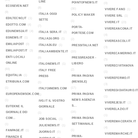
LINE
POINTOFNEWS.IT
(0)
ECOSEVEN.NET
(8)
(30)
VIVERE FANO
(1)
(9)
ITALIA OGGI
POLICY MAKER
VIVERE SRL
(1)
EDILTECNO,IT
(1)
SETTE
(1)
VIVERE.IT
(23)
EDOTTO.COM
(4)
(7)
PORTA-
VIVEREANCONA.IT
EDUNEWS24.IT
(4)
ITALIA SERA.IT
(2)
PORTESE.COM
(4)
EGNEWS.IT
(1)
ITALIA24.ORG
(1)
(2)
VIVEREASCOLI.IT
EMILIAPOST
(0)
ITALIA26.EU
(1)
PRESSITALIA.NET
(3)
EMILIAPOST.IT
(3)
ITALIAAMBIENTE.IT
(10)
VIVERECAMERINO.IT
ENTI LOCALI
(9)
PRESSREADER -
(5)
ONLINE
LIBERO
ITALONEWS.IT
(1)
VIVERECIVITANOVA
(93)
(2)
ITALY FREE
(1)
EQUITALIA
(1)
PRIMA PAGINA
PRESS
VIVEREFERMO.IT
ETRIBUNA.COM
(MENSILE)
(1)
(3)
(1)
(17)
ITALY24NEWS.COM
VIVEREGIOIATAURO.I
EUROPENEWSOK.COM
PRIMA PAGINA
(1)
(1)
NEWS AGENZIA
(1)
IVG.IT IL VOSTRO
VIVEREJESI.IT
(2)
S...
EUTEKNE IL
GIORNALE
VIVERELAZIO.IT
(16)
GIORNALE DEI
(1)
(1)
COM...
PRIMA PAGINA
JOB SOCIAL
(1)
VIVEREMACERATA.IT
SETTIMANALE
(1)
JULIENEWS.IT
(1)
(4)
(1)
FANPAGE.IT
(1)
JUORNO.IT
(0)
VIVEREMARCHE.IT
PRIMA-
FINANZA E