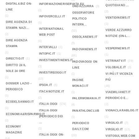
(1)
DIGITAL4.BIZ ON-
INFORMAZIONERISERVATA.EU
QUOTIDIANO ...
ONDAZZURRA
(3)
LINE
(3)
(2)
OSSERVATORE
(1)
INFOVERCELLI.IT
VENTIDINEWS.IT
POLITICO
DIRE AGENZIA DI
(1)
(1)
INTERN...
STAMPA NAZI...
INTERNATIONAL
VERDE AZZURRO
(52)
(2)
WEB POST
NOTIZIE (ON-L...
OSSOLANEWS.IT
DIRE AGENZIA
(1)
(1)
(5)
STAMPA
INTERVALLI
(1)
VESPERNEWS.IT
PADOVANEWS.IT
(1)
INTOPIC.IT
(1)
(1)
(68)
DIRECTIO.IT
(1)
INVESTIMENTINEWS.IT
VETRINATV.IT
(29)
PADOVAOGGI ON
DIRITTO 24 IL
(3)
VGLOBALE.IT
(3)
LINE
SOLE 24 ORE
INVESTIREOGGI.IT
(1)
VI PIÙ.IT VICENZA
(1)
(17)
PIÙ
PAGINE
DOSSIER LAZIO -
IPSOA.IT
(6)
MONACI.IT
(48)
PERIODICO
ITACANOTIZIE.IT
(1)
VIAEMILIANET.IT
(1)
(2)
PERIODICO E...
PALERMOMANIA.IT
ECODELSANNIO.IT
ITALIA OGGI
(174)
(2)
(4)
(1)
ITALIA OGGI
VIGNACLARABLOG.IT
PANATHLONCLUB
ECONOMIA&RISPARMIO.IT
(PERIODICO DEI
(1)
(1)
(2)
...
VIRGILIO.IT
(7)
PERIODICO
ECONOMY
(1)
DAILY.COM
VIRGILIO.IT
(13)
MAGAZINE
ITALIA OGGI ON-
(23)
VISTOSULWEB.COM
(14)