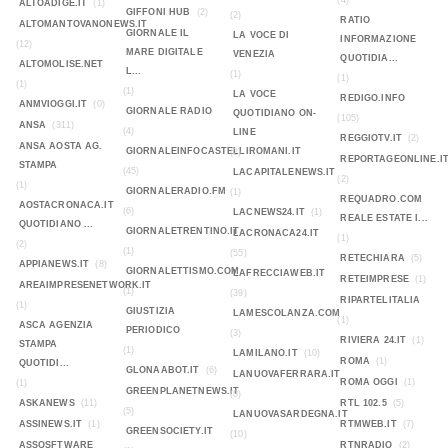
(4)
ALTOADIGE.IT
(1)
GIFFONI HUB
(2)
(2)
RATIO
ALTOMANTOVANONEWS.IT
GIORNALE IL
LA VOCE DI
INFORMAZIONE
(12)
MARE DIGITALE
VENEZIA
QUOTIDIA...
ALTOMOLISE.NET
L...
(1)
(1)
(1)
(1)
LA VOCE
REDIGO.INFO
ANMVIOGGI.IT
(0)
GIORNALE RADIO
QUOTIDIANO ON-
(105)
ANSA
(311)
(4)
LINE
REGGIOTV.IT
(2)
ANSA AOSTA AG.
GIORNALEINFOCASTELLIROMANI.IT
(2)
REPORTAGEONLINE.I
STAMPA
(45)
LACAPITALENEWS.IT
(2)
(1)
GIORNALERADIO.FM
(1)
REQUADRO.COM
AOSTACRONACA.IT
(6)
LACNEWS24.IT
(1)
REALE ESTATE I...
QUOTIDIANO ...
GIORNALETRENTINO.IT
LACRONACA24.IT
(1)
(2)
(1)
(55)
RETECHIARA
(5)
APPIANEWS.IT
(8)
GIORNALETTISMO.COM
LAFRECCIAWEB.IT
RETEIMPRESE
(1)
AREAIMPRESENETWORK.IT
(1)
(39)
RIPARTELITALIA
(1)
GIUSTIZIA
LAMESCOLANZA.COM
(1)
ASCA AGENZIA
PERIODICO
(3)
RIVIERA 24.IT
(1)
STAMPA
(1)
LAMILANO.IT
(10)
ROMA
(1)
QUOTIDI...
GLONAABOT.IT
(6)
LANUOVAFERRARA.IT
ROMA OGGI
(1)
(1)
GREENPLANETNEWS.IT
(8)
ASKANEWS
(11)
RTL 102.5
(5)
(5)
LANUOVASARDEGNA.IT
ASSINEWS.IT
(1)
RTMWEB.IT
(7)
GREENSOCIETY.IT
(10)
ASSOSFTWARE
RTNRADIO
(2)