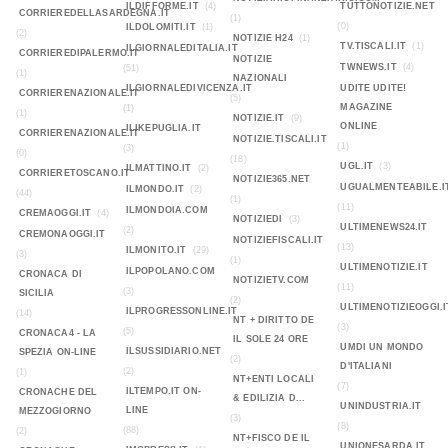
ILDIFFORME.IT
(4)
TUTTONOTIZIE.NET
CORRIEREDELLASARDEGNA.IT
(1)
(0)
ILDOLOMITI.IT
(1)
(2)
NOTIZIE H24
(1)
TV.TISCALI.IT
(1)
ILGIORNALEDITALIA.IT
CORRIEREDIPALERMO.IT
NOTIZIE
TWNEWS.IT
(4)
(51)
(1)
NAZIONALI
ILGIORNALEDIVICENZA.IT
UDITE UDITE!
CORRIERENAZIONALE.IT
(5)
MAGAZINE
(1)
(1)
NOTIZIE.IT
(9)
ONLINE
ILIKEPUGLIA.IT
CORRIERENAZIONALE.IT
NOTIZIE.TISCALI.IT
(1)
(3)
(0)
(18)
UGL.IT
(3)
ILMATTINO.IT
(2)
CORRIERETOSCANO.IT
NOTIZIE365.NET
UGUALMENTEABILE.I
ILMONDO.IT
(2)
(44)
(1)
(11)
ILMONDOIA.COM
CREMAOGGI.IT
(4)
NOTIZIEDI
(3)
ULTIMENEWS24.IT
(2)
CREMONAOGGI.IT
NOTIZIEFISCALI.IT
(13)
ILMONITO.IT
(29)
(3)
(1)
ULTIMENOTIZIE.IT
ILPOPOLANO.COM
CRONACA DI
NOTIZIETV.COM
(11)
(3)
SICILIA
(2)
ULTIMENOTIZIEOGGI.I
ILPROGRESSONLINE.IT
(14)
NT + DIRITTO DE
(3)
(5)
CRONACA4 - LA
IL SOLE 24 ORE
UMDI UN MONDO
ILSUSSIDIARIO.NET
SPEZIA ON-LINE
(2)
D'ITALIANI
(2)
(1)
NT+ENTI LOCALI
(7)
ILTEMPO.IT ON-
CRONACHE DEL
& EDILIZIA D...
UNINDUSTRIA.IT
LINE
MEZZOGIORNO
(3)
(8)
(88)
(2)
NT+FISCO DE IL
UNIONESARDA.IT