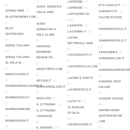
(1)
LAPRESSE
(1)
(1)
RTV CANALE77
(1)
GUIDA GIURIDICA
LAPRESSE
(0)
ATENEO WEB
(2)
SABINIATV.IT
(1)
ITALIA OGGI
LARAGIONE.EU
BLASTINGNEWS.COM
SALTEN NOTIZIE
(1)
(108)
(1)
(1)
GUIDA
LASINTESI
(3)
BLITZ
SANNIOPORTALE.IT
NORMATIVA IL
LASTAMPA.IT
(2)
QUOTIDIANO
SOLE 24 ORE
(2)
LATINA
(1)
(5)
SANNIOPORTALE.IT
EDITORIALE OGGI
BORSA ITALIANA
HARVARD
(18)
(9)
(10)
BUSINESS
SARDANEWS
(4)
LAVOCEDIASTI.IT
BORSA ITALIANA
REVIEW ITA...
SARDEGNALIVE.IT
(1)
(IL SOLE 24 ...
(1)
(8)
LAVOCEDITALIA.COM
(6)
HEADTOPICS.COM
SARDEGNAREPORTER
(1)
BRESCIAOGGI.IT
(3)
(6)
LAVORO E DIRITTI
(2)
HEYJOB.IT
(1)
SARDINIA POST
(1)
BUONGIORNOALGHERO.IT
ICORSARIDELSUD.IT
ON-LINE
LAVOROFISCO.IT
(1)
(2)
(4)
(1)
BUSINESS24TV.IT
IDEALISTA
(2)
SASSARI NOTIZIE
LAZIO TV
(1)
(1)
IL CITTADINO
(2)
(45)
LE BANCHE
BUSINESSONLINE
SAVONA NEWS
IL CITTADINO
D'ITALIA
(1)
QUOTIDIANO ON-
CANADESE
(67)
BUSINESSVOX.IT
LINE
(4)
LEDMAGAZINE.IT
(1)
(3)
IL DENARO
(35)