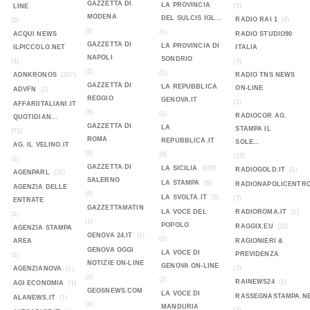
GAZZETTA DI
LA PROVINCIA
(5)
LINE
MODENA
DEL SULCIS IGL...
RADIO RAI 1
(4)
(5)
(8)
(1)
ACQUI NEWS
RADIO STUDIO90
GAZZETTA DI
LA PROVINCIA DI
ILPICCOLO.NET
ITALIA
NAPOLI
SONDRIO
(4)
(3)
(2)
(1)
ADNKRONOS
(207)
RADIO TNS NEWS
GAZZETTA DI
LA REPUBBLICA
ON-LINE
ADVFN
(2)
REGGIO
GENOVA.IT
(1)
AFFARIITALIANI.IT
(8)
(1)
RADIOCOR AG.
QUOTIDIAN...
GAZZETTA DI
LA
STAMPA IL
(71)
ROMA
REPUBBLICA.IT
SOLE...
AG. IL VELINO.IT
(6)
(6)
(18)
(1)
GAZZETTA DI
LA SICILIA
(108)
RADIOGOLD.IT
(1)
AGENPARL
(31)
SALERNO
LA STAMPA
(6)
RADIONAPOLICENTR
AGENZIA DELLE
(8)
LA SVOLTA.IT
(5)
(7)
ENTRATE
GAZZETTAMATIN
LA VOCE DEL
RADIOROMA.IT
(2)
(1)
(1)
POPOLO
RAGGIX.EU
(16)
AGENZIA STAMPA
GENOVA 24.IT
(1)
(1)
AREA
RAGIONIERI &
GENOVA OGGI
LA VOCE DI
PREVIDENZA
(1)
NOTIZIE ON-LINE
GENOVA ON-LINE
(3)
AGENZIANOVA
(1)
(2)
(2)
RAINEWS24
(1)
AGI ECONOMIA
(1)
GEOSNEWS.COM
LA VOCE DI
RASSEGNASTAMPA.N
ALANEWS.IT
(1)
(4)
MANDURIA