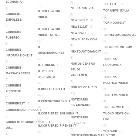
ECONOMIA
(4)
TODAY.IT
(55)
(13)
(1)
NELLA NOTIZIA
TOP NEWS ITALIA
IL SOLE 24 ORE
CORRIERE
(1)
(1)
VIDEO
EMPOLESE
NEW SICILY
(1)
TORINOOGGI.IT
(1)
(4)
NEWS110.IT
(3)
(1)
IL SOLE 24 ORE
CORRIERE
NEWS24.IT
(1)
VIDEO - STRE...
TRAVELQUOTIDIANO.
FLEGREO
NEWSUPDAY.COM
(2)
(1)
(3)
(1)
IL
TRENDONLINE.COM
CORRIERE
NEXTQUOTIDIANO.IT
SUSSIDIARIO.NET
(10)
INFORMAZIONE.IT
(1)
(2)
TRIBUNA
(2)
NOMOS CENTRO
IL TIRRENO
(10)
ECONOMICA
CORRIERE
STUDI
(1)
IL VELINO
MASSACARRESE
PARLAMEN...
AG.STAMPA
TRIBUNA
(2)
(1)
POLITICA WEB.IT
(6)
CORRIERE
NONSOLOCALCIO
(2)
ILBOLLETTINO.EU
PISTOIESE
(23)
TRISTEMONDO.IT
(6)
(5)
NOTIZIARIO
(4)
ILCENTROTIRRENO.IT
CORRIERE.IT
(1)
FINANZIARIO
TRUE-NEWS.IT
(1)
(9)
CORRIEREADRIATICO.IT
(0)
ILCORRIEREDIBOLOGNA.IT
TUONO NEWS ON-
(2)
NOTIZIARIO
LINE
(2)
CORRIERECOMUNICAZIONE.IT
FLEGREO
(2)
ILCORRIEREDIFIRENZE.IT
QU...
(4)
TURIWEB
(1)
(2)
(1)
NOTIZIARIOFINANZIARIO.COM