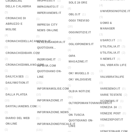
IMGPRESS.IT
(1)
CRONACHE
SOLE 24 ORE
(4)
DELLA CALABRIA
IMPAGINATO.IT
(1)
(4)
UNIVERSONOTIZIE.IT
(5)
IMPERIANEWS.IT
OBLO.IT
(1)
(5)
CRONACHE DI
(1)
OGGI TREVISO
UOMO &
ABRUZZO E
IMPRESA CITY
(18)
MANAGER
MOLISE
NEWS ON-LINE
OGGINOTIZIE.IT
(3)
(4)
(1)
(1)
USARCI.IT
(10)
CRONACHEDELLACAMPANIA.IT
IN.ALESSANDRIA.IT
OGLIOPONEWS.IT
UTILITALIA.IT
(5)
(1)
QUOTIDIAN...
(4)
UTILITALIA.IT
(2)
CRONACHEDIBARI.COM
(1)
OIPA
(2)
V-NEWS.IT
(4)
IN20RIGHE.IT
(2)
MAGAZINE.IT
CRONACHEDIMILANO.COM
VAL VIBRATA LIFE
INFOIVA.COM
(2)
(1)
(2)
QUOTIDIANO ON-
OK! MUGELLO
(1)
DAILYCASES
(1)
LINE
VALVIBRATALIFE
OK! VALDISIEVE
DAILYMOTION.IT
(231)
(0)
(1)
(3)
INFORMAMOLISE.COM
VARESENOI.IT
(0)
OLBIA NOTIZIE
DALLA PLATEA
(10)
VARIE TESTATE
(2)
(88)
(10)
INFORMAZIONE.IT
VCONEWS.IT
(1)
OLTREPOMANTOVANONEWS.IT
DAYITALIANEWS.COM
(24)
VENEZIA 24
(2)
(8)
(1)
INFORMAZIONE.NEWS
VENEZIE POST
(0)
ON TUSCIA
DIARIO DEL WEB
(1)
VENEZIEPOST.IT
QUOTIDIANO ON-
ON-LINE
INFORMAZIONEFISCALE.IT
(19)
LINE
(1)
(131)
VENICEONAIR.COM