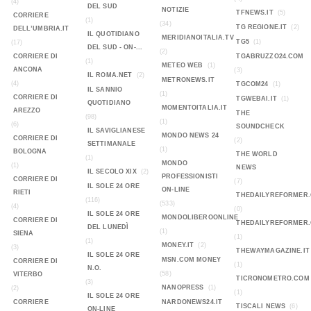
(4)
DEL SUD
NOTIZIE
TFNEWS.IT
(5)
CORRIERE
(1)
(34)
TG REGIONE.IT
(2)
DELL’UMBRIA.IT
IL QUOTIDIANO
MERIDIANOITALIA.TV
TG5
(1)
(17)
DEL SUD - ON-...
(2)
CORRIERE DI
TGABRUZZO24.COM
(1)
METEO WEB
(1)
ANCONA
(3)
IL ROMA.NET
(2)
METRONEWS.IT
(4)
TGCOM24
(1)
IL SANNIO
(1)
CORRIERE DI
TGWEBAI.IT
(1)
QUOTIDIANO
MOMENTOITALIA.IT
AREZZO
THE
(98)
(1)
(6)
SOUNDCHECK
IL SAVIGLIANESE
MONDO NEWS 24
CORRIERE DI
(2)
SETTIMANALE
(1)
BOLOGNA
THE WORLD
(1)
MONDO
(1)
NEWS
IL SECOLO XIX
(2)
PROFESSIONISTI
CORRIERE DI
(7)
IL SOLE 24 ORE
ON-LINE
RIETI
THEDAILYREFORMER
(116)
(533)
(4)
(0)
IL SOLE 24 ORE
MONDOLIBEROONLINE
CORRIERE DI
THEDAILYREFORMER
DEL LUNEDÌ
(1)
SIENA
(1)
(1)
MONEY.IT
(2)
(3)
THEWAYMAGAZINE.IT
IL SOLE 24 ORE
MSN.COM MONEY
CORRIERE DI
(1)
N.O.
(58)
VITERBO
TICRONOMETRO.COM
(3)
NANOPRESS
(1)
(2)
(1)
IL SOLE 24 ORE
CORRIERE
NARDONEWS24.IT
TISCALI NEWS
(6)
ON-LINE