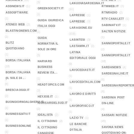
ASKANEWS
(11)
RTL 102.5
(5)
(5)
LANUOVASARDEGNA.IT
ASSINEWS.IT
(1)
RTMWEB.IT
(7)
GREENSOCIETY.IT
(10)
ASSOSFTWARE
RTNRADIO
(2)
(1)
LAPRESSE
(1)
(1)
RTV CANALE77
(1)
GUIDA GIURIDICA
LAPRESSE
(0)
ATENEO WEB
(2)
SABINIATV.IT
(1)
ITALIA OGGI
LARAGIONE.EU
BLASTINGNEWS.COM
SALTEN NOTIZIE
(1)
(108)
(1)
(1)
GUIDA
LASINTESI
(3)
BLITZ
SANNIOPORTALE.IT
NORMATIVA IL
LASTAMPA.IT
(2)
QUOTIDIANO
SOLE 24 ORE
(2)
LATINA
(1)
(5)
SANNIOPORTALE.IT
EDITORIALE OGGI
BORSA ITALIANA
HARVARD
(18)
(9)
(10)
BUSINESS
SARDANEWS
(4)
LAVOCEDIASTI.IT
BORSA ITALIANA
REVIEW ITA...
SARDEGNALIVE.IT
(1)
(IL SOLE 24 ...
(1)
(8)
LAVOCEDITALIA.COM
(6)
HEADTOPICS.COM
SARDEGNAREPORTER
(1)
BRESCIAOGGI.IT
(3)
(6)
LAVORO E DIRITTI
(2)
HEYJOB.IT
(1)
SARDINIA POST
(1)
BUONGIORNOALGHERO.IT
ICORSARIDELSUD.IT
ON-LINE
LAVOROFISCO.IT
(1)
(2)
(4)
(1)
BUSINESS24TV.IT
IDEALISTA
(2)
SASSARI NOTIZIE
LAZIO TV
(1)
(1)
IL CITTADINO
(2)
(45)
LE BANCHE
BUSINESSONLINE
SAVONA NEWS
IL CITTADINO
D'ITALIA
(1)
QUOTIDIANO ON-
CANADESE