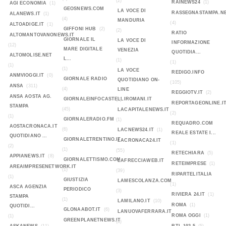
(2)
RAINEWS24
(1)
AGI ECONOMIA
(1)
GEOSNEWS.COM
LA VOCE DI
RASSEGNASTAMPA.N
ALANEWS.IT
(1)
(4)
MANDURIA
(4)
ALTOADIGE.IT
(1)
GIFFONI HUB
(2)
(2)
RATIO
ALTOMANTOVANONEWS.IT
GIORNALE IL
LA VOCE DI
INFORMAZIONE
(12)
MARE DIGITALE
VENEZIA
QUOTIDIA...
ALTOMOLISE.NET
L...
(1)
(1)
(1)
(1)
LA VOCE
REDIGO.INFO
ANMVIOGGI.IT
(0)
GIORNALE RADIO
QUOTIDIANO ON-
(105)
ANSA
(311)
(4)
LINE
REGGIOTV.IT
(2)
ANSA AOSTA AG.
GIORNALEINFOCASTELLIROMANI.IT
(2)
REPORTAGEONLINE.I
STAMPA
(45)
LACAPITALENEWS.IT
(2)
(1)
GIORNALERADIO.FM
(1)
REQUADRO.COM
AOSTACRONACA.IT
(6)
LACNEWS24.IT
(1)
REALE ESTATE I...
QUOTIDIANO ...
GIORNALETRENTINO.IT
LACRONACA24.IT
(1)
(2)
(1)
(55)
RETECHIARA
(5)
APPIANEWS.IT
(8)
GIORNALETTISMO.COM
LAFRECCIAWEB.IT
RETEIMPRESE
(1)
AREAIMPRESENETWORK.IT
(1)
(39)
RIPARTELITALIA
(1)
GIUSTIZIA
LAMESCOLANZA.COM
(1)
ASCA AGENZIA
PERIODICO
(3)
RIVIERA 24.IT
(1)
STAMPA
(1)
LAMILANO.IT
(10)
ROMA
(1)
QUOTIDI...
GLONAABOT.IT
(6)
LANUOVAFERRARA.IT
ROMA OGGI
(1)
(1)
GREENPLANETNEWS.IT
(8)