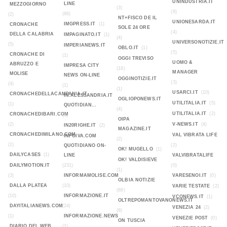
UNINDUSTRIA.IT
LINE
MEZZOGIORNO
(3)
(8)
(88)
(2)
NT+FISCO DE IL
UNIONESARDA.IT
IMGPRESS.IT
(1)
CRONACHE
SOLE 24 ORE
(4)
DELLA CALABRIA
IMPAGINATO.IT
(1)
(4)
UNIVERSONOTIZIE.IT
(5)
IMPERIANEWS.IT
OBLO.IT
(1)
(5)
CRONACHE DI
(1)
OGGI TREVISO
UOMO &
ABRUZZO E
IMPRESA CITY
(18)
MANAGER
MOLISE
NEWS ON-LINE
OGGINOTIZIE.IT
(3)
(4)
(1)
(1)
USARCI.IT
(10)
CRONACHEDELLACAMPANIA.IT
IN.ALESSANDRIA.IT
OGLIOPONEWS.IT
UTILITALIA.IT
(5)
(1)
QUOTIDIAN...
(4)
UTILITALIA.IT
(2)
CRONACHEDIBARI.COM
(1)
OIPA
(2)
V-NEWS.IT
(4)
IN20RIGHE.IT
(2)
MAGAZINE.IT
CRONACHEDIMILANO.COM
VAL VIBRATA LIFE
INFOIVA.COM
(2)
(1)
(2)
QUOTIDIANO ON-
OK! MUGELLO
(1)
DAILYCASES
(1)
LINE
VALVIBRATALIFE
OK! VALDISIEVE
DAILYMOTION.IT
(231)
(0)
(1)
(3)
INFORMAMOLISE.COM
VARESENOI.IT
(0)
OLBIA NOTIZIE
DALLA PLATEA
(10)
VARIE TESTATE
(2)
(88)
(10)
INFORMAZIONE.IT
VCONEWS.IT
(1)
OLTREPOMANTOVANONEWS.IT
DAYITALIANEWS.COM
(24)
VENEZIA 24
(2)
(8)
(1)
INFORMAZIONE.NEWS
VENEZIE POST
(0)
ON TUSCIA
DIARIO DEL WEB
(1)