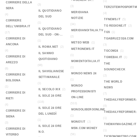
- AGENZIA ST...
(1)
CORRIERE DELLA
(3)
(3)
TERZOTEMPOSPORTMA
SERA
IL QUOTIDIANO
MERIDIANA
(4)
(4)
DEL SUD
NOTIZIE
TFNEWS.IT
(5)
CORRIERE
(1)
(34)
TG REGIONE.IT
(2)
DELL’UMBRIA.IT
IL QUOTIDIANO
MERIDIANOITALIA.TV
TG5
(1)
(17)
DEL SUD - ON-...
(2)
CORRIERE DI
TGABRUZZO24.COM
(1)
METEO WEB
(1)
ANCONA
(3)
IL ROMA.NET
(2)
METRONEWS.IT
(4)
TGCOM24
(1)
IL SANNIO
(1)
CORRIERE DI
TGWEBAI.IT
(1)
QUOTIDIANO
MOMENTOITALIA.IT
AREZZO
THE
(98)
(1)
(6)
SOUNDCHECK
IL SAVIGLIANESE
MONDO NEWS 24
CORRIERE DI
(2)
SETTIMANALE
(1)
BOLOGNA
THE WORLD
(1)
MONDO
(1)
NEWS
IL SECOLO XIX
(2)
PROFESSIONISTI
CORRIERE DI
(7)
IL SOLE 24 ORE
ON-LINE
RIETI
THEDAILYREFORMER
(116)
(533)
(4)
(0)
IL SOLE 24 ORE
MONDOLIBEROONLINE
CORRIERE DI
THEDAILYREFORMER
DEL LUNEDÌ
(1)
SIENA
(1)
(1)
MONEY.IT
(2)
(3)
THEWAYMAGAZINE.IT
IL SOLE 24 ORE
MSN.COM MONEY
CORRIERE DI
(1)
N.O.
(58)
VITERBO
TICRONOMETRO.COM