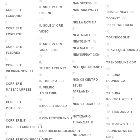
(3)
NANOPRESS
(1)
(2)
(1)
IL SOLE 24 ORE
CORRIERE
NARDONEWS24.IT
TISCALI NEWS
(6)
ON-LINE
ECONOMIA
(4)
TODAY.IT
(55)
(13)
(1)
NELLA NOTIZIA
TOP NEWS ITALIA
IL SOLE 24 ORE
CORRIERE
(1)
(1)
VIDEO
EMPOLESE
NEW SICILY
(1)
TORINOOGGI.IT
(1)
(4)
NEWS110.IT
(3)
(1)
IL SOLE 24 ORE
CORRIERE
NEWS24.IT
(1)
VIDEO - STRE...
TRAVELQUOTIDIANO.
FLEGREO
NEWSUPDAY.COM
(2)
(1)
(3)
(1)
IL
TRENDONLINE.COM
CORRIERE
NEXTQUOTIDIANO.IT
SUSSIDIARIO.NET
(10)
INFORMAZIONE.IT
(1)
(2)
TRIBUNA
(2)
NOMOS CENTRO
IL TIRRENO
(10)
ECONOMICA
CORRIERE
STUDI
(1)
IL VELINO
MASSACARRESE
PARLAMEN...
AG.STAMPA
TRIBUNA
(2)
(1)
POLITICA WEB.IT
(6)
CORRIERE
NONSOLOCALCIO
(2)
ILBOLLETTINO.EU
PISTOIESE
(23)
TRISTEMONDO.IT
(6)
(5)
NOTIZIARIO
(4)
ILCENTROTIRRENO.IT
CORRIERE.IT
(1)
FINANZIARIO
TRUE-NEWS.IT
(1)
(9)
CORRIEREADRIATICO.IT
(0)
ILCORRIEREDIBOLOGNA.IT
TUONO NEWS ON-
(2)
NOTIZIARIO
LINE
(2)
CORRIERECOMUNICAZIONE.IT