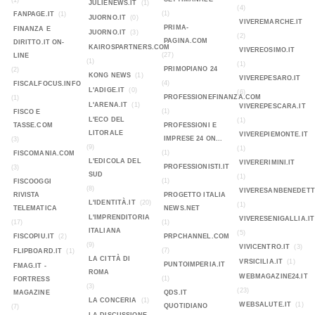
(1)
JULIENEWS.IT
(1)
(4)
(1)
FANPAGE.IT
(1)
JUORNO.IT
(0)
VIVEREMARCHE.IT
PRIMA-
FINANZA E
JUORNO.IT
(3)
(2)
PAGINA.COM
DIRITTO.IT ON-
KAIROSPARTNERS.COM
VIVEREOSIMO.IT
(27)
LINE
(1)
(1)
PRIMOPIANO 24
(2)
KONG NEWS
(1)
VIVEREPESARO.IT
(4)
FISCALFOCUS.INFO
L'ADIGE.IT
(0)
(6)
PROFESSIONEFINANZA.COM
(1)
L'ARENA.IT
(1)
VIVEREPESCARA.IT
(1)
FISCO E
L'ECO DEL
(1)
TASSE.COM
PROFESSIONI E
LITORALE
VIVEREPIEMONTE.IT
IMPRESE 24 ON...
(3)
(9)
(1)
(1)
FISCOMANIA.COM
L'EDICOLA DEL
VIVERERIMINI.IT
PROFESSIONISTI.IT
(3)
SUD
(1)
(1)
FISCOOGGI
(8)
VIVERESANBENEDETT
RIVISTA
PROGETTO ITALIA
L'IDENTITÀ.IT
(20)
(1)
TELEMATICA
NEWS.NET
L'IMPRENDITORIA
VIVERESENIGALLIA.IT
(17)
(1)
ITALIANA
(5)
FISCOPIU.IT
(2)
PRPCHANNEL.COM
(9)
VIVICENTRO.IT
(3)
(7)
FLIPBOARD.IT
(1)
LA CITTÀ DI
VRSICILIA.IT
(1)
PUNTOIMPERIA.IT
FMAG.IT -
ROMA
WEBMAGAZINE24.IT
(1)
FORTRESS
(3)
(23)
MAGAZINE
QDS.IT
LA CONCERIA
(1)
WEBSALUTE.IT
(1)
QUOTIDIANO
(7)