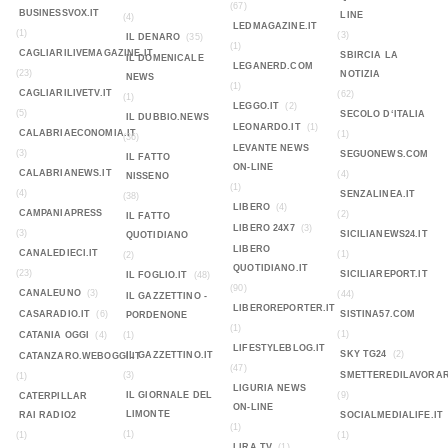
(67)
BUSINESSVOX.IT
LINE
(4)
LEDMAGAZINE.IT
(1)
(3)
IL DENARO
(35)
(1)
CAGLIARILIVEMAGAZINE.IT
SBIRCIA LA
IL DOMENICALE
LEGANERD.COM
(23)
NOTIZIA
NEWS
(1)
CAGLIARILIVETV.IT
(62)
(1)
LEGGO.IT
(2)
(5)
SECOLO D‘ITALIA
IL DUBBIO.NEWS
LEONARDO.IT
(1)
CALABRIAECONOMIA.IT
(1)
(36)
LEVANTE NEWS
(3)
SEGUONEWS.COM
IL FATTO
ON-LINE
CALABRIANEWS.IT
(4)
NISSENO
(1)
(4)
SENZALINEA.IT
(38)
LIBERO
(4)
CAMPANIAPRESS
(2)
IL FATTO
LIBERO 24X7
(3)
(3)
SICILIANEWS24.IT
QUOTIDIANO
LIBERO
CANALEDIECI.IT
(1)
(2)
QUOTIDIANO.IT
(23)
SICILIAREPORT.IT
IL FOGLIO.IT
(48)
(90)
CANALEUNO
(3)
(44)
IL GAZZETTINO -
LIBEROREPORTER.IT
CASARADIO.IT
(6)
SISTINA57.COM
PORDENONE
(1)
(1)
CATANIA OGGI
(4)
(1)
LIFESTYLEBLOG.IT
SKY TG24
(2)
IL GAZZETTINO.IT
CATANZARO.WEBOGGI.IT
(47)
(3)
SMETTEREDILAVORAR
(1)
LIGURIA NEWS
IL GIORNALE DEL
(9)
CATERPILLAR
ON-LINE
LIMONTE
RAI RADIO2
SOCIALMEDIALIFE.IT
(1)
(1)
(1)
(1)
LIRA TV
(1)