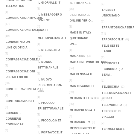
COMMERCIALISTA
IL GIORNALE.IT
SETTIMANALE
(1)
TELEMATICO
(3)
(76)
TAG24 BY
(1)
IL MESSAGGERO
L’EDITORIALE
UNICUSANO
COMUNICATISTAMPA.ORG
ON-LINE
ONLINE PERIO...
(1)
(47)
(5)
(1)
TARANTOBUONASERA
COMUNICAZIONEITALIANA.IT
IL
MADE IN ITALY
(21)
(10)
METROPOLITANO.IT
QUOTIDIANO
TARGATOCN.IT
(0)
CONDOMINIO ON-
(1)
ON...
TELE SETTE
LINE QUOTIDIA...
IL MILLIMETRO
(1)
LAGHI
(2)
(22)
MAGAZINE
(3)
(2)
CONFASSACIAZIONI.EU
IL MONDO
MAGAZINE.WINDTRE.COM
TELEBORSA
(1)
SETTIMANALE
(34)
ECONOMIA (LA
CONFASSOCIAZIONI
(3)
MALPENSA24.IT
STAM...
PORTALE/BLOG
IL NUOVO
(1)
(1)
(30)
RIFORMISTA ON-
MANTOVAUNO.IT
TELEISCHIA
(1)
CONFEDERAZIONEAEPI.IT
LINE
(89)
TELEROMAGNA24.IT
(1)
(1)
MEDIAINTELLIGENCE.CLOUD
(1)
CONTROCAMPUS.IT
IL PICCOLO
(36)
TELEVOMERO
(1)
(2)
TRISETTIMANALE
MEDIAPRESS24.IT
TENDENZE DI
CORCOM -
(1)
(6)
VIAGGIO
CORRIERE
IL PICCOLO.NET
MEDIASUD.TV
(2)
(2)
COMUNICAZ...
(1)
MERCURPRESS.IT
TERMOLI NEWS
(3)
IL PORTAVOCE.IT