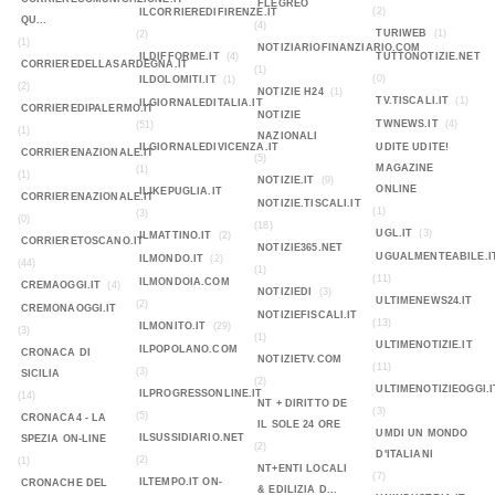
FLEGREO
(2)
ILCORRIEREDIFIRENZE.IT
QU...
(4)
TURIWEB
(1)
(2)
(1)
NOTIZIARIOFINANZIARIO.COM
ILDIFFORME.IT
(4)
TUTTONOTIZIE.NET
CORRIEREDELLASARDEGNA.IT
(1)
(0)
ILDOLOMITI.IT
(1)
(2)
NOTIZIE H24
(1)
TV.TISCALI.IT
(1)
ILGIORNALEDITALIA.IT
CORRIEREDIPALERMO.IT
NOTIZIE
TWNEWS.IT
(4)
(51)
(1)
NAZIONALI
ILGIORNALEDIVICENZA.IT
UDITE UDITE!
CORRIERENAZIONALE.IT
(5)
MAGAZINE
(1)
(1)
NOTIZIE.IT
(9)
ONLINE
ILIKEPUGLIA.IT
CORRIERENAZIONALE.IT
NOTIZIE.TISCALI.IT
(1)
(3)
(0)
(18)
UGL.IT
(3)
ILMATTINO.IT
(2)
CORRIERETOSCANO.IT
NOTIZIE365.NET
UGUALMENTEABILE.I
ILMONDO.IT
(2)
(44)
(1)
(11)
ILMONDOIA.COM
CREMAOGGI.IT
(4)
NOTIZIEDI
(3)
ULTIMENEWS24.IT
(2)
CREMONAOGGI.IT
NOTIZIEFISCALI.IT
(13)
ILMONITO.IT
(29)
(3)
(1)
ULTIMENOTIZIE.IT
ILPOPOLANO.COM
CRONACA DI
NOTIZIETV.COM
(11)
(3)
SICILIA
(2)
ULTIMENOTIZIEOGGI.I
ILPROGRESSONLINE.IT
(14)
NT + DIRITTO DE
(3)
(5)
CRONACA4 - LA
IL SOLE 24 ORE
UMDI UN MONDO
ILSUSSIDIARIO.NET
SPEZIA ON-LINE
(2)
D'ITALIANI
(2)
(1)
NT+ENTI LOCALI
(7)
ILTEMPO.IT ON-
CRONACHE DEL
& EDILIZIA D...