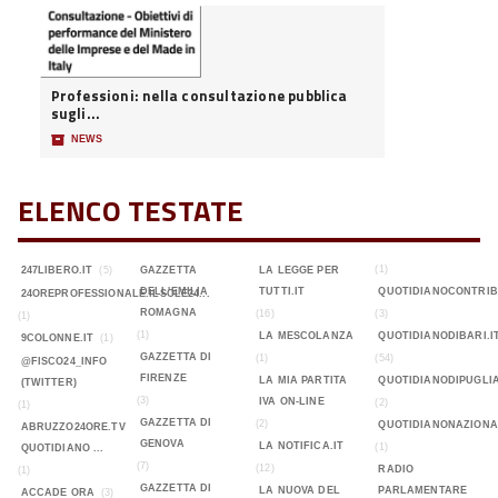
Professioni: nella consultazione pubblica
sugli...
📦
NEWS
ELENCO TESTATE
(1)
247LIBERO.IT
(5)
GAZZETTA
LA LEGGE PER
DELL'EMILIA
TUTTI.IT
QUOTIDIANOCONTRIB
24OREPROFESSIONALE.ILSOLE24...
ROMAGNA
(16)
(3)
(1)
(1)
LA MESCOLANZA
QUOTIDIANODIBARI.I
9COLONNE.IT
(1)
GAZZETTA DI
(1)
(54)
@FISCO24_INFO
FIRENZE
LA MIA PARTITA
QUOTIDIANODIPUGLIA
(TWITTER)
(3)
IVA ON-LINE
(2)
(1)
GAZZETTA DI
(2)
QUOTIDIANONAZIONA
ABRUZZO24ORE.TV
GENOVA
LA NOTIFICA.IT
(1)
QUOTIDIANO ...
(7)
(12)
RADIO
(1)
GAZZETTA DI
LA NUOVA DEL
PARLAMENTARE
ACCADE ORA
(3)