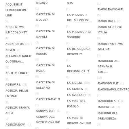
MILANO
SUD
(1)
ACQUESE.IT
(1)
(1)
RADIO RADICALE
PERIODICO ON-
GAZZETTA DI
LA PROVINCIA
(5)
LINE
MODENA
DEL SULCIS IGL...
RADIO RAI 1
(4)
(5)
(8)
(1)
ACQUI NEWS
RADIO STUDIO90
GAZZETTA DI
LA PROVINCIA DI
ILPICCOLO.NET
ITALIA
NAPOLI
SONDRIO
(4)
(3)
(2)
(1)
ADNKRONOS
(207)
RADIO TNS NEWS
GAZZETTA DI
LA REPUBBLICA
ON-LINE
ADVFN
(2)
REGGIO
GENOVA.IT
(1)
AFFARIITALIANI.IT
(8)
(1)
RADIOCOR AG.
QUOTIDIAN...
GAZZETTA DI
LA
STAMPA IL
(71)
ROMA
REPUBBLICA.IT
SOLE...
AG. IL VELINO.IT
(6)
(6)
(18)
(1)
GAZZETTA DI
LA SICILIA
(108)
RADIOGOLD.IT
(1)
AGENPARL
(31)
SALERNO
LA STAMPA
(6)
RADIONAPOLICENTR
AGENZIA DELLE
(8)
LA SVOLTA.IT
(5)
(7)
ENTRATE
GAZZETTAMATIN
LA VOCE DEL
RADIOROMA.IT
(2)
(1)
(1)
POPOLO
RAGGIX.EU
(16)
AGENZIA STAMPA
GENOVA 24.IT
(1)
(1)
AREA
RAGIONIERI &
GENOVA OGGI
LA VOCE DI
PREVIDENZA
(1)
NOTIZIE ON-LINE
GENOVA ON-LINE
(3)
AGENZIANOVA
(1)
(2)