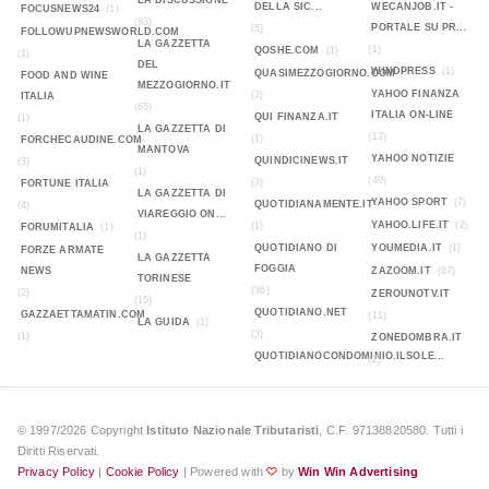
LA DISCUSSIONE
DELLA SIC...
WECANJOB.IT -
FOCUSNEWS24
(1)
(93)
PORTALE SU PR...
(5)
FOLLOWUPNEWSWORLD.COM
LA GAZZETTA
(1)
QOSHE.COM
(1)
(1)
DEL
WINDPRESS
(1)
QUASIMEZZOGIORNO.COM
FOOD AND WINE
MEZZOGIORNO.IT
YAHOO FINANZA
(3)
ITALIA
(65)
ITALIA ON-LINE
QUI FINANZA.IT
(1)
LA GAZZETTA DI
(13)
(1)
FORCHECAUDINE.COM
MANTOVA
YAHOO NOTIZIE
QUINDICINEWS.IT
(3)
(1)
(40)
(3)
FORTUNE ITALIA
LA GAZZETTA DI
YAHOO SPORT
(7)
QUOTIDIANAMENTE.IT
(4)
VIAREGGIO ON...
YAHOO.LIFE.IT
(2)
(1)
FORUMITALIA
(1)
(1)
QUOTIDIANO DI
YOUMEDIA.IT
(1)
FORZE ARMATE
LA GAZZETTA
FOGGIA
NEWS
ZAZOOM.IT
(67)
TORINESE
(36)
(2)
ZEROUNOTV.IT
(15)
QUOTIDIANO.NET
GAZZAETTAMATIN.COM
(11)
LA GUIDA
(1)
(3)
(1)
ZONEDOMBRA.IT
QUOTIDIANOCONDOMINIO.ILSOLE...
(2)
© 1997/2026 Copyright
Istituto Nazionale Tributaristi
, C.F. 97138820580. Tutti i
Diritti Riservati.
Privacy Policy
|
Cookie Policy
| Powered with
by
Win Win Advertising
♡