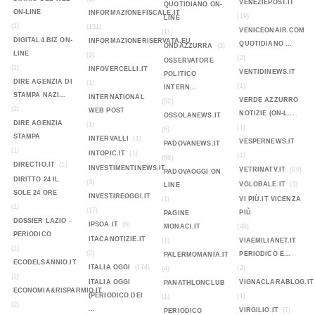
VENEZIEPOST.IT
QUOTIDIANO ON-
ON-LINE
INFORMAZIONEFISCALE.IT
(19)
LINE
(1)
(131)
VENICEONAIR.COM
(1)
DIGITAL4.BIZ ON-
INFORMAZIONERISERVATA.EU
QUOTIDIANO ...
ONDAZZURRA
(3)
LINE
(3)
(2)
OSSERVATORE
(1)
INFOVERCELLI.IT
VENTIDINEWS.IT
POLITICO
DIRE AGENZIA DI
(1)
(1)
INTERN...
STAMPA NAZI...
INTERNATIONAL
VERDE AZZURRO
(52)
(2)
WEB POST
NOTIZIE (ON-L...
OSSOLANEWS.IT
DIRE AGENZIA
(1)
(1)
(5)
STAMPA
INTERVALLI
(1)
VESPERNEWS.IT
PADOVANEWS.IT
(1)
INTOPIC.IT
(1)
(1)
(68)
DIRECTIO.IT
(1)
INVESTIMENTINEWS.IT
VETRINATV.IT
(29)
PADOVAOGGI ON
DIRITTO 24 IL
(3)
VGLOBALE.IT
(3)
LINE
SOLE 24 ORE
INVESTIREOGGI.IT
(1)
VI PIÙ.IT VICENZA
(1)
(17)
PIÙ
PAGINE
DOSSIER LAZIO -
IPSOA.IT
(6)
MONACI.IT
(48)
PERIODICO
ITACANOTIZIE.IT
(1)
VIAEMILIANET.IT
(1)
(2)
PERIODICO E...
PALERMOMANIA.IT
ECODELSANNIO.IT
ITALIA OGGI
(174)
(2)
(4)
(1)
ITALIA OGGI
VIGNACLARABLOG.IT
PANATHLONCLUB
ECONOMIA&RISPARMIO.IT
(PERIODICO DEI
(1)
(1)
(2)
...
VIRGILIO.IT
(7)
PERIODICO