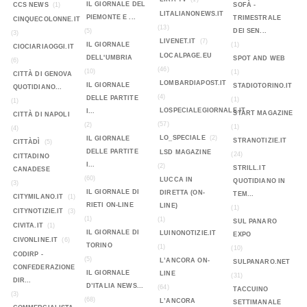
IL GIORNALE DEL
CCS NEWS
(1)
SOFÀ -
LITALIANONEWS.IT
PIEMONTE E ...
TRIMESTRALE
CINQUECOLONNE.IT
(13)
(5)
DEI SEN...
(3)
LIVENET.IT
(7)
IL GIORNALE
(1)
CIOCIARIAOGGI.IT
LOCALPAGE.EU
DELL'UMBRIA
SPOT AND WEB
(6)
(46)
(10)
(1)
CITTÀ DI GENOVA
LOMBARDIAPOST.IT
IL GIORNALE
STADIOTORINO.IT
QUOTIDIANO...
(4)
DELLE PARTITE
(1)
(1)
LOSPECIALEGIORNALE.IT
I...
START MAGAZINE
CITTÀ DI NAPOLI
(57)
(2)
(1)
(4)
LO_SPECIALE
(2)
IL GIORNALE
STRANOTIZIE.IT
CITTÀDÌ
(5)
DELLE PARTITE
LSD MAGAZINE
(24)
CITTADINO
I...
(2)
STRILL.IT
CANADESE
(60)
LUCCA IN
QUOTIDIANO IN
(3)
IL GIORNALE DI
DIRETTA (ON-
TEM...
CITYMILANO.IT
(1)
RIETI ON-LINE
LINE)
(1)
CITYNOTIZIE.IT
(3)
(1)
(1)
SUL PANARO
CIVITA.IT
(1)
IL GIORNALE DI
LUINONOTIZIE.IT
EXPO
CIVONLINE.IT
(6)
TORINO
(1)
(10)
CODIRP -
(5)
L’ANCORA ON-
SULPANARO.NET
CONFEDERAZIONE
IL GIORNALE
LINE
(31)
DIR...
D’ITALIA NEWS...
(64)
TACCUINO
(3)
(68)
L’ANCORA
SETTIMANALE