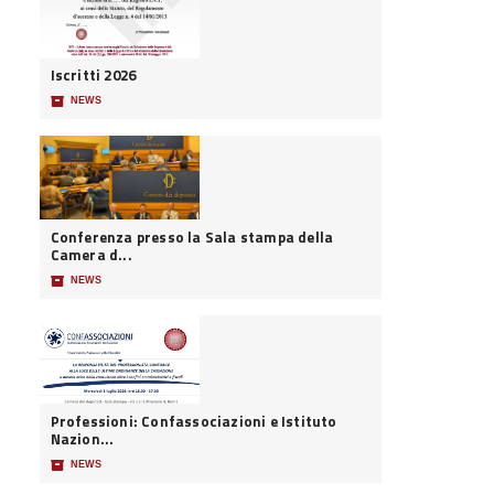
Iscritti 2026
📦
NEWS
Conferenza presso la Sala stampa della
Camera d...
📦
NEWS
Professioni: Confassociazioni e Istituto
Nazion...
📦
NEWS