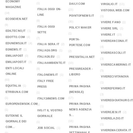
ECONOMY
(1)
DAILY.COM
VIRGILIO.IT
(13)
MAGAZINE
ITALIA OGGI ON-
(23)
VISTOSULWEB.COM
(14)
LINE
POINTOFNEWS.IT
(0)
ECOSEVEN.NET
(8)
(30)
VIVERE FANO
(1)
(9)
ITALIA OGGI
POLICY MAKER
VIVERE SRL
(1)
EDILTECNO,IT
(1)
SETTE
(1)
VIVERE.IT
(23)
EDOTTO.COM
(4)
(7)
PORTA-
VIVEREANCONA.IT
EDUNEWS24.IT
(4)
ITALIA SERA.IT
(2)
PORTESE.COM
(4)
EGNEWS.IT
(1)
ITALIA24.ORG
(1)
(2)
VIVEREASCOLI.IT
EMILIAPOST
(0)
ITALIA26.EU
(1)
PRESSITALIA.NET
(3)
EMILIAPOST.IT
(3)
ITALIAAMBIENTE.IT
(10)
VIVERECAMERINO.IT
ENTI LOCALI
(9)
PRESSREADER -
(5)
ONLINE
LIBERO
ITALONEWS.IT
(1)
VIVERECIVITANOVA
(93)
(2)
ITALY FREE
(1)
EQUITALIA
(1)
PRIMA PAGINA
PRESS
VIVEREFERMO.IT
ETRIBUNA.COM
(MENSILE)
(1)
(3)
(1)
(17)
ITALY24NEWS.COM
VIVEREGIOIATAURO.I
EUROPENEWSOK.COM
PRIMA PAGINA
(1)
(1)
NEWS AGENZIA
(1)
IVG.IT IL VOSTRO
VIVEREJESI.IT
(2)
S...
EUTEKNE IL
GIORNALE
VIVERELAZIO.IT
(16)
GIORNALE DEI
(1)
(1)
COM...
PRIMA PAGINA
JOB SOCIAL
(1)
VIVEREMACERATA.IT
SETTIMANALE