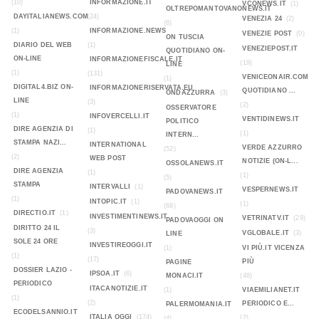
(10)
INFORMAZIONE.IT
VCONEWS.IT
(1)
OLTREPOMANTOVANONEWS.IT
DAYITALIANEWS.COM
(24)
VENEZIA 24
(2)
(8)
(1)
INFORMAZIONE.NEWS
VENEZIE POST
(0)
ON TUSCIA
DIARIO DEL WEB
(1)
VENEZIEPOST.IT
QUOTIDIANO ON-
ON-LINE
INFORMAZIONEFISCALE.IT
(19)
LINE
(1)
(131)
VENICEONAIR.COM
(1)
DIGITAL4.BIZ ON-
INFORMAZIONERISERVATA.EU
QUOTIDIANO ...
ONDAZZURRA
(3)
LINE
(3)
(2)
OSSERVATORE
(1)
INFOVERCELLI.IT
VENTIDINEWS.IT
POLITICO
DIRE AGENZIA DI
(1)
(1)
INTERN...
STAMPA NAZI...
INTERNATIONAL
VERDE AZZURRO
(52)
(2)
WEB POST
NOTIZIE (ON-L...
OSSOLANEWS.IT
DIRE AGENZIA
(1)
(1)
(5)
STAMPA
INTERVALLI
(1)
VESPERNEWS.IT
PADOVANEWS.IT
(1)
INTOPIC.IT
(1)
(1)
(68)
DIRECTIO.IT
(1)
INVESTIMENTINEWS.IT
VETRINATV.IT
(29)
PADOVAOGGI ON
DIRITTO 24 IL
(3)
VGLOBALE.IT
(3)
LINE
SOLE 24 ORE
INVESTIREOGGI.IT
(1)
VI PIÙ.IT VICENZA
(1)
(17)
PIÙ
PAGINE
DOSSIER LAZIO -
IPSOA.IT
(6)
MONACI.IT
(48)
PERIODICO
ITACANOTIZIE.IT
(1)
VIAEMILIANET.IT
(1)
(2)
PERIODICO E...
PALERMOMANIA.IT
ECODELSANNIO.IT
ITALIA OGGI
(174)
(2)
(4)