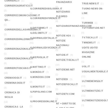
CORRIERE.IT
(1)
FINANZIARIO
TRUE-NEWS.IT
(1)
(9)
CORRIEREADRIATICO.IT
(0)
ILCORRIEREDIBOLOGNA.IT
TUONO NEWS ON-
(2)
NOTIZIARIO
LINE
(2)
CORRIERECOMUNICAZIONE.IT
FLEGREO
(2)
ILCORRIEREDIFIRENZE.IT
QU...
(4)
TURIWEB
(1)
(2)
(1)
NOTIZIARIOFINANZIARIO.COM
ILDIFFORME.IT
(4)
TUTTONOTIZIE.NET
CORRIEREDELLASARDEGNA.IT
(1)
(0)
ILDOLOMITI.IT
(1)
(2)
NOTIZIE H24
(1)
TV.TISCALI.IT
(1)
ILGIORNALEDITALIA.IT
CORRIEREDIPALERMO.IT
NOTIZIE
TWNEWS.IT
(4)
(51)
(1)
NAZIONALI
ILGIORNALEDIVICENZA.IT
UDITE UDITE!
CORRIERENAZIONALE.IT
(5)
MAGAZINE
(1)
(1)
NOTIZIE.IT
(9)
ONLINE
ILIKEPUGLIA.IT
CORRIERENAZIONALE.IT
NOTIZIE.TISCALI.IT
(1)
(3)
(0)
(18)
UGL.IT
(3)
ILMATTINO.IT
(2)
CORRIERETOSCANO.IT
NOTIZIE365.NET
UGUALMENTEABILE.I
ILMONDO.IT
(2)
(44)
(1)
(11)
ILMONDOIA.COM
CREMAOGGI.IT
(4)
NOTIZIEDI
(3)
ULTIMENEWS24.IT
(2)
CREMONAOGGI.IT
NOTIZIEFISCALI.IT
(13)
ILMONITO.IT
(29)
(3)
(1)
ULTIMENOTIZIE.IT
ILPOPOLANO.COM
CRONACA DI
NOTIZIETV.COM
(11)
(3)
SICILIA
(2)
ULTIMENOTIZIEOGGI.I
ILPROGRESSONLINE.IT
(14)
NT + DIRITTO DE
(3)
(5)
CRONACA4 - LA