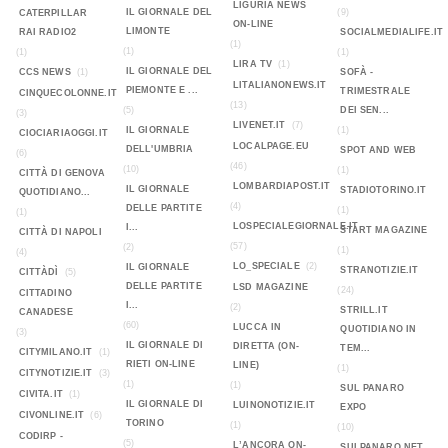
LIGURIA NEWS
IL GIORNALE DEL
(9)
CATERPILLAR
ON-LINE
LIMONTE
RAI RADIO2
SOCIALMEDIALIFE.IT
(1)
(1)
(1)
(1)
LIRA TV
(1)
IL GIORNALE DEL
CCS NEWS
(1)
SOFÀ -
LITALIANONEWS.IT
PIEMONTE E ...
TRIMESTRALE
CINQUECOLONNE.IT
(13)
(5)
DEI SEN...
(3)
LIVENET.IT
(7)
IL GIORNALE
(1)
CIOCIARIAOGGI.IT
LOCALPAGE.EU
DELL'UMBRIA
SPOT AND WEB
(6)
(46)
(10)
(1)
CITTÀ DI GENOVA
LOMBARDIAPOST.IT
IL GIORNALE
STADIOTORINO.IT
QUOTIDIANO...
(4)
DELLE PARTITE
(1)
(1)
LOSPECIALEGIORNALE.IT
I...
START MAGAZINE
CITTÀ DI NAPOLI
(57)
(2)
(1)
(4)
LO_SPECIALE
(2)
IL GIORNALE
STRANOTIZIE.IT
CITTÀDÌ
(5)
DELLE PARTITE
LSD MAGAZINE
(24)
CITTADINO
I...
(2)
STRILL.IT
CANADESE
(60)
LUCCA IN
QUOTIDIANO IN
(3)
IL GIORNALE DI
DIRETTA (ON-
TEM...
CITYMILANO.IT
(1)
RIETI ON-LINE
LINE)
(1)
CITYNOTIZIE.IT
(3)
(1)
(1)
SUL PANARO
CIVITA.IT
(1)
IL GIORNALE DI
LUINONOTIZIE.IT
EXPO
CIVONLINE.IT
(6)
TORINO
(1)
(10)
CODIRP -
(5)
L’ANCORA ON-
SULPANARO.NET