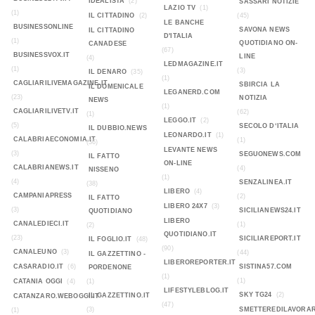
IDEALISTA
(2)
SASSARI NOTIZIE
LAZIO TV
(1)
(1)
IL CITTADINO
(2)
(45)
LE BANCHE
BUSINESSONLINE
SAVONA NEWS
IL CITTADINO
D'ITALIA
(1)
QUOTIDIANO ON-
CANADESE
(67)
BUSINESSVOX.IT
LINE
(4)
LEDMAGAZINE.IT
(1)
(3)
IL DENARO
(35)
(1)
CAGLIARILIVEMAGAZINE.IT
SBIRCIA LA
IL DOMENICALE
LEGANERD.COM
(23)
NOTIZIA
NEWS
(1)
CAGLIARILIVETV.IT
(62)
(1)
LEGGO.IT
(2)
(5)
SECOLO D‘ITALIA
IL DUBBIO.NEWS
LEONARDO.IT
(1)
CALABRIAECONOMIA.IT
(1)
(36)
LEVANTE NEWS
(3)
SEGUONEWS.COM
IL FATTO
ON-LINE
CALABRIANEWS.IT
(4)
NISSENO
(1)
(4)
SENZALINEA.IT
(38)
LIBERO
(4)
CAMPANIAPRESS
(2)
IL FATTO
LIBERO 24X7
(3)
(3)
SICILIANEWS24.IT
QUOTIDIANO
LIBERO
CANALEDIECI.IT
(1)
(2)
QUOTIDIANO.IT
(23)
SICILIAREPORT.IT
IL FOGLIO.IT
(48)
(90)
CANALEUNO
(3)
(44)
IL GAZZETTINO -
LIBEROREPORTER.IT
CASARADIO.IT
(6)
SISTINA57.COM
PORDENONE
(1)
(1)
CATANIA OGGI
(4)
(1)
LIFESTYLEBLOG.IT
SKY TG24
(2)
IL GAZZETTINO.IT
CATANZARO.WEBOGGI.IT
(47)
(3)
SMETTEREDILAVORAR
(1)