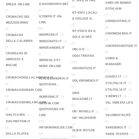
IL SOLE 24 ORE
UMDI UN MONDO
ILSUSSIDIARIO.NET
SPEZIA ON-LINE
(2)
D'ITALIANI
(2)
(1)
NT+ENTI LOCALI
(7)
ILTEMPO.IT ON-
CRONACHE DEL
& EDILIZIA D...
UNINDUSTRIA.IT
LINE
MEZZOGIORNO
(3)
(8)
(88)
(2)
NT+FISCO DE IL
UNIONESARDA.IT
IMGPRESS.IT
(1)
CRONACHE
SOLE 24 ORE
(4)
DELLA CALABRIA
IMPAGINATO.IT
(1)
(4)
UNIVERSONOTIZIE.IT
(5)
IMPERIANEWS.IT
OBLO.IT
(1)
(5)
CRONACHE DI
(1)
OGGI TREVISO
UOMO &
ABRUZZO E
IMPRESA CITY
(18)
MANAGER
MOLISE
NEWS ON-LINE
OGGINOTIZIE.IT
(3)
(4)
(1)
(1)
USARCI.IT
(10)
CRONACHEDELLACAMPANIA.IT
IN.ALESSANDRIA.IT
OGLIOPONEWS.IT
UTILITALIA.IT
(5)
(1)
QUOTIDIAN...
(4)
UTILITALIA.IT
(2)
CRONACHEDIBARI.COM
(1)
OIPA
(2)
V-NEWS.IT
(4)
IN20RIGHE.IT
(2)
MAGAZINE.IT
CRONACHEDIMILANO.COM
VAL VIBRATA LIFE
INFOIVA.COM
(2)
(1)
(2)
QUOTIDIANO ON-
OK! MUGELLO
(1)
DAILYCASES
(1)
LINE
VALVIBRATALIFE
OK! VALDISIEVE
DAILYMOTION.IT
(231)
(0)
(1)
(3)
INFORMAMOLISE.COM
VARESENOI.IT
(0)
OLBIA NOTIZIE
DALLA PLATEA
(10)
VARIE TESTATE
(2)
(88)