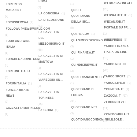
ROMA
WEBMAGAZINE24.IT
(1)
FORTRESS
(3)
(23)
MAGAZINE
QDS.IT
LA CONCERIA
(1)
WEBSALUTE.IT
(1)
QUOTIDIANO
(7)
LA DISCUSSIONE
DELLA SIC...
WECANJOB.IT -
FOCUSNEWS24
(1)
(93)
PORTALE SU PR...
(5)
FOLLOWUPNEWSWORLD.COM
LA GAZZETTA
(1)
QOSHE.COM
(1)
(1)
DEL
WINDPRESS
(1)
QUASIMEZZOGIORNO.COM
FOOD AND WINE
MEZZOGIORNO.IT
YAHOO FINANZA
(3)
ITALIA
(65)
ITALIA ON-LINE
QUI FINANZA.IT
(1)
LA GAZZETTA DI
(13)
(1)
FORCHECAUDINE.COM
MANTOVA
YAHOO NOTIZIE
QUINDICINEWS.IT
(3)
(1)
(40)
(3)
FORTUNE ITALIA
LA GAZZETTA DI
YAHOO SPORT
(7)
QUOTIDIANAMENTE.IT
(4)
VIAREGGIO ON...
YAHOO.LIFE.IT
(2)
(1)
FORUMITALIA
(1)
(1)
QUOTIDIANO DI
YOUMEDIA.IT
(1)
FORZE ARMATE
LA GAZZETTA
FOGGIA
NEWS
ZAZOOM.IT
(67)
TORINESE
(36)
(2)
ZEROUNOTV.IT
(15)
QUOTIDIANO.NET
GAZZAETTAMATIN.COM
(11)
LA GUIDA
(1)
(3)
(1)
ZONEDOMBRA.IT
QUOTIDIANOCONDOMINIO.ILSOLE...
(2)