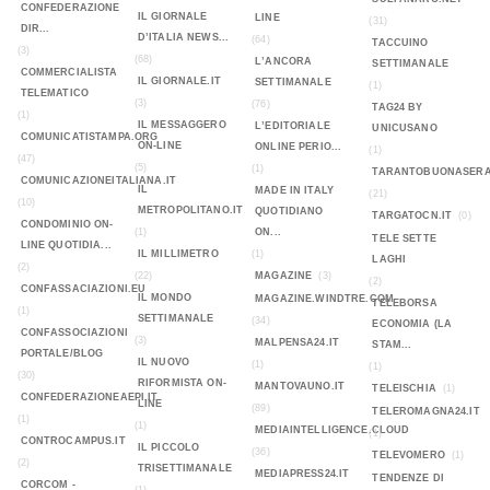
CONFEDERAZIONE
IL GIORNALE
LINE
(31)
DIR...
D’ITALIA NEWS...
(64)
TACCUINO
(3)
(68)
L’ANCORA
SETTIMANALE
COMMERCIALISTA
IL GIORNALE.IT
SETTIMANALE
(1)
TELEMATICO
(3)
(76)
TAG24 BY
(1)
IL MESSAGGERO
L’EDITORIALE
UNICUSANO
COMUNICATISTAMPA.ORG
ON-LINE
ONLINE PERIO...
(1)
(47)
(5)
(1)
TARANTOBUONASERA
COMUNICAZIONEITALIANA.IT
IL
MADE IN ITALY
(21)
(10)
METROPOLITANO.IT
QUOTIDIANO
TARGATOCN.IT
(0)
CONDOMINIO ON-
(1)
ON...
TELE SETTE
LINE QUOTIDIA...
IL MILLIMETRO
(1)
LAGHI
(2)
(22)
MAGAZINE
(3)
(2)
CONFASSACIAZIONI.EU
IL MONDO
MAGAZINE.WINDTRE.COM
TELEBORSA
(1)
SETTIMANALE
(34)
ECONOMIA (LA
CONFASSOCIAZIONI
(3)
MALPENSA24.IT
STAM...
PORTALE/BLOG
IL NUOVO
(1)
(1)
(30)
RIFORMISTA ON-
MANTOVAUNO.IT
TELEISCHIA
(1)
CONFEDERAZIONEAEPI.IT
LINE
(89)
TELEROMAGNA24.IT
(1)
(1)
MEDIAINTELLIGENCE.CLOUD
(1)
CONTROCAMPUS.IT
IL PICCOLO
(36)
TELEVOMERO
(1)
(2)
TRISETTIMANALE
MEDIAPRESS24.IT
TENDENZE DI
CORCOM -