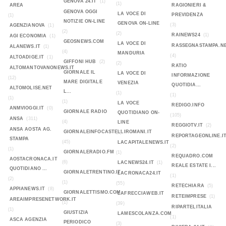
GENOVA 24.IT
(1)
(1)
AREA
RAGIONIERI &
GENOVA OGGI
LA VOCE DI
PREVIDENZA
(1)
NOTIZIE ON-LINE
GENOVA ON-LINE
(3)
AGENZIANOVA
(1)
(2)
(2)
RAINEWS24
(1)
AGI ECONOMIA
(1)
GEOSNEWS.COM
LA VOCE DI
RASSEGNASTAMPA.N
ALANEWS.IT
(1)
(4)
MANDURIA
(4)
ALTOADIGE.IT
(1)
GIFFONI HUB
(2)
(2)
RATIO
ALTOMANTOVANONEWS.IT
GIORNALE IL
LA VOCE DI
INFORMAZIONE
(12)
MARE DIGITALE
VENEZIA
QUOTIDIA...
ALTOMOLISE.NET
L...
(1)
(1)
(1)
(1)
LA VOCE
REDIGO.INFO
ANMVIOGGI.IT
(0)
GIORNALE RADIO
QUOTIDIANO ON-
(105)
ANSA
(311)
(4)
LINE
REGGIOTV.IT
(2)
ANSA AOSTA AG.
GIORNALEINFOCASTELLIROMANI.IT
(2)
REPORTAGEONLINE.I
STAMPA
(45)
LACAPITALENEWS.IT
(2)
(1)
GIORNALERADIO.FM
(1)
REQUADRO.COM
AOSTACRONACA.IT
(6)
LACNEWS24.IT
(1)
REALE ESTATE I...
QUOTIDIANO ...
GIORNALETRENTINO.IT
LACRONACA24.IT
(1)
(2)
(1)
(55)
RETECHIARA
(5)
APPIANEWS.IT
(8)
GIORNALETTISMO.COM
LAFRECCIAWEB.IT
RETEIMPRESE
(1)
AREAIMPRESENETWORK.IT
(1)
(39)
RIPARTELITALIA
(1)
GIUSTIZIA
LAMESCOLANZA.COM
(1)
ASCA AGENZIA
PERIODICO
(3)