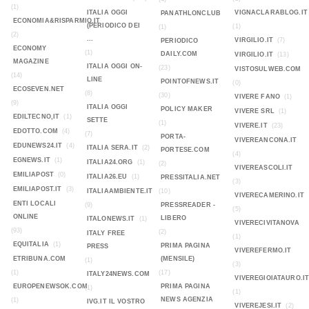
(1)
ITALIA OGGI
VIGNACLARABLOG.IT
PANATHLONCLUB
ECONOMIA&RISPARMIO.IT
(PERIODICO DEI
(1)
(1)
(2)
...
VIRGILIO.IT
(7)
PERIODICO
ECONOMY
(1)
DAILY.COM
VIRGILIO.IT
(13)
MAGAZINE
ITALIA OGGI ON-
(23)
VISTOSULWEB.COM
(14)
LINE
POINTOFNEWS.IT
(0)
ECOSEVEN.NET
(8)
(30)
VIVERE FANO
(1)
(9)
ITALIA OGGI
POLICY MAKER
VIVERE SRL
(1)
EDILTECNO,IT
(1)
SETTE
(1)
VIVERE.IT
(23)
EDOTTO.COM
(4)
(7)
PORTA-
VIVEREANCONA.IT
EDUNEWS24.IT
(4)
ITALIA SERA.IT
(2)
PORTESE.COM
(4)
EGNEWS.IT
(1)
ITALIA24.ORG
(1)
(2)
VIVEREASCOLI.IT
EMILIAPOST
(0)
ITALIA26.EU
(1)
PRESSITALIA.NET
(3)
EMILIAPOST.IT
(3)
ITALIAAMBIENTE.IT
(10)
VIVERECAMERINO.IT
ENTI LOCALI
(9)
PRESSREADER -
(5)
ONLINE
LIBERO
ITALONEWS.IT
(1)
VIVERECIVITANOVA
(93)
(2)
ITALY FREE
(1)
EQUITALIA
(1)
PRIMA PAGINA
PRESS
VIVEREFERMO.IT
ETRIBUNA.COM
(MENSILE)
(1)
(3)
(1)
(17)
ITALY24NEWS.COM
VIVEREGIOIATAURO.I
EUROPENEWSOK.COM
PRIMA PAGINA
(1)
(1)
NEWS AGENZIA
(1)
IVG.IT IL VOSTRO
VIVEREJESI.IT
(2)