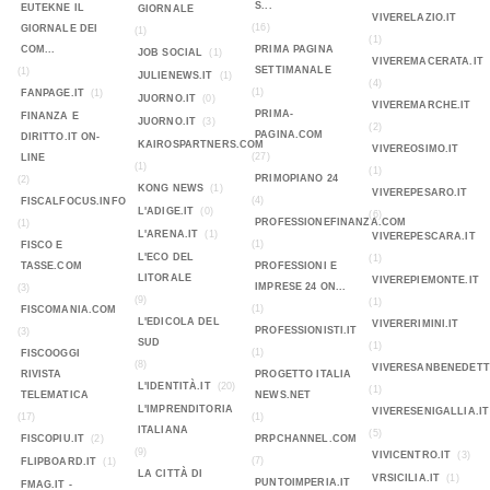
S...
EUTEKNE IL
GIORNALE
VIVERELAZIO.IT
(16)
GIORNALE DEI
(1)
(1)
COM...
PRIMA PAGINA
JOB SOCIAL
(1)
VIVEREMACERATA.IT
SETTIMANALE
(1)
JULIENEWS.IT
(1)
(4)
(1)
FANPAGE.IT
(1)
JUORNO.IT
(0)
VIVEREMARCHE.IT
PRIMA-
FINANZA E
JUORNO.IT
(3)
(2)
PAGINA.COM
DIRITTO.IT ON-
KAIROSPARTNERS.COM
VIVEREOSIMO.IT
(27)
LINE
(1)
(1)
PRIMOPIANO 24
(2)
KONG NEWS
(1)
VIVEREPESARO.IT
(4)
FISCALFOCUS.INFO
L'ADIGE.IT
(0)
(6)
PROFESSIONEFINANZA.COM
(1)
L'ARENA.IT
(1)
VIVEREPESCARA.IT
(1)
FISCO E
L'ECO DEL
(1)
TASSE.COM
PROFESSIONI E
LITORALE
VIVEREPIEMONTE.IT
IMPRESE 24 ON...
(3)
(9)
(1)
(1)
FISCOMANIA.COM
L'EDICOLA DEL
VIVERERIMINI.IT
PROFESSIONISTI.IT
(3)
SUD
(1)
(1)
FISCOOGGI
(8)
VIVERESANBENEDETT
RIVISTA
PROGETTO ITALIA
L'IDENTITÀ.IT
(20)
(1)
TELEMATICA
NEWS.NET
L'IMPRENDITORIA
VIVERESENIGALLIA.IT
(17)
(1)
ITALIANA
(5)
FISCOPIU.IT
(2)
PRPCHANNEL.COM
(9)
VIVICENTRO.IT
(3)
(7)
FLIPBOARD.IT
(1)
LA CITTÀ DI
VRSICILIA.IT
(1)
PUNTOIMPERIA.IT
FMAG.IT -