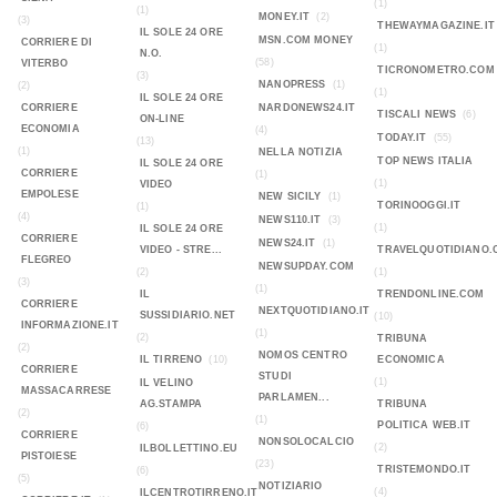
(1)
(1)
MONEY.IT
(2)
(3)
THEWAYMAGAZINE.IT
IL SOLE 24 ORE
MSN.COM MONEY
CORRIERE DI
(1)
N.O.
(58)
VITERBO
TICRONOMETRO.COM
(3)
NANOPRESS
(1)
(2)
(1)
IL SOLE 24 ORE
CORRIERE
NARDONEWS24.IT
TISCALI NEWS
(6)
ON-LINE
ECONOMIA
(4)
TODAY.IT
(55)
(13)
(1)
NELLA NOTIZIA
TOP NEWS ITALIA
IL SOLE 24 ORE
CORRIERE
(1)
(1)
VIDEO
EMPOLESE
NEW SICILY
(1)
TORINOOGGI.IT
(1)
(4)
NEWS110.IT
(3)
(1)
IL SOLE 24 ORE
CORRIERE
NEWS24.IT
(1)
VIDEO - STRE...
TRAVELQUOTIDIANO.
FLEGREO
NEWSUPDAY.COM
(2)
(1)
(3)
(1)
IL
TRENDONLINE.COM
CORRIERE
NEXTQUOTIDIANO.IT
SUSSIDIARIO.NET
(10)
INFORMAZIONE.IT
(1)
(2)
TRIBUNA
(2)
NOMOS CENTRO
IL TIRRENO
(10)
ECONOMICA
CORRIERE
STUDI
(1)
IL VELINO
MASSACARRESE
PARLAMEN...
AG.STAMPA
TRIBUNA
(2)
(1)
POLITICA WEB.IT
(6)
CORRIERE
NONSOLOCALCIO
(2)
ILBOLLETTINO.EU
PISTOIESE
(23)
TRISTEMONDO.IT
(6)
(5)
NOTIZIARIO
(4)
ILCENTROTIRRENO.IT