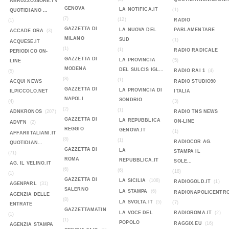
ABRUZZO24ORE.TV
GENOVA
LA NOTIFICA.IT
(1)
QUOTIDIANO ...
(7)
(12)
RADIO
(1)
GAZZETTA DI
LA NUOVA DEL
PARLAMENTARE
ACCADE ORA
(3)
MILANO
SUD
(1)
ACQUESE.IT
(1)
(1)
RADIO RADICALE
PERIODICO ON-
GAZZETTA DI
LA PROVINCIA
(5)
LINE
MODENA
DEL SULCIS IGL...
RADIO RAI 1
(4)
(5)
(8)
(1)
ACQUI NEWS
RADIO STUDIO90
GAZZETTA DI
LA PROVINCIA DI
ILPICCOLO.NET
ITALIA
NAPOLI
SONDRIO
(4)
(3)
(2)
(1)
ADNKRONOS
(207)
RADIO TNS NEWS
GAZZETTA DI
LA REPUBBLICA
ON-LINE
ADVFN
(2)
REGGIO
GENOVA.IT
(1)
AFFARIITALIANI.IT
(8)
(1)
RADIOCOR AG.
QUOTIDIAN...
GAZZETTA DI
LA
STAMPA IL
(71)
ROMA
REPUBBLICA.IT
SOLE...
AG. IL VELINO.IT
(6)
(6)
(18)
(1)
GAZZETTA DI
LA SICILIA
(108)
RADIOGOLD.IT
(1)
AGENPARL
(31)
SALERNO
LA STAMPA
(6)
RADIONAPOLICENTR
AGENZIA DELLE
(8)
LA SVOLTA.IT
(5)
(7)
ENTRATE
GAZZETTAMATIN
LA VOCE DEL
RADIOROMA.IT
(2)
(1)
(1)
POPOLO
RAGGIX.EU
(16)
AGENZIA STAMPA