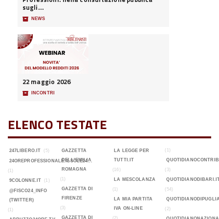
sugli...
📦
NEWS
22 maggio 2026
📦
INCONTRI
ELENCO TESTATE
(1)
247LIBERO.IT
(5)
GAZZETTA
LA LEGGE PER
DELL'EMILIA
TUTTI.IT
QUOTIDIANOCONTRIB
24OREPROFESSIONALE.ILSOLE24...
ROMAGNA
(16)
(3)
(1)
(1)
LA MESCOLANZA
QUOTIDIANODIBARI.I
9COLONNE.IT
(1)
GAZZETTA DI
(1)
(54)
@FISCO24_INFO
FIRENZE
LA MIA PARTITA
QUOTIDIANODIPUGLIA
(TWITTER)
(3)
IVA ON-LINE
(2)
(1)
GAZZETTA DI
(2)
QUOTIDIANONAZIONA