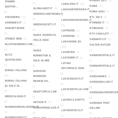
RIVIERA 24.IT
(1)
STAMPA
(1)
LAMILANO.IT
(10)
ROMA
(1)
QUOTIDI...
GLONAABOT.IT
(6)
LANUOVAFERRARA.IT
ROMA OGGI
(1)
(1)
GREENPLANETNEWS.IT
(8)
ASKANEWS
(11)
RTL 102.5
(5)
(5)
LANUOVASARDEGNA.IT
ASSINEWS.IT
(1)
RTMWEB.IT
(7)
GREENSOCIETY.IT
(10)
ASSOSFTWARE
RTNRADIO
(2)
(1)
LAPRESSE
(1)
(1)
RTV CANALE77
(1)
GUIDA GIURIDICA
LAPRESSE
(0)
ATENEO WEB
(2)
SABINIATV.IT
(1)
ITALIA OGGI
LARAGIONE.EU
BLASTINGNEWS.COM
SALTEN NOTIZIE
(1)
(108)
(1)
(1)
GUIDA
LASINTESI
(3)
BLITZ
SANNIOPORTALE.IT
NORMATIVA IL
LASTAMPA.IT
(2)
QUOTIDIANO
SOLE 24 ORE
(2)
LATINA
(1)
(5)
SANNIOPORTALE.IT
EDITORIALE OGGI
BORSA ITALIANA
HARVARD
(18)
(9)
(10)
BUSINESS
SARDANEWS
(4)
LAVOCEDIASTI.IT
BORSA ITALIANA
REVIEW ITA...
SARDEGNALIVE.IT
(1)
(IL SOLE 24 ...
(1)
(8)
LAVOCEDITALIA.COM
(6)
HEADTOPICS.COM
SARDEGNAREPORTER
(1)
BRESCIAOGGI.IT
(3)
(6)
LAVORO E DIRITTI
(2)
HEYJOB.IT
(1)
SARDINIA POST
(1)
BUONGIORNOALGHERO.IT
ICORSARIDELSUD.IT
ON-LINE
LAVOROFISCO.IT
(1)
(2)
(4)
(1)
BUSINESS24TV.IT