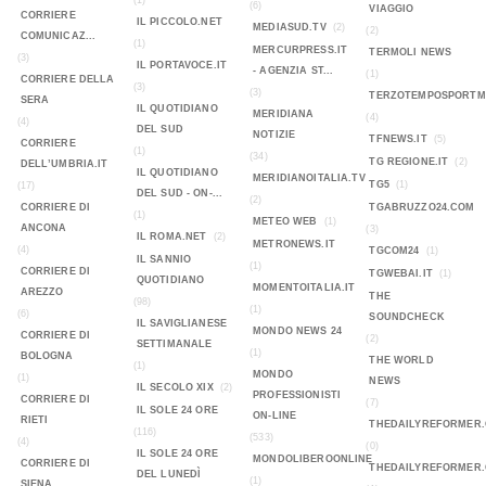
(1)
(6)
VIAGGIO
CORRIERE
IL PICCOLO.NET
MEDIASUD.TV
(2)
(2)
COMUNICAZ...
(1)
MERCURPRESS.IT
TERMOLI NEWS
(3)
IL PORTAVOCE.IT
- AGENZIA ST...
(1)
CORRIERE DELLA
(3)
(3)
TERZOTEMPOSPORTMA
SERA
IL QUOTIDIANO
MERIDIANA
(4)
(4)
DEL SUD
NOTIZIE
TFNEWS.IT
(5)
CORRIERE
(1)
(34)
TG REGIONE.IT
(2)
DELL’UMBRIA.IT
IL QUOTIDIANO
MERIDIANOITALIA.TV
TG5
(1)
(17)
DEL SUD - ON-...
(2)
CORRIERE DI
TGABRUZZO24.COM
(1)
METEO WEB
(1)
ANCONA
(3)
IL ROMA.NET
(2)
METRONEWS.IT
(4)
TGCOM24
(1)
IL SANNIO
(1)
CORRIERE DI
TGWEBAI.IT
(1)
QUOTIDIANO
MOMENTOITALIA.IT
AREZZO
THE
(98)
(1)
(6)
SOUNDCHECK
IL SAVIGLIANESE
MONDO NEWS 24
CORRIERE DI
(2)
SETTIMANALE
(1)
BOLOGNA
THE WORLD
(1)
MONDO
(1)
NEWS
IL SECOLO XIX
(2)
PROFESSIONISTI
CORRIERE DI
(7)
IL SOLE 24 ORE
ON-LINE
RIETI
THEDAILYREFORMER
(116)
(533)
(4)
(0)
IL SOLE 24 ORE
MONDOLIBEROONLINE
CORRIERE DI
THEDAILYREFORMER
DEL LUNEDÌ
(1)
SIENA