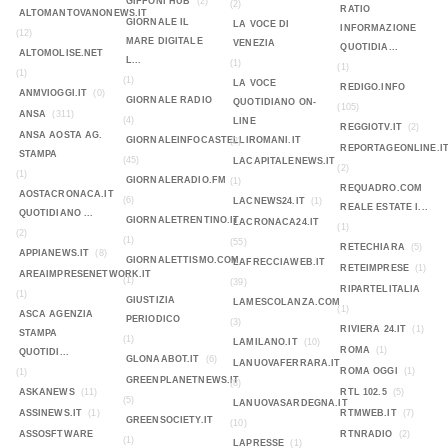
GIFFONI HUB
(2)
(2)
RATIO
ALTOMANTOVANONEWS.IT
GIORNALE IL
LA VOCE DI
INFORMAZIONE
(12)
MARE DIGITALE
VENEZIA
QUOTIDIA...
ALTOMOLISE.NET
L...
(1)
(1)
(1)
(1)
LA VOCE
REDIGO.INFO
ANMVIOGGI.IT
(0)
GIORNALE RADIO
QUOTIDIANO ON-
(105)
ANSA
(311)
(4)
LINE
REGGIOTV.IT
(2)
ANSA AOSTA AG.
GIORNALEINFOCASTELLIROMANI.IT
(2)
REPORTAGEONLINE.I
STAMPA
(45)
LACAPITALENEWS.IT
(2)
(1)
GIORNALERADIO.FM
(1)
REQUADRO.COM
AOSTACRONACA.IT
(6)
LACNEWS24.IT
(1)
REALE ESTATE I...
QUOTIDIANO ...
GIORNALETRENTINO.IT
LACRONACA24.IT
(1)
(2)
(1)
(55)
RETECHIARA
(5)
APPIANEWS.IT
(8)
GIORNALETTISMO.COM
LAFRECCIAWEB.IT
RETEIMPRESE
(1)
AREAIMPRESENETWORK.IT
(1)
(39)
RIPARTELITALIA
(1)
GIUSTIZIA
LAMESCOLANZA.COM
(1)
ASCA AGENZIA
PERIODICO
(3)
RIVIERA 24.IT
(1)
STAMPA
(1)
LAMILANO.IT
(10)
ROMA
(1)
QUOTIDI...
GLONAABOT.IT
(6)
LANUOVAFERRARA.IT
ROMA OGGI
(1)
(1)
GREENPLANETNEWS.IT
(8)
ASKANEWS
(11)
RTL 102.5
(5)
(5)
LANUOVASARDEGNA.IT
ASSINEWS.IT
(1)
RTMWEB.IT
(7)
GREENSOCIETY.IT
(10)
ASSOSFTWARE
RTNRADIO
(2)
(1)
LAPRESSE
(1)