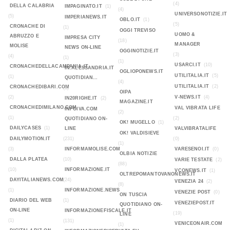
(4)
DELLA CALABRIA
IMPAGINATO.IT
(1)
(4)
UNIVERSONOTIZIE.IT
(5)
IMPERIANEWS.IT
OBLO.IT
(1)
(5)
CRONACHE DI
(1)
OGGI TREVISO
UOMO &
ABRUZZO E
IMPRESA CITY
(18)
MANAGER
MOLISE
NEWS ON-LINE
OGGINOTIZIE.IT
(3)
(4)
(1)
(1)
USARCI.IT
(10)
CRONACHEDELLACAMPANIA.IT
IN.ALESSANDRIA.IT
OGLIOPONEWS.IT
UTILITALIA.IT
(5)
(1)
QUOTIDIAN...
(4)
UTILITALIA.IT
(2)
CRONACHEDIBARI.COM
(1)
OIPA
(2)
V-NEWS.IT
(4)
IN20RIGHE.IT
(2)
MAGAZINE.IT
CRONACHEDIMILANO.COM
VAL VIBRATA LIFE
INFOIVA.COM
(2)
(1)
(2)
QUOTIDIANO ON-
OK! MUGELLO
(1)
DAILYCASES
(1)
LINE
VALVIBRATALIFE
OK! VALDISIEVE
DAILYMOTION.IT
(231)
(0)
(1)
(3)
INFORMAMOLISE.COM
VARESENOI.IT
(0)
OLBIA NOTIZIE
DALLA PLATEA
(10)
VARIE TESTATE
(2)
(88)
(10)
INFORMAZIONE.IT
VCONEWS.IT
(1)
OLTREPOMANTOVANONEWS.IT
DAYITALIANEWS.COM
(24)
VENEZIA 24
(2)
(8)
(1)
INFORMAZIONE.NEWS
VENEZIE POST
(0)
ON TUSCIA
DIARIO DEL WEB
(1)
VENEZIEPOST.IT
QUOTIDIANO ON-
ON-LINE
INFORMAZIONEFISCALE.IT
(19)
LINE
(1)
(131)
VENICEONAIR.COM
(1)