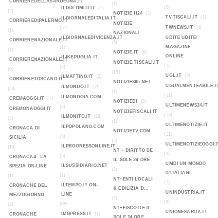
CORRIEREDELLASARDEGNA.IT
(1)
(0)
ILDOLOMITI.IT
(1)
(2)
NOTIZIE H24
(1)
TV.TISCALI.IT
(1)
ILGIORNALEDITALIA.IT
CORRIEREDIPALERMO.IT
NOTIZIE
TWNEWS.IT
(4)
(51)
(1)
NAZIONALI
ILGIORNALEDIVICENZA.IT
UDITE UDITE!
CORRIERENAZIONALE.IT
(5)
MAGAZINE
(1)
(1)
NOTIZIE.IT
(9)
ONLINE
ILIKEPUGLIA.IT
CORRIERENAZIONALE.IT
NOTIZIE.TISCALI.IT
(1)
(3)
(0)
(18)
UGL.IT
(3)
ILMATTINO.IT
(2)
CORRIERETOSCANO.IT
NOTIZIE365.NET
UGUALMENTEABILE.I
ILMONDO.IT
(2)
(44)
(1)
(11)
ILMONDOIA.COM
CREMAOGGI.IT
(4)
NOTIZIEDI
(3)
ULTIMENEWS24.IT
(2)
CREMONAOGGI.IT
NOTIZIEFISCALI.IT
(13)
ILMONITO.IT
(29)
(3)
(1)
ULTIMENOTIZIE.IT
ILPOPOLANO.COM
CRONACA DI
NOTIZIETV.COM
(11)
(3)
SICILIA
(2)
ULTIMENOTIZIEOGGI.I
ILPROGRESSONLINE.IT
(14)
NT + DIRITTO DE
(3)
(5)
CRONACA4 - LA
IL SOLE 24 ORE
UMDI UN MONDO
ILSUSSIDIARIO.NET
SPEZIA ON-LINE
(2)
D'ITALIANI
(2)
(1)
NT+ENTI LOCALI
(7)
ILTEMPO.IT ON-
CRONACHE DEL
& EDILIZIA D...
UNINDUSTRIA.IT
LINE
MEZZOGIORNO
(3)
(8)
(88)
(2)
NT+FISCO DE IL
UNIONESARDA.IT
IMGPRESS.IT
(1)
CRONACHE
SOLE 24 ORE