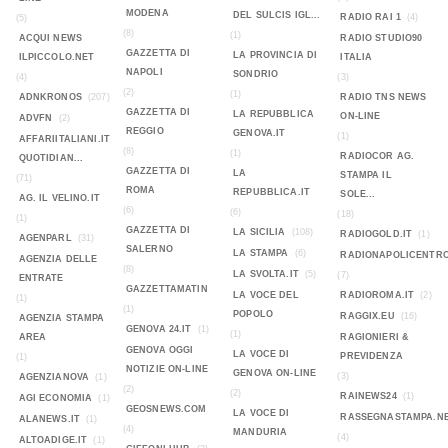
MODENA
DEL SULCIS IGL...
RADIO RAI 1
(4)
(5)
(8)
(1)
ACQUI NEWS
RADIO STUDIO90
GAZZETTA DI
LA PROVINCIA DI
ILPICCOLO.NET
ITALIA
NAPOLI
SONDRIO
(4)
(3)
(2)
(1)
ADNKRONOS
(207)
RADIO TNS NEWS
GAZZETTA DI
LA REPUBBLICA
ON-LINE
ADVFN
(2)
REGGIO
GENOVA.IT
(1)
AFFARIITALIANI.IT
(8)
(1)
RADIOCOR AG.
QUOTIDIAN...
GAZZETTA DI
LA
STAMPA IL
(71)
ROMA
REPUBBLICA.IT
SOLE...
AG. IL VELINO.IT
(6)
(6)
(18)
(1)
GAZZETTA DI
LA SICILIA
(108)
RADIOGOLD.IT
(1)
AGENPARL
(31)
SALERNO
LA STAMPA
(6)
RADIONAPOLICENTR
AGENZIA DELLE
(8)
LA SVOLTA.IT
(5)
(7)
ENTRATE
GAZZETTAMATIN
LA VOCE DEL
RADIOROMA.IT
(2)
(1)
(1)
POPOLO
RAGGIX.EU
(16)
AGENZIA STAMPA
GENOVA 24.IT
(1)
(1)
AREA
RAGIONIERI &
GENOVA OGGI
LA VOCE DI
PREVIDENZA
(1)
NOTIZIE ON-LINE
GENOVA ON-LINE
(3)
AGENZIANOVA
(1)
(2)
(2)
RAINEWS24
(1)
AGI ECONOMIA
(1)
GEOSNEWS.COM
LA VOCE DI
RASSEGNASTAMPA.N
ALANEWS.IT
(1)
(4)
MANDURIA
(4)
ALTOADIGE.IT
(1)