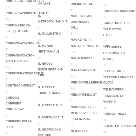
COMUNICATISTAMPA.ORG
ON-LINE
ONLINE PERIO...
(1)
(47)
(5)
(1)
TARANTOBUONASERA
COMUNICAZIONEITALIANA.IT
IL
MADE IN ITALY
(21)
(10)
METROPOLITANO.IT
QUOTIDIANO
TARGATOCN.IT
(0)
CONDOMINIO ON-
(1)
ON...
TELE SETTE
LINE QUOTIDIA...
IL MILLIMETRO
(1)
LAGHI
(2)
(22)
MAGAZINE
(3)
(2)
CONFASSACIAZIONI.EU
IL MONDO
MAGAZINE.WINDTRE.COM
TELEBORSA
(1)
SETTIMANALE
(34)
ECONOMIA (LA
CONFASSOCIAZIONI
(3)
MALPENSA24.IT
STAM...
PORTALE/BLOG
IL NUOVO
(1)
(1)
(30)
RIFORMISTA ON-
MANTOVAUNO.IT
TELEISCHIA
(1)
CONFEDERAZIONEAEPI.IT
LINE
(89)
TELEROMAGNA24.IT
(1)
(1)
MEDIAINTELLIGENCE.CLOUD
(1)
CONTROCAMPUS.IT
IL PICCOLO
(36)
TELEVOMERO
(1)
(2)
TRISETTIMANALE
MEDIAPRESS24.IT
TENDENZE DI
CORCOM -
(1)
(6)
VIAGGIO
CORRIERE
IL PICCOLO.NET
MEDIASUD.TV
(2)
(2)
COMUNICAZ...
(1)
MERCURPRESS.IT
TERMOLI NEWS
(3)
IL PORTAVOCE.IT
- AGENZIA ST...
(1)
CORRIERE DELLA
(3)
(3)
TERZOTEMPOSPORTMA
SERA
IL QUOTIDIANO
MERIDIANA
(4)
(4)
DEL SUD