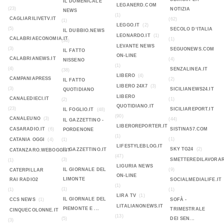
IL DOMENICALE
LEGANERD.COM
(23)
NOTIZIA
NEWS
(1)
CAGLIARILIVETV.IT
(62)
(1)
LEGGO.IT
(2)
(5)
SECOLO D‘ITALIA
IL DUBBIO.NEWS
LEONARDO.IT
(1)
CALABRIAECONOMIA.IT
(1)
(36)
LEVANTE NEWS
(3)
SEGUONEWS.COM
IL FATTO
ON-LINE
CALABRIANEWS.IT
(4)
NISSENO
(1)
(4)
SENZALINEA.IT
(38)
LIBERO
(4)
CAMPANIAPRESS
(2)
IL FATTO
LIBERO 24X7
(3)
(3)
SICILIANEWS24.IT
QUOTIDIANO
LIBERO
CANALEDIECI.IT
(1)
(2)
QUOTIDIANO.IT
(23)
SICILIAREPORT.IT
IL FOGLIO.IT
(48)
(90)
CANALEUNO
(3)
(44)
IL GAZZETTINO -
LIBEROREPORTER.IT
CASARADIO.IT
(6)
SISTINA57.COM
PORDENONE
(1)
(1)
CATANIA OGGI
(4)
(1)
LIFESTYLEBLOG.IT
SKY TG24
(2)
IL GAZZETTINO.IT
CATANZARO.WEBOGGI.IT
(47)
(3)
SMETTEREDILAVORAR
(1)
LIGURIA NEWS
IL GIORNALE DEL
(9)
CATERPILLAR
ON-LINE
LIMONTE
RAI RADIO2
SOCIALMEDIALIFE.IT
(1)
(1)
(1)
(1)
LIRA TV
(1)
IL GIORNALE DEL
CCS NEWS
(1)
SOFÀ -
LITALIANONEWS.IT
PIEMONTE E ...
TRIMESTRALE
CINQUECOLONNE.IT
(13)
(5)
DEI SEN...
(3)