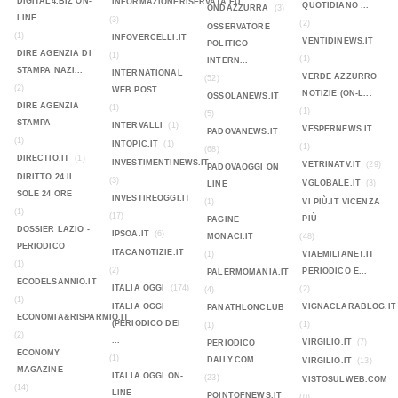
DIGITAL4.BIZ ON-
INFORMAZIONERISERVATA.EU
QUOTIDIANO ...
ONDAZZURRA
(3)
LINE
(3)
(2)
OSSERVATORE
(1)
INFOVERCELLI.IT
VENTIDINEWS.IT
POLITICO
DIRE AGENZIA DI
(1)
(1)
INTERN...
STAMPA NAZI...
INTERNATIONAL
VERDE AZZURRO
(52)
(2)
WEB POST
NOTIZIE (ON-L...
OSSOLANEWS.IT
DIRE AGENZIA
(1)
(1)
(5)
STAMPA
INTERVALLI
(1)
VESPERNEWS.IT
PADOVANEWS.IT
(1)
INTOPIC.IT
(1)
(1)
(68)
DIRECTIO.IT
(1)
INVESTIMENTINEWS.IT
VETRINATV.IT
(29)
PADOVAOGGI ON
DIRITTO 24 IL
(3)
VGLOBALE.IT
(3)
LINE
SOLE 24 ORE
INVESTIREOGGI.IT
(1)
VI PIÙ.IT VICENZA
(1)
(17)
PIÙ
PAGINE
DOSSIER LAZIO -
IPSOA.IT
(6)
MONACI.IT
(48)
PERIODICO
ITACANOTIZIE.IT
(1)
VIAEMILIANET.IT
(1)
(2)
PERIODICO E...
PALERMOMANIA.IT
ECODELSANNIO.IT
ITALIA OGGI
(174)
(2)
(4)
(1)
ITALIA OGGI
VIGNACLARABLOG.IT
PANATHLONCLUB
ECONOMIA&RISPARMIO.IT
(PERIODICO DEI
(1)
(1)
(2)
...
VIRGILIO.IT
(7)
PERIODICO
ECONOMY
(1)
DAILY.COM
VIRGILIO.IT
(13)
MAGAZINE
ITALIA OGGI ON-
(23)
VISTOSULWEB.COM
(14)
LINE
POINTOFNEWS.IT
(0)