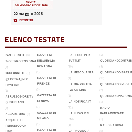
22 maggio 2026
📦
INCONTRI
ELENCO TESTATE
(1)
247LIBERO.IT
(5)
GAZZETTA
LA LEGGE PER
DELL'EMILIA
TUTTI.IT
QUOTIDIANOCONTRIB
24OREPROFESSIONALE.ILSOLE24...
ROMAGNA
(16)
(3)
(1)
(1)
LA MESCOLANZA
QUOTIDIANODIBARI.I
9COLONNE.IT
(1)
GAZZETTA DI
(1)
(54)
@FISCO24_INFO
FIRENZE
LA MIA PARTITA
QUOTIDIANODIPUGLIA
(TWITTER)
(3)
IVA ON-LINE
(2)
(1)
GAZZETTA DI
(2)
QUOTIDIANONAZIONA
ABRUZZO24ORE.TV
GENOVA
LA NOTIFICA.IT
(1)
QUOTIDIANO ...
(7)
(12)
RADIO
(1)
GAZZETTA DI
LA NUOVA DEL
PARLAMENTARE
ACCADE ORA
(3)
MILANO
SUD
(1)
ACQUESE.IT
(1)
(1)
RADIO RADICALE
PERIODICO ON-
GAZZETTA DI
LA PROVINCIA
(5)
LINE