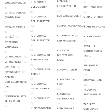
LIVENET.IT
(7)
IL GIORNALE
(1)
CIOCIARIAOGGI.IT
LOCALPAGE.EU
DELL'UMBRIA
SPOT AND WEB
(6)
(46)
(10)
(1)
CITTÀ DI GENOVA
LOMBARDIAPOST.IT
IL GIORNALE
STADIOTORINO.IT
QUOTIDIANO...
(4)
DELLE PARTITE
(1)
(1)
LOSPECIALEGIORNALE.IT
I...
START MAGAZINE
CITTÀ DI NAPOLI
(57)
(2)
(1)
(4)
LO_SPECIALE
(2)
IL GIORNALE
STRANOTIZIE.IT
CITTÀDÌ
(5)
DELLE PARTITE
LSD MAGAZINE
(24)
CITTADINO
I...
(2)
STRILL.IT
CANADESE
(60)
LUCCA IN
QUOTIDIANO IN
(3)
IL GIORNALE DI
DIRETTA (ON-
TEM...
CITYMILANO.IT
(1)
RIETI ON-LINE
LINE)
(1)
CITYNOTIZIE.IT
(3)
(1)
(1)
SUL PANARO
CIVITA.IT
(1)
IL GIORNALE DI
LUINONOTIZIE.IT
EXPO
CIVONLINE.IT
(6)
TORINO
(1)
(10)
CODIRP -
(5)
L’ANCORA ON-
SULPANARO.NET
CONFEDERAZIONE
IL GIORNALE
LINE
(31)
DIR...
D’ITALIA NEWS...
(64)
TACCUINO
(3)
(68)
L’ANCORA
SETTIMANALE
COMMERCIALISTA
IL GIORNALE.IT
SETTIMANALE
(1)
TELEMATICO
(3)
(76)
TAG24 BY
(1)
IL MESSAGGERO
L’EDITORIALE
UNICUSANO