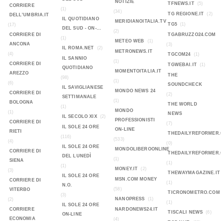
NOTIZIE
TFNEWS.IT
(5)
CORRIERE
(1)
(34)
TG REGIONE.IT
(2)
DELL’UMBRIA.IT
IL QUOTIDIANO
MERIDIANOITALIA.TV
TG5
(1)
(17)
DEL SUD - ON-...
(2)
CORRIERE DI
TGABRUZZO24.COM
(1)
METEO WEB
(1)
ANCONA
(3)
IL ROMA.NET
(2)
METRONEWS.IT
(4)
TGCOM24
(1)
IL SANNIO
(1)
CORRIERE DI
TGWEBAI.IT
(1)
QUOTIDIANO
MOMENTOITALIA.IT
AREZZO
THE
(98)
(1)
(6)
SOUNDCHECK
IL SAVIGLIANESE
MONDO NEWS 24
CORRIERE DI
(2)
SETTIMANALE
(1)
BOLOGNA
THE WORLD
(1)
MONDO
(1)
NEWS
IL SECOLO XIX
(2)
PROFESSIONISTI
CORRIERE DI
(7)
IL SOLE 24 ORE
ON-LINE
RIETI
THEDAILYREFORMER
(116)
(533)
(4)
(0)
IL SOLE 24 ORE
MONDOLIBEROONLINE
CORRIERE DI
THEDAILYREFORMER
DEL LUNEDÌ
(1)
SIENA
(1)
(1)
MONEY.IT
(2)
(3)
THEWAYMAGAZINE.IT
IL SOLE 24 ORE
MSN.COM MONEY
CORRIERE DI
(1)
N.O.
(58)
VITERBO
TICRONOMETRO.COM
(3)
NANOPRESS
(1)
(2)
(1)
IL SOLE 24 ORE
CORRIERE
NARDONEWS24.IT
TISCALI NEWS
(6)
ON-LINE
ECONOMIA
(4)