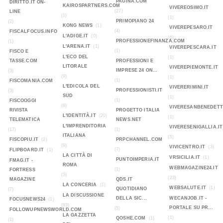
PAGINA.COM
DIRITTO.IT ON-
KAIROSPARTNERS.COM
VIVEREOSIMO.IT
(27)
LINE
(1)
(1)
PRIMOPIANO 24
(2)
KONG NEWS
(1)
VIVEREPESARO.IT
(4)
FISCALFOCUS.INFO
L'ADIGE.IT
(0)
(6)
PROFESSIONEFINANZA.COM
(1)
L'ARENA.IT
(1)
VIVEREPESCARA.IT
(1)
FISCO E
L'ECO DEL
(1)
TASSE.COM
PROFESSIONI E
LITORALE
VIVEREPIEMONTE.IT
IMPRESE 24 ON...
(3)
(9)
(1)
(1)
FISCOMANIA.COM
L'EDICOLA DEL
VIVERERIMINI.IT
PROFESSIONISTI.IT
(3)
SUD
(1)
(1)
FISCOOGGI
(8)
VIVERESANBENEDETT
RIVISTA
PROGETTO ITALIA
L'IDENTITÀ.IT
(20)
(1)
TELEMATICA
NEWS.NET
L'IMPRENDITORIA
VIVERESENIGALLIA.IT
(17)
(1)
ITALIANA
(5)
FISCOPIU.IT
(2)
PRPCHANNEL.COM
(9)
VIVICENTRO.IT
(3)
(7)
FLIPBOARD.IT
(1)
LA CITTÀ DI
VRSICILIA.IT
(1)
PUNTOIMPERIA.IT
FMAG.IT -
ROMA
WEBMAGAZINE24.IT
(1)
FORTRESS
(3)
(23)
MAGAZINE
QDS.IT
LA CONCERIA
(1)
WEBSALUTE.IT
(1)
QUOTIDIANO
(7)
LA DISCUSSIONE
DELLA SIC...
WECANJOB.IT -
FOCUSNEWS24
(1)
(93)
PORTALE SU PR...
(5)
FOLLOWUPNEWSWORLD.COM
LA GAZZETTA
(1)
QOSHE.COM
(1)
(1)