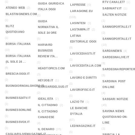
(1)
RTV CANALE77
(1)
GUIDA GIURIDICA
LAPRESSE
(0)
ATENEO WEB
(2)
SABINIATV.IT
(1)
ITALIA OGGI
LARAGIONE.EU
BLASTINGNEWS.COM
SALTEN NOTIZIE
(1)
(108)
(1)
(1)
GUIDA
LASINTESI
(3)
BLITZ
SANNIOPORTALE.IT
NORMATIVA IL
LASTAMPA.IT
(2)
QUOTIDIANO
SOLE 24 ORE
(2)
LATINA
(1)
(5)
SANNIOPORTALE.IT
EDITORIALE OGGI
BORSA ITALIANA
HARVARD
(18)
(9)
(10)
BUSINESS
SARDANEWS
(4)
LAVOCEDIASTI.IT
BORSA ITALIANA
REVIEW ITA...
SARDEGNALIVE.IT
(1)
(IL SOLE 24 ...
(1)
(8)
LAVOCEDITALIA.COM
(6)
HEADTOPICS.COM
SARDEGNAREPORTER
(1)
BRESCIAOGGI.IT
(3)
(6)
LAVORO E DIRITTI
(2)
HEYJOB.IT
(1)
SARDINIA POST
(1)
BUONGIORNOALGHERO.IT
ICORSARIDELSUD.IT
ON-LINE
LAVOROFISCO.IT
(1)
(2)
(4)
(1)
BUSINESS24TV.IT
IDEALISTA
(2)
SASSARI NOTIZIE
LAZIO TV
(1)
(1)
IL CITTADINO
(2)
(45)
LE BANCHE
BUSINESSONLINE
SAVONA NEWS
IL CITTADINO
D'ITALIA
(1)
QUOTIDIANO ON-
CANADESE
(67)
BUSINESSVOX.IT
LINE
(4)
LEDMAGAZINE.IT
(1)
(3)
IL DENARO
(35)
(1)
CAGLIARILIVEMAGAZINE.IT
SBIRCIA LA