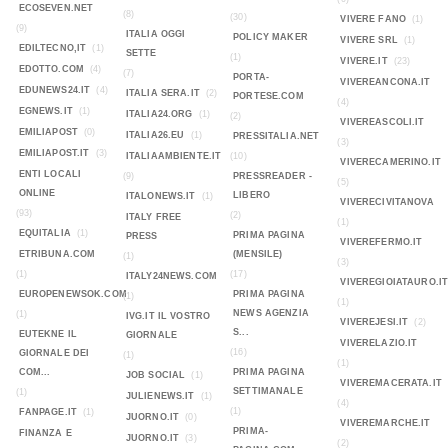
ECOSEVEN.NET
(8)
(30)
VIVERE FANO
(1)
(9)
ITALIA OGGI
POLICY MAKER
VIVERE SRL
(1)
EDILTECNO,IT
(1)
SETTE
(1)
VIVERE.IT
(23)
EDOTTO.COM
(4)
(7)
PORTA-
VIVEREANCONA.IT
EDUNEWS24.IT
(4)
ITALIA SERA.IT
(2)
PORTESE.COM
(4)
EGNEWS.IT
(1)
ITALIA24.ORG
(1)
(2)
VIVEREASCOLI.IT
EMILIAPOST
(0)
ITALIA26.EU
(1)
PRESSITALIA.NET
(3)
EMILIAPOST.IT
(3)
ITALIAAMBIENTE.IT
(10)
VIVERECAMERINO.IT
ENTI LOCALI
(9)
PRESSREADER -
(5)
ONLINE
LIBERO
ITALONEWS.IT
(1)
VIVERECIVITANOVA
(93)
(2)
ITALY FREE
(1)
EQUITALIA
(1)
PRIMA PAGINA
PRESS
VIVEREFERMO.IT
ETRIBUNA.COM
(MENSILE)
(1)
(3)
(1)
(17)
ITALY24NEWS.COM
VIVEREGIOIATAURO.I
EUROPENEWSOK.COM
PRIMA PAGINA
(1)
(1)
NEWS AGENZIA
(1)
IVG.IT IL VOSTRO
VIVEREJESI.IT
(2)
S...
EUTEKNE IL
GIORNALE
VIVERELAZIO.IT
(16)
GIORNALE DEI
(1)
(1)
COM...
PRIMA PAGINA
JOB SOCIAL
(1)
VIVEREMACERATA.IT
SETTIMANALE
(1)
JULIENEWS.IT
(1)
(4)
(1)
FANPAGE.IT
(1)
JUORNO.IT
(0)
VIVEREMARCHE.IT
PRIMA-
FINANZA E
JUORNO.IT
(3)
(2)