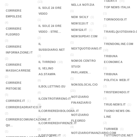
TODAY.IT
(55)
(13)
(1)
NELLA NOTIZIA
TOP NEWS ITALIA
IL SOLE 24 ORE
CORRIERE
(1)
(1)
VIDEO
EMPOLESE
NEW SICILY
(1)
TORINOOGGI.IT
(1)
(4)
NEWS110.IT
(3)
(1)
IL SOLE 24 ORE
CORRIERE
NEWS24.IT
(1)
VIDEO - STRE...
TRAVELQUOTIDIANO.
FLEGREO
NEWSUPDAY.COM
(2)
(1)
(3)
(1)
IL
TRENDONLINE.COM
CORRIERE
NEXTQUOTIDIANO.IT
SUSSIDIARIO.NET
(10)
INFORMAZIONE.IT
(1)
(2)
TRIBUNA
(2)
NOMOS CENTRO
IL TIRRENO
(10)
ECONOMICA
CORRIERE
STUDI
(1)
IL VELINO
MASSACARRESE
PARLAMEN...
AG.STAMPA
TRIBUNA
(2)
(1)
POLITICA WEB.IT
(6)
CORRIERE
NONSOLOCALCIO
(2)
ILBOLLETTINO.EU
PISTOIESE
(23)
TRISTEMONDO.IT
(6)
(5)
NOTIZIARIO
(4)
ILCENTROTIRRENO.IT
CORRIERE.IT
(1)
FINANZIARIO
TRUE-NEWS.IT
(1)
(9)
CORRIEREADRIATICO.IT
(0)
ILCORRIEREDIBOLOGNA.IT
TUONO NEWS ON-
(2)
NOTIZIARIO
LINE
(2)
CORRIERECOMUNICAZIONE.IT
FLEGREO
(2)
ILCORRIEREDIFIRENZE.IT
QU...
(4)
TURIWEB
(1)
(2)
(1)
NOTIZIARIOFINANZIARIO.COM
ILDIFFORME.IT
(4)
TUTTONOTIZIE.NET