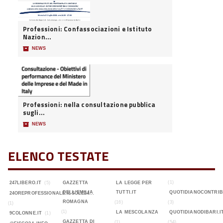
Professioni: Confassociazioni e Istituto
Nazion...
📦
NEWS
Professioni: nella consultazione pubblica
sugli...
📦
NEWS
ELENCO TESTATE
(1)
247LIBERO.IT
(5)
GAZZETTA
LA LEGGE PER
DELL'EMILIA
TUTTI.IT
QUOTIDIANOCONTRIB
24OREPROFESSIONALE.ILSOLE24...
ROMAGNA
(16)
(3)
(1)
(1)
LA MESCOLANZA
QUOTIDIANODIBARI.I
9COLONNE.IT
(1)
GAZZETTA DI
(1)
(54)