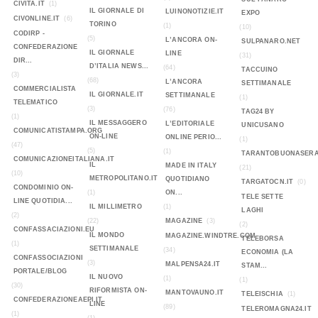
CIVITA.IT
(1)
IL GIORNALE DI
LUINONOTIZIE.IT
EXPO
CIVONLINE.IT
(6)
TORINO
(1)
(10)
CODIRP -
(5)
L’ANCORA ON-
SULPANARO.NET
CONFEDERAZIONE
IL GIORNALE
LINE
(31)
DIR...
D’ITALIA NEWS...
(64)
TACCUINO
(3)
(68)
L’ANCORA
SETTIMANALE
COMMERCIALISTA
IL GIORNALE.IT
SETTIMANALE
(1)
TELEMATICO
(3)
(76)
TAG24 BY
(1)
IL MESSAGGERO
L’EDITORIALE
UNICUSANO
COMUNICATISTAMPA.ORG
ON-LINE
ONLINE PERIO...
(1)
(47)
(5)
(1)
TARANTOBUONASERA
COMUNICAZIONEITALIANA.IT
IL
MADE IN ITALY
(21)
(10)
METROPOLITANO.IT
QUOTIDIANO
TARGATOCN.IT
(0)
CONDOMINIO ON-
(1)
ON...
TELE SETTE
LINE QUOTIDIA...
IL MILLIMETRO
(1)
LAGHI
(2)
(22)
MAGAZINE
(3)
(2)
CONFASSACIAZIONI.EU
IL MONDO
MAGAZINE.WINDTRE.COM
TELEBORSA
(1)
SETTIMANALE
(34)
ECONOMIA (LA
CONFASSOCIAZIONI
(3)
MALPENSA24.IT
STAM...
PORTALE/BLOG
IL NUOVO
(1)
(1)
(30)
RIFORMISTA ON-
MANTOVAUNO.IT
TELEISCHIA
(1)
CONFEDERAZIONEAEPI.IT
LINE
(89)
TELEROMAGNA24.IT
(1)