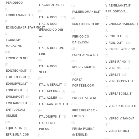
PERIODICO
ITACANOTIZIE.IT
(1)
VIAEMILIANET.IT
(1)
(2)
PERIODICO E...
PALERMOMANIA.IT
ECODELSANNIO.IT
ITALIA OGGI
(174)
(2)
(4)
(1)
ITALIA OGGI
VIGNACLARABLOG.IT
PANATHLONCLUB
ECONOMIA&RISPARMIO.IT
(PERIODICO DEI
(1)
(1)
(2)
...
VIRGILIO.IT
(7)
PERIODICO
ECONOMY
(1)
DAILY.COM
VIRGILIO.IT
(13)
MAGAZINE
ITALIA OGGI ON-
(23)
VISTOSULWEB.COM
(14)
LINE
POINTOFNEWS.IT
(0)
ECOSEVEN.NET
(8)
(30)
VIVERE FANO
(1)
(9)
ITALIA OGGI
POLICY MAKER
VIVERE SRL
(1)
EDILTECNO,IT
(1)
SETTE
(1)
VIVERE.IT
(23)
EDOTTO.COM
(4)
(7)
PORTA-
VIVEREANCONA.IT
EDUNEWS24.IT
(4)
ITALIA SERA.IT
(2)
PORTESE.COM
(4)
EGNEWS.IT
(1)
ITALIA24.ORG
(1)
(2)
VIVEREASCOLI.IT
EMILIAPOST
(0)
ITALIA26.EU
(1)
PRESSITALIA.NET
(3)
EMILIAPOST.IT
(3)
ITALIAAMBIENTE.IT
(10)
VIVERECAMERINO.IT
ENTI LOCALI
(9)
PRESSREADER -
(5)
ONLINE
LIBERO
ITALONEWS.IT
(1)
VIVERECIVITANOVA
(93)
(2)
ITALY FREE
(1)
EQUITALIA
(1)
PRIMA PAGINA
PRESS
VIVEREFERMO.IT
ETRIBUNA.COM
(MENSILE)
(1)
(3)