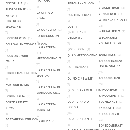
ITALIANA
(5)
FISCOPIU.IT
(2)
PRPCHANNEL.COM
(9)
VIVICENTRO.IT
(3)
(7)
FLIPBOARD.IT
(1)
LA CITTÀ DI
VRSICILIA.IT
(1)
PUNTOIMPERIA.IT
FMAG.IT -
ROMA
WEBMAGAZINE24.IT
(1)
FORTRESS
(3)
(23)
MAGAZINE
QDS.IT
LA CONCERIA
(1)
WEBSALUTE.IT
(1)
QUOTIDIANO
(7)
LA DISCUSSIONE
DELLA SIC...
WECANJOB.IT -
FOCUSNEWS24
(1)
(93)
PORTALE SU PR...
(5)
FOLLOWUPNEWSWORLD.COM
LA GAZZETTA
(1)
QOSHE.COM
(1)
(1)
DEL
WINDPRESS
(1)
QUASIMEZZOGIORNO.COM
FOOD AND WINE
MEZZOGIORNO.IT
YAHOO FINANZA
(3)
ITALIA
(65)
ITALIA ON-LINE
QUI FINANZA.IT
(1)
LA GAZZETTA DI
(13)
(1)
FORCHECAUDINE.COM
MANTOVA
YAHOO NOTIZIE
QUINDICINEWS.IT
(3)
(1)
(40)
(3)
FORTUNE ITALIA
LA GAZZETTA DI
YAHOO SPORT
(7)
QUOTIDIANAMENTE.IT
(4)
VIAREGGIO ON...
YAHOO.LIFE.IT
(2)
(1)
FORUMITALIA
(1)
(1)
QUOTIDIANO DI
YOUMEDIA.IT
(1)
FORZE ARMATE
LA GAZZETTA
FOGGIA
NEWS
ZAZOOM.IT
(67)
TORINESE
(36)
(2)
ZEROUNOTV.IT
(15)
QUOTIDIANO.NET
GAZZAETTAMATIN.COM
(11)
LA GUIDA
(1)
(3)
(1)
ZONEDOMBRA.IT