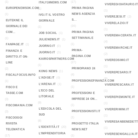
(1)
(17)
ITALY24NEWS.COM
VIVEREGIOIATAURO.I
EUROPENEWSOK.COM
PRIMA PAGINA
(1)
(1)
NEWS AGENZIA
(1)
IVG.IT IL VOSTRO
VIVEREJESI.IT
(2)
S...
EUTEKNE IL
GIORNALE
VIVERELAZIO.IT
(16)
GIORNALE DEI
(1)
(1)
COM...
PRIMA PAGINA
JOB SOCIAL
(1)
VIVEREMACERATA.IT
SETTIMANALE
(1)
JULIENEWS.IT
(1)
(4)
(1)
FANPAGE.IT
(1)
JUORNO.IT
(0)
VIVEREMARCHE.IT
PRIMA-
FINANZA E
JUORNO.IT
(3)
(2)
PAGINA.COM
DIRITTO.IT ON-
KAIROSPARTNERS.COM
VIVEREOSIMO.IT
(27)
LINE
(1)
(1)
PRIMOPIANO 24
(2)
KONG NEWS
(1)
VIVEREPESARO.IT
(4)
FISCALFOCUS.INFO
L'ADIGE.IT
(0)
(6)
PROFESSIONEFINANZA.COM
(1)
L'ARENA.IT
(1)
VIVEREPESCARA.IT
(1)
FISCO E
L'ECO DEL
(1)
TASSE.COM
PROFESSIONI E
LITORALE
VIVEREPIEMONTE.IT
IMPRESE 24 ON...
(3)
(9)
(1)
(1)
FISCOMANIA.COM
L'EDICOLA DEL
VIVERERIMINI.IT
PROFESSIONISTI.IT
(3)
SUD
(1)
(1)
FISCOOGGI
(8)
VIVERESANBENEDETT
RIVISTA
PROGETTO ITALIA
L'IDENTITÀ.IT
(20)
(1)
TELEMATICA
NEWS.NET
L'IMPRENDITORIA
VIVERESENIGALLIA.IT
(17)
(1)