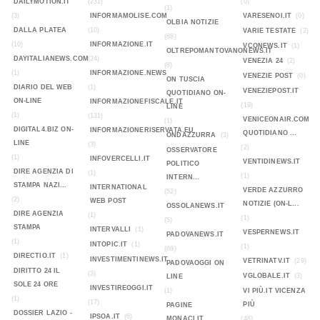
DAILYMOTION.IT
(231)
(0)
(1)
(3)
INFORMAMOLISE.COM
VARESENOI.IT
(0)
OLBIA NOTIZIE
DALLA PLATEA
(10)
VARIE TESTATE
(2)
(88)
(10)
INFORMAZIONE.IT
VCONEWS.IT
(1)
OLTREPOMANTOVANONEWS.IT
DAYITALIANEWS.COM
(24)
VENEZIA 24
(2)
(8)
(1)
INFORMAZIONE.NEWS
VENEZIE POST
(0)
ON TUSCIA
DIARIO DEL WEB
(1)
VENEZIEPOST.IT
QUOTIDIANO ON-
ON-LINE
INFORMAZIONEFISCALE.IT
(19)
LINE
(1)
(131)
VENICEONAIR.COM
(1)
DIGITAL4.BIZ ON-
INFORMAZIONERISERVATA.EU
QUOTIDIANO ...
ONDAZZURRA
(3)
LINE
(3)
(2)
OSSERVATORE
(1)
INFOVERCELLI.IT
VENTIDINEWS.IT
POLITICO
DIRE AGENZIA DI
(1)
(1)
INTERN...
STAMPA NAZI...
INTERNATIONAL
VERDE AZZURRO
(52)
(2)
WEB POST
NOTIZIE (ON-L...
OSSOLANEWS.IT
DIRE AGENZIA
(1)
(1)
(5)
STAMPA
INTERVALLI
(1)
VESPERNEWS.IT
PADOVANEWS.IT
(1)
INTOPIC.IT
(1)
(1)
(68)
DIRECTIO.IT
(1)
INVESTIMENTINEWS.IT
VETRINATV.IT
(29)
PADOVAOGGI ON
DIRITTO 24 IL
(3)
VGLOBALE.IT
(3)
LINE
SOLE 24 ORE
INVESTIREOGGI.IT
(1)
VI PIÙ.IT VICENZA
(1)
(17)
PIÙ
PAGINE
DOSSIER LAZIO -
IPSOA.IT
(6)
MONACI.IT
(48)