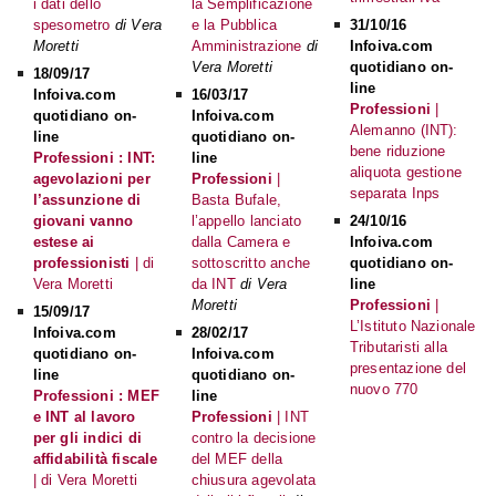
i dati dello
la Semplificazione
spesometro
di Vera
e la Pubblica
31/10/16
Moretti
Amministrazione
di
Infoiva.com
Vera Moretti
quotidiano on-
18/09/17
line
Infoiva.com
16/03/17
Professioni
|
quotidiano on-
Infoiva.com
Alemanno (INT):
line
quotidiano on-
bene riduzione
Professioni : INT:
line
aliquota gestione
agevolazioni per
Professioni
|
separata Inps
l’assunzione di
Basta Bufale,
giovani vanno
l’appello lanciato
24/10/16
estese ai
dalla Camera e
Infoiva.com
professionisti
| di
sottoscritto anche
quotidiano on-
Vera Moretti
da INT
di Vera
line
Moretti
Professioni
|
15/09/17
L’Istituto Nazionale
Infoiva.com
28/02/17
Tributaristi alla
quotidiano on-
Infoiva.com
presentazione del
line
quotidiano on-
nuovo 770
Professioni : MEF
line
e INT al lavoro
Professioni
| INT
per gli indici di
contro la decisione
affidabilità fiscale
del MEF della
| di Vera Moretti
chiusura agevolata