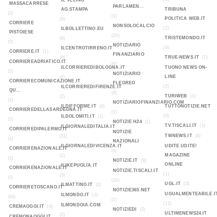
IL VELINO
MASSACARRESE
PARLAMEN...
AG.STAMPA
TRIBUNA
(2)
(1)
POLITICA WEB.IT
(6)
CORRIERE
NONSOLOCALCIO
(2)
ILBOLLETTINO.EU
PISTOIESE
(23)
TRISTEMONDO.IT
(6)
(5)
NOTIZIARIO
(4)
ILCENTROTIRRENO.IT
CORRIERE.IT
(1)
FINANZIARIO
TRUE-NEWS.IT
(1)
(9)
CORRIEREADRIATICO.IT
(0)
ILCORRIEREDIBOLOGNA.IT
TUONO NEWS ON-
(2)
NOTIZIARIO
LINE
(2)
CORRIERECOMUNICAZIONE.IT
FLEGREO
(2)
ILCORRIEREDIFIRENZE.IT
QU...
(4)
TURIWEB
(1)
(2)
(1)
NOTIZIARIOFINANZIARIO.COM
ILDIFFORME.IT
(4)
TUTTONOTIZIE.NET
CORRIEREDELLASARDEGNA.IT
(1)
(0)
ILDOLOMITI.IT
(1)
(2)
NOTIZIE H24
(1)
TV.TISCALI.IT
(1)
ILGIORNALEDITALIA.IT
CORRIEREDIPALERMO.IT
NOTIZIE
TWNEWS.IT
(4)
(51)
(1)
NAZIONALI
ILGIORNALEDIVICENZA.IT
UDITE UDITE!
CORRIERENAZIONALE.IT
(5)
MAGAZINE
(1)
(1)
NOTIZIE.IT
(9)
ONLINE
ILIKEPUGLIA.IT
CORRIERENAZIONALE.IT
NOTIZIE.TISCALI.IT
(1)
(3)
(0)
(18)
UGL.IT
(3)
ILMATTINO.IT
(2)
CORRIERETOSCANO.IT
NOTIZIE365.NET
UGUALMENTEABILE.I
ILMONDO.IT
(2)
(44)
(1)
(11)
ILMONDOIA.COM
CREMAOGGI.IT
(4)
NOTIZIEDI
(3)
ULTIMENEWS24.IT
(2)
CREMONAOGGI.IT