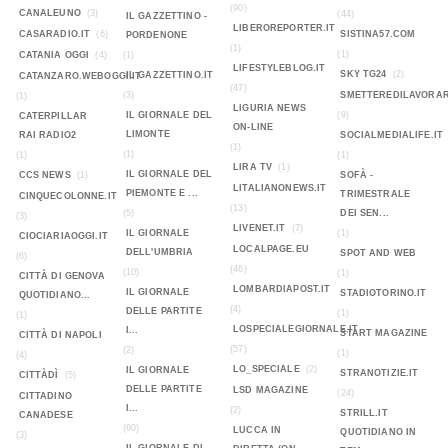
(90)
CANALEUNO
(3)
(44)
IL GAZZETTINO -
LIBEROREPORTER.IT
CASARADIO.IT
(6)
SISTINA57.COM
PORDENONE
(1)
(1)
CATANIA OGGI
(4)
(1)
LIFESTYLEBLOG.IT
SKY TG24
(2)
IL GAZZETTINO.IT
CATANZARO.WEBOGGI.IT
(47)
(3)
SMETTEREDILAVORAR
(1)
LIGURIA NEWS
IL GIORNALE DEL
(9)
CATERPILLAR
ON-LINE
LIMONTE
RAI RADIO2
SOCIALMEDIALIFE.IT
(1)
(1)
(1)
(1)
LIRA TV
(1)
IL GIORNALE DEL
CCS NEWS
(1)
SOFÀ -
LITALIANONEWS.IT
PIEMONTE E ...
TRIMESTRALE
CINQUECOLONNE.IT
(13)
(5)
DEI SEN...
(3)
LIVENET.IT
(7)
IL GIORNALE
(1)
CIOCIARIAOGGI.IT
LOCALPAGE.EU
DELL'UMBRIA
SPOT AND WEB
(6)
(46)
(10)
(1)
CITTÀ DI GENOVA
LOMBARDIAPOST.IT
IL GIORNALE
STADIOTORINO.IT
QUOTIDIANO...
(4)
DELLE PARTITE
(1)
(1)
LOSPECIALEGIORNALE.IT
I...
START MAGAZINE
CITTÀ DI NAPOLI
(57)
(2)
(1)
(4)
LO_SPECIALE
(2)
IL GIORNALE
STRANOTIZIE.IT
CITTÀDÌ
(5)
DELLE PARTITE
LSD MAGAZINE
(24)
CITTADINO
I...
(2)
STRILL.IT
CANADESE
(60)
LUCCA IN
QUOTIDIANO IN
(3)