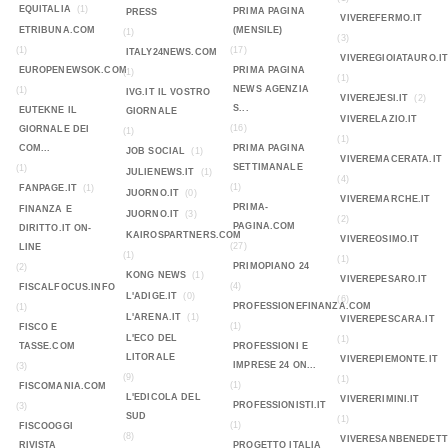
EQUITALIA
(1)
PRIMA PAGINA
PRESS
VIVEREFERMO.IT
ETRIBUNA.COM
(MENSILE)
(1)
(3)
(1)
(17)
ITALY24NEWS.COM
VIVEREGIOIATAURO.I
EUROPENEWSOK.COM
PRIMA PAGINA
(1)
(1)
NEWS AGENZIA
(1)
IVG.IT IL VOSTRO
VIVEREJESI.IT
(2)
S...
EUTEKNE IL
GIORNALE
VIVERELAZIO.IT
(16)
GIORNALE DEI
(1)
(1)
COM...
PRIMA PAGINA
JOB SOCIAL
(1)
VIVEREMACERATA.IT
SETTIMANALE
(1)
JULIENEWS.IT
(1)
(4)
(1)
FANPAGE.IT
(1)
JUORNO.IT
(0)
VIVEREMARCHE.IT
PRIMA-
FINANZA E
JUORNO.IT
(3)
(2)
PAGINA.COM
DIRITTO.IT ON-
KAIROSPARTNERS.COM
VIVEREOSIMO.IT
(27)
LINE
(1)
(1)
PRIMOPIANO 24
(2)
KONG NEWS
(1)
VIVEREPESARO.IT
(4)
FISCALFOCUS.INFO
L'ADIGE.IT
(0)
(6)
PROFESSIONEFINANZA.COM
(1)
L'ARENA.IT
(1)
VIVEREPESCARA.IT
(1)
FISCO E
L'ECO DEL
(1)
TASSE.COM
PROFESSIONI E
LITORALE
VIVEREPIEMONTE.IT
IMPRESE 24 ON...
(3)
(9)
(1)
(1)
FISCOMANIA.COM
L'EDICOLA DEL
VIVERERIMINI.IT
PROFESSIONISTI.IT
(3)
SUD
(1)
(1)
FISCOOGGI
(8)
VIVERESANBENEDETT
RIVISTA
PROGETTO ITALIA