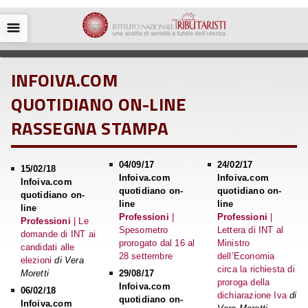
☰
INFOIVA.COM
QUOTIDIANO ON-LINE
RASSEGNA STAMPA
04/09/17
24/02/17
15/02/18
Infoiva.com
Infoiva.com
Infoiva.com
quotidiano on-
quotidiano on-
quotidiano on-
line
line
line
Professioni
|
Professioni
|
Professioni
| Le
Spesometro
Lettera di INT al
domande di INT ai
prorogato dal 16 al
Ministro
candidati alle
28 settembre
dell’Economia
elezioni
di Vera
circa la richiesta di
Moretti
29/08/17
proroga della
Infoiva.com
06/02/18
dichiarazione Iva
di
quotidiano on-
Infoiva.com