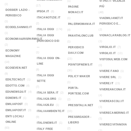
(1)
VI PIÙ.IT VICENZA
(1)
(17)
PIÙ
PAGINE
DOSSIER LAZIO -
IPSOA.IT
(6)
MONACI.IT
(48)
PERIODICO
ITACANOTIZIE.IT
(1)
VIAEMILIANET.IT
(1)
(2)
PERIODICO E...
PALERMOMANIA.IT
ECODELSANNIO.IT
ITALIA OGGI
(174)
(2)
(4)
(1)
ITALIA OGGI
VIGNACLARABLOG.IT
PANATHLONCLUB
ECONOMIA&RISPARMIO.IT
(PERIODICO DEI
(1)
(1)
(2)
...
VIRGILIO.IT
(7)
PERIODICO
ECONOMY
(1)
DAILY.COM
VIRGILIO.IT
(13)
MAGAZINE
ITALIA OGGI ON-
(23)
VISTOSULWEB.COM
(14)
LINE
POINTOFNEWS.IT
(0)
ECOSEVEN.NET
(8)
(30)
VIVERE FANO
(1)
(9)
ITALIA OGGI
POLICY MAKER
VIVERE SRL
(1)
EDILTECNO,IT
(1)
SETTE
(1)
VIVERE.IT
(23)
EDOTTO.COM
(4)
(7)
PORTA-
VIVEREANCONA.IT
EDUNEWS24.IT
(4)
ITALIA SERA.IT
(2)
PORTESE.COM
(4)
EGNEWS.IT
(1)
ITALIA24.ORG
(1)
(2)
VIVEREASCOLI.IT
EMILIAPOST
(0)
ITALIA26.EU
(1)
PRESSITALIA.NET
(3)
EMILIAPOST.IT
(3)
ITALIAAMBIENTE.IT
(10)
VIVERECAMERINO.IT
ENTI LOCALI
(9)
PRESSREADER -
(5)
ONLINE
LIBERO
ITALONEWS.IT
(1)
VIVERECIVITANOVA
(93)
(2)
ITALY FREE
(1)