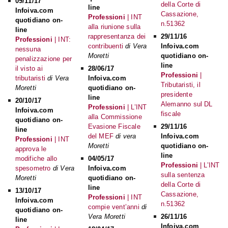
09/11/17
della Corte di
line
Infoiva.com
Cassazione,
Professioni
| INT
quotidiano on-
n.51362
alla riunione sulla
line
rappresentanza dei
29/11/16
Professioni
| INT:
contribuenti
di Vera
Infoiva.com
nessuna
Moretti
quotidiano on-
penalizzazione per
line
il visto ai
28/06/17
Professioni
|
tributaristi
di Vera
Infoiva.com
Tributaristi, il
Moretti
quotidiano on-
presidente
line
20/10/17
Alemanno sul DL
Professioni
| L’INT
Infoiva.com
fiscale
alla Commissione
quotidiano on-
Evasione Fiscale
29/11/16
line
del MEF
di vera
Infoiva.com
Professioni
| INT
Moretti
quotidiano on-
approva le
line
modifiche allo
04/05/17
Professioni
| L’INT
spesometro
di Vera
Infoiva.com
sulla sentenza
Moretti
quotidiano on-
della Corte di
line
13/10/17
Cassazione,
Professioni
| INT
Infoiva.com
n.51362
compie vent’anni
di
quotidiano on-
Vera Moretti
26/11/16
line
Infoiva.com