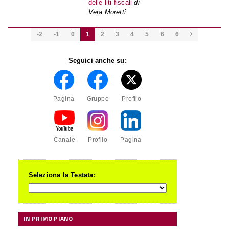
delle liti fiscali
di
Vera Moretti
-2
-1
0
1
2
3
4
5
6
6

Seguici anche su:
Pagina
Gruppo
Profilo
Canale
Profilo
Pagina
Seleziona la Testata:
IN PRIMO PIANO