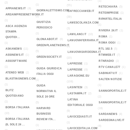
(1)
(2)
(1)
(55)
RETECHIARA
(5)
APPIANEWS.IT
(8)
GIORNALETTISMO.COM
LAFRECCIAWEB.IT
RETEIMPRESE
(1)
AREAIMPRESENETWORK.IT
(1)
(39)
RIPARTELITALIA
(1)
GIUSTIZIA
LAMESCOLANZA.COM
(1)
ASCA AGENZIA
PERIODICO
(3)
RIVIERA 24.IT
(1)
STAMPA
(1)
LAMILANO.IT
(10)
ROMA
(1)
QUOTIDI...
GLONAABOT.IT
(6)
LANUOVAFERRARA.IT
ROMA OGGI
(1)
(1)
GREENPLANETNEWS.IT
(8)
ASKANEWS
(11)
RTL 102.5
(5)
(5)
LANUOVASARDEGNA.IT
ASSINEWS.IT
(1)
RTMWEB.IT
(7)
GREENSOCIETY.IT
(10)
ASSOSFTWARE
RTNRADIO
(2)
(1)
LAPRESSE
(1)
(1)
RTV CANALE77
(1)
GUIDA GIURIDICA
LAPRESSE
(0)
ATENEO WEB
(2)
SABINIATV.IT
(1)
ITALIA OGGI
LARAGIONE.EU
BLASTINGNEWS.COM
SALTEN NOTIZIE
(1)
(108)
(1)
(1)
GUIDA
LASINTESI
(3)
BLITZ
SANNIOPORTALE.IT
NORMATIVA IL
LASTAMPA.IT
(2)
QUOTIDIANO
SOLE 24 ORE
(2)
LATINA
(1)
(5)
SANNIOPORTALE.IT
EDITORIALE OGGI
BORSA ITALIANA
HARVARD
(18)
(9)
(10)
BUSINESS
SARDANEWS
(4)
LAVOCEDIASTI.IT
BORSA ITALIANA
REVIEW ITA...
SARDEGNALIVE.IT
(1)
(IL SOLE 24 ...
(1)
(8)
LAVOCEDITALIA.COM