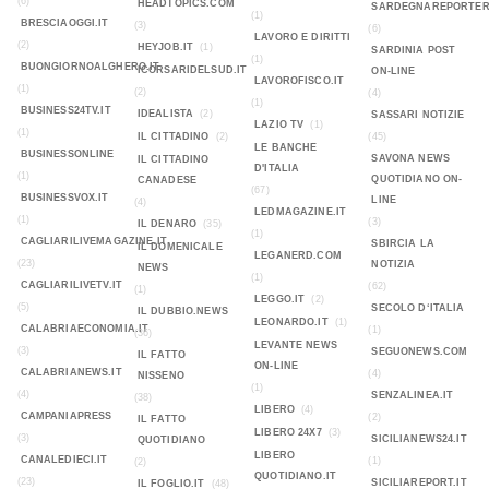
(6)
HEADTOPICS.COM
SARDEGNAREPORTER
(1)
BRESCIAOGGI.IT
(3)
(6)
LAVORO E DIRITTI
(2)
HEYJOB.IT
(1)
SARDINIA POST
(1)
BUONGIORNOALGHERO.IT
ICORSARIDELSUD.IT
ON-LINE
LAVOROFISCO.IT
(1)
(2)
(4)
(1)
BUSINESS24TV.IT
IDEALISTA
(2)
SASSARI NOTIZIE
LAZIO TV
(1)
(1)
IL CITTADINO
(2)
(45)
LE BANCHE
BUSINESSONLINE
SAVONA NEWS
IL CITTADINO
D'ITALIA
(1)
QUOTIDIANO ON-
CANADESE
(67)
BUSINESSVOX.IT
LINE
(4)
LEDMAGAZINE.IT
(1)
(3)
IL DENARO
(35)
(1)
CAGLIARILIVEMAGAZINE.IT
SBIRCIA LA
IL DOMENICALE
LEGANERD.COM
(23)
NOTIZIA
NEWS
(1)
CAGLIARILIVETV.IT
(62)
(1)
LEGGO.IT
(2)
(5)
SECOLO D‘ITALIA
IL DUBBIO.NEWS
LEONARDO.IT
(1)
CALABRIAECONOMIA.IT
(1)
(36)
LEVANTE NEWS
(3)
SEGUONEWS.COM
IL FATTO
ON-LINE
CALABRIANEWS.IT
(4)
NISSENO
(1)
(4)
SENZALINEA.IT
(38)
LIBERO
(4)
CAMPANIAPRESS
(2)
IL FATTO
LIBERO 24X7
(3)
(3)
SICILIANEWS24.IT
QUOTIDIANO
LIBERO
CANALEDIECI.IT
(1)
(2)
QUOTIDIANO.IT
(23)
SICILIAREPORT.IT
IL FOGLIO.IT
(48)