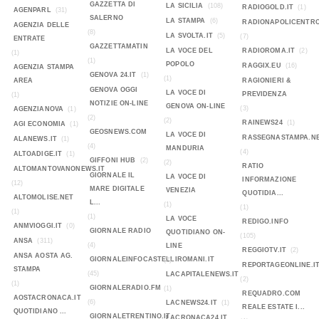
GAZZETTA DI
LA SICILIA
(108)
RADIOGOLD.IT
(1)
AGENPARL
(31)
SALERNO
LA STAMPA
(6)
RADIONAPOLICENTR
AGENZIA DELLE
(8)
LA SVOLTA.IT
(5)
(7)
ENTRATE
GAZZETTAMATIN
LA VOCE DEL
RADIOROMA.IT
(2)
(1)
(1)
POPOLO
RAGGIX.EU
(16)
AGENZIA STAMPA
GENOVA 24.IT
(1)
(1)
AREA
RAGIONIERI &
GENOVA OGGI
LA VOCE DI
PREVIDENZA
(1)
NOTIZIE ON-LINE
GENOVA ON-LINE
(3)
AGENZIANOVA
(1)
(2)
(2)
RAINEWS24
(1)
AGI ECONOMIA
(1)
GEOSNEWS.COM
LA VOCE DI
RASSEGNASTAMPA.N
ALANEWS.IT
(1)
(4)
MANDURIA
(4)
ALTOADIGE.IT
(1)
GIFFONI HUB
(2)
(2)
RATIO
ALTOMANTOVANONEWS.IT
GIORNALE IL
LA VOCE DI
INFORMAZIONE
(12)
MARE DIGITALE
VENEZIA
QUOTIDIA...
ALTOMOLISE.NET
L...
(1)
(1)
(1)
(1)
LA VOCE
REDIGO.INFO
ANMVIOGGI.IT
(0)
GIORNALE RADIO
QUOTIDIANO ON-
(105)
ANSA
(311)
(4)
LINE
REGGIOTV.IT
(2)
ANSA AOSTA AG.
GIORNALEINFOCASTELLIROMANI.IT
(2)
REPORTAGEONLINE.I
STAMPA
(45)
LACAPITALENEWS.IT
(2)
(1)
GIORNALERADIO.FM
(1)
REQUADRO.COM
AOSTACRONACA.IT
(6)
LACNEWS24.IT
(1)
REALE ESTATE I...
QUOTIDIANO ...
GIORNALETRENTINO.IT
LACRONACA24.IT