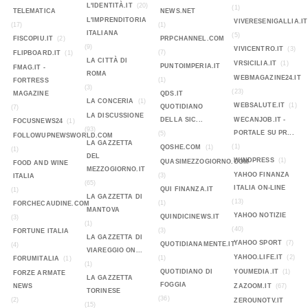
L'IDENTITÀ.IT
(20)
(1)
TELEMATICA
NEWS.NET
L'IMPRENDITORIA
VIVERESENIGALLIA.IT
(17)
(1)
ITALIANA
(5)
FISCOPIU.IT
(2)
PRPCHANNEL.COM
(9)
VIVICENTRO.IT
(3)
(7)
FLIPBOARD.IT
(1)
LA CITTÀ DI
VRSICILIA.IT
(1)
PUNTOIMPERIA.IT
FMAG.IT -
ROMA
WEBMAGAZINE24.IT
(1)
FORTRESS
(3)
(23)
MAGAZINE
QDS.IT
LA CONCERIA
(1)
WEBSALUTE.IT
(1)
QUOTIDIANO
(7)
LA DISCUSSIONE
DELLA SIC...
WECANJOB.IT -
FOCUSNEWS24
(1)
(93)
PORTALE SU PR...
(5)
FOLLOWUPNEWSWORLD.COM
LA GAZZETTA
(1)
QOSHE.COM
(1)
(1)
DEL
WINDPRESS
(1)
QUASIMEZZOGIORNO.COM
FOOD AND WINE
MEZZOGIORNO.IT
YAHOO FINANZA
(3)
ITALIA
(65)
ITALIA ON-LINE
QUI FINANZA.IT
(1)
LA GAZZETTA DI
(13)
(1)
FORCHECAUDINE.COM
MANTOVA
YAHOO NOTIZIE
QUINDICINEWS.IT
(3)
(1)
(40)
(3)
FORTUNE ITALIA
LA GAZZETTA DI
YAHOO SPORT
(7)
QUOTIDIANAMENTE.IT
(4)
VIAREGGIO ON...
YAHOO.LIFE.IT
(2)
(1)
FORUMITALIA
(1)
(1)
QUOTIDIANO DI
YOUMEDIA.IT
(1)
FORZE ARMATE
LA GAZZETTA
FOGGIA
NEWS
ZAZOOM.IT
(67)
TORINESE
(36)
(2)
ZEROUNOTV.IT
(15)