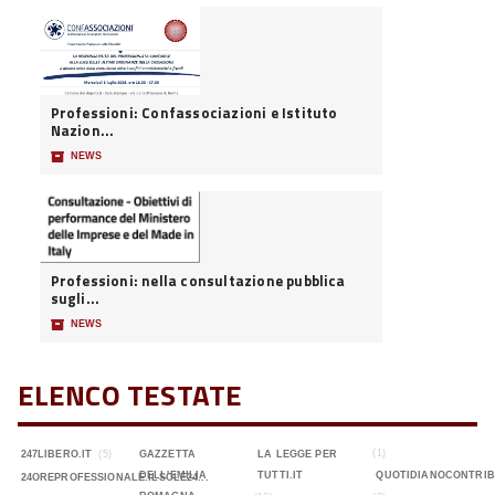
Professioni: Confassociazioni e Istituto
Nazion...
📦
NEWS
Professioni: nella consultazione pubblica
sugli...
📦
NEWS
ELENCO TESTATE
(1)
247LIBERO.IT
(5)
GAZZETTA
LA LEGGE PER
DELL'EMILIA
TUTTI.IT
QUOTIDIANOCONTRIB
24OREPROFESSIONALE.ILSOLE24...