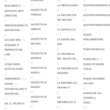
ROMAGNA
(16)
(3)
(1)
(1)
LA MESCOLANZA
QUOTIDIANODIBARI.I
9COLONNE.IT
(1)
GAZZETTA DI
(1)
(54)
@FISCO24_INFO
FIRENZE
LA MIA PARTITA
QUOTIDIANODIPUGLIA
(TWITTER)
(3)
IVA ON-LINE
(2)
(1)
GAZZETTA DI
(2)
QUOTIDIANONAZIONA
ABRUZZO24ORE.TV
GENOVA
LA NOTIFICA.IT
(1)
QUOTIDIANO ...
(7)
(12)
RADIO
(1)
GAZZETTA DI
LA NUOVA DEL
PARLAMENTARE
ACCADE ORA
(3)
MILANO
SUD
(1)
ACQUESE.IT
(1)
(1)
RADIO RADICALE
PERIODICO ON-
GAZZETTA DI
LA PROVINCIA
(5)
LINE
MODENA
DEL SULCIS IGL...
RADIO RAI 1
(4)
(5)
(8)
(1)
ACQUI NEWS
RADIO STUDIO90
GAZZETTA DI
LA PROVINCIA DI
ILPICCOLO.NET
ITALIA
NAPOLI
SONDRIO
(4)
(3)
(2)
(1)
ADNKRONOS
(207)
RADIO TNS NEWS
GAZZETTA DI
LA REPUBBLICA
ON-LINE
ADVFN
(2)
REGGIO
GENOVA.IT
(1)
AFFARIITALIANI.IT
(8)
(1)
RADIOCOR AG.
QUOTIDIAN...
GAZZETTA DI
LA
STAMPA IL
(71)
ROMA
REPUBBLICA.IT
SOLE...
AG. IL VELINO.IT
(6)
(6)
(18)
(1)