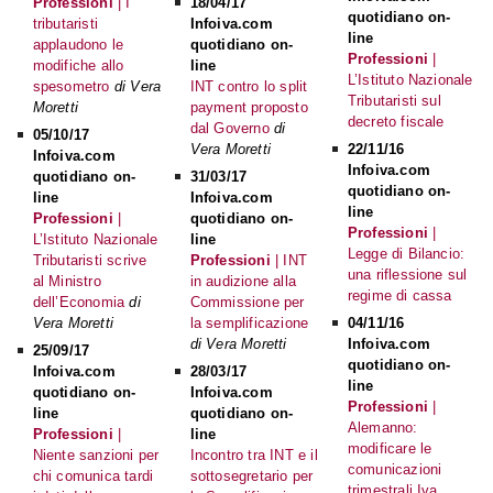
Professioni
| I
18/04/17
quotidiano on-
tributaristi
Infoiva.com
line
applaudono le
quotidiano on-
Professioni
|
modifiche allo
line
L’Istituto Nazionale
spesometro
di Vera
INT contro lo split
Tributaristi sul
Moretti
payment proposto
decreto fiscale
dal Governo
di
05/10/17
Vera Moretti
22/11/16
Infoiva.com
Infoiva.com
quotidiano on-
31/03/17
quotidiano on-
line
Infoiva.com
line
Professioni
|
quotidiano on-
Professioni
|
L’Istituto Nazionale
line
Legge di Bilancio:
Tributaristi scrive
Professioni
| INT
una riflessione sul
al Ministro
in audizione alla
regime di cassa
dell’Economia
di
Commissione per
Vera Moretti
la semplificazione
04/11/16
di Vera Moretti
Infoiva.com
25/09/17
quotidiano on-
Infoiva.com
28/03/17
line
quotidiano on-
Infoiva.com
Professioni
|
line
quotidiano on-
Alemanno:
Professioni
|
line
modificare le
Niente sanzioni per
Incontro tra INT e il
comunicazioni
chi comunica tardi
sottosegretario per
trimestrali Iva