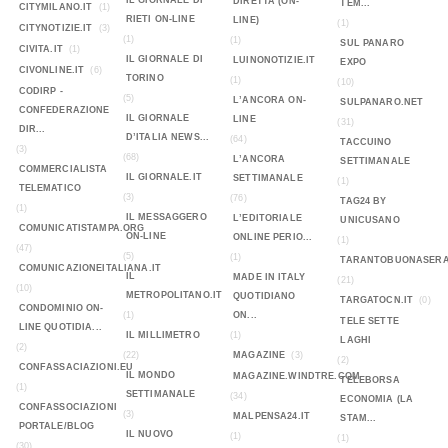
IL GIORNALE DI
DIRETTA (ON-
TEM...
CITYMILANO.IT
(1)
RIETI ON-LINE
LINE)
(1)
CITYNOTIZIE.IT
(3)
(1)
(1)
SUL PANARO
CIVITA.IT
(1)
IL GIORNALE DI
LUINONOTIZIE.IT
EXPO
CIVONLINE.IT
(6)
TORINO
(1)
(10)
CODIRP -
(5)
L’ANCORA ON-
SULPANARO.NET
CONFEDERAZIONE
IL GIORNALE
LINE
(31)
DIR...
D’ITALIA NEWS...
(64)
TACCUINO
(3)
(68)
L’ANCORA
SETTIMANALE
COMMERCIALISTA
IL GIORNALE.IT
SETTIMANALE
(1)
TELEMATICO
(3)
(76)
TAG24 BY
(1)
IL MESSAGGERO
L’EDITORIALE
UNICUSANO
COMUNICATISTAMPA.ORG
ON-LINE
ONLINE PERIO...
(1)
(47)
(5)
(1)
TARANTOBUONASERA
COMUNICAZIONEITALIANA.IT
IL
MADE IN ITALY
(21)
(10)
METROPOLITANO.IT
QUOTIDIANO
TARGATOCN.IT
(0)
CONDOMINIO ON-
(1)
ON...
TELE SETTE
LINE QUOTIDIA...
IL MILLIMETRO
(1)
LAGHI
(2)
(22)
MAGAZINE
(3)
(2)
CONFASSACIAZIONI.EU
IL MONDO
MAGAZINE.WINDTRE.COM
TELEBORSA
(1)
SETTIMANALE
(34)
ECONOMIA (LA
CONFASSOCIAZIONI
(3)
MALPENSA24.IT
STAM...
PORTALE/BLOG
IL NUOVO
(1)
(1)
(30)