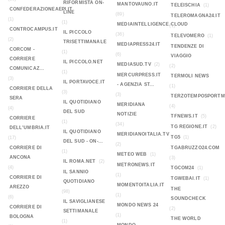
RIFORMISTA ON-
MANTOVAUNO.IT
TELEISCHIA
(1)
CONFEDERAZIONEAEPI.IT
LINE
(89)
TELEROMAGNA24.IT
(1)
(1)
MEDIAINTELLIGENCE.CLOUD
(1)
CONTROCAMPUS.IT
IL PICCOLO
(36)
TELEVOMERO
(1)
(2)
TRISETTIMANALE
MEDIAPRESS24.IT
TENDENZE DI
CORCOM -
(1)
(6)
VIAGGIO
CORRIERE
IL PICCOLO.NET
MEDIASUD.TV
(2)
(2)
COMUNICAZ...
(1)
MERCURPRESS.IT
TERMOLI NEWS
(3)
IL PORTAVOCE.IT
- AGENZIA ST...
(1)
CORRIERE DELLA
(3)
(3)
TERZOTEMPOSPORTMA
SERA
IL QUOTIDIANO
MERIDIANA
(4)
(4)
DEL SUD
NOTIZIE
TFNEWS.IT
(5)
CORRIERE
(1)
(34)
TG REGIONE.IT
(2)
DELL’UMBRIA.IT
IL QUOTIDIANO
MERIDIANOITALIA.TV
TG5
(1)
(17)
DEL SUD - ON-...
(2)
CORRIERE DI
TGABRUZZO24.COM
(1)
METEO WEB
(1)
ANCONA
(3)
IL ROMA.NET
(2)
METRONEWS.IT
(4)
TGCOM24
(1)
IL SANNIO
(1)
CORRIERE DI
TGWEBAI.IT
(1)
QUOTIDIANO
MOMENTOITALIA.IT
AREZZO
THE
(98)
(1)
(6)
SOUNDCHECK
IL SAVIGLIANESE
MONDO NEWS 24
CORRIERE DI
(2)
SETTIMANALE
(1)
BOLOGNA
THE WORLD
(1)