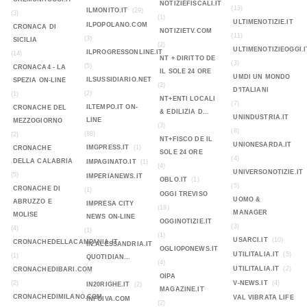
NOTIZIEFISCALI.IT
(13)
ILMONITO.IT
(29)
(3)
(1)
ULTIMENOTIZIE.IT
ILPOPOLANO.COM
CRONACA DI
NOTIZIETV.COM
(11)
(3)
SICILIA
(2)
ULTIMENOTIZIEOGGI.I
ILPROGRESSONLINE.IT
(14)
NT + DIRITTO DE
(3)
(5)
CRONACA4 - LA
IL SOLE 24 ORE
UMDI UN MONDO
ILSUSSIDIARIO.NET
SPEZIA ON-LINE
(2)
D'ITALIANI
(2)
(1)
NT+ENTI LOCALI
(7)
ILTEMPO.IT ON-
CRONACHE DEL
& EDILIZIA D...
UNINDUSTRIA.IT
LINE
MEZZOGIORNO
(3)
(8)
(88)
(2)
NT+FISCO DE IL
UNIONESARDA.IT
IMGPRESS.IT
(1)
CRONACHE
SOLE 24 ORE
(4)
DELLA CALABRIA
IMPAGINATO.IT
(1)
(4)
UNIVERSONOTIZIE.IT
(5)
IMPERIANEWS.IT
OBLO.IT
(1)
(5)
CRONACHE DI
(1)
OGGI TREVISO
UOMO &
ABRUZZO E
IMPRESA CITY
(18)
MANAGER
MOLISE
NEWS ON-LINE
OGGINOTIZIE.IT
(3)
(4)
(1)
(1)
USARCI.IT
(10)
CRONACHEDELLACAMPANIA.IT
IN.ALESSANDRIA.IT
OGLIOPONEWS.IT
UTILITALIA.IT
(5)
(1)
QUOTIDIAN...
(4)
UTILITALIA.IT
(2)
CRONACHEDIBARI.COM
(1)
OIPA
(2)
V-NEWS.IT
(4)
IN20RIGHE.IT
(2)
MAGAZINE.IT
CRONACHEDIMILANO.COM
VAL VIBRATA LIFE
INFOIVA.COM
(2)