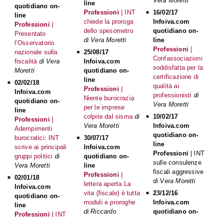
Vera Moretti
line
quotidiano on-
Professioni
| INT
16/02/17
line
chiede la proroga
Infoiva.com
Professioni
|
dello spesometro
quotidiano on-
Presentato
di Vera Moretti
line
l’Osservatorio
Professioni
|
nazionale sulla
25/08/17
Confassociazioni
fiscalità
di Vera
Infoiva.com
soddisfatta per la
Moretti
quotidiano on-
certificazione di
line
02/02/18
qualità ai
Professioni
|
Infoiva.com
professionisti
di
Niente burocrazia
quotidiano on-
Vera Moretti
per le imprese
line
colpite dal sisma
di
10/02/17
Professioni
|
Vera Moretti
Infoiva.com
Adempimenti
quotidiano on-
burocratici: INT
30/07/17
line
scrive ai principali
Infoiva.com
Professioni
| INT
gruppi politici
di
quotidiano on-
sulle consulenze
Vera Moretti
line
fiscali aggressive
Professioni
|
02/01/18
di Vera Moretti
lettera aperta La
Infoiva.com
vita (fiscale) è tutta
23/12/16
quotidiano on-
moduli e proroghe
Infoiva.com
line
di Riccardo
quotidiano on-
Professioni
| INT