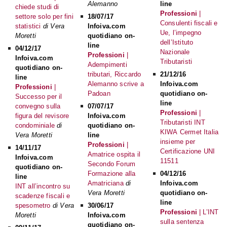
Alemanno
line
chiede studi di
Professioni
|
settore solo per fini
18/07/17
Consulenti fiscali e
statistici
di Vera
Infoiva.com
Ue, l’impegno
Moretti
quotidiano on-
dell’Istituto
line
04/12/17
Nazionale
Professioni
|
Infoiva.com
Tributaristi
Adempimenti
quotidiano on-
tributari, Riccardo
21/12/16
line
Alemanno scrive a
Infoiva.com
Professioni
|
Padoan
quotidiano on-
Successo per il
line
convegno sulla
07/07/17
Professioni
|
figura del revisore
Infoiva.com
Tributaristi INT
condominiale
di
quotidiano on-
KIWA Cermet Italia
Vera Moretti
line
insieme per
Professioni
|
14/11/17
Certificazione UNI
Amatrice ospita il
Infoiva.com
11511
Secondo Forum
quotidiano on-
Formazione alla
04/12/16
line
Amatriciana
di
Infoiva.com
INT all’incontro su
Vera Moretti
quotidiano on-
scadenze fiscali e
line
spesometro
di Vera
30/06/17
Professioni
| L’INT
Moretti
Infoiva.com
sulla sentenza
quotidiano on-