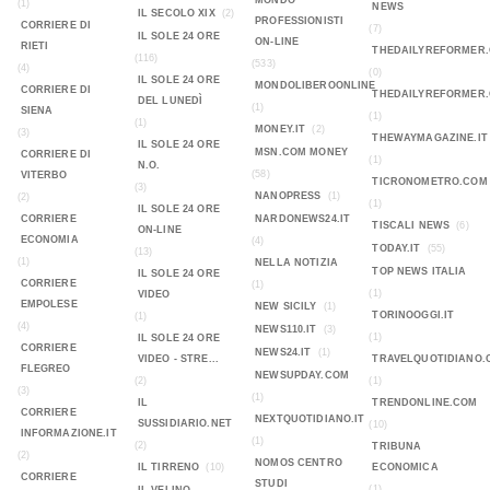
MONDO
(1)
NEWS
IL SECOLO XIX
(2)
PROFESSIONISTI
CORRIERE DI
(7)
IL SOLE 24 ORE
ON-LINE
RIETI
THEDAILYREFORMER
(116)
(533)
(4)
(0)
IL SOLE 24 ORE
MONDOLIBEROONLINE
CORRIERE DI
THEDAILYREFORMER
DEL LUNEDÌ
(1)
SIENA
(1)
(1)
MONEY.IT
(2)
(3)
THEWAYMAGAZINE.IT
IL SOLE 24 ORE
MSN.COM MONEY
CORRIERE DI
(1)
N.O.
(58)
VITERBO
TICRONOMETRO.COM
(3)
NANOPRESS
(1)
(2)
(1)
IL SOLE 24 ORE
CORRIERE
NARDONEWS24.IT
TISCALI NEWS
(6)
ON-LINE
ECONOMIA
(4)
TODAY.IT
(55)
(13)
(1)
NELLA NOTIZIA
TOP NEWS ITALIA
IL SOLE 24 ORE
CORRIERE
(1)
(1)
VIDEO
EMPOLESE
NEW SICILY
(1)
TORINOOGGI.IT
(1)
(4)
NEWS110.IT
(3)
(1)
IL SOLE 24 ORE
CORRIERE
NEWS24.IT
(1)
VIDEO - STRE...
TRAVELQUOTIDIANO.
FLEGREO
NEWSUPDAY.COM
(2)
(1)
(3)
(1)
IL
TRENDONLINE.COM
CORRIERE
NEXTQUOTIDIANO.IT
SUSSIDIARIO.NET
(10)
INFORMAZIONE.IT
(1)
(2)
TRIBUNA
(2)
NOMOS CENTRO
IL TIRRENO
(10)
ECONOMICA
CORRIERE
STUDI
(1)