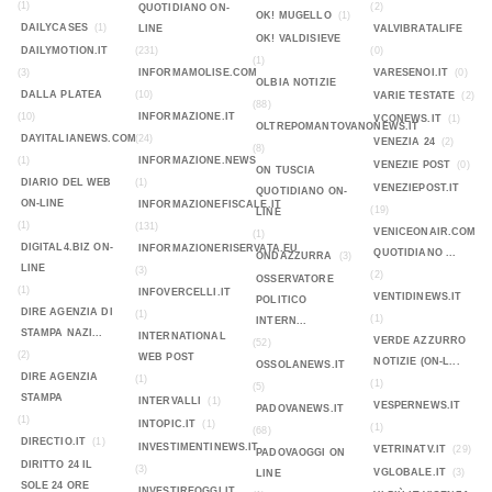
(1)
(2)
QUOTIDIANO ON-
OK! MUGELLO
(1)
DAILYCASES
(1)
LINE
VALVIBRATALIFE
OK! VALDISIEVE
DAILYMOTION.IT
(231)
(0)
(1)
(3)
INFORMAMOLISE.COM
VARESENOI.IT
(0)
OLBIA NOTIZIE
DALLA PLATEA
(10)
VARIE TESTATE
(2)
(88)
(10)
INFORMAZIONE.IT
VCONEWS.IT
(1)
OLTREPOMANTOVANONEWS.IT
DAYITALIANEWS.COM
(24)
VENEZIA 24
(2)
(8)
(1)
INFORMAZIONE.NEWS
VENEZIE POST
(0)
ON TUSCIA
DIARIO DEL WEB
(1)
VENEZIEPOST.IT
QUOTIDIANO ON-
ON-LINE
INFORMAZIONEFISCALE.IT
(19)
LINE
(1)
(131)
VENICEONAIR.COM
(1)
DIGITAL4.BIZ ON-
INFORMAZIONERISERVATA.EU
QUOTIDIANO ...
ONDAZZURRA
(3)
LINE
(3)
(2)
OSSERVATORE
(1)
INFOVERCELLI.IT
VENTIDINEWS.IT
POLITICO
DIRE AGENZIA DI
(1)
(1)
INTERN...
STAMPA NAZI...
INTERNATIONAL
VERDE AZZURRO
(52)
(2)
WEB POST
NOTIZIE (ON-L...
OSSOLANEWS.IT
DIRE AGENZIA
(1)
(1)
(5)
STAMPA
INTERVALLI
(1)
VESPERNEWS.IT
PADOVANEWS.IT
(1)
INTOPIC.IT
(1)
(1)
(68)
DIRECTIO.IT
(1)
INVESTIMENTINEWS.IT
VETRINATV.IT
(29)
PADOVAOGGI ON
DIRITTO 24 IL
(3)
VGLOBALE.IT
(3)
LINE
SOLE 24 ORE
INVESTIREOGGI.IT