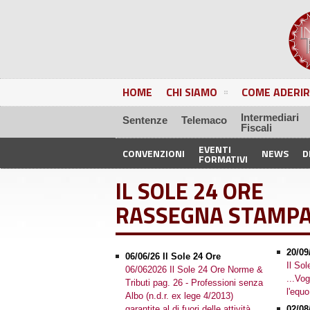
HOME
CHI SIAMO
COME ADERIR
Intermediari
Sentenze
Telemaco
Fiscali
EVENTI
CONVENZIONI
NEWS
D
FORMATIVI
IL SOLE 24 ORE
RASSEGNA STAMP
20/09
06/06/26 Il Sole 24 Ore
Il So
06/062026 Il Sole 24 Ore Norme &
...Vo
Tributi pag. 26 - Professioni senza
l'equ
Albo (n.d.r. ex lege 4/2013)
garantite al di fuori delle attività
02/08