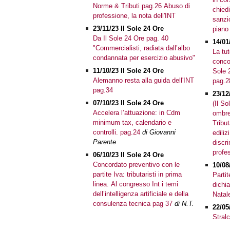
Norme & Tributi pag.26 Abuso di
chied
professione, la nota dell'INT
sanzi
23/11/23 Il Sole 24 Ore
piano
Da Il Sole 24 Ore pag. 40
14/01
"Commercialisti, radiata dall’albo
La tut
condannata per esercizio abusivo"
concor
11/10/23 Il Sole 24 Ore
Sole 
Alemanno resta alla guida dell'INT
pag.2
pag.34
23/12
07/10/23 Il Sole 24 Ore
(Il S
Accelera l’attuazione: in Cdm
ombre
minimum tax, calendario e
Tribu
controlli. pag.24
di Giovanni
edili
Parente
discr
profes
06/10/23 Il Sole 24 Ore
Concordato preventivo con le
10/08
partite Iva: tributaristi in prima
Partit
linea. Al congresso Int i temi
dichi
dell’intelligenza artificiale e della
Natal
consulenza tecnica pag 37
di N.T.
22/05
Stralc