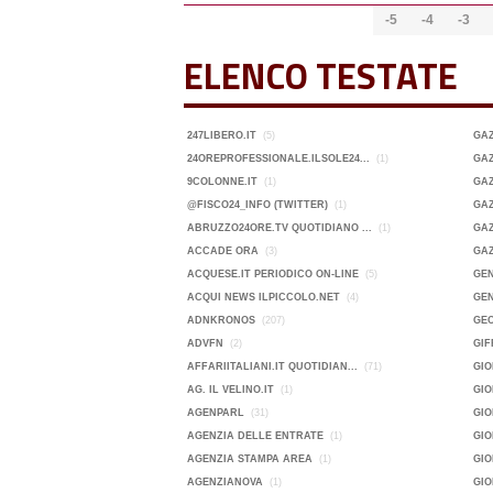
-5
-4
-3
ELENCO TESTATE
247LIBERO.IT
(5)
GA
24OREPROFESSIONALE.ILSOLE24...
(1)
GAZ
9COLONNE.IT
(1)
GAZ
@FISCO24_INFO (TWITTER)
(1)
GAZ
ABRUZZO24ORE.TV QUOTIDIANO ...
(1)
GAZ
ACCADE ORA
(3)
GA
ACQUESE.IT PERIODICO ON-LINE
(5)
GEN
ACQUI NEWS ILPICCOLO.NET
(4)
GEN
ADNKRONOS
(207)
GE
ADVFN
(2)
GIF
AFFARIITALIANI.IT QUOTIDIAN...
(71)
GIO
AG. IL VELINO.IT
(1)
GI
AGENPARL
(31)
GIO
AGENZIA DELLE ENTRATE
(1)
GI
AGENZIA STAMPA AREA
(1)
GIO
AGENZIANOVA
(1)
GI