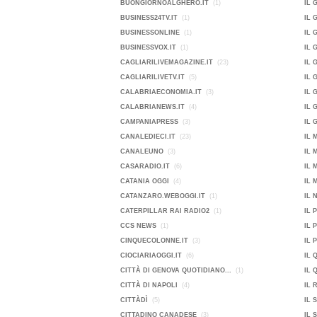
BUONGIORNOALGHERO.IT
(1)
IL 
BUSINESS24TV.IT
(1)
IL 
BUSINESSONLINE
(1)
IL 
BUSINESSVOX.IT
(1)
IL 
CAGLIARILIVEMAGAZINE.IT
(23)
IL 
CAGLIARILIVETV.IT
(5)
IL 
CALABRIAECONOMIA.IT
(3)
IL 
CALABRIANEWS.IT
(4)
IL 
CAMPANIAPRESS
(3)
IL 
CANALEDIECI.IT
(23)
IL 
CANALEUNO
(3)
IL 
CASARADIO.IT
(6)
IL 
CATANIA OGGI
(4)
IL 
CATANZARO.WEBOGGI.IT
(1)
IL 
CATERPILLAR RAI RADIO2
(1)
IL 
CCS NEWS
(1)
IL 
CINQUECOLONNE.IT
(3)
IL 
CIOCIARIAOGGI.IT
(6)
IL 
CITTÀ DI GENOVA QUOTIDIANO...
(1)
IL 
CITTÀ DI NAPOLI
(4)
IL 
CITTÀDÌ
(5)
IL 
CITTADINO CANADESE
(3)
IL 