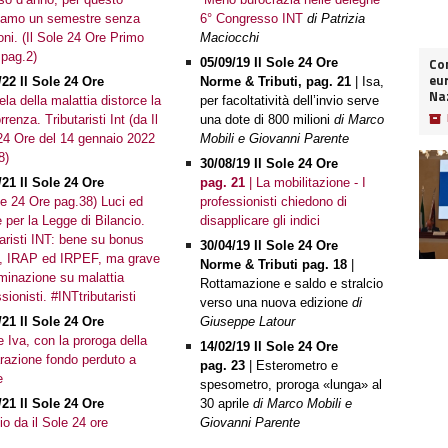
iamo un semestre senza
6° Congresso INT
di Patrizia
oni. (Il Sole 24 Ore Primo
Maciocchi
 pag.2)
Co
05/09/19 Il Sole 24 Ore
eur
/22 Il Sole 24 Ore
Norme & Tributi, pag. 21
| Isa,
Naz
ela della malattia distorce la
per facoltatività dell’invio serve
📦
renza. Tributaristi Int (da Il
una dote di 800 milioni
di Marco
24 Ore del 14 gennaio 2022
Mobili e Giovanni Parente
8)
30/08/19 Il Sole 24 Ore
/21 Il Sole 24 Ore
pag. 21
| La mobilitazione - I
ole 24 Ore pag.38) Luci ed
professionisti chiedono di
 per la Legge di Bilancio.
disapplicare gli indici
taristi INT: bene su bonus
30/04/19 Il Sole 24 Ore
zi, IRAP ed IRPEF, ma grave
Norme & Tributi pag. 18
|
iminazione su malattia
Rottamazione e saldo e stralcio
sionisti. #INTtributaristi
verso una nuova edizione
di
/21 Il Sole 24 Ore
Giuseppe Latour
e Iva, con la proroga della
14/02/19 Il Sole 24 Ore
arazione fondo perduto a
pag. 23
| Esterometro e
e
spesometro, proroga «lunga» al
/21 Il Sole 24 Ore
30 aprile
di Marco Mobili e
io da il Sole 24 ore
Giovanni Parente