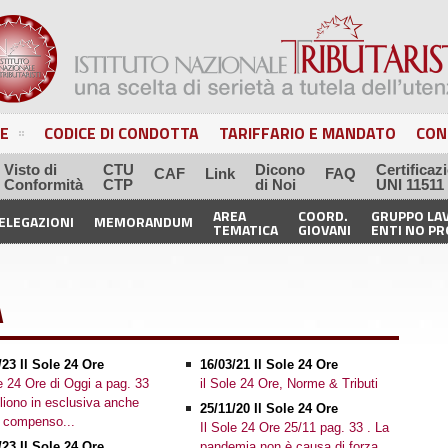
E
CODICE DI CONDOTTA
TARIFFARIO E MANDATO
CON
Visto di
CTU
Dicono
Certificaz
CAF
Link
FAQ
Conformità
CTP
di Noi
UNI 11511
AREA
COORD.
GRUPPO LA
ELEGAZIONI
MEMORANDUM
TEMATICA
GIOVANI
ENTI NO PR
A
/23 Il Sole 24 Ore
16/03/21 Il Sole 24 Ore
le 24 Ore di Oggi a pag. 33
il Sole 24 Ore, Norme & Tributi
gliono in esclusiva anche
25/11/20 Il Sole 24 Ore
o compenso...
Il Sole 24 Ore 25/11 pag. 33 . La
/23 Il Sole 24 Ore
pandemia non è causa di forza