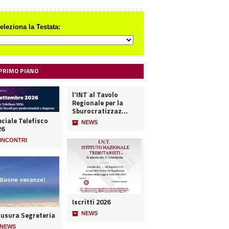
eleziona la Testata:
 PRIMO PIANO
l'INT al Tavolo
Regionale per la
Sburocratizzaz...
ciale Telefisco
📦
NEWS
26
INCONTRI
Iscritti 2026
iusura Segreteria
📦
NEWS
NEWS