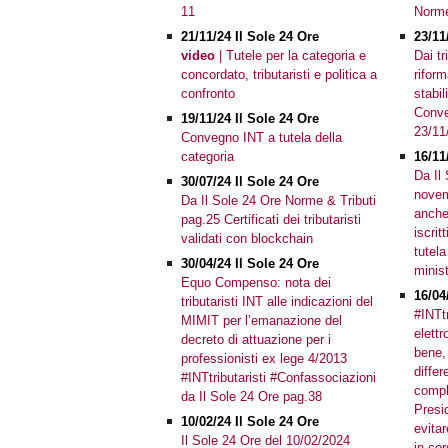
11
Norme
21/11/24 Il Sole 24 Ore
23/11
video
| Tutele per la categoria e
Dai tr
concordato, tributaristi e politica a
rifor
confronto
stabil
Conve
19/11/24 Il Sole 24 Ore
23/11
Convegno INT a tutela della
categoria
16/11
Da Il
30/07/24 Il Sole 24 Ore
novem
Da Il Sole 24 Ore Norme & Tributi
anche
pag.25 Certificati dei tributaristi
iscrit
validati con blockchain
tutela
30/04/24 Il Sole 24 Ore
minis
Equo Compenso: nota dei
16/04
tributaristi INT alle indicazioni del
#INTtr
MIMIT per l’emanazione del
elettr
decreto di attuazione per i
bene,
professionisti ex lege 4/2013
diffe
#INTtributaristi #Confassociazioni
compl
da Il Sole 24 Ore pag.38
Presi
10/02/24 Il Sole 24 Ore
evitar
Il Sole 24 Ore del 10/02/2024
in co