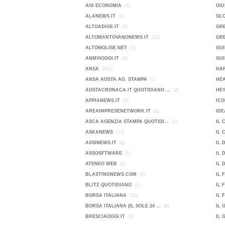
AGI ECONOMIA
(1)
GIU
ALANEWS.IT
(1)
GL
ALTOADIGE.IT
(1)
GR
ALTOMANTOVANONEWS.IT
(12)
GRE
ALTOMOLISE.NET
(1)
GUI
ANMVIOGGI.IT
(0)
GUI
ANSA
(311)
HAR
ANSA AOSTA AG. STAMPA
(1)
HE
AOSTACRONACA.IT QUOTIDIANO ...
(2)
HEY
APPIANEWS.IT
(8)
ICO
AREAIMPRESENETWORK.IT
(1)
IDE
ASCA AGENZIA STAMPA QUOTIDI...
(1)
IL 
ASKANEWS
(11)
IL 
ASSINEWS.IT
(1)
IL 
ASSOSFTWARE
(1)
IL 
ATENEO WEB
(2)
IL 
BLASTINGNEWS.COM
(1)
IL 
BLITZ QUOTIDIANO
(1)
IL 
BORSA ITALIANA
(10)
IL 
BORSA ITALIANA (IL SOLE 24 ...
(6)
IL 
BRESCIAOGGI.IT
(2)
IL 