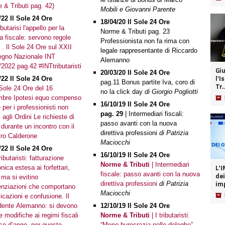
 & Tributi pag. 42)
Mobili e Giovanni Parente
/22 Il Sole 24 Ore
18/04/20 Il Sole 24 Ore
ibutarisi l'appello per la
Norme & Tributi pag. 23
ma fiscale: servono regole
Professionista non fa rima con
i . Il Sole 24 Ore sul XXII
legale rappresentante di Riccardo
gno Nazionale INT
Alemanno
/2022 pag.42 #INTtributaristi
Giu
20/03/20 Il Sole 24 Ore
l’I
/22 Il Sole 24 Ore
pag.11 Bonus partite Iva, coro di
Tr.
 Sole 24 Ore del 16
no la click day
di Giorgio Pogliotti
bre Ipotesi equo compenso
📦
16/10/19 Il Sole 24 Ore
 per i professionisti non
pag. 29
| Intermediari fiscali:
ti agli Ordini Le richieste di
passo avanti con la nuova
 durante un incontro con il
direttiva professioni
di Patrizia
tro Calderone
Maciocchi
/22 Il Sole 24 Ore
16/10/19 Il Sole 24 Ore
ibutaristi: fatturazione
Norme & Tributi
| Intermediari
L'INT
onica estesa ai forfettari,
fiscale: passo avanti con la nuova
dei
 ma si evitino
imp
direttiva professioni
di Patrizia
renziazioni che comportano
Maciocchi
📦
icazioni e confusione. Il
dente Alemanno: si devono
12/10/19 Il Sole 24 Ore
e modifiche ai regimi fiscali
Norme & Tributi
| I tributaristi:
rso d’anno, per questo
“Meno burocrazia nelle deleghe”