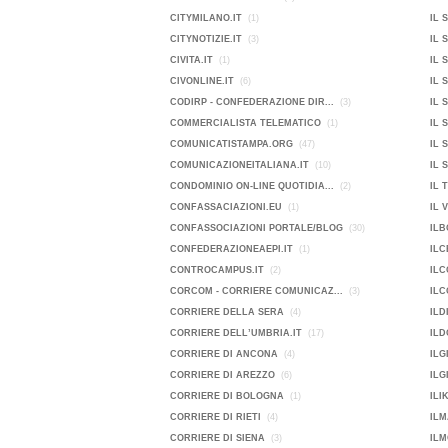
CITYMILANO.IT
(1)
IL 
CITYNOTIZIE.IT
(3)
IL 
CIVITA.IT
(1)
IL 
CIVONLINE.IT
(6)
IL 
CODIRP - CONFEDERAZIONE DIR...
(3)
IL 
COMMERCIALISTA TELEMATICO
(1)
IL 
COMUNICATISTAMPA.ORG
(47)
IL 
COMUNICAZIONEITALIANA.IT
(10)
IL 
CONDOMINIO ON-LINE QUOTIDIA...
(2)
IL 
CONFASSACIAZIONI.EU
(1)
IL 
CONFASSOCIAZIONI PORTALE/BLOG
(30)
ILB
CONFEDERAZIONEAEPI.IT
(1)
ILC
CONTROCAMPUS.IT
(2)
ILC
CORCOM - CORRIERE COMUNICAZ...
(3)
ILC
CORRIERE DELLA SERA
(4)
ILD
CORRIERE DELL’UMBRIA.IT
(17)
ILD
CORRIERE DI ANCONA
(4)
ILG
CORRIERE DI AREZZO
(6)
ILG
CORRIERE DI BOLOGNA
(1)
ILI
CORRIERE DI RIETI
(4)
ILM
CORRIERE DI SIENA
(3)
ILM