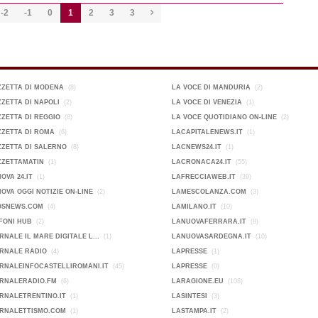
-2
-1
0
1
2
3
3

ZZETTA DI MODENA
(8)
LA VOCE DI MANDURIA
(2)
ZETTA DI NAPOLI
(2)
LA VOCE DI VENEZIA
(1)
ZETTA DI REGGIO
(8)
LA VOCE QUOTIDIANO ON-LINE
(2)
ZETTA DI ROMA
(6)
LACAPITALENEWS.IT
(1)
ZETTA DI SALERNO
(8)
LACNEWS24.IT
(1)
ZZETTAMATIN
(1)
LACRONACA24.IT
(55)
OVA 24.IT
(1)
LAFRECCIAWEB.IT
(39)
OVA OGGI NOTIZIE ON-LINE
(2)
LAMESCOLANZA.COM
(3)
OSNEWS.COM
(4)
LAMILANO.IT
(10)
FONI HUB
(2)
LANUOVAFERRARA.IT
(8)
RNALE IL MARE DIGITALE L...
(1)
LANUOVASARDEGNA.IT
(10)
ORNALE RADIO
(4)
LAPRESSE
(1)
RNALEINFOCASTELLIROMANI.IT
(45)
LAPRESSE
(0)
ORNALERADIO.FM
(6)
LARAGIONE.EU
(108)
RNALETRENTINO.IT
(1)
LASINTESI
(3)
ORNALETTISMO.COM
(1)
LASTAMPA.IT
(2)