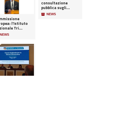
consultazione
pubblica sugli...
📦
NEWS
mmissione
opea: l’Istituto
ionale Tri...
NEWS