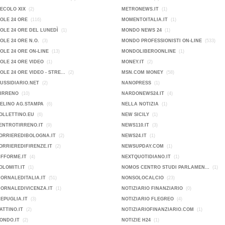
SECOLO XIX
(2)
METRONEWS.IT
(1)
SOLE 24 ORE
(116)
MOMENTOITALIA.IT
(1)
SOLE 24 ORE DEL LUNEDÌ
(1)
MONDO NEWS 24
(1)
SOLE 24 ORE N.O.
(3)
MONDO PROFESSIONISTI ON-LINE
(533)
SOLE 24 ORE ON-LINE
(13)
MONDOLIBEROONLINE
(1)
SOLE 24 ORE VIDEO
(1)
MONEY.IT
(2)
SOLE 24 ORE VIDEO - STRE...
(2)
MSN.COM MONEY
(58)
SUSSIDIARIO.NET
(2)
NANOPRESS
(1)
TIRRENO
(10)
NARDONEWS24.IT
(4)
VELINO AG.STAMPA
(6)
NELLA NOTIZIA
(1)
OLLETTINO.EU
(6)
NEW SICILY
(1)
ENTROTIRRENO.IT
(9)
NEWS110.IT
(3)
ORRIEREDIBOLOGNA.IT
(2)
NEWS24.IT
(1)
ORRIEREDIFIRENZE.IT
(2)
NEWSUPDAY.COM
(1)
IFFORME.IT
(4)
NEXTQUOTIDIANO.IT
(1)
OLOMITI.IT
(1)
NOMOS CENTRO STUDI PARLAMEN...
(1)
IORNALEDITALIA.IT
(51)
NONSOLOCALCIO
(23)
IORNALEDIVICENZA.IT
(1)
NOTIZIARIO FINANZIARIO
(0)
KEPUGLIA.IT
(3)
NOTIZIARIO FLEGREO
(4)
ATTINO.IT
(2)
NOTIZIARIOFINANZIARIO.COM
(1)
ONDO.IT
(2)
NOTIZIE H24
(1)