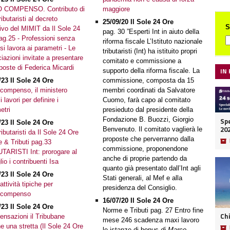
 COMPENSO. Contributo di
maggiore
ibutaristi al decreto
25/09/20 Il Sole 24 Ore
S
tivo del MIMIT da Il Sole 24
pag. 30 ”Esperti Int in aiuto della
ag.25 - Professioni senza
riforma fiscale L’Istituto nazionale
si lavora ai parametri - Le
tributaristi (Int) ha istituito propri
iazioni invitate a presentare
comitato e commissione a
oposte di Federica Micardi
IN
supporto della riforma fiscale. La
/23 Il Sole 24 Ore
commissione, composta da 15
compenso, il ministero
membri coordinati da Salvatore
i lavori per definire i
Cuomo, farà capo al comitato
etri
presieduto dal presidente della
Fondazione B. Buozzi, Giorgio
Spe
/23 Il Sole 24 Ore
20
Benvenuto. Il comitato vaglierà le
ibutaristi da Il Sole 24 Ore
proposte che perverranno dalla
📦
 & Tributi pag.33
commissione, proponendone
TARISTI Int: prorogare al
anche di proprie partendo da
lio i contribuenti Isa
quanto già presentato dall’Int agli
/23 Il Sole 24 Ore
Stati generali, al Mef e alla
ttività tipiche per
presidenza del Consiglio.
uocompenso
16/07/20 Il Sole 24 Ore
/23 Il Sole 24 Ore
Norme e Tributi pag. 27 Entro fine
Ch
nsazioni il Tribubane
mese 246 scadenza maxi lavoro
e una stretta (Il Sole 24 Ore
📦
le istanze di bonus
di Marco