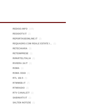
REDIGO.INFO
(105)
REGGIOTV.IT
(2)
REPORTAGEONLINE.IT
(2)
REQUADRO.COM REALE ESTATE I...
(1)
RETECHIARA
(5)
RETEIMPRESE
(1)
RIPARTELITALIA
(1)
RIVIERA 24.IT
(1)
ROMA
(1)
ROMA OGGI
(1)
RTL 102.5
(5)
RTMWEB.IT
(7)
RTNRADIO
(2)
RTV CANALE77
(1)
SABINIATV.IT
(1)
SALTEN NOTIZIE
(1)