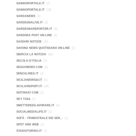
SANNIOPORTALE.IT
(2)
SANNIOPORTALE.IT
(18)
SARDANEWS
(4)
SARDEGNALIVE.IT
(8)
SARDEGNAREPORTER.IT
(6)
SARDINIA POST ON-LINE
(4)
SASSARI NOTIZIE
(45)
SAVONA NEWS QUOTIDIANO ON-LINE
(3)
SBIRCIA LA NOTIZIA
(62)
SECOLO D‘ITALIA
(1)
SEGUONEWS.COM
(4)
SENZALINEA.IT
(2)
SICILIANEWS24.IT
(1)
SICILIAREPORT.IT
(44)
SISTINA57.COM
(1)
SKY TG24
(2)
SMETTEREDILAVORARE.IT
(9)
SOCIALMEDIALIFE.IT
(1)
SOFÀ - TRIMESTRALE DEI SEN...
(1)
SPOT AND WEB
(1)
STADIOTORINO.IT
(1)