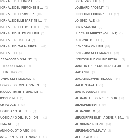
GIORNALE DEL LIMONTE
(1)
LOCALPAGE.EU
(46)
GIORNALE DEL PIEMONTE E ...
(5)
LOMBARDIAPOST.IT
(4)
GIORNALE DELL'UMBRIA
(10)
LOSPECIALEGIORNALE.IT
(57)
GIORNALE DELLE PARTITE I...
(2)
LO_SPECIALE
(2)
GIORNALE DELLE PARTITE I...
(60)
LSD MAGAZINE
(2)
GIORNALE DI RIETI ON-LINE
(1)
LUCCA IN DIRETTA (ON-LINE)
(1)
GIORNALE DI TORINO
(5)
LUINONOTIZIE.IT
(1)
GIORNALE D’ITALIA NEWS...
(68)
L’ANCORA ON-LINE
(64)
GIORNALE.IT
(3)
L’ANCORA SETTIMANALE
(76)
MESSAGGERO ON-LINE
(5)
L’EDITORIALE ONLINE PERIO...
(1)
METROPOLITANO.IT
(1)
MADE IN ITALY QUOTIDIANO ON...
(1)
MILLIMETRO
(22)
MAGAZINE
(3)
MONDO SETTIMANALE
(3)
MAGAZINE.WINDTRE.COM
(34)
NUOVO RIFORMISTA ON-LINE
(1)
MALPENSA24.IT
(1)
PICCOLO TRISETTIMANALE
(1)
MANTOVAUNO.IT
(89)
PICCOLO.NET
(1)
MEDIAINTELLIGENCE.CLOUD
(36)
PORTAVOCE.IT
(3)
MEDIAPRESS24.IT
(6)
QUOTIDIANO DEL SUD
(1)
MEDIASUD.TV
(2)
QUOTIDIANO DEL SUD - ON-...
(1)
MERCURPRESS.IT - AGENZIA ST...
(3)
ROMA.NET
(2)
MERIDIANA NOTIZIE
(34)
SANNIO QUOTIDIANO
(98)
MERIDIANOITALIA.TV
(2)
SAVIGLIANESE SETTIMANALE
(1)
METEO WEB
(1)