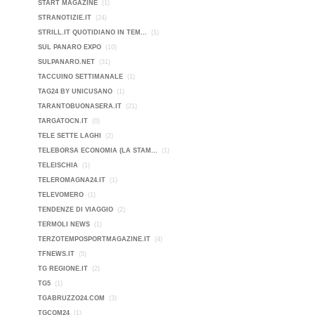
START MAGAZINE
(1)
STRANOTIZIE.IT
(24)
STRILL.IT QUOTIDIANO IN TEM...
(1)
SUL PANARO EXPO
(10)
SULPANARO.NET
(31)
TACCUINO SETTIMANALE
(1)
TAG24 BY UNICUSANO
(1)
TARANTOBUONASERA.IT
(21)
TARGATOCN.IT
(0)
TELE SETTE LAGHI
(2)
TELEBORSA ECONOMIA (LA STAM...
(1)
TELEISCHIA
(1)
TELEROMAGNA24.IT
(1)
TELEVOMERO
(1)
TENDENZE DI VIAGGIO
(2)
TERMOLI NEWS
(1)
TERZOTEMPOSPORTMAGAZINE.IT
(4)
TFNEWS.IT
(5)
TG REGIONE.IT
(2)
TG5
(1)
TGABRUZZO24.COM
(3)
TGCOM24
(1)