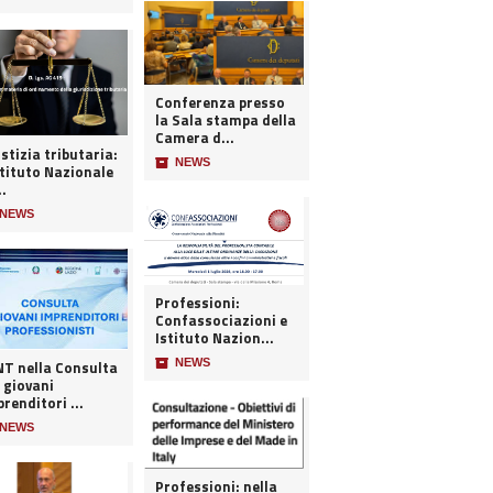
Conferenza presso
la Sala stampa della
Camera d...
stizia tributaria:
📦
NEWS
stituto Nazionale
..
NEWS
Professioni:
Confassociazioni e
Istituto Nazion...
📦
NEWS
 nella Consulta
 giovani
renditori ...
NEWS
Professioni: nella