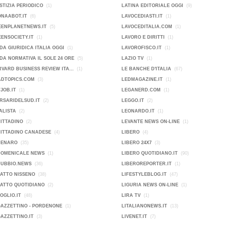
STIZIA PERIODICO
(1)
LATINA EDITORIALE OGGI
(9)
ONAABOT.IT
(6)
LAVOCEDIASTI.IT
(1)
EENPLANETNEWS.IT
(5)
LAVOCEDITALIA.COM
(1)
ENSOCIETY.IT
(1)
LAVORO E DIRITTI
(1)
DA GIURIDICA ITALIA OGGI
(1)
LAVOROFISCO.IT
(1)
DA NORMATIVA IL SOLE 24 ORE
(5)
LAZIO TV
(1)
VARD BUSINESS REVIEW ITA...
(1)
LE BANCHE D'ITALIA
(67)
ADTOPICS.COM
(3)
LEDMAGAZINE.IT
(1)
JOB.IT
(1)
LEGANERD.COM
(1)
RSARIDELSUD.IT
(2)
LEGGO.IT
(2)
ALISTA
(2)
LEONARDO.IT
(1)
CITTADINO
(2)
LEVANTE NEWS ON-LINE
(1)
CITTADINO CANADESE
(4)
LIBERO
(4)
DENARO
(35)
LIBERO 24X7
(3)
DOMENICALE NEWS
(1)
LIBERO QUOTIDIANO.IT
(90)
DUBBIO.NEWS
(36)
LIBEROREPORTER.IT
(1)
FATTO NISSENO
(38)
LIFESTYLEBLOG.IT
(47)
FATTO QUOTIDIANO
(2)
LIGURIA NEWS ON-LINE
(1)
FOGLIO.IT
(48)
LIRA TV
(1)
GAZZETTINO - PORDENONE
(1)
LITALIANONEWS.IT
(13)
GAZZETTINO.IT
(3)
LIVENET.IT
(7)