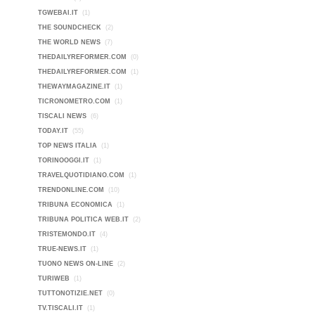
TGWEBAI.IT
(1)
THE SOUNDCHECK
(2)
THE WORLD NEWS
(7)
THEDAILYREFORMER.COM
(0)
THEDAILYREFORMER.COM
(1)
THEWAYMAGAZINE.IT
(1)
TICRONOMETRO.COM
(1)
TISCALI NEWS
(6)
TODAY.IT
(55)
TOP NEWS ITALIA
(1)
TORINOOGGI.IT
(1)
TRAVELQUOTIDIANO.COM
(1)
TRENDONLINE.COM
(10)
TRIBUNA ECONOMICA
(1)
TRIBUNA POLITICA WEB.IT
(2)
TRISTEMONDO.IT
(4)
TRUE-NEWS.IT
(1)
TUONO NEWS ON-LINE
(2)
TURIWEB
(1)
TUTTONOTIZIE.NET
(0)
TV.TISCALI.IT
(1)