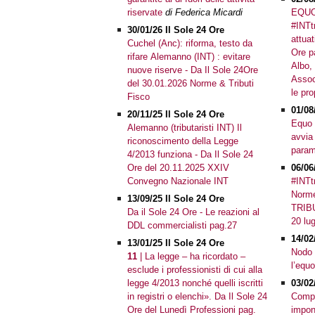
riservate
di Federica Micardi
EQUO
#INTtr
30/01/26 Il Sole 24 Ore
attua
Cuchel (Anc): riforma, testo da
Ore p
rifare Alemanno (INT) : evitare
Albo, 
nuove riserve - Da Il Sole 24Ore
Assoc
del 30.01.2026 Norme & Tributi
le pr
Fisco
01/08
20/11/25 Il Sole 24 Ore
Equo 
Alemanno (tributaristi INT) Il
avvia 
riconoscimento della Legge
param
4/2013 funziona - Da Il Sole 24
Ore del 20.11.2025 XXIV
06/06
Convegno Nazionale INT
#INTtr
Norme
13/09/25 Il Sole 24 Ore
TRIBU
Da il Sole 24 Ore - Le reazioni al
20 lug
DDL commercialisti pag.27
14/02
13/01/25 Il Sole 24 Ore
Nodo a
11
| La legge – ha ricordato –
l’eq
esclude i professionisti di cui alla
legge 4/2013 nonché quelli iscritti
03/02
in registri o elenchi». Da Il Sole 24
Compe
Ore del Lunedì Professioni pag.
impon