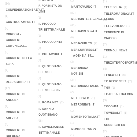
IL NUOVO
(1)
(1)
(30)
RIFORMISTA ON-
MANTOVAUNO.IT
TELEISCHIA
(1)
CONFEDERAZIONEAEPI.IT
LINE
(89)
TELEROMAGNA24.IT
(1)
(1)
MEDIAINTELLIGENCE.CLOUD
(1)
CONTROCAMPUS.IT
IL PICCOLO
(36)
TELEVOMERO
(1)
(2)
TRISETTIMANALE
MEDIAPRESS24.IT
TENDENZE DI
CORCOM -
(1)
(6)
VIAGGIO
CORRIERE
IL PICCOLO.NET
MEDIASUD.TV
(2)
(2)
COMUNICAZ...
(1)
MERCURPRESS.IT
TERMOLI NEWS
(3)
IL PORTAVOCE.IT
- AGENZIA ST...
(1)
CORRIERE DELLA
(3)
(3)
TERZOTEMPOSPORTMA
SERA
IL QUOTIDIANO
MERIDIANA
(4)
(4)
DEL SUD
NOTIZIE
TFNEWS.IT
(5)
CORRIERE
(1)
(34)
TG REGIONE.IT
(2)
DELL’UMBRIA.IT
IL QUOTIDIANO
MERIDIANOITALIA.TV
TG5
(1)
(17)
DEL SUD - ON-...
(2)
CORRIERE DI
TGABRUZZO24.COM
(1)
METEO WEB
(1)
ANCONA
(3)
IL ROMA.NET
(2)
METRONEWS.IT
(4)
TGCOM24
(1)
IL SANNIO
(1)
CORRIERE DI
TGWEBAI.IT
(1)
QUOTIDIANO
MOMENTOITALIA.IT
AREZZO
THE
(98)
(1)
(6)
SOUNDCHECK
IL SAVIGLIANESE
MONDO NEWS 24
CORRIERE DI
(2)
SETTIMANALE
(1)
BOLOGNA