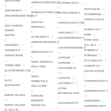
QUOTIDIANO ...
GIORNALETRENTINO.IT
LACRONACA24.IT
(1)
(2)
(1)
(55)
RETECHIARA
(5)
APPIANEWS.IT
(8)
GIORNALETTISMO.COM
LAFRECCIAWEB.IT
RETEIMPRESE
(1)
AREAIMPRESENETWORK.IT
(1)
(39)
RIPARTELITALIA
(1)
GIUSTIZIA
LAMESCOLANZA.COM
(1)
ASCA AGENZIA
PERIODICO
(3)
RIVIERA 24.IT
(1)
STAMPA
(1)
LAMILANO.IT
(10)
ROMA
(1)
QUOTIDI...
GLONAABOT.IT
(6)
LANUOVAFERRARA.IT
ROMA OGGI
(1)
(1)
GREENPLANETNEWS.IT
(8)
ASKANEWS
(11)
RTL 102.5
(5)
(5)
LANUOVASARDEGNA.IT
ASSINEWS.IT
(1)
RTMWEB.IT
(7)
GREENSOCIETY.IT
(10)
ASSOSFTWARE
RTNRADIO
(2)
(1)
LAPRESSE
(1)
(1)
RTV CANALE77
(1)
GUIDA GIURIDICA
LAPRESSE
(0)
ATENEO WEB
(2)
SABINIATV.IT
(1)
ITALIA OGGI
LARAGIONE.EU
BLASTINGNEWS.COM
SALTEN NOTIZIE
(1)
(108)
(1)
(1)
GUIDA
LASINTESI
(3)
BLITZ
SANNIOPORTALE.IT
NORMATIVA IL
LASTAMPA.IT
(2)
QUOTIDIANO
SOLE 24 ORE
(2)
LATINA
(1)
(5)
SANNIOPORTALE.IT
EDITORIALE OGGI
BORSA ITALIANA
HARVARD
(18)
(9)
(10)
BUSINESS
SARDANEWS
(4)
LAVOCEDIASTI.IT
BORSA ITALIANA
REVIEW ITA...
SARDEGNALIVE.IT
(1)
(IL SOLE 24 ...
(1)