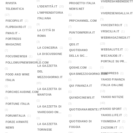
(8)
VIVERESANBENEDETT
RIVISTA
PROGETTO ITALIA
L'IDENTITÀ.IT
(20)
(1)
TELEMATICA
NEWS.NET
L'IMPRENDITORIA
VIVERESENIGALLIA.IT
(17)
(1)
ITALIANA
(5)
FISCOPIU.IT
(2)
PRPCHANNEL.COM
(9)
VIVICENTRO.IT
(3)
(7)
FLIPBOARD.IT
(1)
LA CITTÀ DI
VRSICILIA.IT
(1)
PUNTOIMPERIA.IT
FMAG.IT -
ROMA
WEBMAGAZINE24.IT
(1)
FORTRESS
(3)
(23)
MAGAZINE
QDS.IT
LA CONCERIA
(1)
WEBSALUTE.IT
(1)
QUOTIDIANO
(7)
LA DISCUSSIONE
DELLA SIC...
WECANJOB.IT -
FOCUSNEWS24
(1)
(93)
PORTALE SU PR...
(5)
FOLLOWUPNEWSWORLD.COM
LA GAZZETTA
(1)
QOSHE.COM
(1)
(1)
DEL
WINDPRESS
(1)
QUASIMEZZOGIORNO.COM
FOOD AND WINE
MEZZOGIORNO.IT
YAHOO FINANZA
(3)
ITALIA
(65)
ITALIA ON-LINE
QUI FINANZA.IT
(1)
LA GAZZETTA DI
(13)
(1)
FORCHECAUDINE.COM
MANTOVA
YAHOO NOTIZIE
QUINDICINEWS.IT
(3)
(1)
(40)
(3)
FORTUNE ITALIA
LA GAZZETTA DI
YAHOO SPORT
(7)
QUOTIDIANAMENTE.IT
(4)
VIAREGGIO ON...
YAHOO.LIFE.IT
(2)
(1)
FORUMITALIA
(1)
(1)
QUOTIDIANO DI
YOUMEDIA.IT
(1)
FORZE ARMATE
LA GAZZETTA
FOGGIA
NEWS
ZAZOOM.IT
(67)
TORINESE