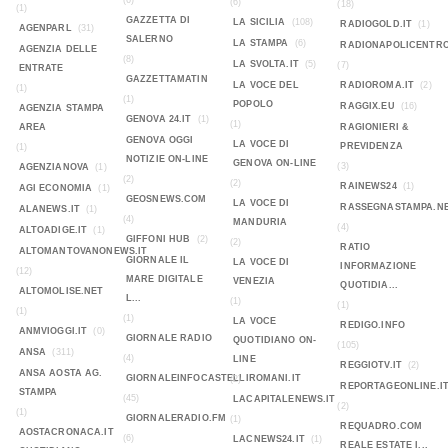
(6)
(6)
(18)
(1)
GAZZETTA DI
LA SICILIA
(108)
RADIOGOLD.IT
(1)
AGENPARL
(31)
SALERNO
LA STAMPA
(6)
RADIONAPOLICENTR
AGENZIA DELLE
(8)
LA SVOLTA.IT
(5)
(7)
ENTRATE
GAZZETTAMATIN
LA VOCE DEL
RADIOROMA.IT
(2)
(1)
(1)
POPOLO
RAGGIX.EU
(16)
AGENZIA STAMPA
GENOVA 24.IT
(1)
(1)
AREA
RAGIONIERI &
GENOVA OGGI
LA VOCE DI
PREVIDENZA
(1)
NOTIZIE ON-LINE
GENOVA ON-LINE
(3)
AGENZIANOVA
(1)
(2)
(2)
RAINEWS24
(1)
AGI ECONOMIA
(1)
GEOSNEWS.COM
LA VOCE DI
RASSEGNASTAMPA.N
ALANEWS.IT
(1)
(4)
MANDURIA
(4)
ALTOADIGE.IT
(1)
GIFFONI HUB
(2)
(2)
RATIO
ALTOMANTOVANONEWS.IT
GIORNALE IL
LA VOCE DI
INFORMAZIONE
(12)
MARE DIGITALE
VENEZIA
QUOTIDIA...
ALTOMOLISE.NET
L...
(1)
(1)
(1)
(1)
LA VOCE
REDIGO.INFO
ANMVIOGGI.IT
(0)
GIORNALE RADIO
QUOTIDIANO ON-
(105)
ANSA
(311)
(4)
LINE
REGGIOTV.IT
(2)
ANSA AOSTA AG.
GIORNALEINFOCASTELLIROMANI.IT
(2)
REPORTAGEONLINE.I
STAMPA
(45)
LACAPITALENEWS.IT
(2)
(1)
GIORNALERADIO.FM
(1)
REQUADRO.COM
AOSTACRONACA.IT
(6)
LACNEWS24.IT
(1)
REALE ESTATE I...