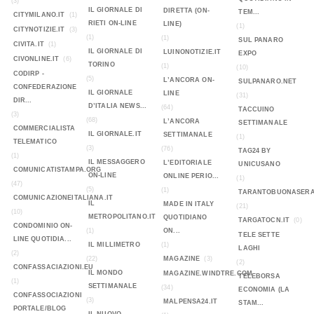
(3)
IL GIORNALE DI
DIRETTA (ON-
TEM...
CITYMILANO.IT
(1)
RIETI ON-LINE
LINE)
(1)
CITYNOTIZIE.IT
(3)
(1)
(1)
SUL PANARO
CIVITA.IT
(1)
IL GIORNALE DI
LUINONOTIZIE.IT
EXPO
CIVONLINE.IT
(6)
TORINO
(1)
(10)
CODIRP -
(5)
L’ANCORA ON-
SULPANARO.NET
CONFEDERAZIONE
IL GIORNALE
LINE
(31)
DIR...
D’ITALIA NEWS...
(64)
TACCUINO
(3)
(68)
L’ANCORA
SETTIMANALE
COMMERCIALISTA
IL GIORNALE.IT
SETTIMANALE
(1)
TELEMATICO
(3)
(76)
TAG24 BY
(1)
IL MESSAGGERO
L’EDITORIALE
UNICUSANO
COMUNICATISTAMPA.ORG
ON-LINE
ONLINE PERIO...
(1)
(47)
(5)
(1)
TARANTOBUONASERA
COMUNICAZIONEITALIANA.IT
IL
MADE IN ITALY
(21)
(10)
METROPOLITANO.IT
QUOTIDIANO
TARGATOCN.IT
(0)
CONDOMINIO ON-
(1)
ON...
TELE SETTE
LINE QUOTIDIA...
IL MILLIMETRO
(1)
LAGHI
(2)
(22)
MAGAZINE
(3)
(2)
CONFASSACIAZIONI.EU
IL MONDO
MAGAZINE.WINDTRE.COM
TELEBORSA
(1)
SETTIMANALE
(34)
ECONOMIA (LA
CONFASSOCIAZIONI
(3)
MALPENSA24.IT
STAM...
PORTALE/BLOG