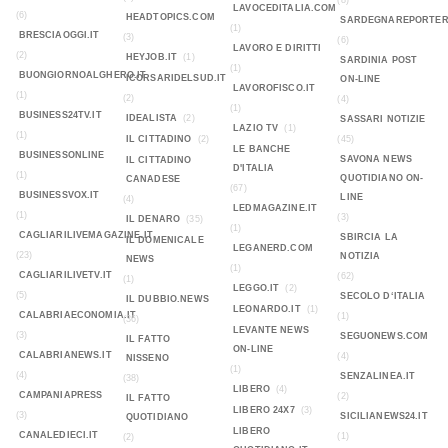
(8)
LAVOCEDITALIA.COM
(6)
HEADTOPICS.COM
SARDEGNAREPORTER
(1)
BRESCIAOGGI.IT
(3)
(6)
LAVORO E DIRITTI
(2)
HEYJOB.IT
(1)
SARDINIA POST
(1)
BUONGIORNOALGHERO.IT
ICORSARIDELSUD.IT
ON-LINE
LAVOROFISCO.IT
(1)
(2)
(4)
(1)
BUSINESS24TV.IT
IDEALISTA
(2)
SASSARI NOTIZIE
LAZIO TV
(1)
(1)
IL CITTADINO
(2)
(45)
LE BANCHE
BUSINESSONLINE
SAVONA NEWS
IL CITTADINO
D'ITALIA
(1)
QUOTIDIANO ON-
CANADESE
(67)
BUSINESSVOX.IT
LINE
(4)
LEDMAGAZINE.IT
(1)
(3)
IL DENARO
(35)
(1)
CAGLIARILIVEMAGAZINE.IT
SBIRCIA LA
IL DOMENICALE
LEGANERD.COM
(23)
NOTIZIA
NEWS
(1)
CAGLIARILIVETV.IT
(62)
(1)
LEGGO.IT
(2)
(5)
SECOLO D‘ITALIA
IL DUBBIO.NEWS
LEONARDO.IT
(1)
CALABRIAECONOMIA.IT
(1)
(36)
LEVANTE NEWS
(3)
SEGUONEWS.COM
IL FATTO
ON-LINE
CALABRIANEWS.IT
(4)
NISSENO
(1)
(4)
SENZALINEA.IT
(38)
LIBERO
(4)
CAMPANIAPRESS
(2)
IL FATTO
LIBERO 24X7
(3)
(3)
SICILIANEWS24.IT
QUOTIDIANO
LIBERO
CANALEDIECI.IT
(1)
(2)