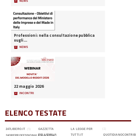
📦
NEWS
Professioni: nella consultazione pubblica
sugli...
📦
NEWS
22 maggio 2026
📦
INCONTRI
ELENCO TESTATE
(1)
247LIBERO.IT
(5)
GAZZETTA
LA LEGGE PER
DELL'EMILIA
TUTTI.IT
QUOTIDIANOCONTRIB
24OREPROFESSIONALE.ILSOLE24...