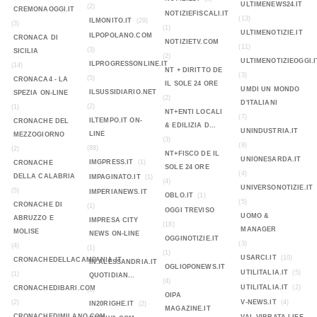
ULTIMENEWS24.IT
(2)
CREMONAOGGI.IT
NOTIZIEFISCALI.IT
(13)
ILMONITO.IT
(29)
(3)
(1)
ULTIMENOTIZIE.IT
ILPOPOLANO.COM
CRONACA DI
NOTIZIETV.COM
(11)
(3)
SICILIA
(2)
ULTIMENOTIZIEOGGI.I
ILPROGRESSONLINE.IT
(14)
NT + DIRITTO DE
(3)
(5)
CRONACA4 - LA
IL SOLE 24 ORE
UMDI UN MONDO
ILSUSSIDIARIO.NET
SPEZIA ON-LINE
(2)
D'ITALIANI
(2)
(1)
NT+ENTI LOCALI
(7)
ILTEMPO.IT ON-
CRONACHE DEL
& EDILIZIA D...
UNINDUSTRIA.IT
LINE
MEZZOGIORNO
(3)
(8)
(88)
(2)
NT+FISCO DE IL
UNIONESARDA.IT
IMGPRESS.IT
(1)
CRONACHE
SOLE 24 ORE
(4)
DELLA CALABRIA
IMPAGINATO.IT
(1)
(4)
UNIVERSONOTIZIE.IT
(5)
IMPERIANEWS.IT
OBLO.IT
(1)
(5)
CRONACHE DI
(1)
OGGI TREVISO
UOMO &
ABRUZZO E
IMPRESA CITY
(18)
MANAGER
MOLISE
NEWS ON-LINE
OGGINOTIZIE.IT
(3)
(4)
(1)
(1)
USARCI.IT
(10)
CRONACHEDELLACAMPANIA.IT
IN.ALESSANDRIA.IT
OGLIOPONEWS.IT
UTILITALIA.IT
(5)
(1)
QUOTIDIAN...
(4)
UTILITALIA.IT
(2)
CRONACHEDIBARI.COM
(1)
OIPA
(2)
V-NEWS.IT
(4)
IN20RIGHE.IT
(2)
MAGAZINE.IT
CRONACHEDIMILANO.COM