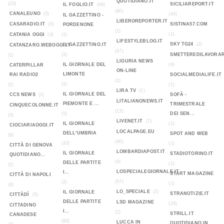
QUOTIDIANO.IT
(23)
SICILIAREPORT.IT
IL FOGLIO.IT
(48)
(90)
CANALEUNO
(3)
(44)
IL GAZZETTINO -
LIBEROREPORTER.IT
CASARADIO.IT
(6)
SISTINA57.COM
PORDENONE
(1)
(1)
CATANIA OGGI
(4)
(1)
LIFESTYLEBLOG.IT
SKY TG24
(2)
IL GAZZETTINO.IT
CATANZARO.WEBOGGI.IT
(47)
(3)
SMETTEREDILAVORAR
(1)
LIGURIA NEWS
IL GIORNALE DEL
(9)
CATERPILLAR
ON-LINE
LIMONTE
RAI RADIO2
SOCIALMEDIALIFE.IT
(1)
(1)
(1)
(1)
LIRA TV
(1)
IL GIORNALE DEL
CCS NEWS
(1)
SOFÀ -
LITALIANONEWS.IT
PIEMONTE E ...
TRIMESTRALE
CINQUECOLONNE.IT
(13)
(5)
DEI SEN...
(3)
LIVENET.IT
(7)
IL GIORNALE
(1)
CIOCIARIAOGGI.IT
LOCALPAGE.EU
DELL'UMBRIA
SPOT AND WEB
(6)
(46)
(10)
(1)
CITTÀ DI GENOVA
LOMBARDIAPOST.IT
IL GIORNALE
STADIOTORINO.IT
QUOTIDIANO...
(4)
DELLE PARTITE
(1)
(1)
LOSPECIALEGIORNALE.IT
I...
START MAGAZINE
CITTÀ DI NAPOLI
(57)
(2)
(1)
(4)
LO_SPECIALE
(2)
IL GIORNALE
STRANOTIZIE.IT
CITTÀDÌ
(5)
DELLE PARTITE
LSD MAGAZINE
(24)
CITTADINO
I...
(2)
STRILL.IT
CANADESE
(60)
LUCCA IN
QUOTIDIANO IN