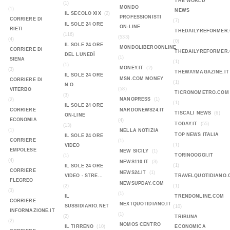
THE WORLD
(1)
MONDO
(1)
NEWS
IL SECOLO XIX
(2)
PROFESSIONISTI
CORRIERE DI
(7)
IL SOLE 24 ORE
ON-LINE
RIETI
THEDAILYREFORMER
(116)
(533)
(4)
(0)
IL SOLE 24 ORE
MONDOLIBEROONLINE
CORRIERE DI
THEDAILYREFORMER
DEL LUNEDÌ
(1)
SIENA
(1)
(1)
MONEY.IT
(2)
(3)
THEWAYMAGAZINE.IT
IL SOLE 24 ORE
MSN.COM MONEY
CORRIERE DI
(1)
N.O.
(58)
VITERBO
TICRONOMETRO.COM
(3)
NANOPRESS
(1)
(2)
(1)
IL SOLE 24 ORE
CORRIERE
NARDONEWS24.IT
TISCALI NEWS
(6)
ON-LINE
ECONOMIA
(4)
TODAY.IT
(55)
(13)
(1)
NELLA NOTIZIA
TOP NEWS ITALIA
IL SOLE 24 ORE
CORRIERE
(1)
(1)
VIDEO
EMPOLESE
NEW SICILY
(1)
TORINOOGGI.IT
(1)
(4)
NEWS110.IT
(3)
(1)
IL SOLE 24 ORE
CORRIERE
NEWS24.IT
(1)
VIDEO - STRE...
TRAVELQUOTIDIANO.
FLEGREO
NEWSUPDAY.COM
(2)
(1)
(3)
(1)
IL
TRENDONLINE.COM
CORRIERE
NEXTQUOTIDIANO.IT
SUSSIDIARIO.NET
(10)
INFORMAZIONE.IT
(1)
(2)
TRIBUNA
(2)
NOMOS CENTRO
IL TIRRENO
(10)
ECONOMICA