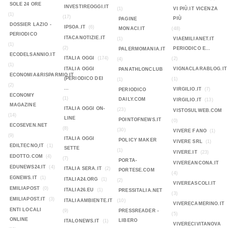
SOLE 24 ORE
INVESTIREOGGI.IT
(1)
VI PIÙ.IT VICENZA
(1)
(17)
PIÙ
PAGINE
DOSSIER LAZIO -
IPSOA.IT
(6)
MONACI.IT
(48)
PERIODICO
ITACANOTIZIE.IT
(1)
VIAEMILIANET.IT
(1)
(2)
PERIODICO E...
PALERMOMANIA.IT
ECODELSANNIO.IT
ITALIA OGGI
(174)
(2)
(4)
(1)
ITALIA OGGI
VIGNACLARABLOG.IT
PANATHLONCLUB
ECONOMIA&RISPARMIO.IT
(PERIODICO DEI
(1)
(1)
(2)
...
VIRGILIO.IT
(7)
PERIODICO
ECONOMY
(1)
DAILY.COM
VIRGILIO.IT
(13)
MAGAZINE
ITALIA OGGI ON-
(23)
VISTOSULWEB.COM
(14)
LINE
POINTOFNEWS.IT
(0)
ECOSEVEN.NET
(8)
(30)
VIVERE FANO
(1)
(9)
ITALIA OGGI
POLICY MAKER
VIVERE SRL
(1)
EDILTECNO,IT
(1)
SETTE
(1)
VIVERE.IT
(23)
EDOTTO.COM
(4)
(7)
PORTA-
VIVEREANCONA.IT
EDUNEWS24.IT
(4)
ITALIA SERA.IT
(2)
PORTESE.COM
(4)
EGNEWS.IT
(1)
ITALIA24.ORG
(1)
(2)
VIVEREASCOLI.IT
EMILIAPOST
(0)
ITALIA26.EU
(1)
PRESSITALIA.NET
(3)
EMILIAPOST.IT
(3)
ITALIAAMBIENTE.IT
(10)
VIVERECAMERINO.IT
ENTI LOCALI
(9)
PRESSREADER -
(5)
ONLINE
LIBERO
ITALONEWS.IT
(1)
VIVERECIVITANOVA