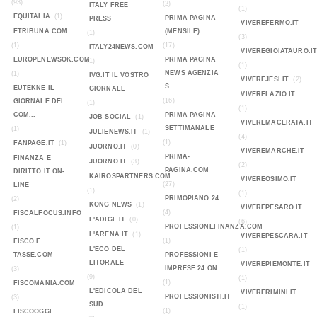
(93)
(2)
ITALY FREE
(1)
EQUITALIA
(1)
PRIMA PAGINA
PRESS
VIVEREFERMO.IT
ETRIBUNA.COM
(MENSILE)
(1)
(3)
(1)
(17)
ITALY24NEWS.COM
VIVEREGIOIATAURO.I
EUROPENEWSOK.COM
PRIMA PAGINA
(1)
(1)
NEWS AGENZIA
(1)
IVG.IT IL VOSTRO
VIVEREJESI.IT
(2)
S...
EUTEKNE IL
GIORNALE
VIVERELAZIO.IT
(16)
GIORNALE DEI
(1)
(1)
COM...
PRIMA PAGINA
JOB SOCIAL
(1)
VIVEREMACERATA.IT
SETTIMANALE
(1)
JULIENEWS.IT
(1)
(4)
(1)
FANPAGE.IT
(1)
JUORNO.IT
(0)
VIVEREMARCHE.IT
PRIMA-
FINANZA E
JUORNO.IT
(3)
(2)
PAGINA.COM
DIRITTO.IT ON-
KAIROSPARTNERS.COM
VIVEREOSIMO.IT
(27)
LINE
(1)
(1)
PRIMOPIANO 24
(2)
KONG NEWS
(1)
VIVEREPESARO.IT
(4)
FISCALFOCUS.INFO
L'ADIGE.IT
(0)
(6)
PROFESSIONEFINANZA.COM
(1)
L'ARENA.IT
(1)
VIVEREPESCARA.IT
(1)
FISCO E
L'ECO DEL
(1)
TASSE.COM
PROFESSIONI E
LITORALE
VIVEREPIEMONTE.IT
IMPRESE 24 ON...
(3)
(9)
(1)
(1)
FISCOMANIA.COM
L'EDICOLA DEL
VIVERERIMINI.IT
PROFESSIONISTI.IT
(3)
SUD
(1)
(1)
FISCOOGGI