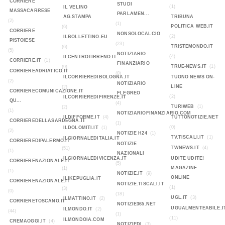
CORRIERE
STUDI
(1)
IL VELINO
MASSACARRESE
PARLAMEN...
AG.STAMPA
TRIBUNA
(2)
(1)
POLITICA WEB.IT
(6)
CORRIERE
NONSOLOCALCIO
(2)
ILBOLLETTINO.EU
PISTOIESE
(23)
TRISTEMONDO.IT
(6)
(5)
NOTIZIARIO
(4)
ILCENTROTIRRENO.IT
CORRIERE.IT
(1)
FINANZIARIO
TRUE-NEWS.IT
(1)
(9)
CORRIEREADRIATICO.IT
(0)
ILCORRIEREDIBOLOGNA.IT
TUONO NEWS ON-
(2)
NOTIZIARIO
LINE
(2)
CORRIERECOMUNICAZIONE.IT
FLEGREO
(2)
ILCORRIEREDIFIRENZE.IT
QU...
(4)
TURIWEB
(1)
(2)
(1)
NOTIZIARIOFINANZIARIO.COM
ILDIFFORME.IT
(4)
TUTTONOTIZIE.NET
CORRIEREDELLASARDEGNA.IT
(1)
(0)
ILDOLOMITI.IT
(1)
(2)
NOTIZIE H24
(1)
TV.TISCALI.IT
(1)
ILGIORNALEDITALIA.IT
CORRIEREDIPALERMO.IT
NOTIZIE
TWNEWS.IT
(4)
(51)
(1)
NAZIONALI
ILGIORNALEDIVICENZA.IT
UDITE UDITE!
CORRIERENAZIONALE.IT
(5)
MAGAZINE
(1)
(1)
NOTIZIE.IT
(9)
ONLINE
ILIKEPUGLIA.IT
CORRIERENAZIONALE.IT
NOTIZIE.TISCALI.IT
(1)
(3)
(0)
(18)
UGL.IT
(3)
ILMATTINO.IT
(2)
CORRIERETOSCANO.IT
NOTIZIE365.NET
UGUALMENTEABILE.I
ILMONDO.IT
(2)
(44)
(1)
(11)
ILMONDOIA.COM
CREMAOGGI.IT
(4)
NOTIZIEDI
(3)