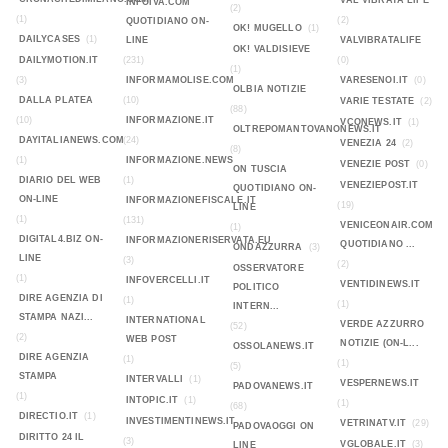
VAL VIBRATA LIFE
INFOIVA.COM
(2)
(1)
(2)
QUOTIDIANO ON-
OK! MUGELLO
(1)
DAILYCASES
(1)
LINE
VALVIBRATALIFE
OK! VALDISIEVE
DAILYMOTION.IT
(231)
(0)
(1)
(3)
INFORMAMOLISE.COM
VARESENOI.IT
(0)
OLBIA NOTIZIE
DALLA PLATEA
(10)
VARIE TESTATE
(2)
(88)
(10)
INFORMAZIONE.IT
VCONEWS.IT
(1)
OLTREPOMANTOVANONEWS.IT
DAYITALIANEWS.COM
(24)
VENEZIA 24
(2)
(8)
(1)
INFORMAZIONE.NEWS
VENEZIE POST
(0)
ON TUSCIA
DIARIO DEL WEB
(1)
VENEZIEPOST.IT
QUOTIDIANO ON-
ON-LINE
INFORMAZIONEFISCALE.IT
(19)
LINE
(1)
(131)
VENICEONAIR.COM
(1)
DIGITAL4.BIZ ON-
INFORMAZIONERISERVATA.EU
QUOTIDIANO ...
ONDAZZURRA
(3)
LINE
(3)
(2)
OSSERVATORE
(1)
INFOVERCELLI.IT
VENTIDINEWS.IT
POLITICO
DIRE AGENZIA DI
(1)
(1)
INTERN...
STAMPA NAZI...
INTERNATIONAL
VERDE AZZURRO
(52)
(2)
WEB POST
NOTIZIE (ON-L...
OSSOLANEWS.IT
DIRE AGENZIA
(1)
(1)
(5)
STAMPA
INTERVALLI
(1)
VESPERNEWS.IT
PADOVANEWS.IT
(1)
INTOPIC.IT
(1)
(1)
(68)
DIRECTIO.IT
(1)
INVESTIMENTINEWS.IT
VETRINATV.IT
(29)
PADOVAOGGI ON
DIRITTO 24 IL
(3)
VGLOBALE.IT
(3)
LINE