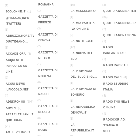
ROMAGNA
(16)
(3)
(1)
(1)
LA MESCOLANZA
QUOTIDIANODIBARI.I
9COLONNE.IT
(1)
GAZZETTA DI
(1)
(54)
@FISCO24_INFO
FIRENZE
LA MIA PARTITA
QUOTIDIANODIPUGLIA
(TWITTER)
(3)
IVA ON-LINE
(2)
(1)
GAZZETTA DI
(2)
QUOTIDIANONAZIONA
ABRUZZO24ORE.TV
GENOVA
LA NOTIFICA.IT
(1)
QUOTIDIANO ...
(7)
(12)
RADIO
(1)
GAZZETTA DI
LA NUOVA DEL
PARLAMENTARE
ACCADE ORA
(3)
MILANO
SUD
(1)
ACQUESE.IT
(1)
(1)
RADIO RADICALE
PERIODICO ON-
GAZZETTA DI
LA PROVINCIA
(5)
LINE
MODENA
DEL SULCIS IGL...
RADIO RAI 1
(4)
(5)
(8)
(1)
ACQUI NEWS
RADIO STUDIO90
GAZZETTA DI
LA PROVINCIA DI
ILPICCOLO.NET
ITALIA
NAPOLI
SONDRIO
(4)
(3)
(2)
(1)
ADNKRONOS
(207)
RADIO TNS NEWS
GAZZETTA DI
LA REPUBBLICA
ON-LINE
ADVFN
(2)
REGGIO
GENOVA.IT
(1)
AFFARIITALIANI.IT
(8)
(1)
RADIOCOR AG.
QUOTIDIAN...
GAZZETTA DI
LA
STAMPA IL
(71)
ROMA
REPUBBLICA.IT
SOLE...
AG. IL VELINO.IT