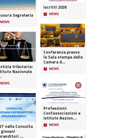
Iscritti 2026
iusura Segreteria
📦
NEWS
NEWS
Conferenza presso
la Sala stampa della
Camera d...
stizia tributaria:
📦
NEWS
stituto Nazionale
..
NEWS
Professioni:
Confassociazioni e
Istituto Nazion...
📦
NEWS
 nella Consulta
 giovani
renditori ...