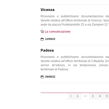
Vicenza
Riceviamo e pubblichiamo documentazione d
Veneto relativa all'Ufficio territoriale di Vicenza. Spostamento
sede da piazza Pontelandolfo 25 a via Zampieri 22
La comunicazione

📅
12/09/22
Padova
Riceviamo e pubblichiamo documentazione d
Veneto relativa all'Ufficio territoriale di Cittadella. 
servizi all’utenza, in via temporanea, presso 
territoriale di Padova
📅
29/08/22
1
3
4
5

