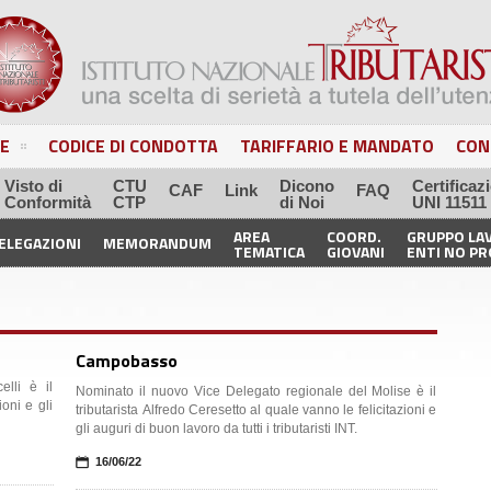
E
CODICE DI CONDOTTA
TARIFFARIO E MANDATO
CON
Visto di
CTU
Dicono
Certificaz
CAF
Link
FAQ
Conformità
CTP
di Noi
UNI 11511
AREA
COORD.
GRUPPO LA
ELEGAZIONI
MEMORANDUM
TEMATICA
GIOVANI
ENTI NO PR
Campobasso
elli è il
Nominato il nuovo Vice Delegato regionale del Molise è il
ioni e gli
tributarista Alfredo Ceresetto al quale vanno le felicitazioni e
gli auguri di buon lavoro da tutti i tributaristi INT.
📅
16/06/22