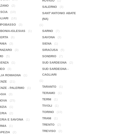
ROVIGO
(1)
LZANO
(2)
SALERNO
(3)
SCIA
(10)
SANT’ANTONIO ABATE
LIARI
(16)
(NA)
MPOBASSO
(3)
(1)
BONIA-IGLESIAS
(1)
SARNO
(7)
SERTA
(6)
SAVONA
(3)
ANIA
(3)
SIENA
(1)
ANZARO
(3)
SIRACUSA
(5)
MO
(5)
SONDRIO
(7)
SENZA
(1)
SUD SARDEGNA
(2)
NEO
(3)
SUD SARDEGNA -
CAGLIARI
LIA ROMAGNA
(1)
(1)
ENZE
(21)
TARANTO
(1)
ENZE - PALERMO
(1)
TERAMO
(1)
GIA
(3)
TERNI
(1)
NOVA
(25)
TIVOLI
(1)
IZIA
(1)
TORINO
(10)
ERIA
(2)
TRANI
(1)
ERIA E SAVONA
(1)
TRENTO
(2)
RNIA
(1)
TREVISO
(2)
SPEZIA
(2)