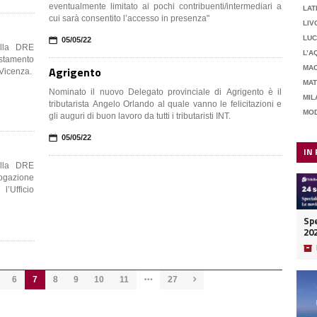
eventualmente limitato ai pochi contribuenti/intermediari a
LAT
cui sarà consentito l’accesso in presenza"
LIV
LU
📅
05/05/22
alla DRE
L’A
Agrigento
MA
 Vicenza.
MA
Nominato il nuovo Delegato provinciale di Agrigento è il
MIL
tributarista Angelo Orlando al quale vanno le felicitazioni e
MO
gli auguri di buon lavoro da tutti i tributaristi INT.
📅
05/05/22
IN
alla DRE
Erogazione
l’Ufficio
Spe
20
📦
6
7
8
9
10
11
27

