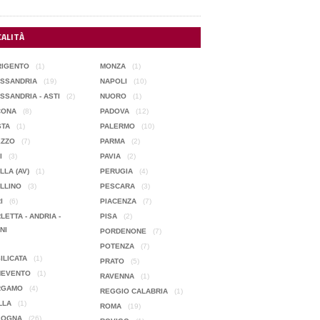
CALITÀ
RIGENTO
(1)
MONZA
(1)
SSANDRIA
(19)
NAPOLI
(10)
SSANDRIA - ASTI
(2)
NUORO
(1)
CONA
(8)
PADOVA
(12)
STA
(1)
PALERMO
(10)
EZZO
(7)
PARMA
(2)
I
(3)
PAVIA
(2)
AVELLA (AV)
(1)
PERUGIA
(4)
LLINO
(3)
PESCARA
(3)
I
(6)
PIACENZA
(7)
LETTA - ANDRIA -
PISA
(2)
NI
PORDENONE
(7)
POTENZA
(7)
ILICATA
(1)
PRATO
(5)
NEVENTO
(1)
RAVENNA
(1)
RGAMO
(4)
REGGIO CALABRIA
(1)
LLA
(1)
ROMA
(19)
LOGNA
(26)