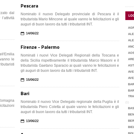
Pescara
zzato dal
Nominato il nuovo Delegato provinciale di Pescara è il
LO
’attività
tributarista Mario Mincone al quale vanno le felicitazioni e gli
auguri di buon lavoro da tutti i tributaristi INT.
AG
📅
14/06/22
ALE
ALE
Firenze - Palermo
AN
AO
l'Emilia
Nominati i nuovi Vice Delegati Regionali della Toscana e
AR
della Sicilia rispettivamente il tributarista Marco Masoni e il
ibutaristi
tributarista Gaetano Sparacio ai quali vanno le felicitazioni e
AST
gli auguri di buon lavoro da tutti i tributaristi INT.
AVE
📅
15/06/22
BAR
BAR
Bari
TRA
a-Romagna
Nominato il nuovo Vice Delegato regionale della Puglia è il
(1)
tributarista Piero Coletta al quale vanno le felicitazioni e gli
BAS
auguri di buon lavoro da tutti i tributaristi INT.
BE
📅
13/06/22
BE
BIE
BO