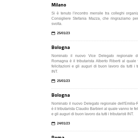
Milano
Si è tenuto l’incontro mensile tra colleghi organi
Consigliere Stefania Mazza, che ringraziamo per l
svolta.
📅
25/01/23
Bologna
Nominato il nuovo Vice Delegato regionale del
Romagna è il tributarista Alberto Riberti al quale vanno le
felicitazioni e gli auguri di buon lavoro da tutti i tr
INT.
📅
25/01/23
Bologna
Nominato il nuovo Delegato regionale dell'Emili
è il tributarista Claudio Barbieri al quale vanno le felicitazioni
e gli auguri di buon lavoro da tutti i tributaristi INT.
📅
24/01/23
Roma