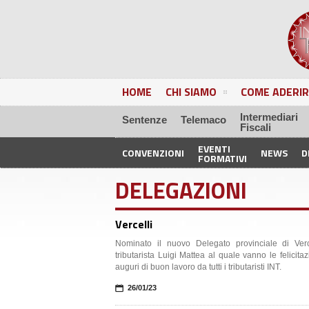
HOME
CHI SIAMO
COME ADERIR
Intermediari
Sentenze
Telemaco
Fiscali
EVENTI
CONVENZIONI
NEWS
D
FORMATIVI
DELEGAZIONI
Vercelli
Nominato il nuovo Delegato provinciale di Verc
tributarista Luigi Mattea al quale vanno le felicitaz
auguri di buon lavoro da tutti i tributaristi INT.
📅
26/01/23