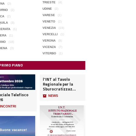
TRIESTE
(4)
INA
(2)
UDINE
(2)
ORNO
(2)
VARESE
(1)
CCA
(2)
VENETO
(2)
QUILA
(3)
VENEZIA
(19)
CERATA
(1)
VERCELLI
(1)
TERA
(1)
VERONA
(9)
ANO
(18)
VICENZA
(7)
DENA
(3)
VITERBO
(1)
 PRIMO PIANO
l'INT al Tavolo
Regionale per la
Sburocratizzaz...
ciale Telefisco
📦
NEWS
26
INCONTRI