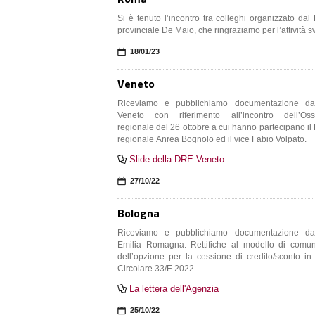
Si è tenuto l’incontro tra colleghi organizzato dal
provinciale De Maio, che ringraziamo per l’attività sv
📅
18/01/23
Veneto
Riceviamo e pubblichiamo documentazione d
Veneto con riferimento all’incontro dell’Osservatorio
regionale del 26 ottobre a cui hanno partecipano il
regionale Anrea Bognolo ed il vice Fabio Volpato.
Slide della DRE Veneto

📅
27/10/22
Bologna
Riceviamo e pubblichiamo documentazione d
Emilia Romagna. Rettifiche al modello di comunicazione
dell’opzione per la cessione di credito/sconto in 
Circolare 33/E 2022
La lettera dell'Agenzia

📅
25/10/22