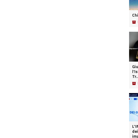
Ch
📦
Giu
l’I
Tr.
📦
L'INT
dei
imp