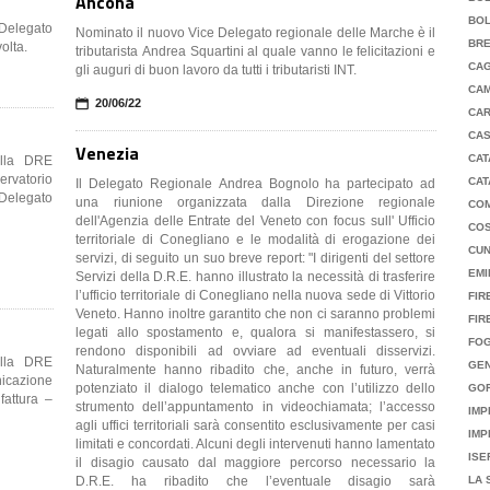
Ancona
BO
 Delegato
Nominato il nuovo Vice Delegato regionale delle Marche è il
BRE
olta.
tributarista Andrea Squartini al quale vanno le felicitazioni e
CAG
gli auguri di buon lavoro da tutti i tributaristi INT.
CA
📅
20/06/22
CAR
CA
Venezia
CAT
alla DRE
CAT
Il Delegato Regionale Andrea Bognolo ha partecipato ad
 Delegato
una riunione organizzata dalla Direzione regionale
CO
dell'Agenzia delle Entrate del Veneto con focus sull' Ufficio
CO
territoriale di Conegliano e le modalità di erogazione dei
CU
servizi, di seguito un suo breve report: "I dirigenti del settore
EMI
Servizi della D.R.E. hanno illustrato la necessità di trasferire
l’ufficio territoriale di Conegliano nella nuova sede di Vittorio
FIR
Veneto. Hanno inoltre garantito che non ci saranno problemi
FIR
legati allo spostamento e, qualora si manifestassero, si
FOG
rendono disponibili ad ovviare ad eventuali disservizi.
alla DRE
GE
Naturalmente hanno ribadito che, anche in futuro, verrà
potenziato il dialogo telematico anche con l’utilizzo dello
GOR
fattura –
strumento dell’appuntamento in videochiamata; l’accesso
IMP
agli uffici territoriali sarà consentito esclusivamente per casi
IMP
limitati e concordati. Alcuni degli intervenuti hanno lamentato
ISE
il disagio causato dal maggiore percorso necessario la
D.R.E. ha ribadito che l’eventuale disagio sarà
LA 