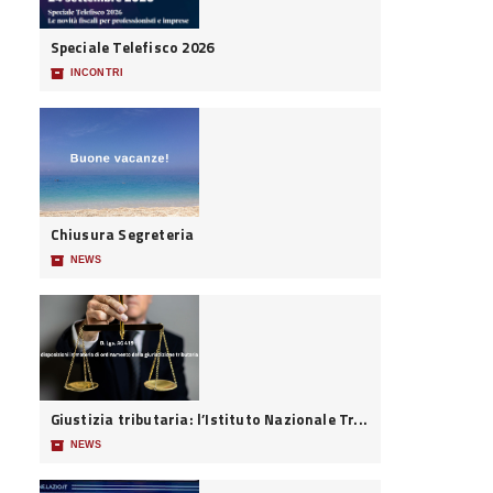
Speciale Telefisco 2026
📦
INCONTRI
Chiusura Segreteria
📦
NEWS
Giustizia tributaria: l’Istituto Nazionale Tr...
📦
NEWS