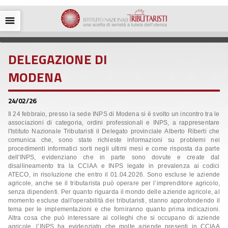
☰
DELEGAZIONE DI
MODENA
24/02/26
Il 24 febbraio, presso la sede INPS di Modena si è svolto un incontro tra le
associazioni di categoria, ordini professionali e INPS, a rappresentare
l'Istituto Nazionale Tributaristi il Delegato provinciale Alberto Riberti che
comunica che, sono state richieste informazioni su problemi nei
procedimenti informatici sorti negli ultimi mesi e come risposta da parte
dell'INPS, evidenziano che in parte sono dovute e create dal
disallineamento tra la CCIAA e INPS legate in prevalenza ai codici
ATECO, in risoluzione che entro il 01.04.2026. Sono escluse le aziende
agricole, anche se il tributarista può operare per l’imprenditore agricolo,
senza dipendenti. Per quanto riguarda il mondo delle aziende agricole, al
momento escluse dall'operabilità dei tributaristi, stanno approfondendo il
tema per le implementazioni e che forniranno quanto prima indicazioni.
Altra cosa che può interessare ai colleghi che si occupano di aziende
agricole, l’INPS ha evidenziato che molte aziende presenti in CCIAA