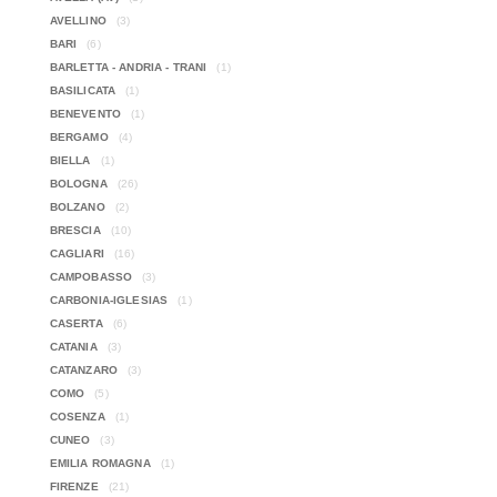
AVELLINO
(3)
BARI
(6)
BARLETTA - ANDRIA - TRANI
(1)
BASILICATA
(1)
BENEVENTO
(1)
BERGAMO
(4)
BIELLA
(1)
BOLOGNA
(26)
BOLZANO
(2)
BRESCIA
(10)
CAGLIARI
(16)
CAMPOBASSO
(3)
CARBONIA-IGLESIAS
(1)
CASERTA
(6)
CATANIA
(3)
CATANZARO
(3)
COMO
(5)
COSENZA
(1)
CUNEO
(3)
EMILIA ROMAGNA
(1)
FIRENZE
(21)