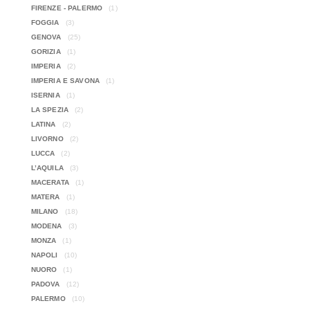
FIRENZE - PALERMO
(1)
FOGGIA
(3)
GENOVA
(25)
GORIZIA
(1)
IMPERIA
(2)
IMPERIA E SAVONA
(1)
ISERNIA
(1)
LA SPEZIA
(2)
LATINA
(2)
LIVORNO
(2)
LUCCA
(2)
L’AQUILA
(3)
MACERATA
(1)
MATERA
(1)
MILANO
(18)
MODENA
(3)
MONZA
(1)
NAPOLI
(10)
NUORO
(1)
PADOVA
(12)
PALERMO
(10)