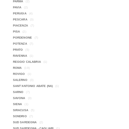
PARMA
(2)
PAVIA
(2)
PERUGIA
(4)
PESCARA
(3)
PIACENZA
(7)
PISA
(2)
PORDENONE
(7)
POTENZA
(7)
PRATO
(5)
RAVENNA
(1)
REGGIO CALABRIA
(1)
ROMA
(19)
ROVIGO
(1)
SALERNO
(3)
SANT’ANTONIO ABATE (NA)
(1)
SARNO
(7)
SAVONA
(3)
SIENA
(1)
SIRACUSA
(5)
SONDRIO
(7)
SUD SARDEGNA
(2)
SUD SARDEGNA - CAGLIARI
(1)