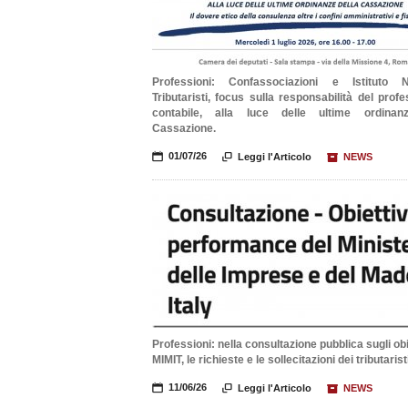
Professioni: Confassociazioni e Istituto N
Tributaristi, focus sulla responsabilità del profe
contabile, alla luce delle ultime ordinan
Cassazione.
📅
01/07/26

Leggi l'Articolo
📦
NEWS
Professioni: nella consultazione pubblica sugli obi
MIMIT, le richieste e le sollecitazioni dei tributarist
📅
11/06/26

Leggi l'Articolo
📦
NEWS