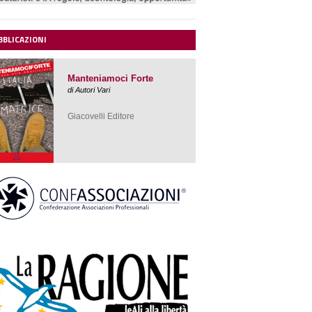
Giacovelli Editore
BBLICAZIONI
Manteniamoci Forte
di Autori Vari
Giacovelli Editore
Ferrari Segreto
Il mito
americano
di Italo Cucci
edizioni Minerva