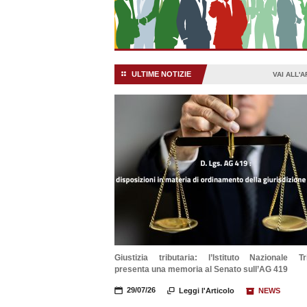
ULTIME NOTIZIE
⚏
VAI ALL'
Giustizia tributaria: l’Istituto Nazionale Tri
presenta una memoria al Senato sull’AG 419
📅
29/07/26

Leggi l'Articolo
📦
NEWS