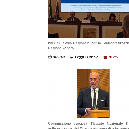
l'INT al Tavolo Regionale per la Sburocratizzazi
Regione Veneto
📅
08/07/26

Leggi l'Articolo
📦
NEWS
Commissione europea: l’Istituto Nazionale Tri
sulla revisione del Quadro europeo di interoperab