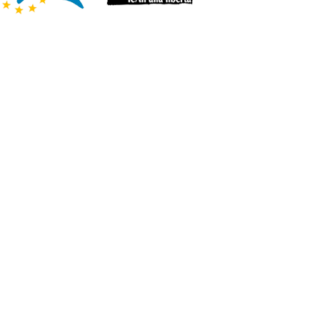
Bed & breakfast e
affittacamere
di Nicola Santangelo e Barbara
Weisz
Maggioli Editore
La scomparsa del dottore
Storia e cronaca di
un'estinzione
di Giorgio Cosmacini
Raffaello Cortina Editore
Le più frequenti
contestazioni del Fisco
di Antonio Iorio