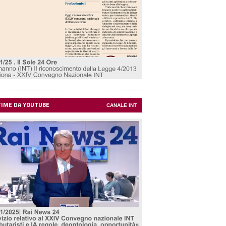
TIME DA YOUTUBE
CANALE INT
Rilanciare l'Italia facendo
cose semplici.
Cosa fare e
perché farlo
di Angelo Deiana