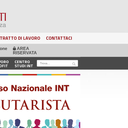
TRATTO DI LAVORO
CONTATTACI
ione
AREA
🔒
RISERVATA
VORO
CENTRO
OFIT
STUDI INT