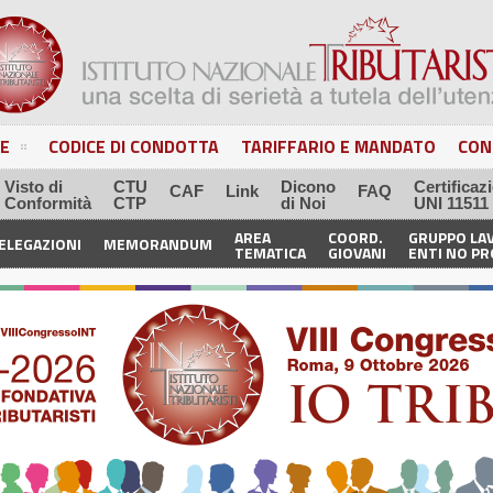
E
CODICE DI CONDOTTA
TARIFFARIO E MANDATO
CON
Visto di
CTU
Dicono
Certificaz
CAF
Link
FAQ
Conformità
CTP
di Noi
UNI 11511
AREA
COORD.
GRUPPO LA
ELEGAZIONI
MEMORANDUM
TEMATICA
GIOVANI
ENTI NO PR