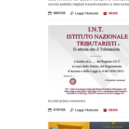
servizi pubblici digitali transfrontalieri e intersetto
📅
08/07/26

Leggi l'Articolo
📦
NEWS
Iscritti primo semestre
📅
07/07/26

Leggi l'Articolo
📦
NEWS