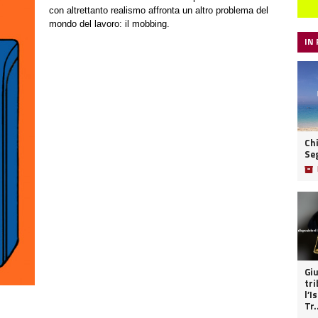
con altrettanto realismo affronta un altro problema del
mondo del lavoro: il mobbing.
IN
Ch
Se
📦
Giu
tri
l’I
Tr.