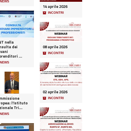
NEWS
14 aprile 2026
📦
INCONTRI
NT nella
nsulta dei
08 aprile 2026
ovani
📦
INCONTRI
renditori ...
NEWS
02 aprile 2026
mmissione
📦
INCONTRI
opea: l’Istituto
ionale Tri...
NEWS