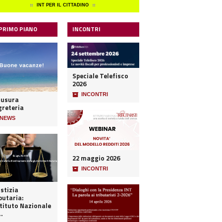
INT PER IL CITTADINO
 PRIMO PIANO
INCONTRI
Speciale Telefisco
2026
📦
INCONTRI
iusura
greteria
NEWS
22 maggio 2026
📦
INCONTRI
stizia
butaria:
stituto Nazionale
..