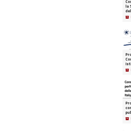
Co
la
del
📦
Pr
Co
Ist
📦
Pro
co
pub
📦