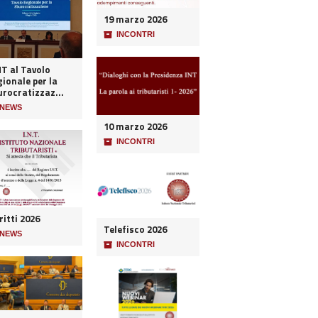
19 marzo 2026
📦
INCONTRI
NT al Tavolo
ionale per la
urocratizzaz...
NEWS
10 marzo 2026
📦
INCONTRI
ritti 2026
Telefisco 2026
NEWS
📦
INCONTRI