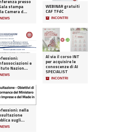
nferenza presso
WEBINAR gratuiti
 Sala stampa
CAF TFdC
la Camera d...
📦
INCONTRI
NEWS
Al via il corso INT
ofessioni:
per acquisire le
nfassociazioni e
conoscenze di AI
ituto Nazion...
SPECIALIST
NEWS
📦
INCONTRI
fessioni: nella
nsultazione
blica sugli...
NEWS