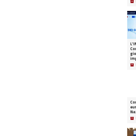
📦
L'I
Co
gi
imp
📦
Co
eur
Naz
📦