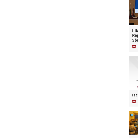
l'I
Reg
Sb
📦
Isc
📦