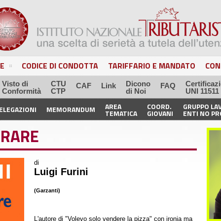
E
CODICE DI CONDOTTA
TARIFFARIO E MANDATO
CON
Visto di
CTU
Dicono
Certificaz
CAF
Link
FAQ
Conformità
CTP
di Noi
UNI 11511
AREA
COORD.
GRUPPO LA
ELEGAZIONI
MEMORANDUM
TEMATICA
GIOVANI
ENTI NO PR
ORARE
di
Luigi Furini
(Garzanti)
L'autore di "Volevo solo vendere la pizza" con ironia ma