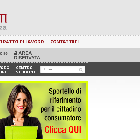
TRATTO DI LAVORO
CONTATTACI
ione
AREA
🔒
RISERVATA
VORO
CENTRO
OFIT
STUDI INT