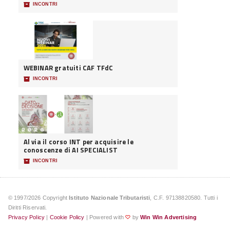
📦
INCONTRI
WEBINAR gratuiti CAF TFdC
📦
INCONTRI
Al via il corso INT per acquisire le
conoscenze di AI SPECIALIST
📦
INCONTRI
© 1997/2026 Copyright
Istituto Nazionale Tributaristi
, C.F. 97138820580. Tutti i
Diritti Riservati.
Privacy Policy
|
Cookie Policy
| Powered with
by
Win Win Advertising
♡