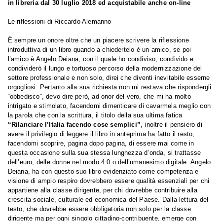
in libreria dal 30 luglio 2018 ed acquistabile anche on-line
Le riflessioni di Riccardo Alemanno
È sempre un onore oltre che un piacere scrivere la riflessione
introduttiva di un libro quando a chiedertelo è un amico, se poi
l’amico è Angelo Deiana, con il quale ho condiviso, condivido e
condividerò il lungo e tortuoso percorso della modernizzazione del
settore professionale e non solo, direi che diventi inevitabile esserne
orgogliosi. Pertanto alla sua richiesta non mi restava che rispondergli
“obbedisco”, devo dire però, ad onor del vero, che mi ha molto
intrigato e stimolato, facendomi dimenticare di cavarmela meglio con
la parola che con la scrittura, il titolo della sua ultima fatica
“Rilanciare l’Italia facendo cose semplici”
, inoltre il pensiero di
avere il privilegio di leggere il libro in anteprima ha fatto il resto,
facendomi scoprire, pagina dopo pagina, di essere mai come in
questa occasione sulla sua stessa lunghezza d’onda, si trattasse
dell’euro, delle donne nel modo 4.0 o dell’umanesimo digitale. Angelo
Deiana, ha con questo suo libro evidenziato come competenza e
visione di ampio respiro dovrebbero essere qualità essenziali per chi
appartiene alla classe dirigente, per chi dovrebbe contribuire alla
crescita sociale, culturale ed economica del Paese. Dalla lettura del
testo, che dovrebbe essere obbligatoria non solo per la classe
dirigente ma per ogni singolo cittadino-contribuente, emerge con