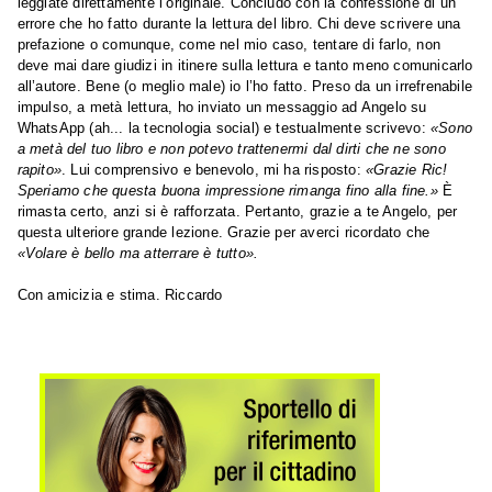
leggiate direttamente l’originale. Concludo con la confessione di un
errore che ho fatto durante la lettura del libro. Chi deve scrivere una
prefazione o comunque, come nel mio caso, tentare di farlo, non
deve mai dare giudizi in itinere sulla lettura e tanto meno comunicarlo
all’autore. Bene (o meglio male) io l’ho fatto. Preso da un irrefrenabile
impulso, a metà lettura, ho inviato un messaggio ad Angelo su
WhatsApp (ah... la tecnologia social) e testualmente scrivevo:
«Sono
a metà del tuo libro e non potevo trattenermi dal dirti che ne sono
rapito»
. Lui comprensivo e benevolo, mi ha risposto:
«Grazie Ric!
Speriamo che questa buona impressione rimanga fino alla fine.»
È
rimasta certo, anzi si è rafforzata. Pertanto, grazie a te Angelo, per
questa ulteriore grande lezione. Grazie per averci ricordato che
«Volare è bello ma atterrare è tutto».
Con amicizia e stima. Riccardo