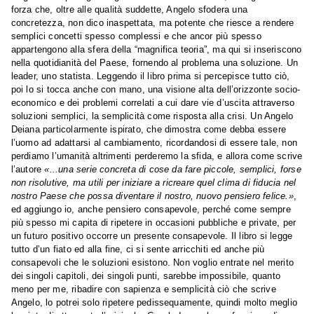
forza che, oltre alle qualità suddette, Angelo sfodera una
concretezza, non dico inaspettata, ma potente che riesce a rendere
semplici concetti spesso complessi e che ancor più spesso
appartengono alla sfera della “magnifica teoria”, ma qui si inseriscono
nella quotidianità del Paese, fornendo al problema una soluzione. Un
leader, uno statista. Leggendo il libro prima si percepisce tutto ciò,
poi lo si tocca anche con mano, una visione alta dell’orizzonte socio-
economico e dei problemi correlati a cui dare vie d’uscita attraverso
soluzioni semplici, la semplicità come risposta alla crisi. Un Angelo
Deiana particolarmente ispirato, che dimostra come debba essere
l’uomo ad adattarsi al cambiamento, ricordandosi di essere tale, non
perdiamo l’umanità altrimenti perderemo la sfida, e allora come scrive
l’autore
«...una serie concreta di cose da fare piccole, semplici, forse
non risolutive, ma utili per iniziare a ricreare quel clima di fiducia nel
nostro Paese che possa diventare il nostro, nuovo pensiero felice.»
,
ed aggiungo io, anche pensiero consapevole, perché come sempre
più spesso mi capita di ripetere in occasioni pubbliche e private, per
un futuro positivo occorre un presente consapevole. Il libro si legge
tutto d’un fiato ed alla fine, ci si sente arricchiti ed anche più
consapevoli che le soluzioni esistono. Non voglio entrate nel merito
dei singoli capitoli, dei singoli punti, sarebbe impossibile, quanto
meno per me, ribadire con sapienza e semplicità ciò che scrive
Angelo, lo potrei solo ripetere pedissequamente, quindi molto meglio