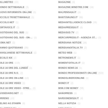
MILLIMETRO
(22)
MAGAZINE
(3)
MONDO SETTIMANALE
(3)
MAGAZINE.WINDTRE.COM
(34)
NUOVO RIFORMISTA ON-LINE
(1)
MALPENSA24.IT
(1)
PICCOLO TRISETTIMANALE
(1)
MANTOVAUNO.IT
(89)
PICCOLO.NET
(1)
MEDIAINTELLIGENCE.CLOUD
(36)
PORTAVOCE.IT
(3)
MEDIAPRESS24.IT
(6)
QUOTIDIANO DEL SUD
(1)
MEDIASUD.TV
(2)
QUOTIDIANO DEL SUD - ON-...
(1)
MERCURPRESS.IT - AGENZIA ST...
(3)
ROMA.NET
(2)
MERIDIANA NOTIZIE
(34)
SANNIO QUOTIDIANO
(98)
MERIDIANOITALIA.TV
(2)
SAVIGLIANESE SETTIMANALE
(1)
METEO WEB
(1)
SECOLO XIX
(2)
METRONEWS.IT
(1)
SOLE 24 ORE
(116)
MOMENTOITALIA.IT
(1)
SOLE 24 ORE DEL LUNEDÌ
(1)
MONDO NEWS 24
(1)
SOLE 24 ORE N.O.
(3)
MONDO PROFESSIONISTI ON-LINE
(533)
SOLE 24 ORE ON-LINE
(13)
MONDOLIBEROONLINE
(1)
SOLE 24 ORE VIDEO
(1)
MONEY.IT
(2)
SOLE 24 ORE VIDEO - STRE...
(2)
MSN.COM MONEY
(58)
SUSSIDIARIO.NET
(2)
NANOPRESS
(1)
TIRRENO
(10)
NARDONEWS24.IT
(4)
VELINO AG.STAMPA
(6)
NELLA NOTIZIA
(1)