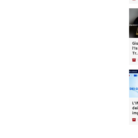
Giu
l’I
Tr.
📦
L'INT
dei
imp
📦