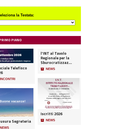
eleziona la Testata:
 PRIMO PIANO
l'INT al Tavolo
Regionale per la
Sburocratizzaz...
ciale Telefisco
📦
NEWS
26
INCONTRI
Iscritti 2026
iusura Segreteria
📦
NEWS
NEWS