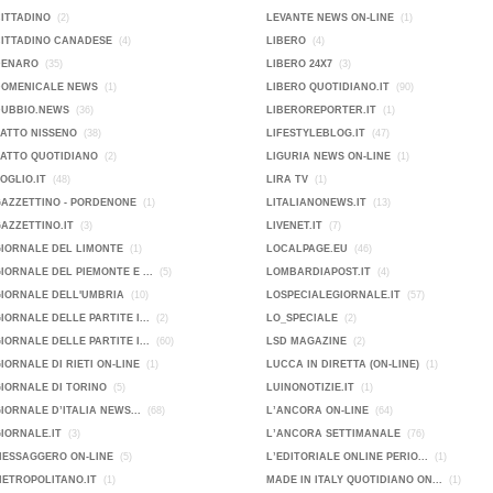
CITTADINO
(2)
LEVANTE NEWS ON-LINE
(1)
CITTADINO CANADESE
(4)
LIBERO
(4)
DENARO
(35)
LIBERO 24X7
(3)
DOMENICALE NEWS
(1)
LIBERO QUOTIDIANO.IT
(90)
DUBBIO.NEWS
(36)
LIBEROREPORTER.IT
(1)
FATTO NISSENO
(38)
LIFESTYLEBLOG.IT
(47)
FATTO QUOTIDIANO
(2)
LIGURIA NEWS ON-LINE
(1)
FOGLIO.IT
(48)
LIRA TV
(1)
GAZZETTINO - PORDENONE
(1)
LITALIANONEWS.IT
(13)
GAZZETTINO.IT
(3)
LIVENET.IT
(7)
GIORNALE DEL LIMONTE
(1)
LOCALPAGE.EU
(46)
GIORNALE DEL PIEMONTE E ...
(5)
LOMBARDIAPOST.IT
(4)
GIORNALE DELL'UMBRIA
(10)
LOSPECIALEGIORNALE.IT
(57)
GIORNALE DELLE PARTITE I...
(2)
LO_SPECIALE
(2)
GIORNALE DELLE PARTITE I...
(60)
LSD MAGAZINE
(2)
GIORNALE DI RIETI ON-LINE
(1)
LUCCA IN DIRETTA (ON-LINE)
(1)
GIORNALE DI TORINO
(5)
LUINONOTIZIE.IT
(1)
GIORNALE D’ITALIA NEWS...
(68)
L’ANCORA ON-LINE
(64)
GIORNALE.IT
(3)
L’ANCORA SETTIMANALE
(76)
MESSAGGERO ON-LINE
(5)
L’EDITORIALE ONLINE PERIO...
(1)
METROPOLITANO.IT
(1)
MADE IN ITALY QUOTIDIANO ON...
(1)