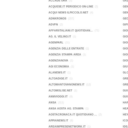
ACCADE ORA
(3)
GA
ACQUESE.IT PERIODICO ON-LINE
(5)
GEN
ACQUI NEWS ILPICCOLO.NET
(4)
GEN
ADNKRONOS
(207)
GE
ADVFN
(2)
GIF
AFFARIITALIANI.IT QUOTIDIAN...
(71)
GIO
AG. IL VELINO.IT
(1)
GI
AGENPARL
(31)
GIO
AGENZIA DELLE ENTRATE
(1)
GI
AGENZIA STAMPA AREA
(1)
GIO
AGENZIANOVA
(1)
GI
AGI ECONOMIA
(1)
GIU
ALANEWS.IT
(1)
GL
ALTOADIGE.IT
(1)
GR
ALTOMANTOVANONEWS.IT
(12)
GRE
ALTOMOLISE.NET
(1)
GUI
ANMVIOGGI.IT
(0)
GUI
ANSA
(311)
HAR
ANSA AOSTA AG. STAMPA
(1)
HE
AOSTACRONACA.IT QUOTIDIANO ...
(2)
HEY
APPIANEWS.IT
(8)
ICO
AREAIMPRESENETWORK.IT
(1)
IDE