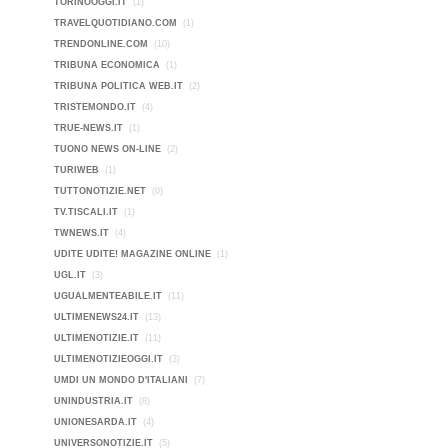
TORINOOGGI.IT
(1)
TRAVELQUOTIDIANO.COM
(1)
TRENDONLINE.COM
(10)
TRIBUNA ECONOMICA
(1)
TRIBUNA POLITICA WEB.IT
(2)
TRISTEMONDO.IT
(4)
TRUE-NEWS.IT
(1)
TUONO NEWS ON-LINE
(2)
TURIWEB
(1)
TUTTONOTIZIE.NET
(0)
TV.TISCALI.IT
(1)
TWNEWS.IT
(4)
UDITE UDITE! MAGAZINE ONLINE
(1)
UGL.IT
(3)
UGUALMENTEABILE.IT
(11)
ULTIMENEWS24.IT
(13)
ULTIMENOTIZIE.IT
(11)
ULTIMENOTIZIEOGGI.IT
(3)
UMDI UN MONDO D'ITALIANI
(7)
UNINDUSTRIA.IT
(8)
UNIONESARDA.IT
(4)
UNIVERSONOTIZIE.IT
(5)