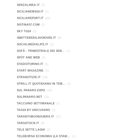
SENZALINEA.IT
(2)
SICILIANEWS24.IT
(1)
SICILIAREPORT.IT
(44)
SISTINA57.COM
(1)
SKY TG24
(2)
SMETTEREDILAVORARE.IT
(9)
SOCIALMEDIALIFE.IT
(1)
SOFÀ - TRIMESTRALE DEI SEN...
(1)
SPOT AND WEB
(1)
STADIOTORINO.IT
(1)
START MAGAZINE
(1)
STRANOTIZIE.IT
(24)
STRILL.IT QUOTIDIANO IN TEM...
(1)
SUL PANARO EXPO
(10)
SULPANARO.NET
(31)
TACCUINO SETTIMANALE
(1)
TAG24 BY UNICUSANO
(1)
TARANTOBUONASERA.IT
(21)
TARGATOCN.IT
(0)
TELE SETTE LAGHI
(2)
TELEBORSA ECONOMIA (LA STAM...
(1)