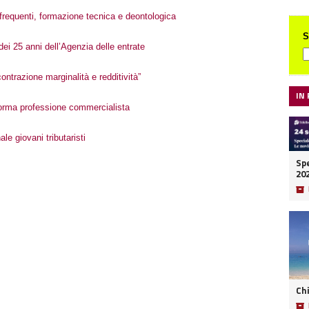
frequenti, formazione tecnica e deontologica
S
 dei 25 anni dell’Agenzia delle entrate
contrazione marginalità e redditività”
IN
iforma professione commercialista
e giovani tributaristi
Spe
20
📦
Ch
📦