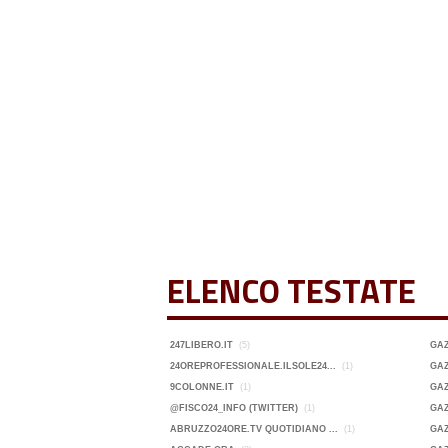
ELENCO TESTATE
247LIBERO.IT
(5)
GA
24OREPROFESSIONALE.ILSOLE24...
(1)
GAZ
9COLONNE.IT
(1)
GAZ
@FISCO24_INFO (TWITTER)
(1)
GAZ
ABRUZZO24ORE.TV QUOTIDIANO ...
(1)
GAZ