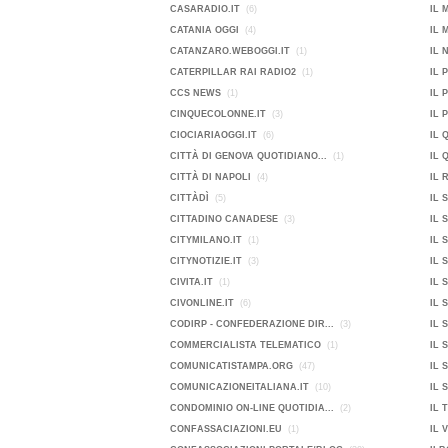
CASARADIO.IT
(6)
IL 
CATANIA OGGI
(4)
IL 
CATANZARO.WEBOGGI.IT
(1)
IL 
CATERPILLAR RAI RADIO2
(1)
IL 
CCS NEWS
(1)
IL 
CINQUECOLONNE.IT
(3)
IL 
CIOCIARIAOGGI.IT
(6)
IL 
CITTÀ DI GENOVA QUOTIDIANO...
(1)
IL 
CITTÀ DI NAPOLI
(4)
IL 
CITTÀDÌ
(5)
IL 
CITTADINO CANADESE
(3)
IL 
CITYMILANO.IT
(1)
IL 
CITYNOTIZIE.IT
(3)
IL 
CIVITA.IT
(1)
IL 
CIVONLINE.IT
(6)
IL 
CODIRP - CONFEDERAZIONE DIR...
(3)
IL 
COMMERCIALISTA TELEMATICO
(1)
IL 
COMUNICATISTAMPA.ORG
(47)
IL 
COMUNICAZIONEITALIANA.IT
(10)
IL 
CONDOMINIO ON-LINE QUOTIDIA...
(2)
IL 
CONFASSACIAZIONI.EU
(1)
IL 