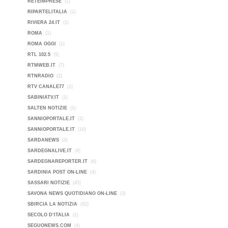
RETEIMPRESE
(1)
RIPARTELITALIA
(1)
RIVIERA 24.IT
(1)
ROMA
(1)
ROMA OGGI
(1)
RTL 102.5
(5)
RTMWEB.IT
(7)
RTNRADIO
(2)
RTV CANALE77
(1)
SABINIATV.IT
(1)
SALTEN NOTIZIE
(1)
SANNIOPORTALE.IT
(2)
SANNIOPORTALE.IT
(18)
SARDANEWS
(4)
SARDEGNALIVE.IT
(8)
SARDEGNAREPORTER.IT
(6)
SARDINIA POST ON-LINE
(4)
SASSARI NOTIZIE
(45)
SAVONA NEWS QUOTIDIANO ON-LINE
(3)
SBIRCIA LA NOTIZIA
(62)
SECOLO D‘ITALIA
(1)
SEGUONEWS.COM
(4)