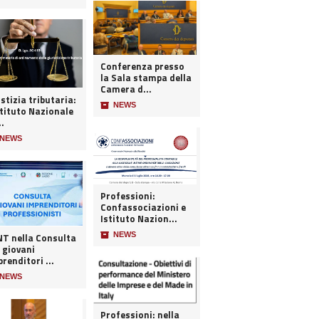
Conferenza presso
la Sala stampa della
Camera d...
stizia tributaria:
📦
NEWS
stituto Nazionale
..
NEWS
Professioni:
Confassociazioni e
Istituto Nazion...
📦
NEWS
 nella Consulta
 giovani
renditori ...
NEWS
Professioni: nella