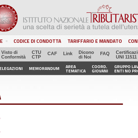
E
CODICE DI CONDOTTA
TARIFFARIO E MANDATO
CON
Visto di
CTU
Dicono
Certificaz
CAF
Link
FAQ
Conformità
CTP
di Noi
UNI 11511
AREA
COORD.
GRUPPO LA
ELEGAZIONI
MEMORANDUM
TEMATICA
GIOVANI
ENTI NO PR
A
e
e