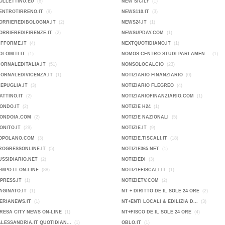
OLLETTINO.EU
(6)
NEW SICILY
(1)
ENTROTIRRENO.IT
(9)
NEWS110.IT
(3)
ORRIEREDIBOLOGNA.IT
(2)
NEWS24.IT
(1)
ORRIEREDIFIRENZE.IT
(2)
NEWSUPDAY.COM
(1)
IFFORME.IT
(4)
NEXTQUOTIDIANO.IT
(1)
OLOMITI.IT
(1)
NOMOS CENTRO STUDI PARLAMEN...
(1)
IORNALEDITALIA.IT
(51)
NONSOLOCALCIO
(23)
IORNALEDIVICENZA.IT
(1)
NOTIZIARIO FINANZIARIO
(0)
KEPUGLIA.IT
(3)
NOTIZIARIO FLEGREO
(4)
ATTINO.IT
(2)
NOTIZIARIOFINANZIARIO.COM
(1)
ONDO.IT
(2)
NOTIZIE H24
(1)
MONDOIA.COM
(2)
NOTIZIE NAZIONALI
(5)
ONITO.IT
(29)
NOTIZIE.IT
(9)
POPOLANO.COM
(3)
NOTIZIE.TISCALI.IT
(18)
ROGRESSONLINE.IT
(5)
NOTIZIE365.NET
(1)
USSIDIARIO.NET
(2)
NOTIZIEDI
(3)
EMPO.IT ON-LINE
(88)
NOTIZIEFISCALI.IT
(1)
PRESS.IT
(1)
NOTIZIETV.COM
(2)
AGINATO.IT
(1)
NT + DIRITTO DE IL SOLE 24 ORE
(2)
ERIANEWS.IT
(1)
NT+ENTI LOCALI & EDILIZIA D...
(3)
IMPRESA CITY NEWS ON-LINE
(1)
NT+FISCO DE IL SOLE 24 ORE
(4)
ALESSANDRIA.IT QUOTIDIAN...
(1)
OBLO.IT
(1)