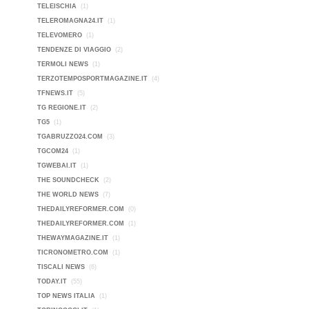
TELEISCHIA
(1)
TELEROMAGNA24.IT
(1)
TELEVOMERO
(1)
TENDENZE DI VIAGGIO
(2)
TERMOLI NEWS
(1)
TERZOTEMPOSPORTMAGAZINE.IT
(4)
TFNEWS.IT
(5)
TG REGIONE.IT
(2)
TG5
(1)
TGABRUZZO24.COM
(3)
TGCOM24
(1)
TGWEBAI.IT
(1)
THE SOUNDCHECK
(2)
THE WORLD NEWS
(7)
THEDAILYREFORMER.COM
(0)
THEDAILYREFORMER.COM
(1)
THEWAYMAGAZINE.IT
(1)
TICRONOMETRO.COM
(1)
TISCALI NEWS
(6)
TODAY.IT
(55)
TOP NEWS ITALIA
(1)