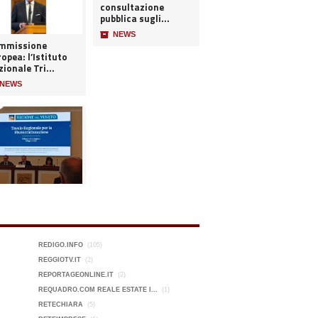
consultazione
pubblica sugli...
📦
NEWS
mmissione
opea: l’Istituto
ionale Tri...
NEWS
REDIGO.INFO
(105)
REGGIOTV.IT
(2)
REPORTAGEONLINE.IT
(2)
REQUADRO.COM REALE ESTATE I...
(1)
RETECHIARA
(5)