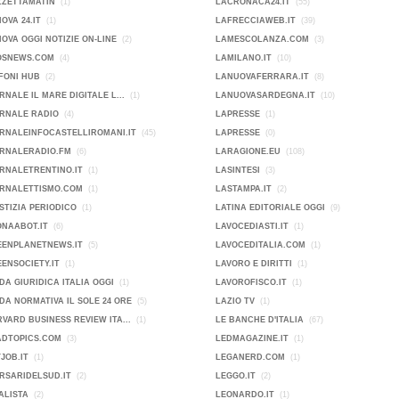
ZZETTAMATIN
(1)
LACRONACA24.IT
(55)
OVA 24.IT
(1)
LAFRECCIAWEB.IT
(39)
OVA OGGI NOTIZIE ON-LINE
(2)
LAMESCOLANZA.COM
(3)
OSNEWS.COM
(4)
LAMILANO.IT
(10)
FONI HUB
(2)
LANUOVAFERRARA.IT
(8)
RNALE IL MARE DIGITALE L...
(1)
LANUOVASARDEGNA.IT
(10)
ORNALE RADIO
(4)
LAPRESSE
(1)
RNALEINFOCASTELLIROMANI.IT
(45)
LAPRESSE
(0)
ORNALERADIO.FM
(6)
LARAGIONE.EU
(108)
RNALETRENTINO.IT
(1)
LASINTESI
(3)
ORNALETTISMO.COM
(1)
LASTAMPA.IT
(2)
STIZIA PERIODICO
(1)
LATINA EDITORIALE OGGI
(9)
ONAABOT.IT
(6)
LAVOCEDIASTI.IT
(1)
EENPLANETNEWS.IT
(5)
LAVOCEDITALIA.COM
(1)
ENSOCIETY.IT
(1)
LAVORO E DIRITTI
(1)
DA GIURIDICA ITALIA OGGI
(1)
LAVOROFISCO.IT
(1)
DA NORMATIVA IL SOLE 24 ORE
(5)
LAZIO TV
(1)
VARD BUSINESS REVIEW ITA...
(1)
LE BANCHE D'ITALIA
(67)
ADTOPICS.COM
(3)
LEDMAGAZINE.IT
(1)
JOB.IT
(1)
LEGANERD.COM
(1)
RSARIDELSUD.IT
(2)
LEGGO.IT
(2)
ALISTA
(2)
LEONARDO.IT
(1)