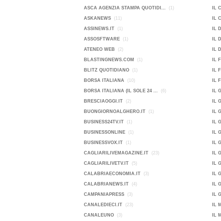
ASCA AGENZIA STAMPA QUOTIDI...
(1)
IL 
ASKANEWS
(11)
IL 
ASSINEWS.IT
(1)
IL 
ASSOSFTWARE
(1)
IL 
ATENEO WEB
(2)
IL 
BLASTINGNEWS.COM
(1)
IL 
BLITZ QUOTIDIANO
(1)
IL 
BORSA ITALIANA
(10)
IL 
BORSA ITALIANA (IL SOLE 24 ...
(6)
IL 
BRESCIAOGGI.IT
(2)
IL 
BUONGIORNOALGHERO.IT
(1)
IL 
BUSINESS24TV.IT
(1)
IL 
BUSINESSONLINE
(1)
IL 
BUSINESSVOX.IT
(1)
IL 
CAGLIARILIVEMAGAZINE.IT
(23)
IL 
CAGLIARILIVETV.IT
(5)
IL 
CALABRIAECONOMIA.IT
(3)
IL 
CALABRIANEWS.IT
(4)
IL 
CAMPANIAPRESS
(3)
IL 
CANALEDIECI.IT
(23)
IL 
CANALEUNO
(3)
IL 