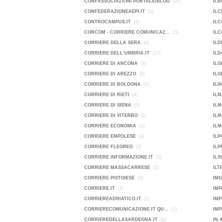
CONFASSOCIAZIONI PORTALE/BLOG
(30)
ILB
CONFEDERAZIONEAEPI.IT
(1)
ILC
CONTROCAMPUS.IT
(2)
ILC
CORCOM - CORRIERE COMUNICAZ...
(3)
ILC
CORRIERE DELLA SERA
(4)
ILD
CORRIERE DELL’UMBRIA.IT
(17)
ILD
CORRIERE DI ANCONA
(4)
ILG
CORRIERE DI AREZZO
(6)
ILG
CORRIERE DI BOLOGNA
(1)
ILI
CORRIERE DI RIETI
(4)
ILM
CORRIERE DI SIENA
(3)
ILM
CORRIERE DI VITERBO
(2)
IL
CORRIERE ECONOMIA
(1)
ILM
CORRIERE EMPOLESE
(4)
IL
CORRIERE FLEGREO
(3)
ILP
CORRIERE INFORMAZIONE.IT
(2)
ILS
CORRIERE MASSACARRESE
(2)
ILT
CORRIERE PISTOIESE
(5)
IMG
CORRIERE.IT
(1)
IMP
CORRIEREADRIATICO.IT
(2)
IMP
CORRIERECOMUNICAZIONE.IT QU...
(1)
CORRIEREDELLASARDEGNA.IT
(2)
IN.